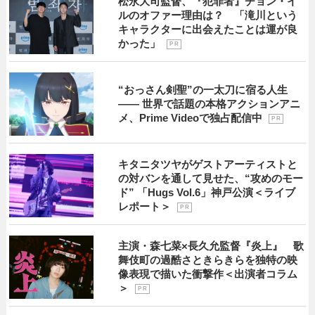
松永大司監督、『犯罪者』チョン・イ
ルのオファー理由は？ 「滝川という
キャラクターに出会えたことは運が良
かった」
P R
“おっさん剣聖”の一太刀に宿る人生
―― 世界で話題の本格アクションアニ
メ、Prime Videoで独占配信中
P R
キタニタツヤがゲストアーティストと
の対バンを通して見せた、“攻めのモー
ド” 「Hugs Vol.6」神戸公演＜ライブ
レポート＞
P R
主演・森七菜×長久允監督『炎上』 歌
舞伎町の過酷さときらきらを独特の映
像表現で描いた衝撃作＜出演者コラム
＞
P R