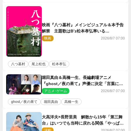
映画『八つ墓村』メインビジュアル＆本予告
解禁 主題歌はB’z松本孝弘率いる
TMG「DOOM」に決定
映画
2026/8/7 07:00
八つ墓村
尾上松也
松本孝弘
堀田真由＆高橋一生、長編劇場アニメ
『ghost／夜の果て』声優に決定「言葉には
できない沢山の感情を思い出しました」
アニメ･ゲーム
2026/8/7 07:00
ghost／夜の果て
堀田真由
高橋一生
大高洋夫×長野里美 解散から15年「第三舞
台」はいつでも当時に戻れる関係「やっぱり
他の方たちとは違います」
演劇
2026/8/7 07:00