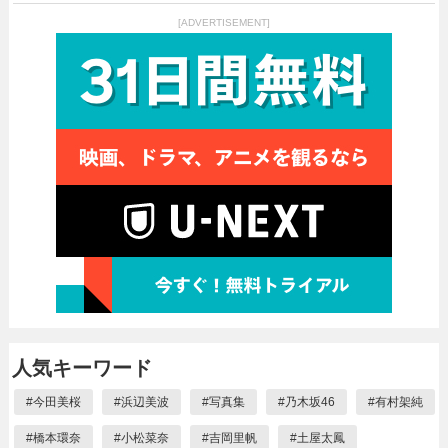
[ADVERTISEMENT]
人気キーワード
#
今田美桜
#
浜辺美波
#
写真集
#
乃木坂46
#
有村架純
#
橋本環奈
#
小松菜奈
#
吉岡里帆
#
土屋太鳳