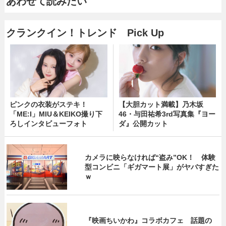
あわせて読みたい
クランクイン！トレンド Pick Up
ピンクの衣装がステキ！
【大胆カット満載】乃木坂
「ME:I」MIU＆KEIKO撮り下
46・与田祐希3rd写真集『ヨー
ろしインタビューフォト
ダ』公開カット
カメラに映らなければ“盗み”OK！ 体験
型コンビニ「ギガマート展」がヤバすぎた
ｗ
『映画ちいかわ』コラボカフェ 話題の