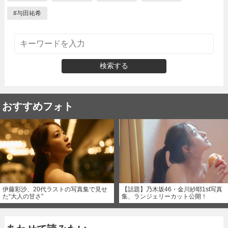
#
与田祐希
検索する
おすすめフォト
伊藤彩沙、20代ラストの写真集で見せ
【話題】乃木坂46・金川紗耶1st写真
た“大人の甘さ”
集、ランジェリーカット公開！