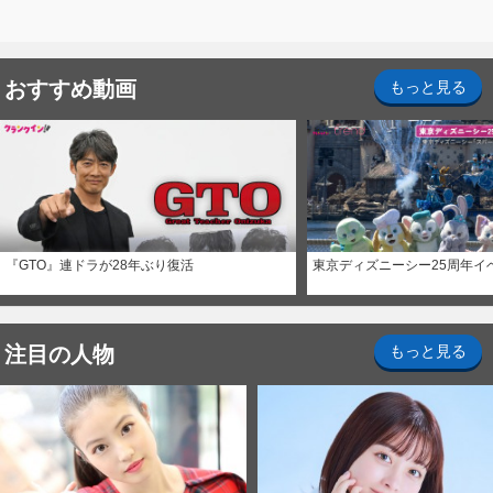
おすすめ動画
もっと見る
『GTO』連ドラが28年ぶり復活
東京ディズニーシー25周年イ
注目の人物
もっと見る