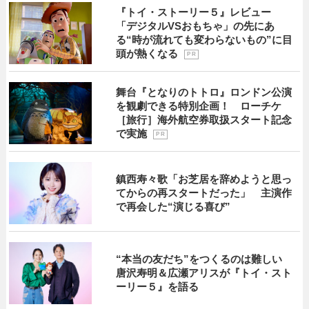
『トイ・ストーリー５』レビュー
「デジタルVSおもちゃ」の先にあ
る“時が流れても変わらないもの”に目
頭が熱くなる
P R
舞台『となりのトトロ』ロンドン公演
を観劇できる特別企画！ ローチケ
［旅行］海外航空券取扱スタート記念
で実施
P R
鎮西寿々歌「お芝居を辞めようと思っ
てからの再スタートだった」 主演作
で再会した“演じる喜び”
“本当の友だち”をつくるのは難しい
唐沢寿明＆広瀬アリスが『トイ・スト
ーリー５』を語る