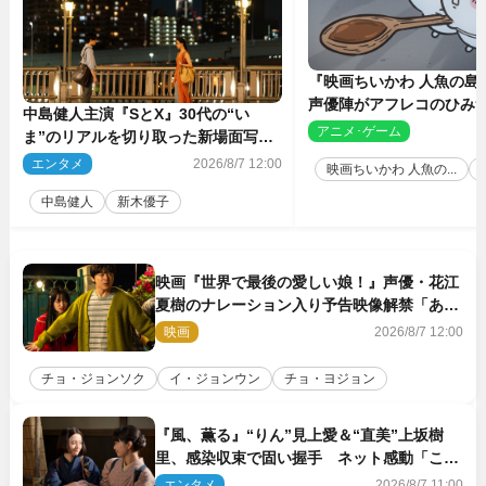
『映画ちいかわ 人魚の島
声優陣がアフレコのひみ
中島健人主演『SとX』30代の“い
を解説！ 新カットも到
アニメ･ゲーム
2
ま”のリアルを切り取った新場面写真
5点解禁
エンタメ
2026/8/7 12:00
映画ちいかわ 人魚の...
中島健人
新木優子
映画『世界で最後の愛しい娘！』声優・花江
夏樹のナレーション入り予告映像解禁「あふ
れ出る温かさに涙が止まらない！」
映画
2026/8/7 12:00
チョ・ジョンソク
イ・ジョンウン
チョ・ヨジョン
『風、薫る』“りん”見上愛＆“直美”上坂樹
里、感染収束で固い握手 ネット感動「この
バディは最強」「アツい」
エンタメ
2026/8/7 11:00