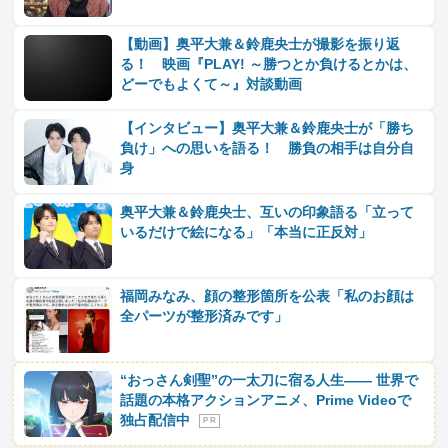
【動画】奥平大兼＆鈴鹿央士が撮影を振り返
る！ 映画『PLAY! ～勝つとか負けるとかは、
どーでもよくて～』対談動画
【インタビュー】奥平大兼＆鈴鹿央士が「勝ち
負け」への思いを語る！ 勝負の相手は自分自
身
奥平大兼＆鈴鹿央士、互いの印象語る「立って
いるだけで絵になる」「本当に正反対」
福岡みなみ、顔の整形箇所を公表「私のお顔は
全パーツが整形済みです」
“おっさん剣聖”の一太刀に宿る人生―― 世界で
話題の本格アクションアニメ、Prime Videoで
独占配信中
P R