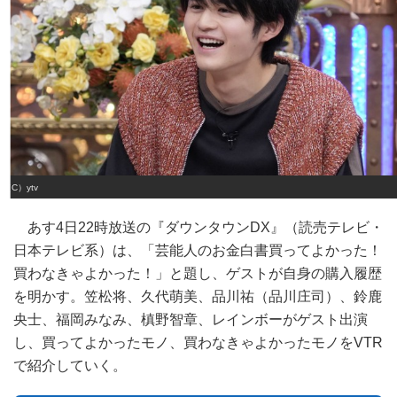
（C）ytv
あす4日22時放送の『ダウンタウンDX』（読売テレビ・
日本テレビ系）は、「芸能人のお金白書買ってよかった！
買わなきゃよかった！」と題し、ゲストが自身の購入履歴
を明かす。笠松将、久代萌美、品川祐（品川庄司）、鈴鹿
央士、福岡みなみ、槙野智章、レインボーがゲスト出演
し、買ってよかったモノ、買わなきゃよかったモノをVTR
で紹介していく。