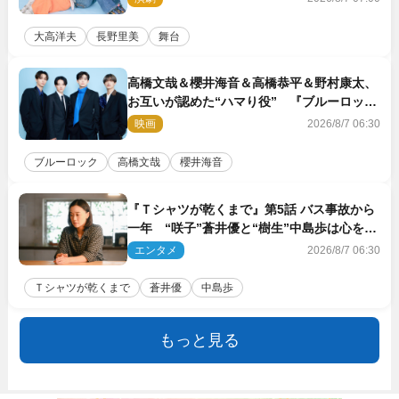
大高洋夫
長野里美
舞台
高橋文哉＆櫻井海音＆高橋恭平＆野村康太、
お互いが認めた“ハマり役” 『ブルーロッ
ク』で築いた最高のチームワーク
映画
2026/8/7 06:30
ブルーロック
高橋文哉
櫻井海音
『Ｔシャツが乾くまで』第5話 バス事故から
一年 “咲子”蒼井優と“樹生”中島歩は心を許
しあえる関係に
エンタメ
2026/8/7 06:30
Ｔシャツが乾くまで
蒼井優
中島歩
もっと見る