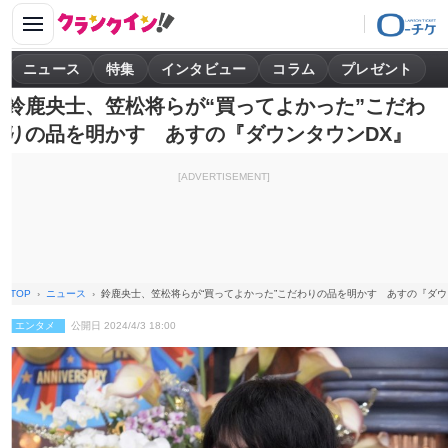
ニュース
特集
インタビュー
コラム
プレゼント
鈴鹿央士、笠松将らが“買ってよかった”こだわ
りの品を明かす あすの『ダウンタウンDX』
[ADVERTISEMENT]
TOP
ニュース
鈴鹿央士、笠松将らが“買ってよかった”こだわりの品を明かす あすの『ダウ
エンタメ
公開日 2024/4/3 18:00