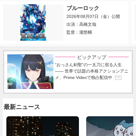
ブルーロック
2026年08月07日（金）公開
出演：高橋文哉
監督：瀧悠輔
ピックアップ
“おっさん剣聖”の一太刀に宿る人生
―― 世界で話題の本格アクションアニ
メ、Prime Videoで独占配信中
P R
最新ニュース