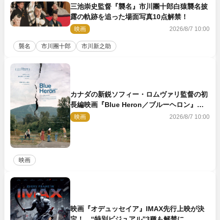
三池崇史監督『襲名』市川團十郎白猿襲名披
露の軌跡を追った場面写真10点解禁！
映画
2026/8/7 10:00
襲名
市川團十郎
市川新之助
カナダの新鋭ソフィー・ロムヴァリ監督の初
長編映画『Blue Heron／ブルーヘロン』
10.23公開
映画
2026/8/7 10:00
映画
映画『オデュッセイア』IMAX先行上映が決
定！ “特別ビジュアル”3種も解禁に