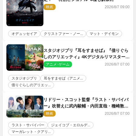
映画
2026/8/7 09:00
オデュッセイア
クリストファー・ノー...
マット・デイモン
スタジオジブリ『耳をすませば』『借りぐら
しのアリエッティ』4Kデジタルリマスターで
IMAX上映決定！
アニメ･ゲーム
2026/8/7 07:00
スタジオジブリ
耳をすませば（アニメ...
借りぐらしのアリエッ...
リドリー・スコット監督『ラスト・サバイバ
ー』吹替えに武内駿輔・内田直哉・種崎敦
美・井上和彦ら豪華声優陣が集結！
映画
2026/8/7 07:00
ラスト・サバイバー
ジェイコブ・エロルデ...
マーガレット・クアリ...