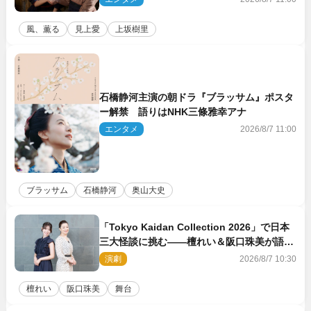
風、薫る
見上愛
上坂樹里
石橋静河主演の朝ドラ『ブラッサム』ポスタ
ー解禁 語りはNHK三條雅幸アナ
エンタメ
2026/8/7 11:00
ブラッサム
石橋静河
奥山大史
「Tokyo Kaidan Collection 2026」で日本
三大怪談に挑む――檀れい＆阪口珠美が語る
「牡丹灯籠」の新たな魅力
演劇
2026/8/7 10:30
檀れい
阪口珠美
舞台