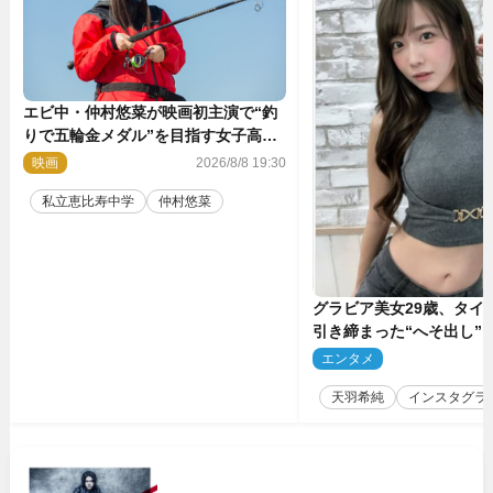
エビ中・仲村悠菜が映画初主演で“釣
りで五輪金メダル”を目指す女子高生
に！ 映画『つりこまち』今秋公開
映画
2026/8/8 19:30
私立恵比寿中学
仲村悠菜
グラビア美女29歳、タイ
引き締まった“へそ出し”
「可愛い過ぎる」
エンタメ
2
天羽希純
インスタグラ