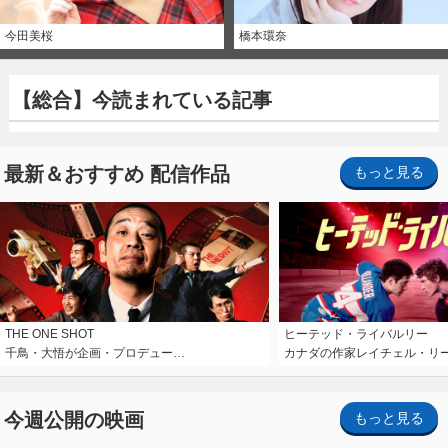
今田美桜
橋本環奈
【総合】今読まれている記事
最新＆おすすめ 配信作品
もっと見る
THE ONE SHOT
ヒーテッド・ライバルリー
千鳥・大悟が企画・プロデュー…
カナダの作家レイチェル・リ
今週公開の映画
もっと見る