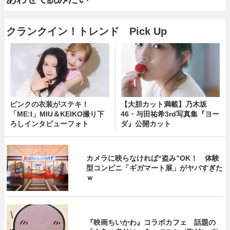
クランクイン！トレンド Pick Up
ピンクの衣装がステキ！
【大胆カット満載】乃木坂
「ME:I」MIU＆KEIKO撮り下
46・与田祐希3rd写真集『ヨー
ろしインタビューフォト
ダ』公開カット
カメラに映らなければ“盗み”OK！ 体験
型コンビニ「ギガマート展」がヤバすぎた
ｗ
『映画ちいかわ』コラボカフェ 話題の