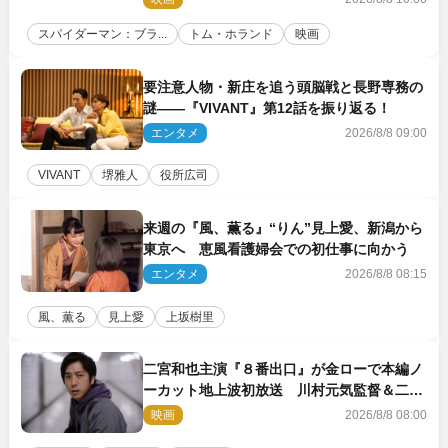
スパイダーマン：ブラ...
トム・ホランド
映画
要注意人物・新庄を追う頭脳戦と長野専務の
謎――『VIVANT』第12話を振り返る！
エンタメ
2026/8/8 09:00
VIVANT
堺雅人
役所広司
来週の『風、薫る』“りん”見上愛、新潟から
東京へ 恵風看護婦会での初仕事に向かう
エンタメ
2026/8/8 08:15
風、薫る
見上愛
上坂樹里
二宮和也主演『８番出口』が金ローで本編ノ
ーカット地上波初放送 川村元気監督＆二宮
コメント到着
映画
2026/8/8 08:00