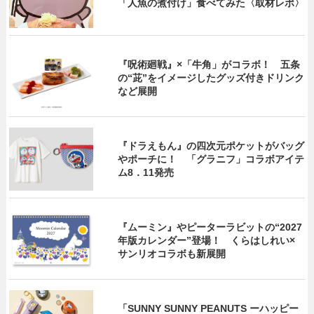
「人魚の煮付け」食べてみた〈取材レポ〉
『呪術廻戦』×「牛角」がコラボ！ 五条
の“茈”をイメージしたグッズ付きドリンク
など展開
『ドラえもん』の四次元ポケットがバッグ
やポーチに！ 「グラニフ」コラボアイテ
ム8．11発売
『ムーミン』やピーターラビットの“2027
年版カレンダー”登場！ くらはしれい×
サンリオコラボも新展開
「SUNNY SUNNY PEANUTS ーハッピー