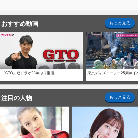
おすすめ動画
もっと見る
『GTO』連ドラが28年ぶり復活
東京ディズニーシー25周年イ
注目の人物
もっと見る