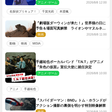
告状が届く
アニメ･ゲーム
2026/8/8 12:00
名探偵プリキュア！
千賀光莉
本渡楓
『劇場版ダーウィンが来た！』世界猫の日に
予告＆場面写真解禁 ライオンやマヌルネコ
の赤ちゃんが大集合
映画
2026/8/8 11:00
動物
映画
MISIA
手越祐也ボーカルバンド「T.N.T」がアニメ
『朱色の仮面』宣伝大使に就任決定
アニメ･ゲーム
2026/8/8 10:00
アニメ
手越祐也
『スパイダーマン：BND』トム・ホランドが
アクション撮影の裏側を明かす特別映像解禁
映画
2026/8/8 10:00