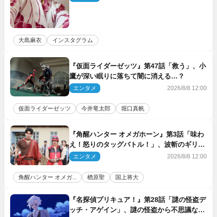
大島麻衣
インスタグラム
『仮面ライダーゼッツ』第47話「救う」、小
鷹が深い眠りに落ちて闇に消える…？
エンタメ
2026/8/8 12:00
仮面ライダーゼッツ
今井竜太郎
堀口真帆
『角醒ハンター オメガホーン』第3話「味わ
え！怒りのタッグバトル！」、波斬のギリコ
がハンターバトルを挑んできた！
エンタメ
2026/8/8 12:00
角醒ハンター オメガ...
楢原聖
国上将大
『名探偵プリキュア！』第28話「謎の怪盗デ
ッチ・アゲイン」、謎の怪盗から不思議な予