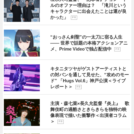
ルのオファー理由は？ 「滝川という
キャラクターに出会えたことは運が良
かった」
P R
“おっさん剣聖”の一太刀に宿る人生
―― 世界で話題の本格アクションアニ
メ、Prime Videoで独占配信中
P R
キタニタツヤがゲストアーティストと
の対バンを通して見せた、“攻めのモー
ド” 「Hugs Vol.6」神戸公演＜ライブ
レポート＞
P R
主演・森七菜×長久允監督『炎上』 歌
舞伎町の過酷さときらきらを独特の映
像表現で描いた衝撃作＜出演者コラム
＞
P R