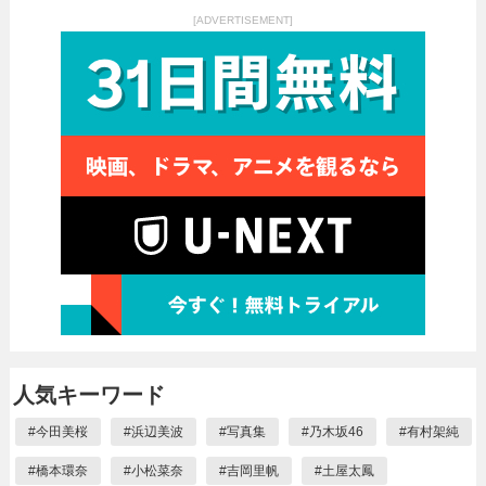
[ADVERTISEMENT]
人気キーワード
#
今田美桜
#
浜辺美波
#
写真集
#
乃木坂46
#
有村架純
#
橋本環奈
#
小松菜奈
#
吉岡里帆
#
土屋太鳳