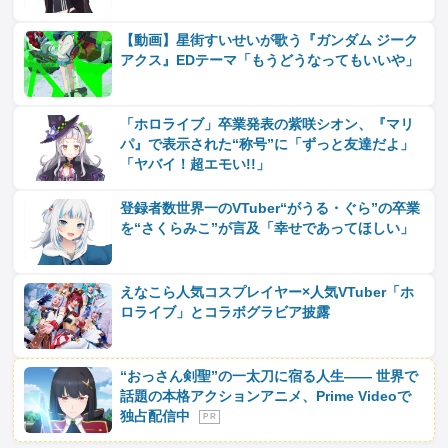
【動画】星街すいせいが歌う『ガンダム ジーク
アクス』EDテーマ「もうどうなってもいいや」
「ホロライブ」卒業発表の紫咲シオン、『マリ
パ』で表示された“称号”に「ずっと友達だよ」
「ヤバイ！超エモい!!」
登録者数世界一のVTuber“がうる・ぐら”の卒業
を“さくらみこ”が言及「幸せであってほしい」
えなこら人気コスプレイヤー×人気VTuber「ホ
ロライブ」とコラボグラビア披露
“おっさん剣聖”の一太刀に宿る人生―― 世界で
話題の本格アクションアニメ、Prime Videoで
独占配信中
P R