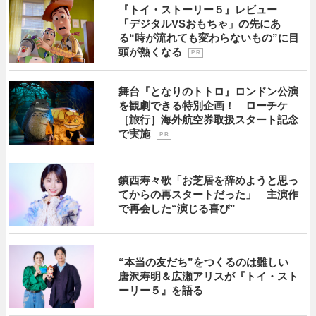
『トイ・ストーリー５』レビュー
「デジタルVSおもちゃ」の先にあ
る“時が流れても変わらないもの”に目
頭が熱くなる
P R
舞台『となりのトトロ』ロンドン公演
を観劇できる特別企画！ ローチケ
［旅行］海外航空券取扱スタート記念
で実施
P R
鎮西寿々歌「お芝居を辞めようと思っ
てからの再スタートだった」 主演作
で再会した“演じる喜び”
“本当の友だち”をつくるのは難しい
唐沢寿明＆広瀬アリスが『トイ・スト
ーリー５』を語る