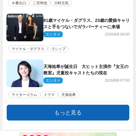
８番出口
二宮和也
川村元気
81歳マイケル・ダグラス、23歳の愛娘キャリ
スと手をつないでガラパーティーに来場
エンタメ
2026/8/8 08:00
マイケル・ダグラス
ゴシップ
天海祐希が誕生日 大ヒット主演作『女王の
教室』児童役キャストたちの現在
エンタメ
2026/8/8 07:00
ライターコラム
ドラマ
天海祐希
もっと見る