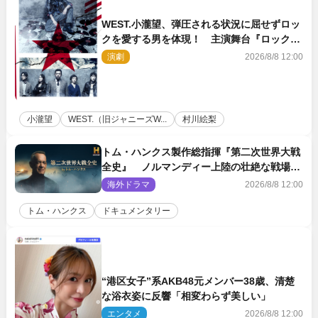
WEST.小瀧望、弾圧される状況に屈せずロッ
クを愛する男を体現！ 主演舞台『ロックン
ロール』ビジュアル解禁
演劇
2026/8/8 12:00
小瀧望
WEST.（旧ジャニーズW...
村川絵梨
トム・ハンクス製作総指揮『第二次世界大戦
全史』 ノルマンディー上陸の壮絶な戦場を
収めた特別映像解禁
海外ドラマ
2026/8/8 12:00
トム・ハンクス
ドキュメンタリー
“港区女子”系AKB48元メンバー38歳、清楚
な浴衣姿に反響「相変わらず美しい」
エンタメ
2026/8/8 12:00