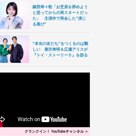
鎮西寿々歌「お芝居を辞めよう
と思ってからの再スタートだっ
た」 主演作で再会した“演じ
る喜び”
“本当の友だち”をつくるのは難
しい 唐沢寿明＆広瀬アリスが
『トイ・ストーリー５』を語る
クランクイン！ YouTubeチャンネル ＞