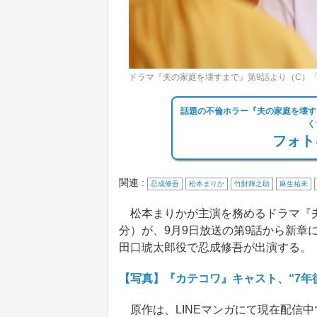
ドラマ『夫の家庭を壊すまで』第9話より（C）
話題の不倫ホラー『夫の家庭を壊す
く
フォト
関連 :
忍成修吾
松本まりか
竹財輝之助
麻生祐未
松本まりかが主演を務めるドラマ『夫
分）が、9月9日放送の第9話から新章
田口琥太郎役で忍成修吾が出演する。
【写真】『カテコワ』キャスト、“7年
原作は、LINEマンガにて現在配信