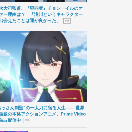
永大司監督、『犯罪者』チョン・イルのオ
ァー理由は？ 「滝川というキャラクター
出会えたことは運が良かった」
P R
おっさん剣聖”の一太刀に宿る人生―― 世界
話題の本格アクションアニメ、Prime Video
独占配信中
P R