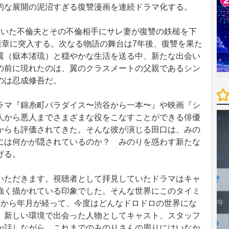
的な展開の泥沼すぎる復讐漫画を連続ドラマ化する。
いた不倫夫とその不倫相手にサレ妻が復讐の鉄槌を下
新章に突入する。次なる物語の舞台は7年後、復讐を果た
翼（嶽本渚琉）と穏やかな生活を送る中、新たな出会い
の前に現れたのは、翼のクラスメートの父親であるシン
のは忍成修吾だ。
マ『錦糸町パラダイス〜渋谷から一本〜』や映画『シ
人から悪人までさまざまな役をこなすことができる俳優
からも評価されてきた。そんな彼が演じる田口は、みの
には何かが隠されているのか？ みのりを惑わす新たな
げる。
ただきます。視聴者として拝見していたドラマはキャ
強く描かれている印象でした。そんな世界にこのタイミ
話から年月が経って、今度はどんなドロドロの世界にな
。新しい環境で出会った人物としてキャスト、スタッフ
か話しながら、これまでのみのりさんの周りにはいなか