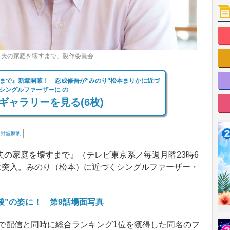
「夫の家庭を壊すまで」製作委員会
まで』新章開幕！ 忍成修吾が“みのり”松本まりかに近づ
シングルファーザーに の
ギャラリーを見る(6枚)
野波麻帆
の家庭を壊すまで』（テレビ東京系／毎週月曜23時6
に突入。みのり（松本）に近づくシングルファーザー・
後”の姿に！ 第9話場面写真
中で配信と同時に総合ランキング1位を獲得した同名のフ