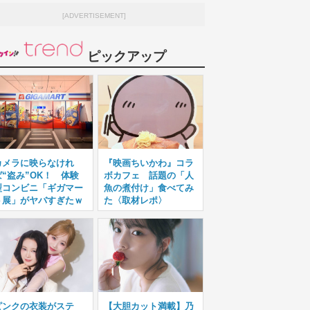
[ADVERTISEMENT]
ピックアップ
カメラに映らなけれ
『映画ちいかわ』コラ
ば“盗み”OK！ 体験
ボカフェ 話題の「人
型コンビニ「ギガマー
魚の煮付け」食べてみ
ト展」がヤバすぎたｗ
た〈取材レポ〉
ピンクの衣装がステ
【大胆カット満載】乃