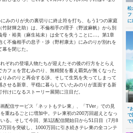
。
松
フ
に
いにみのりが夫の裏切りに終止符を打ち、もう1つの家庭
（竹財輝之助）は、不倫相手の理子（野波麻帆）から別
義母・裕美（麻生祐未）は全てを失うことに…。第1章
抱く不倫相手の息子・渉（野村康太）にみのりが別れを
て幕を閉じた。
れぞれの登場人物たちが迎えたその後の行方をとらえ
でカフェを営むみのり、無精髭を蓄え覇気が無くなった
なりみのりと再会する渉、そして生気を失ってしまって
感させる新章、平穏に暮らしていたみのりが直面する新
釘付けになるストーリー展開に注目だ。
配信サービス「ネットもテレ東」、「TVer」での見
“
を重ねるごとに増加中。テレ東初の200万回超えとなっ
で
いる。そして今回、第1話配信開始日から51日目（7月8
で
00万回を突破し、1000万回に引き続きテレ東の全コンテ