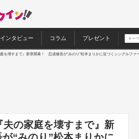
インタビュー
コラム
プレゼント
庭を壊すまで』新章開幕！ 忍成修吾が“みのり”松本まりかに近づくシングルファ
『夫の家庭を壊すまで』新
が“みのり”松本まりかに