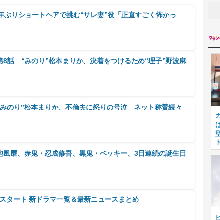
年ぶりショートヘアで挑む“サレ妻”役「正直すごく怖かっ
8話 “みのり”松本まりか、決着をつけるため“理子”野波麻
“みのり”松本まりか、不倫夫に怒りの号泣 ネット称賛続々
池風磨、赤鬼・忍成修吾、黒鬼・ベッキー、3日連続の誕生日
0月スタート 新ドラマ一覧＆最新ニュースまとめ