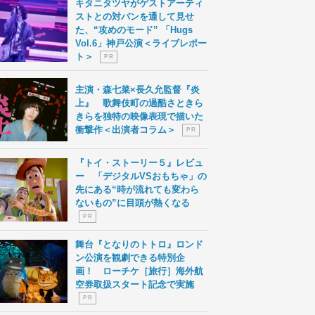
キタニタツヤがゲストアーティ
ストとの対バンを通して見せ
た、“攻めのモード” 「Hugs
Vol.6」神戸公演＜ライブレポー
ト＞
P R
主演・森七菜×長久允監督『炎
上』 歌舞伎町の過酷さときら
きらを独特の映像表現で描いた
衝撃作＜出演者コラム＞
P R
『トイ・ストーリー５』レビュ
ー 「デジタルVSおもちゃ」の
先にある“時が流れても変わら
ないもの”に目頭が熱くなる
P R
舞台『となりのトトロ』ロンド
ン公演を観劇できる特別企
画！ ローチケ［旅行］海外航
空券取扱スタート記念で実施
P R