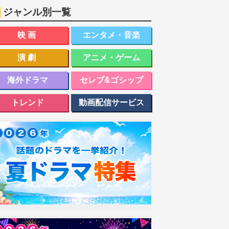
ジャンル別一覧
映画
エンタメ・音楽
演劇
アニメ・ゲーム
海外ドラマ
セレブ&ゴシップ
トレンド
動画配信サービス