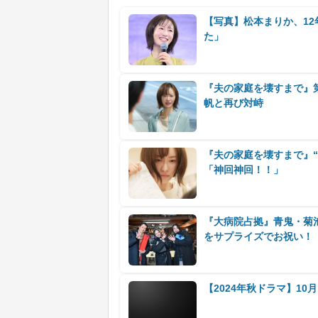
【写真】松本まりか、12
た」
『夫の家庭を壊すまで』第
帆と再び対峙
『夫の家庭を壊すまで』
「神回神回！！」
『大病院占拠』青鬼・菊
をサプライズでお祝い！
【2024年秋ドラマ】1