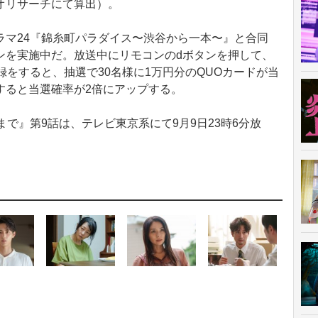
オリサーチにて算出）。
マ24『錦糸町パラダイス〜渋谷から一本〜』と合同
ンを実施中だ。放送中にリモコンのdボタンを押して、
録をすると、抽選で30名様に1万円分のQUOカードが当
すると当選確率が2倍にアップする。
で』第9話は、テレビ東京系にて9月9日23時6分放