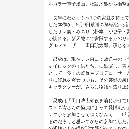
ルカラー電子漫画。物語序盤から衝撃
長年にわたりもう1つの家庭を持って
した本作が、9月9日放送の第9話から
したサレ妻・みのり（松本）が息子・
が訪れる。新天地にて奮闘するみのり
グルファーザー・田口琥太郎。演じる
忍成は、現在テレ東にて放送中のドラ
ャイロックの子供たち』に出演し、善
として、多くの監督やプロデューサー
りに好意を寄せつつも、その笑顔の裏
キャラクターが、さらに物語を盛り上
忍成は「田口琥太郎役を演じさせてい
ストの皆さんの怪演によって愛憎劇が
ングから参加させて頂くなんて！ 8
るのだろうと思いながらの参加でした
の皆様とどの様な琥太郎がベストなの