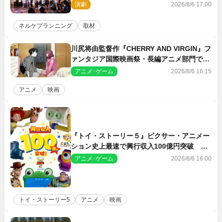
ン・ワークショップ2026」レポート【最終
演劇
2026/8/6 17:00
日】
ネルケプランニング
取材
川尻将由監督作『CHERRY AND VIRGIN』フ
ァンタジア国際映画祭・長編アニメ部門で観
客賞・金賞受賞！
アニメ･ゲーム
2026/8/6 16:15
アニメ
映画
『トイ・ストーリー５』ピクサー・アニメー
ション史上最速で興行収入100億円突破 シ
リーズNo.1興収が目前
アニメ･ゲーム
2026/8/6 16:00
トイ・ストーリー5
アニメ
映画