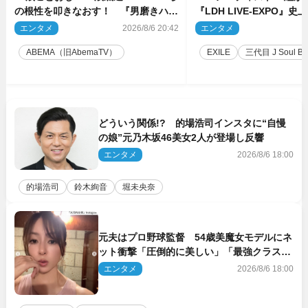
の根性を叩きなおす！ 『男磨きハウ
『LDH LIVE‐EXPO』
ス』第2弾コーチ陣発表
技場で開催決定
エンタメ
2026/8/6 20:42
エンタメ
2
ABEMA（旧AbemaTV）
EXILE
三代目 J Soul Brot
どういう関係!? 的場浩司インスタに“自慢
の娘”元乃木坂46美女2人が登場し反響
エンタメ
2026/8/6 18:00
的場浩司
鈴木絢音
堀未央奈
元夫はプロ野球監督 54歳美魔女モデルにネ
ット衝撃「圧倒的に美しい」「最強クラス」
「うっとり」
エンタメ
2026/8/6 18:00