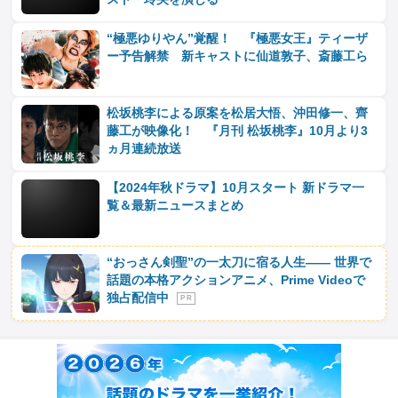
“極悪ゆりやん”覚醒！ 『極悪女王』ティーザ
ー予告解禁 新キャストに仙道敦子、斎藤工ら
松坂桃李による原案を松居大悟、沖田修一、齊
藤工が映像化！ 『月刊 松坂桃李』10月より3
ヵ月連続放送
【2024年秋ドラマ】10月スタート 新ドラマ一
覧＆最新ニュースまとめ
“おっさん剣聖”の一太刀に宿る人生―― 世界で
話題の本格アクションアニメ、Prime Videoで
独占配信中
P R