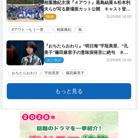
相葉雅紀主演『４アウト』黒島結菜＆松本利
夫らが写る新場面カット公開 キャスト登壇
イベントも決定
映画
2026/8/6 16:00
4アウト ─もう一度、...
相葉雅紀
嵐
『おちたらおわり』“明日海”宇垣美里、“孔
美子”篠田麻里子の意味深発言に絶句 ネッ
ト驚き「まさか」「意外な展開」
エンタメ
2026/8/6 15:00
おちたらおわり
宇垣美里
篠田麻里子
もっと見る