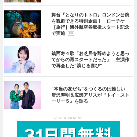
舞台『となりのトトロ』ロンドン公演
を観劇できる特別企画！ ローチケ
［旅行］海外航空券取扱スタート記念
で実施
P R
鎮西寿々歌「お芝居を辞めようと思っ
てからの再スタートだった」 主演作
で再会した“演じる喜び”
“本当の友だち”をつくるのは難しい
唐沢寿明＆広瀬アリスが『トイ・スト
ーリー５』を語る
[ADVERTISEMENT]