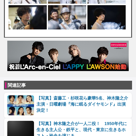
関連記事
【写真】斎藤工・杉咲花ら豪華5名、神木隆之介
主演・日曜劇場『海に眠るダイヤモンド』出演
決定！
【写真】神木隆之介が一人二役！ 1950年代に
生きる主人公・鉄平と、現代・東京に生きるホ
スト・玲央を演じる