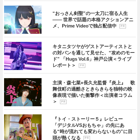
“おっさん剣聖”の一太刀に宿る人生
―― 世界で話題の本格アクションアニ
メ、Prime Videoで独占配信中
P R
キタニタツヤがゲストアーティストと
の対バンを通して見せた、“攻めのモー
ド” 「Hugs Vol.6」神戸公演＜ライブ
レポート＞
P R
主演・森七菜×長久允監督『炎上』 歌
舞伎町の過酷さときらきらを独特の映
像表現で描いた衝撃作＜出演者コラム
＞
P R
『トイ・ストーリー５』レビュー
「デジタルVSおもちゃ」の先にあ
る“時が流れても変わらないもの”に目
頭が熱くなる
P R