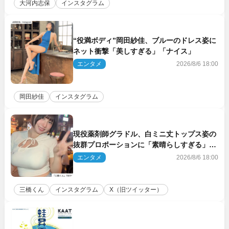
大河内志保
インスタグラム
“役満ボディ”岡田紗佳、ブルーのドレス姿に
ネット衝撃「美しすぎる」「ナイス」
エンタメ
2026/8/6 18:00
岡田紗佳
インスタグラム
現役薬剤師グラドル、白ミニ丈トップス姿の
抜群プロポーションに「素晴らしすぎる」
「すっっっご！」とネット絶賛
エンタメ
2026/8/6 18:00
三橋くん
インスタグラム
X（旧ツイッター）