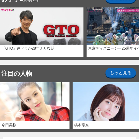
『GTO』連ドラが28年ぶり復活
東京ディズニーシー25周年イ
注目の人物
もっと見る
今田美桜
橋本環奈