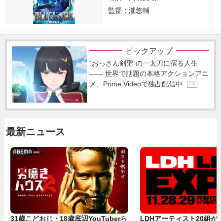
監督：瀧悠輔
ピックアップ
“おっさん剣聖”の一太刀に宿る人生
―― 世界で話題の本格アクションアニ
メ、Prime Videoで独占配信中
P R
最新ニュース
31歳こどおじ・18歳底辺YouTuberら
LDHアーティスト20組