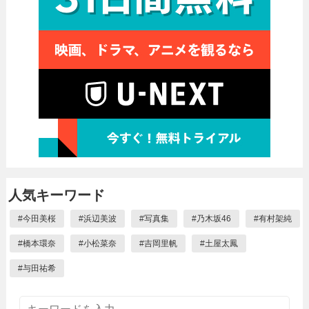
人気キーワード
#
今田美桜
#
浜辺美波
#
写真集
#
乃木坂46
#
有村架純
#
橋本環奈
#
小松菜奈
#
吉岡里帆
#
土屋太鳳
#
与田祐希