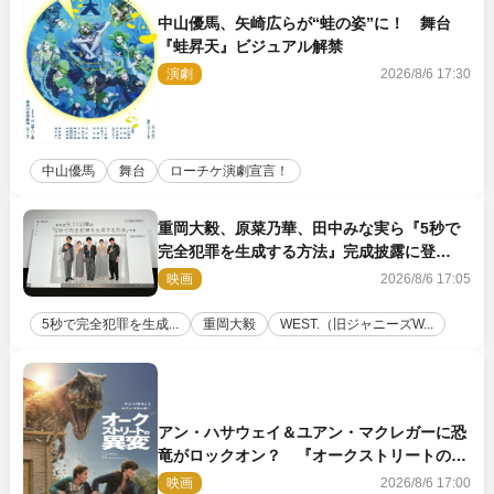
中山優馬、矢崎広らが“蛙の姿”に！ 舞台
『蛙昇天』ビジュアル解禁
演劇
2026/8/6 17:30
中山優馬
舞台
ローチケ演劇宣言！
重岡大毅、原菜乃華、田中みな実ら『5秒で
完全犯罪を生成する方法』完成披露に登
壇！ それぞれのAI活用術も発表
映画
2026/8/6 17:05
5秒で完全犯罪を生成...
重岡大毅
WEST.（旧ジャニーズW...
アン・ハサウェイ＆ユアン・マクレガーに恐
竜がロックオン？ 『オークストリートの異
変』新ビジュアル＆本編映像初解禁
映画
2026/8/6 17:00