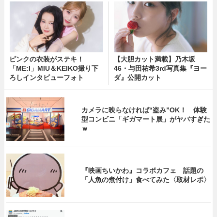
ピンクの衣装がステキ！
【大胆カット満載】乃木坂
「ME:I」MIU＆KEIKO撮り下
46・与田祐希3rd写真集『ヨー
ろしインタビューフォト
ダ』公開カット
カメラに映らなければ“盗み”OK！ 体験
型コンビニ「ギガマート展」がヤバすぎた
ｗ
『映画ちいかわ』コラボカフェ 話題の
「人魚の煮付け」食べてみた〈取材レポ〉