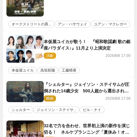
オークストリートの異...
アン・ハサウェイ
ユアン・マクレガー
本仮屋ユイカが歌う！ 『昭和歌謡劇 歌の銀
座パラダイス♪』11月より上演決定
演劇
2026/8/6 17:00
本仮屋ユイカ
高垣彩陽
工藤晴香
『シェルター』ジェイソン・ステイサムが圧
倒された14歳少女 500人超から選出された
新鋭ボディ・レイ・ブレスナックとは
映画
2026/8/6 17:00
シェルター
ジェイソン・ステイサ...
ビル・ナイ
32名で力を合わせ、世界初上演の新作を演じ
切る！ ネルケプランニング「夏休み！オ