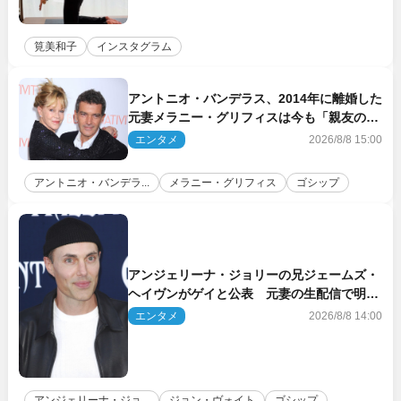
筧美和子
インスタグラム
アントニオ・バンデラス、2014年に離婚した
元妻メラニー・グリフィスは今も「親友の一
人」
エンタメ
2026/8/8 15:00
アントニオ・バンデラ...
メラニー・グリフィス
ゴシップ
アンジェリーナ・ジョリーの兄ジェームズ・
ヘイヴンがゲイと公表 元妻の生配信で明ら
かに
エンタメ
2026/8/8 14:00
アンジェリーナ・ジョ...
ジョン・ヴォイト
ゴシップ