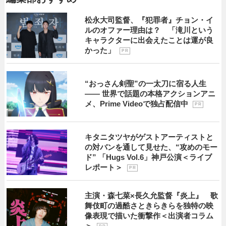
松永大司監督、『犯罪者』チョン・イ
ルのオファー理由は？ 「滝川という
キャラクターに出会えたことは運が良
かった」
P R
“おっさん剣聖”の一太刀に宿る人生
―― 世界で話題の本格アクションアニ
メ、Prime Videoで独占配信中
P R
キタニタツヤがゲストアーティストと
の対バンを通して見せた、“攻めのモー
ド” 「Hugs Vol.6」神戸公演＜ライブ
レポート＞
P R
主演・森七菜×長久允監督『炎上』 歌
舞伎町の過酷さときらきらを独特の映
像表現で描いた衝撃作＜出演者コラム
＞