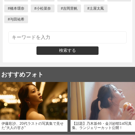
#
橋本環奈
#
小松菜奈
#
吉岡里帆
#
土屋太鳳
#
与田祐希
検索する
おすすめフォト
伊藤彩沙、20代ラストの写真集で見せ
【話題】乃木坂46・金川紗耶1st写真
た“大人の甘さ”
集、ランジェリーカット公開！