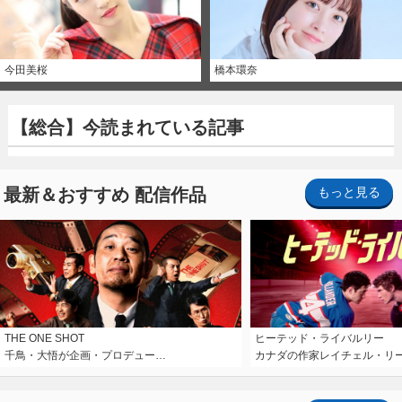
今田美桜
橋本環奈
【総合】今読まれている記事
最新＆おすすめ 配信作品
もっと見る
THE ONE SHOT
ヒーテッド・ライバルリー
千鳥・大悟が企画・プロデュー…
カナダの作家レイチェル・リ