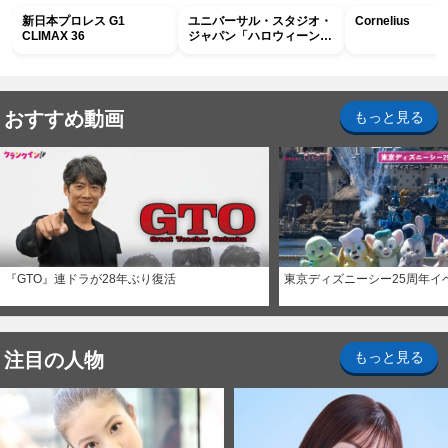
新日本プロレス G1
ユニバーサル・スタジオ・
Cornelius
CLIMAX 36
ジャパン「ハロウィーン・
ホラー・ナイト ～オール
ナイト～パス」
おすすめ動画
もっと見る
『GTO』連ドラが28年ぶり復活
東京ディズニーシー25周年イ
注目の人物
もっと見る