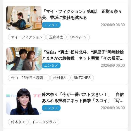
『マイ・フィクション』第6話 正樹＆奈々
美、香坂に接触を試みる
エンタメ
2026/8/9 06:30
マイ・フィクション
玉森裕太
Kis‐My‐Ft2
『告白』“爽太”松村北斗、“麻里子”岡崎紗絵
とまさかの急接近 ネット興奮「その反応
は」「いいの!?」（ネタバレあり）
エンタメ
2026/8/9 06:00
告白－25年目の秘密－
松村北斗
SixTONES
鈴木奈々「今が一番バスト大きい！」 自信
あふれる投稿にネット衝撃「スゴイ」「写真
集を出して欲しい」
エンタメ
2026/8/9 06:00
鈴木奈々
インスタグラム