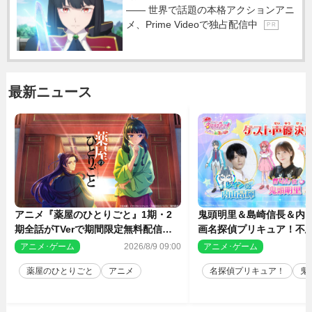
―― 世界で話題の本格アクションアニ
メ、Prime Videoで独占配信中
P R
最新ニュース
アニメ『薬屋のひとりごと』1期・2
鬼頭明里＆島崎信長＆内
期全話がTVerで期間限定無料配信決
画名探偵プリキュア！不思
定
人の秘密』ゲスト声優に
アニメ･ゲーム
2026/8/9 09:00
アニメ･ゲーム
2
薬屋のひとりごと
アニメ
名探偵プリキュア！
鬼