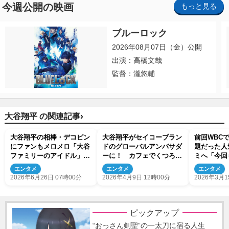
今週公開の映画
もっと見る
ブルーロック
2026年08月07日（金）公開
出演：高橋文哉
監督：瀧悠輔
›
大谷翔平 の関連記事
大谷翔平の相棒・デコピン
大谷翔平がセイコーブラン
前回WBC
にファンもメロメロ「大谷
ドのグローバルアンバサダ
題だった人
ファミリーのアイドル」
ーに！ カフェでくつろぐ
ミへ「今回
「幸せな気分になれます」
姿を映し出した新テレビ
2ショット
エンタメ
エンタメ
エンタメ
CM公開
2026年6月26日 07時00分
2026年4月9日 12時00分
2026年3月1
ピックアップ
“おっさん剣聖”の一太刀に宿る人生