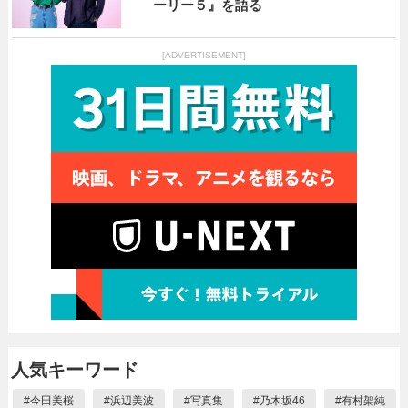
ーリー５』を語る
[ADVERTISEMENT]
人気キーワード
#
今田美桜
#
浜辺美波
#
写真集
#
乃木坂46
#
有村架純