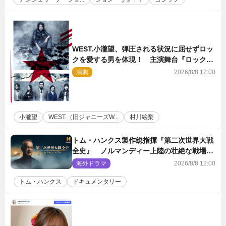
WEST.小瀧望、弾圧される状況に屈せずロッ
クを愛する男を体現！ 主演舞台『ロックン
ロール』ビジュアル解禁
演劇
2026/8/8 12:00
小瀧望
WEST.（旧ジャニーズW...
村川絵梨
トム・ハンクス製作総指揮『第二次世界大戦
全史』 ノルマンディー上陸の壮絶な戦場を
収めた特別映像解禁
海外ドラマ
2026/8/8 12:00
トム・ハンクス
ドキュメンタリー