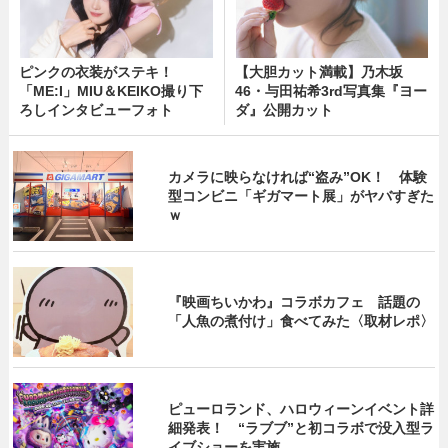
ピンクの衣装がステキ！
【大胆カット満載】乃木坂
「ME:I」MIU＆KEIKO撮り下
46・与田祐希3rd写真集『ヨー
ろしインタビューフォト
ダ』公開カット
カメラに映らなければ“盗み”OK！ 体験
型コンビニ「ギガマート展」がヤバすぎた
ｗ
『映画ちいかわ』コラボカフェ 話題の
「人魚の煮付け」食べてみた〈取材レポ〉
ピューロランド、ハロウィーンイベント詳
細発表！ “ラブブ”と初コラボで没入型ラ
イブショーを実施