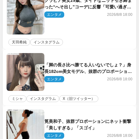
グラビア美女29歳、タイトなニット引き締ま
った“へそ出し”コーデに反響「可愛い過ぎ
る」
エンタメ
2026/8/8 18:00
天羽希純
インスタグラム
「脚の長さ比べ勝てる人いないでしょ？」身
長182cm美女モデル、抜群のプロポーション
にネット衝撃
エンタメ
2026/8/8 18:00
ミシャ
インスタグラム
X（旧ツイッター）
筧美和子、抜群プロポーションにネット衝撃
「美しすぎる」「スゴイ」
エンタメ
2026/8/8 18:00