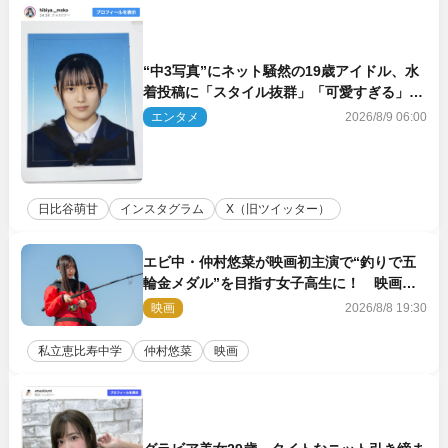
“中3写真”にネット騒然の19歳アイドル、水
着投稿に「スタイル抜群」「可愛すぎる」と
絶賛の声
エンタメ
2026/8/9 06:00
日比谷萌甘
インスタグラム
X（旧ツイッター）
エビ中・仲村悠菜が映画初主演で“釣りで五
輪金メダル”を目指す女子高生に！ 映画
『つりこまち』今秋公開
映画
2026/8/8 19:30
私立恵比寿中学
仲村悠菜
映画