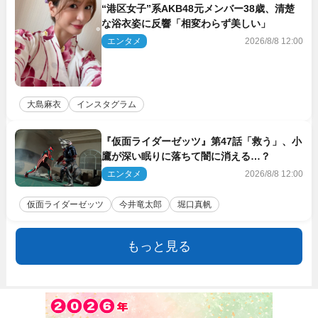
“港区女子”系AKB48元メンバー38歳、清楚
な浴衣姿に反響「相変わらず美しい」
エンタメ
2026/8/8 12:00
大島麻衣
インスタグラム
『仮面ライダーゼッツ』第47話「救う」、小
鷹が深い眠りに落ちて闇に消える…？
エンタメ
2026/8/8 12:00
仮面ライダーゼッツ
今井竜太郎
堀口真帆
もっと見る