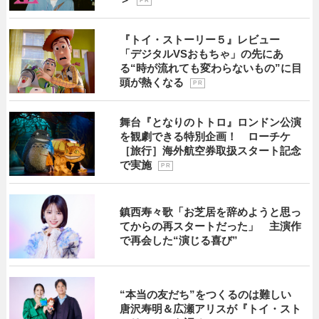
P R
『トイ・ストーリー５』レビュー
「デジタルVSおもちゃ」の先にあ
る“時が流れても変わらないもの”に目
頭が熱くなる
P R
舞台『となりのトトロ』ロンドン公演
を観劇できる特別企画！ ローチケ
［旅行］海外航空券取扱スタート記念
で実施
P R
鎮西寿々歌「お芝居を辞めようと思っ
てからの再スタートだった」 主演作
で再会した“演じる喜び”
“本当の友だち”をつくるのは難しい
唐沢寿明＆広瀬アリスが『トイ・スト