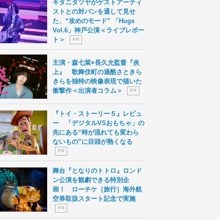
キタニタツヤがゲストアーティ
ストとの対バンを通して見せ
た、“攻めのモード” 「Hugs
Vol.6」神戸公演＜ライブレポー
ト＞
P R
主演・森七菜×長久允監督『炎
上』 歌舞伎町の過酷さときら
きらを独特の映像表現で描いた
衝撃作＜出演者コラム＞
P R
『トイ・ストーリー５』レビュ
ー 「デジタルVSおもちゃ」の
先にある“時が流れても変わら
ないもの”に目頭が熱くなる
P R
舞台『となりのトトロ』ロンド
ン公演を観劇できる特別企
画！ ローチケ［旅行］海外航
空券取扱スタート記念で実施
P R