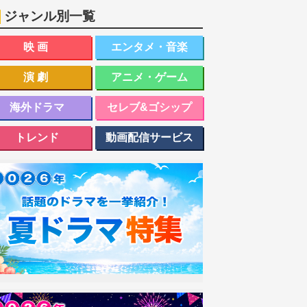
ジャンル別一覧
映画
エンタメ・音楽
演劇
アニメ・ゲーム
海外ドラマ
セレブ&ゴシップ
トレンド
動画配信サービス