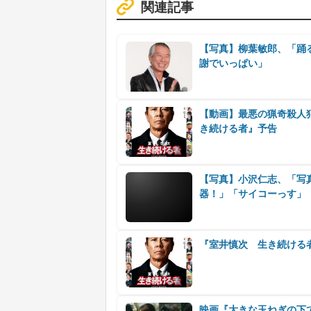
関連記事
【写真】柳葉敏郎、「踊
謝でいっぱい」
【動画】最悪の猟奇殺人
き続ける者』予告
【写真】小沢仁志、「写
器！」「サイコーっす」
『室井慎次 生き続ける
映画『大きな玉ねぎの下