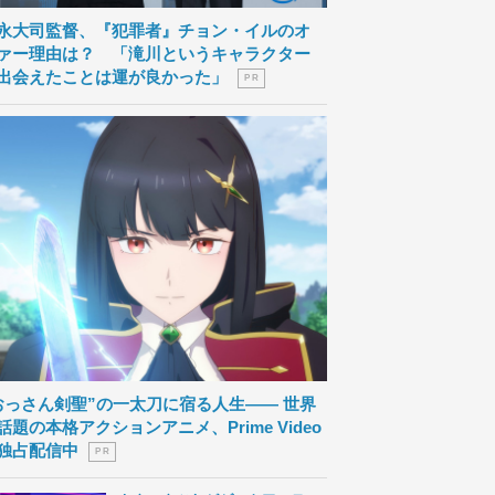
永大司監督、『犯罪者』チョン・イルのオ
ァー理由は？ 「滝川というキャラクター
出会えたことは運が良かった」
P R
おっさん剣聖”の一太刀に宿る人生―― 世界
話題の本格アクションアニメ、Prime Video
独占配信中
P R