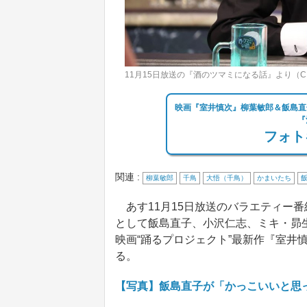
11月15日放送の『酒のツマミになる話』より（
映画『室井慎次』柳葉敏郎＆飯島直
『
フォト
関連 :
柳葉敏郎
千鳥
大悟（千鳥）
かまいたち
あす11月15日放送のバラエティー
として飯島直子、小沢仁志、ミキ・昴
映画“踊るプロジェクト”最新作『室井
る。
【写真】飯島直子が「かっこいいと思