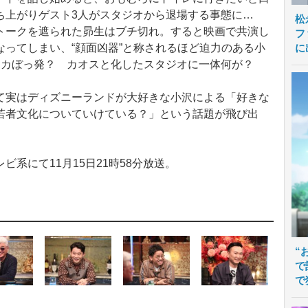
ち上がりゲスト3人がスタジオから退場する事態に…
松
トークを遮られた昴生はブチ切れ。すると映画で共演し
フ
に
ってしまい、“顔面凶器”と称されるほど迫力のある小
ンカぼっ発？ カオスと化したスタジオに一体何が？
実はディズニーランドが大好きな小沢による「好きな
若者文化についていけている？」という話題が飛び出
系にて11月15日21時58分放送。
“
で
で