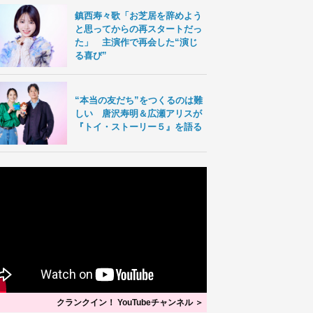
鎮西寿々歌「お芝居を辞めよう
と思ってからの再スタートだっ
た」 主演作で再会した“演じ
る喜び”
“本当の友だち”をつくるのは難
しい 唐沢寿明＆広瀬アリスが
『トイ・ストーリー５』を語る
クランクイン！ YouTubeチャンネル ＞