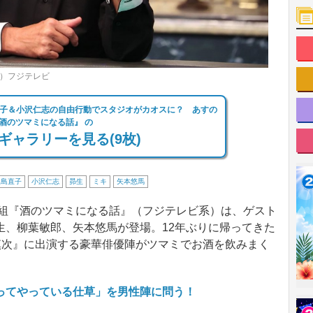
C）フジテレビ
子＆小沢仁志の自由行動でスタジオがカオスに？ あすの
酒のツマミになる話』 の
ギャラリーを見る(9枚)
飯島直子
小沢仁志
昴生
ミキ
矢本悠馬
番組『酒のツマミになる話』（フジテレビ系）は、ゲスト
生、柳葉敏郎、矢本悠馬が登場。12年ぶりに帰ってきた
慎次』に出演する豪華俳優陣がツマミでお酒を飲みまく
ってやっている仕草」を男性陣に問う！