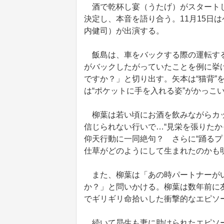
酒で乾杯し宴（うたげ）がスタートし
決定し、本音を語り合う。11月15日
内健司）が出演する。
飯島は、車をバックする際の運転する
がバックしたがっていたことを例に挙
ですか？」と切り出す。矢本は“猫背”
は“ポケットに手を入れる姿”がかっこ
柳葉は若い頃にお酒を飲みながらカッ
信じられない行いで…“見栄を張りたか
仰天行動に一同絶句？ さらに“踊るプ
仕草がどのようにして生まれたのかも
また、柳葉は「あの時パートナーがい
か？」と問いかける。柳葉は数年前に
でギリギリ命拾いした衝撃的なエピソ
続いて昴生も妻に助けられたエピソー