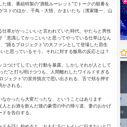
た後、番組特製の“酒瓶ルーレット”でトークの順番を
はゲストのほか、千鳥・大悟、かまいたち（濱家隆一、山
仕草がかっこいいと言われていた時代、やたらと男性
げ「意識してかっこいいと思ってやっている仕草はなん
を、“踊るプロジェクト”の大ファンとして登場した昴生
いいと思っているそう。それに対する飯島の反応とは？
コつけてしていた行動を暴露。しかしそれが人として
った”と打ち明けつつも、人間離れしたワイルドすぎる
ロジェクト”の室井慎次で思い出される、舌で頬を押す
明かされる。
なかったら大変だったな、ということはあります
友人とお酒を飲んだ後の豪雪の中の帰り道、妻のおかげ
ードを告白する。
ドを話し始めると、おもむろにトイレに行きたいと口