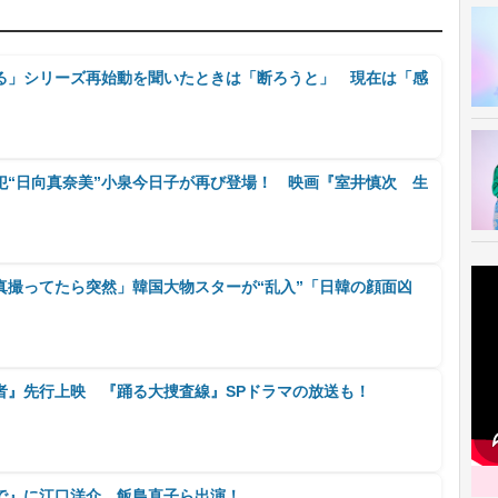
る」シリーズ再始動を聞いたときは「断ろうと」 現在は「感
犯“日向真奈美”小泉今日子が再び登場！ 映画『室井慎次 生
真撮ってたら突然」韓国大物スターが“乱入”「日韓の顔面凶
者』先行上映 『踊る大捜査線』SPドラマの放送も！
で』に江口洋介、飯島直子ら出演！