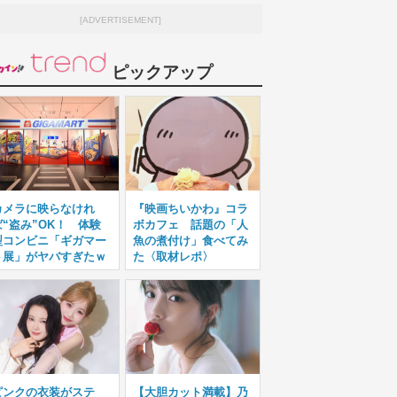
[ADVERTISEMENT]
ピックアップ
カメラに映らなけれ
『映画ちいかわ』コラ
ば“盗み”OK！ 体験
ボカフェ 話題の「人
型コンビニ「ギガマー
魚の煮付け」食べてみ
ト展」がヤバすぎたｗ
た〈取材レポ〉
ピンクの衣装がステ
【大胆カット満載】乃