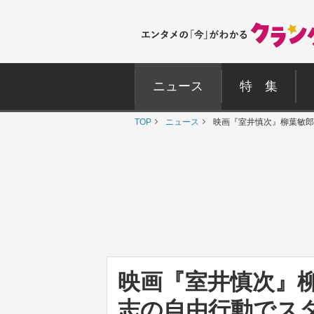
ニュース
特 集
TOP
ニュース
映画『室井慎次』柳葉敏郎
映画『室井慎次』
志の自由行動でス