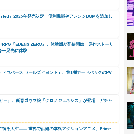
HD Boosted』2025年発売決定 便利機能やアレンジBGMを追加し
RPG『EDENS ZERO』、体験版が配信開始 原作ストーリ
を一足先に体験
ドウバース ワールズビヨンド』、第1弾カードパックのPV
ービー』、新育成ウマ娘「クロノジェネシス」が登場 ガチャ
に宿る人生―― 世界で話題の本格アクションアニメ、Prime