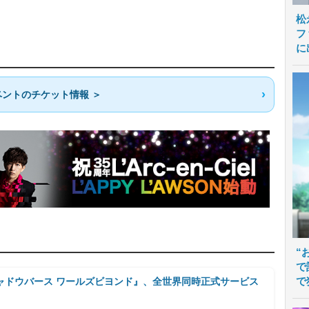
松
フ
に
ントのチケット情報 ＞
“
で
で
ャドウバース ワールズビヨンド』、全世界同時正式サービス