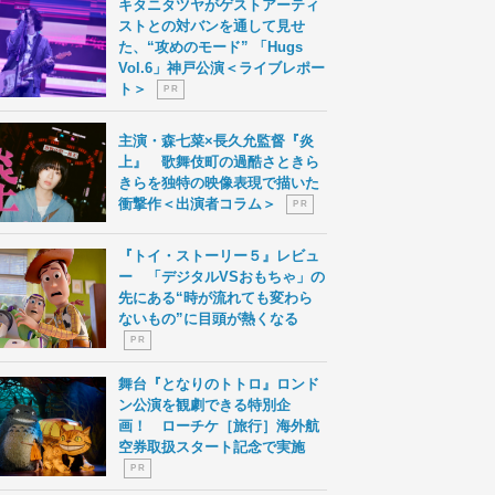
キタニタツヤがゲストアーティ
ストとの対バンを通して見せ
た、“攻めのモード” 「Hugs
Vol.6」神戸公演＜ライブレポー
ト＞
P R
主演・森七菜×長久允監督『炎
上』 歌舞伎町の過酷さときら
きらを独特の映像表現で描いた
衝撃作＜出演者コラム＞
P R
『トイ・ストーリー５』レビュ
ー 「デジタルVSおもちゃ」の
先にある“時が流れても変わら
ないもの”に目頭が熱くなる
P R
舞台『となりのトトロ』ロンド
ン公演を観劇できる特別企
画！ ローチケ［旅行］海外航
空券取扱スタート記念で実施
P R