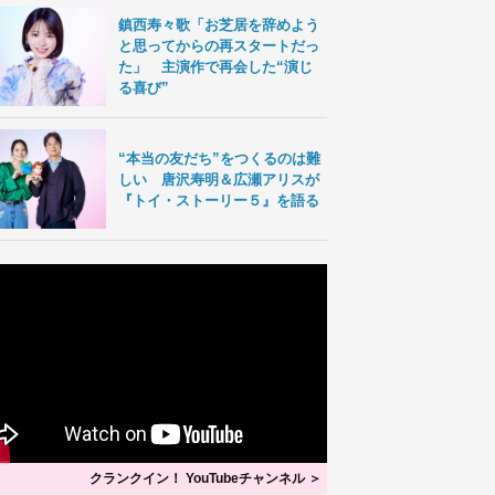
鎮西寿々歌「お芝居を辞めよう
と思ってからの再スタートだっ
た」 主演作で再会した“演じ
る喜び”
“本当の友だち”をつくるのは難
しい 唐沢寿明＆広瀬アリスが
『トイ・ストーリー５』を語る
クランクイン！ YouTubeチャンネル ＞