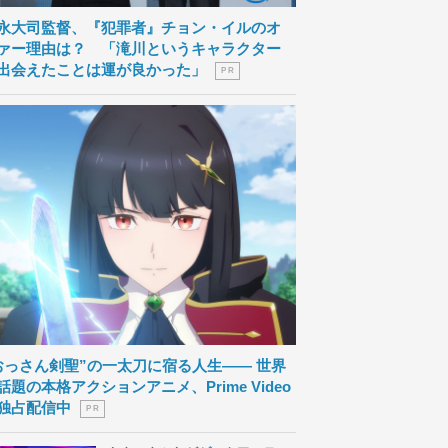
永大司監督、『犯罪者』チョン・イルのオ
ァー理由は？ 「滝川というキャラクター
出会えたことは運が良かった」
P R
おっさん剣聖”の一太刀に宿る人生―― 世界
話題の本格アクションアニメ、Prime Video
独占配信中
P R