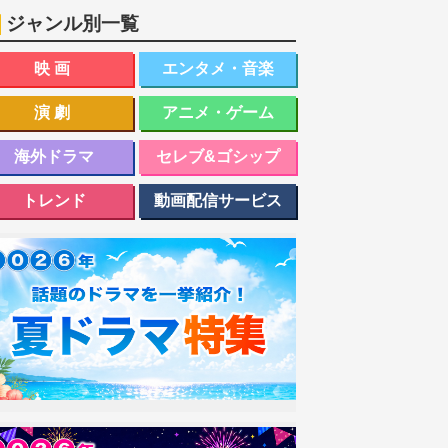
ジャンル別一覧
映画
エンタメ・音楽
演劇
アニメ・ゲーム
海外ドラマ
セレブ&ゴシップ
トレンド
動画配信サービス