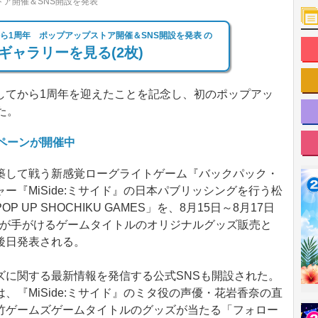
ア開催＆SNS開設を発表
ら1周年 ポップアップストア開催＆SNS開設を発表 の
ギャラリーを見る(2枚)
てから1周年を迎えたことを記念し、初のポップアッ
た。
ペーンが開催中
して戦う新感覚ローグライトゲーム『バックパック・
ー『MiSide:ミサイド』の日本パブリッシングを行う松
UP SHOCHIKU GAMES」を、8月15日～8月17日
同社が手がけるゲームタイトルのオリジナルグッズ販売と
後日発表される。
に関する最新情報を発信する公式SNSも開設された。
、『MiSide:ミサイド』のミタ役の声優・花岩香奈の直
竹ゲームズゲームタイトルのグッズが当たる「フォロー