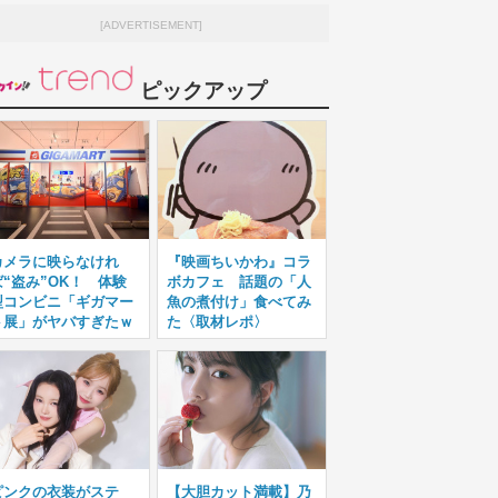
[ADVERTISEMENT]
ピックアップ
カメラに映らなけれ
『映画ちいかわ』コラ
ば“盗み”OK！ 体験
ボカフェ 話題の「人
型コンビニ「ギガマー
魚の煮付け」食べてみ
ト展」がヤバすぎたｗ
た〈取材レポ〉
ピンクの衣装がステ
【大胆カット満載】乃