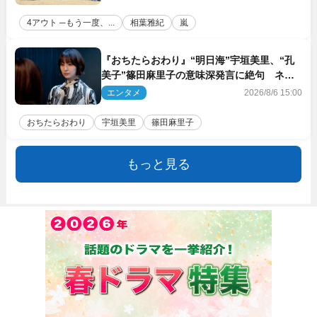
4アウト ─もう一度、...
相葉雅紀
嵐
『おちたらおわり』“明日海”宇垣美里、“孔
美子”篠田麻里子の意味深発言に絶句 ネッ
ト驚き「まさか」「意外な展開」
エンタメ
2026/8/6 15:00
おちたらおわり
宇垣美里
篠田麻里子
もっと見る