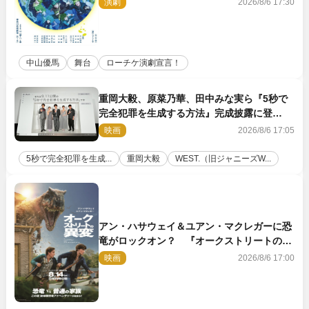
演劇
2026/8/6 17:30
中山優馬
舞台
ローチケ演劇宣言！
重岡大毅、原菜乃華、田中みな実ら『5秒で
完全犯罪を生成する方法』完成披露に登
壇！ それぞれのAI活用術も発表
映画
2026/8/6 17:05
5秒で完全犯罪を生成...
重岡大毅
WEST.（旧ジャニーズW...
アン・ハサウェイ＆ユアン・マクレガーに恐
竜がロックオン？ 『オークストリートの異
変』新ビジュアル＆本編映像初解禁
映画
2026/8/6 17:00