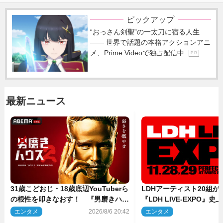
ピックアップ
“おっさん剣聖”の一太刀に宿る人生
―― 世界で話題の本格アクションアニ
メ、Prime Videoで独占配信中
P R
最新ニュース
31歳こどおじ・18歳底辺YouTuberら
LDHアーティスト20組
の根性を叩きなおす！ 『男磨きハウ
『LDH LIVE‐EXPO』
ス』第2弾コーチ陣発表
技場で開催決定
エンタメ
2026/8/6 20:42
エンタメ
2