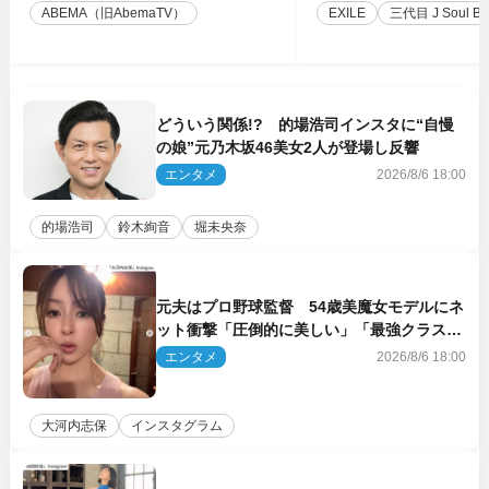
ABEMA（旧AbemaTV）
EXILE
三代目 J Soul Brot
どういう関係!? 的場浩司インスタに“自慢
の娘”元乃木坂46美女2人が登場し反響
エンタメ
2026/8/6 18:00
的場浩司
鈴木絢音
堀未央奈
元夫はプロ野球監督 54歳美魔女モデルにネ
ット衝撃「圧倒的に美しい」「最強クラス」
「うっとり」
エンタメ
2026/8/6 18:00
大河内志保
インスタグラム