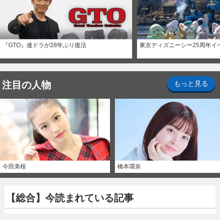
『GTO』連ドラが28年ぶり復活
東京ディズニーシー25周年イ
注目の人物
もっと見る
今田美桜
橋本環奈
【総合】今読まれている記事