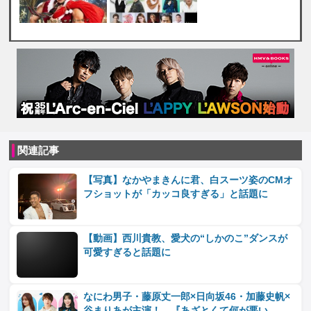
関連記事
【写真】なかやまきんに君、白スーツ姿のCMオ
フショットが「カッコ良すぎる」と話題に
【動画】西川貴教、愛犬の“しかのこ”ダンスが
可愛すぎると話題に
なにわ男子・藤原丈一郎×日向坂46・加藤史帆×
谷まりあが主演！ 『あざとくて何が悪い