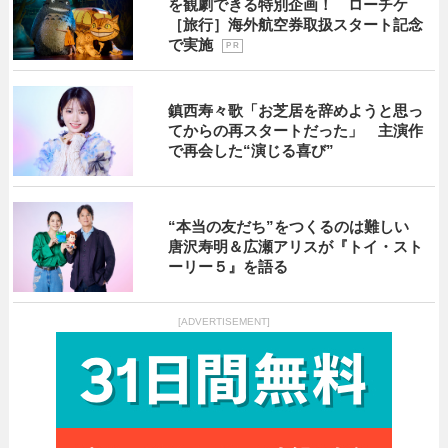
を観劇できる特別企画！ ローチケ
［旅行］海外航空券取扱スタート記念
で実施
P R
鎮西寿々歌「お芝居を辞めようと思っ
てからの再スタートだった」 主演作
で再会した“演じる喜び”
“本当の友だち”をつくるのは難しい
唐沢寿明＆広瀬アリスが『トイ・スト
ーリー５』を語る
[ADVERTISEMENT]