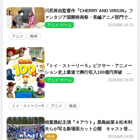
川尻将由監督作『CHERRY AND VIRGIN』フ
ァンタジア国際映画祭・長編アニメ部門で観
客賞・金賞受賞！
アニメ･ゲーム
2026/8/6 16:15
アニメ
映画
『トイ・ストーリー５』ピクサー・アニメー
ション史上最速で興行収入100億円突破 シ
リーズNo.1興収が目前
アニメ･ゲーム
2026/8/6 16:00
トイ・ストーリー5
アニメ
映画
相葉雅紀主演『４アウト』黒島結菜＆松本利
夫らが写る新場面カット公開 キャスト登壇
イベントも決定
映画
2026/8/6 16:00