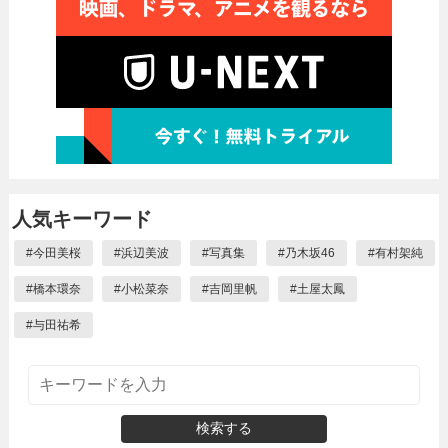
人気キーワード
#
今田美桜
#
浜辺美波
#
写真集
#
乃木坂46
#
有村架純
#
橋本環奈
#
小松菜奈
#
吉岡里帆
#
土屋太鳳
#
与田祐希
検索する