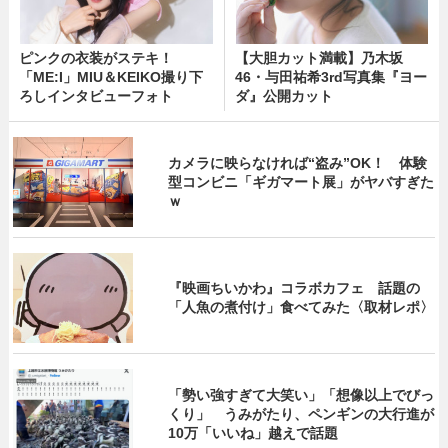
ピンクの衣装がステキ！
【大胆カット満載】乃木坂
「ME:I」MIU＆KEIKO撮り下
46・与田祐希3rd写真集『ヨー
ろしインタビューフォト
ダ』公開カット
カメラに映らなければ“盗み”OK！ 体験
型コンビニ「ギガマート展」がヤバすぎた
ｗ
『映画ちいかわ』コラボカフェ 話題の
「人魚の煮付け」食べてみた〈取材レポ〉
「勢い強すぎて大笑い」「想像以上でびっ
くり」 うみがたり、ペンギンの大行進が
10万「いいね」越えで話題