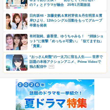
の？』とドラマが融合 25年1月期放送
日向坂46・加藤史帆＆東村芽依＆丹生明里＆濱
岸ひより、12thシングル活動をもってグループ
卒業を発表
有村架純、森香澄、ゆうちゃみも！ “姉妹ショ
ット”に衝撃「めっちゃ可愛い」「似てますね」
「貴重」
“おっさん剣聖”の一太刀に宿る人生―― 世界で
話題の本格アクションアニメ、Prime Videoで
独占配信中
P R