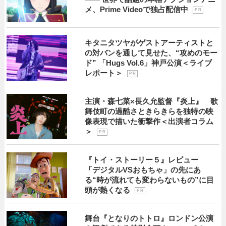
メ、Prime Videoで独占配信中
P R
キタニタツヤがゲストアーティストと
の対バンを通して見せた、“攻めのモー
ド” 「Hugs Vol.6」神戸公演＜ライブ
レポート＞
P R
主演・森七菜×長久允監督『炎上』 歌
舞伎町の過酷さときらきらを独特の映
像表現で描いた衝撃作＜出演者コラム
＞
P R
『トイ・ストーリー５』レビュー
「デジタルVSおもちゃ」の先にあ
る“時が流れても変わらないもの”に目
頭が熱くなる
P R
舞台『となりのトトロ』ロンドン公演