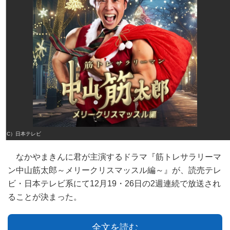
（C）日本テレビ
なかやまきんに君が主演するドラマ『筋トレサラリーマ
ン中山筋太郎～メリークリスマッスル編～』が、読売テレ
ビ・日本テレビ系にて12月19・26日の2週連続で放送され
ることが決まった。
全文を読む