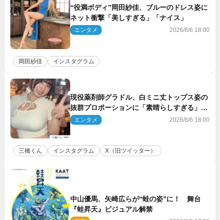
“役満ボディ”岡田紗佳、ブルーのドレス姿に
ネット衝撃「美しすぎる」「ナイス」
エンタメ
2026/8/6 18:00
岡田紗佳
インスタグラム
現役薬剤師グラドル、白ミニ丈トップス姿の
抜群プロポーションに「素晴らしすぎる」
「すっっっご！」とネット絶賛
エンタメ
2026/8/6 18:00
三橋くん
インスタグラム
X（旧ツイッター）
中山優馬、矢崎広らが“蛙の姿”に！ 舞台
『蛙昇天』ビジュアル解禁