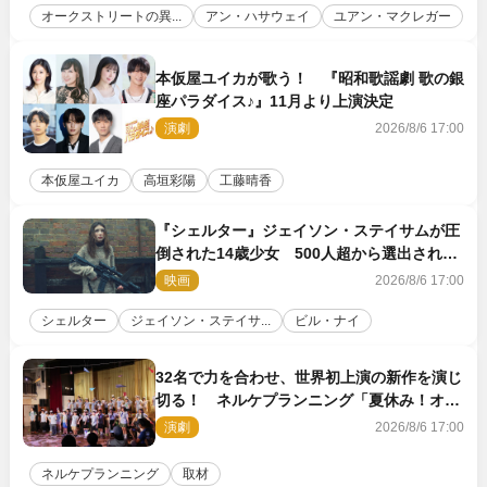
オークストリートの異...
アン・ハサウェイ
ユアン・マクレガー
本仮屋ユイカが歌う！ 『昭和歌謡劇 歌の銀
座パラダイス♪』11月より上演決定
演劇
2026/8/6 17:00
本仮屋ユイカ
高垣彩陽
工藤晴香
『シェルター』ジェイソン・ステイサムが圧
倒された14歳少女 500人超から選出された
新鋭ボディ・レイ・ブレスナックとは
映画
2026/8/6 17:00
シェルター
ジェイソン・ステイサ...
ビル・ナイ
32名で力を合わせ、世界初上演の新作を演じ
切る！ ネルケプランニング「夏休み！オ
ン・ワークショップ2026」レポート【最終
演劇
2026/8/6 17:00
日】
ネルケプランニング
取材