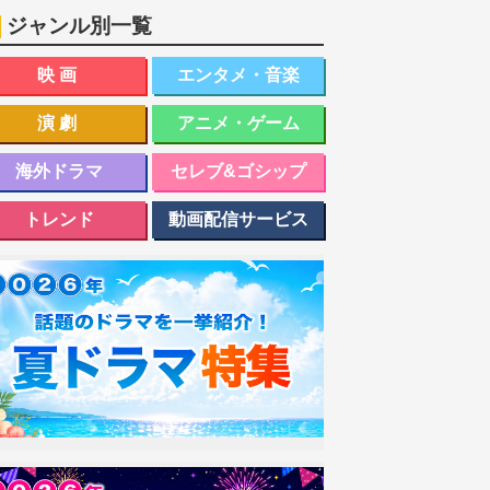
ジャンル別一覧
映画
エンタメ・音楽
演劇
アニメ・ゲーム
海外ドラマ
セレブ&ゴシップ
トレンド
動画配信サービス