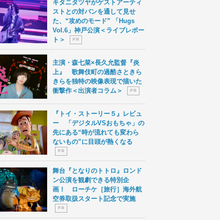
キタニタツヤがゲストアーティ
ストとの対バンを通して見せ
た、“攻めのモード” 「Hugs
Vol.6」神戸公演＜ライブレポー
ト＞
P R
主演・森七菜×長久允監督『炎
上』 歌舞伎町の過酷さときら
きらを独特の映像表現で描いた
衝撃作＜出演者コラム＞
P R
『トイ・ストーリー５』レビュ
ー 「デジタルVSおもちゃ」の
先にある“時が流れても変わら
ないもの”に目頭が熱くなる
P R
舞台『となりのトトロ』ロンド
ン公演を観劇できる特別企
画！ ローチケ［旅行］海外航
空券取扱スタート記念で実施
P R