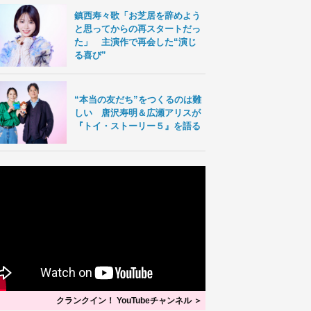
鎮西寿々歌「お芝居を辞めよう
と思ってからの再スタートだっ
た」 主演作で再会した“演じ
る喜び”
“本当の友だち”をつくるのは難
しい 唐沢寿明＆広瀬アリスが
『トイ・ストーリー５』を語る
クランクイン！ YouTubeチャンネル ＞