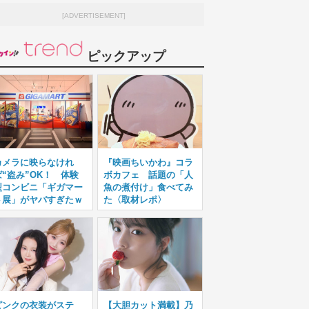
[ADVERTISEMENT]
ピックアップ
カメラに映らなけれ
『映画ちいかわ』コラ
ば“盗み”OK！ 体験
ボカフェ 話題の「人
型コンビニ「ギガマー
魚の煮付け」食べてみ
ト展」がヤバすぎたｗ
た〈取材レポ〉
ピンクの衣装がステ
【大胆カット満載】乃