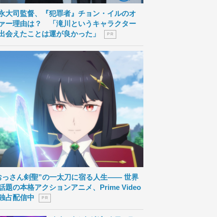
永大司監督、『犯罪者』チョン・イルのオ
ァー理由は？ 「滝川というキャラクター
出会えたことは運が良かった」
P R
おっさん剣聖”の一太刀に宿る人生―― 世界
話題の本格アクションアニメ、Prime Video
独占配信中
P R