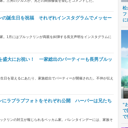
家。三男のクルスが、兄との関係修復を望むとコメントした。
松
フ
ンの誕生日を祝福 それぞれインスタグラムでメッセー
に
家。1月にはブルックリンが両親を糾弾する長文声明をインスタグラムに
スを盛大にお祝い！ 一家総出のパーティーも長男ブルッ
誕生日を迎えるにあたり、家族総出でパーティーが開催された。不仲が伝え
ンにラブラブフォトをそれぞれ公開 ハーパーは兄たち
“
で
で
ックリンの対立が報じられるベッカム家。バレンタインデーには、家族そ