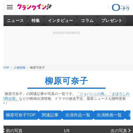
ニュース
特集
インタビュー
コラム
プレゼント
[ADVERTISEMENT]
TOP
人物情報
柳原可奈子
柳原可奈子
「柳原可奈子」の関連記事や写真の一覧です。
「ジョバンニの島」
「まぼろしの
邪馬台国」
などの映画出演情報、ドラマの放送予定、最新ニュースも随時更新
中！
柳原可奈子TOP
関連記事
出演作品一覧
出演映画一覧
画
前の写真
1/9
次の写真