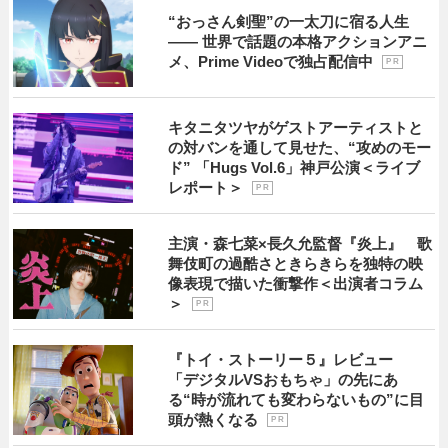
“おっさん剣聖”の一太刀に宿る人生
―― 世界で話題の本格アクションアニ
メ、Prime Videoで独占配信中
P R
キタニタツヤがゲストアーティストと
の対バンを通して見せた、“攻めのモー
ド” 「Hugs Vol.6」神戸公演＜ライブ
レポート＞
P R
主演・森七菜×長久允監督『炎上』 歌
舞伎町の過酷さときらきらを独特の映
像表現で描いた衝撃作＜出演者コラム
＞
P R
『トイ・ストーリー５』レビュー
「デジタルVSおもちゃ」の先にあ
る“時が流れても変わらないもの”に目
頭が熱くなる
P R