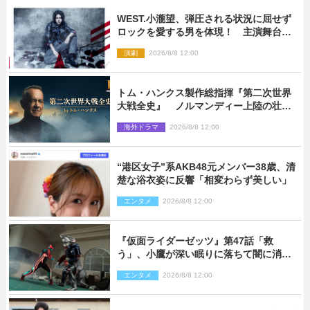
WEST.小瀧望、弾圧される状況に屈せず
ロックを愛する男を体現！ 主演舞台
『ロックンロール』ビジュアル解禁
演劇
2026/8/8 12:00
トム・ハンクス製作総指揮『第二次世界
大戦全史』 ノルマンディー上陸の壮絶
な戦場を収めた特別映像解禁
海外ドラマ
2026/8/8 12:00
“港区女子”系AKB48元メンバー38歳、清
楚な浴衣姿に反響「相変わらず美しい」
エンタメ
2026/8/8 12:00
『仮面ライダーゼッツ』第47話「救
う」、小鷹が深い眠りに落ちて闇に消え
る…？
エンタメ
2026/8/8 12:00