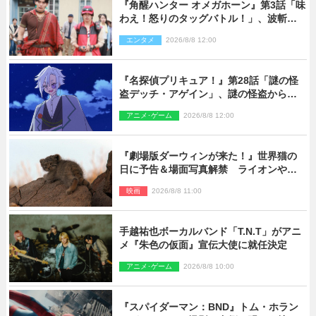
『角醒ハンター オメガホーン』第3話「味
わえ！怒りのタッグバトル！」、波斬の
ギリコがハンターバトルを挑んできた！
エンタメ
2026/8/8 12:00
『名探偵プリキュア！』第28話「謎の怪
盗デッチ・アゲイン」、謎の怪盗から不
思議な予告状が届く
アニメ･ゲーム
2026/8/8 12:00
『劇場版ダーウィンが来た！』世界猫の
日に予告＆場面写真解禁 ライオンやマ
ヌルネコの赤ちゃんが大集合
映画
2026/8/8 11:00
手越祐也ボーカルバンド「T.N.T」がアニ
メ『朱色の仮面』宣伝大使に就任決定
アニメ･ゲーム
2026/8/8 10:00
『スパイダーマン：BND』トム・ホラン