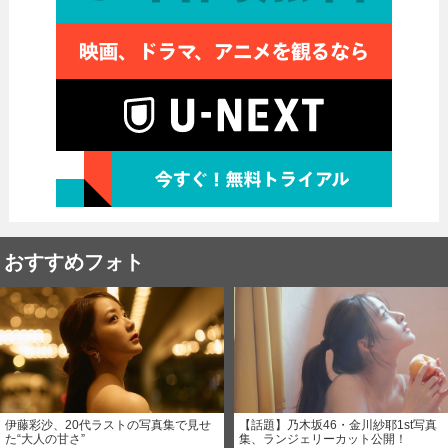
おすすめフォト
伊藤彩沙、20代ラストの写真集で見せ
【話題】乃木坂46・金川紗耶1st写真
た“大人の甘さ”
集、ランジェリーカット公開！