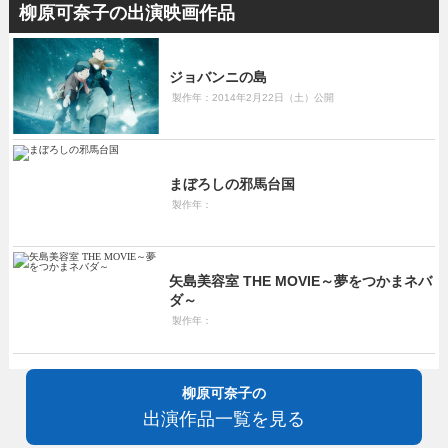
柳原可奈子の出演映画作品
ジョバンニの島
製作年：2014年2月22日（土）公開
まぼろしの邪馬台国
製作年：
矢島美容室 THE MOVIE～夢をつかまネバ
ダ～
製作年：
柳原可奈子の
出演作品一覧を見る