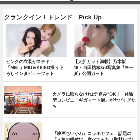
クランクイン！トレンド Pick Up
ピンクの衣装がステキ！
【大胆カット満載】乃木坂
「ME:I」MIU＆KEIKO撮り下
46・与田祐希3rd写真集『ヨー
ろしインタビューフォト
ダ』公開カット
カメラに映らなければ“盗み”OK！ 体験
型コンビニ「ギガマート展」がヤバすぎた
ｗ
『映画ちいかわ』コラボカフェ 話題の
「人魚の煮付け」食べてみた〈取材レポ〉