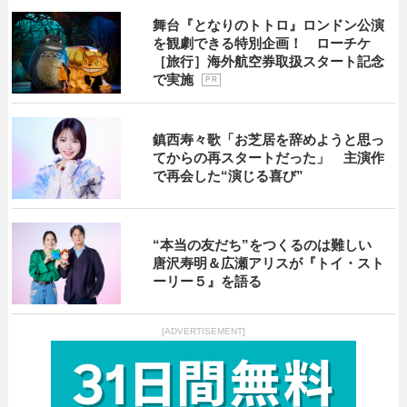
舞台『となりのトトロ』ロンドン公演
を観劇できる特別企画！ ローチケ
［旅行］海外航空券取扱スタート記念
で実施
P R
鎮西寿々歌「お芝居を辞めようと思っ
てからの再スタートだった」 主演作
で再会した“演じる喜び”
“本当の友だち”をつくるのは難しい
唐沢寿明＆広瀬アリスが『トイ・スト
ーリー５』を語る
[ADVERTISEMENT]