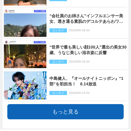
レあり）
“会社員のお姉さん”インフルエンサー美
女、透き通る素肌のデコルテあらわワン
ピ姿に反響
エンタメ
2026/8/8 06:00
“世界で最も美しい顔100人”選出の美女30
歳、うなじ美しい浴衣姿に反響
エンタメ
2026/8/8 06:00
中島健人、『オールナイトニッポン』“1
部”を初担当！ 8.14放送
エンタメ
2026/8/8 03:00
もっと見る