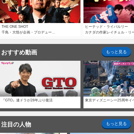
THE ONE SHOT
ヒーテッド・ライバルリー
千鳥・大悟が企画・プロデュー…
カナダの作家レイチェル・リ
おすすめ動画
もっと見る
『GTO』連ドラが28年ぶり復活
東京ディズニーシー25周年イ
注目の人物
もっと見る