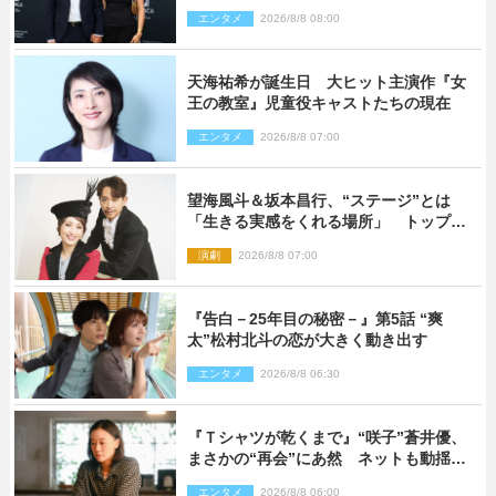
来場
エンタメ
2026/8/8 08:00
天海祐希が誕生日 大ヒット主演作『女
王の教室』児童役キャストたちの現在
エンタメ
2026/8/8 07:00
望海風斗＆坂本昌行、“ステージ”とは
「生きる実感をくれる場所」 トップを
走り続ける原動力を語る
演劇
2026/8/8 07:00
『告白－25年目の秘密－』第5話 “爽
太”松村北斗の恋が大きく動き出す
エンタメ
2026/8/8 06:30
『Ｔシャツが乾くまで』“咲子”蒼井優、
まさかの“再会”にあ然 ネットも動揺
「びっくりした!!」「今さら?!」（ネタバ
エンタメ
2026/8/8 06:00