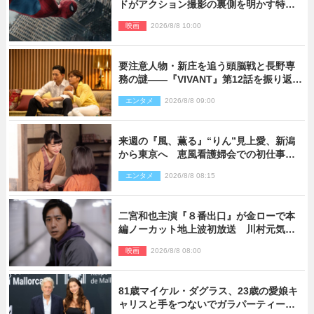
ドがアクション撮影の裏側を明かす特別
映像解禁
映画
2026/8/8 10:00
要注意人物・新庄を追う頭脳戦と長野専
務の謎――『VIVANT』第12話を振り返
る！
エンタメ
2026/8/8 09:00
来週の『風、薫る』“りん”見上愛、新潟
から東京へ 恵風看護婦会での初仕事に
向かう
エンタメ
2026/8/8 08:15
二宮和也主演『８番出口』が金ローで本
編ノーカット地上波初放送 川村元気監
督＆二宮コメント到着
映画
2026/8/8 08:00
81歳マイケル・ダグラス、23歳の愛娘キ
ャリスと手をつないでガラパーティーに