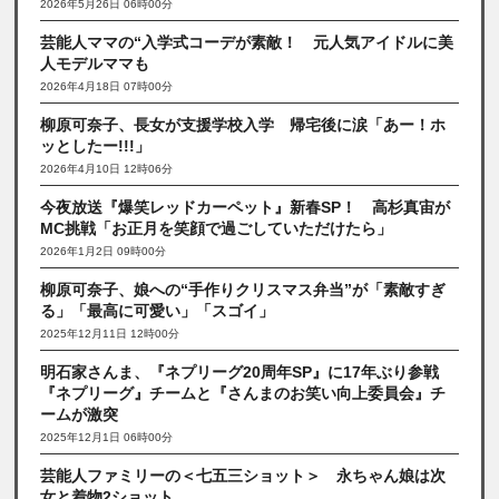
2026年5月26日 06時00分
芸能人ママの“入学式コーデが素敵！ 元人気アイドルに美
人モデルママも
2026年4月18日 07時00分
柳原可奈子、長女が支援学校入学 帰宅後に涙「あー！ホ
ッとしたー!!!」
2026年4月10日 12時06分
今夜放送『爆笑レッドカーペット』新春SP！ 高杉真宙が
MC挑戦「お正月を笑顔で過ごしていただけたら」
2026年1月2日 09時00分
柳原可奈子、娘への“手作りクリスマス弁当”が「素敵すぎ
る」「最高に可愛い」「スゴイ」
2025年12月11日 12時00分
明石家さんま、『ネプリーグ20周年SP』に17年ぶり参戦
『ネプリーグ』チームと『さんまのお笑い向上委員会』チ
ームが激突
2025年12月1日 06時00分
芸能人ファミリーの＜七五三ショット＞ 永ちゃん娘は次
女と着物2ショット