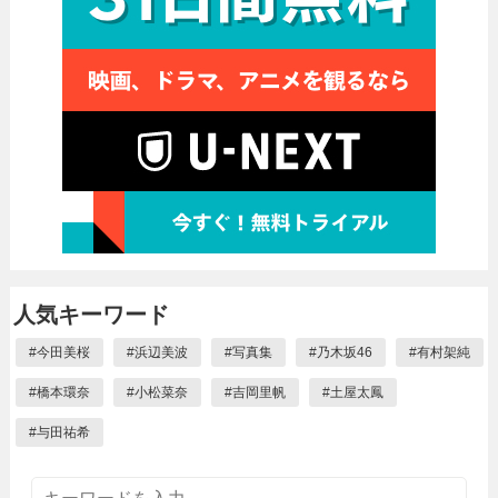
人気キーワード
#
今田美桜
#
浜辺美波
#
写真集
#
乃木坂46
#
有村架純
#
橋本環奈
#
小松菜奈
#
吉岡里帆
#
土屋太鳳
#
与田祐希