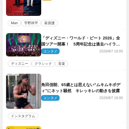
Man
宇野祥平
萩原護
「ディズニー・ワールド・ビート 2026」全
国ツアー開幕！ 5周年記念は過去ハイライ
ト＆クルーズ旅を大満喫！【潜入レポート】
エンタメ
2026/8/7 18:00
ディズニー
クラシック
音楽
角田信朗、65歳とは思えない“ムキムキボデ
ィ”にネット騒然 キレッキレの動きを披露
エンタメ
2026/8/7 18:00
インスタグラム