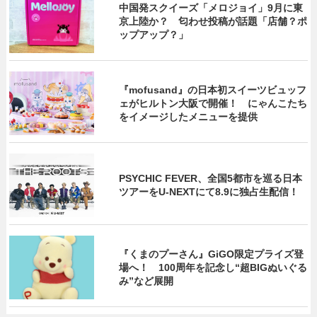
中国発スクイーズ「メロジョイ」9月に東
京上陸か？ 匂わせ投稿が話題「店舗？ポ
ップアップ？」
『mofusand』の日本初スイーツビュッフ
ェがヒルトン大阪で開催！ にゃんこたち
をイメージしたメニューを提供
PSYCHIC FEVER、全国5都市を巡る日本
ツアーをU‐NEXTにて8.9に独占生配信！
『くまのプーさん』GiGO限定プライズ登
場へ！ 100周年を記念し“超BIGぬいぐる
み”など展開