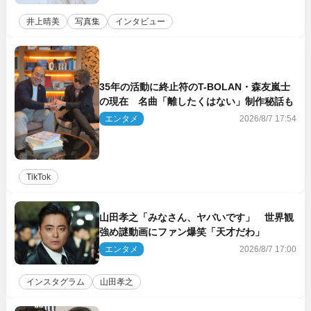
井上晴美
写真集
インタビュー
35年の活動に終止符のT-BOLAN・森友嵐士
の現在 名曲「離したくはない」制作秘話も
エンタメ
2026/8/7 17:54
TikTok
山田孝之「みなさん、ヤバいです」 世界観
強め謎動画にファン爆笑「天才だわ」
エンタメ
2026/8/7 17:00
インスタグラム
山田孝之