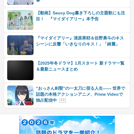
【動画】Saucy Dog書き下ろしの主題歌にも注
目！ 『マイダイアリー』本予告
『マイダイアリー』清原果耶＆佐野勇斗のキス
シーンに反響「いきなりのキス！」「綺麗」
【2025年冬ドラマ】1月スタート 新ドラマ一覧
＆最新ニュースまとめ
“おっさん剣聖”の一太刀に宿る人生―― 世界で
話題の本格アクションアニメ、Prime Videoで
独占配信中
P R