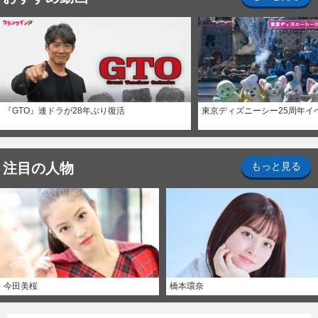
『GTO』連ドラが28年ぶり復活
東京ディズニーシー25周年イ
注目の人物
もっと見る
今田美桜
橋本環奈