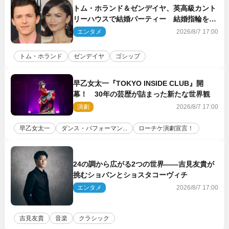
トム・ホランド＆ゼンデイヤ、英高級カント
リーハウスで結婚パーティー 結婚指輪を身
に着けたトムも初キャッチ
エンタメ
2026/8/7 17:00
トム・ホランド
ゼンデイヤ
ゴシップ
早乙女太一『TOKYO INSIDE CLUB』開
幕！ 30年の芸歴が詰まった新たな世界観
演劇
2026/8/7 17:00
早乙女太一
ダンス・パフォーマン...
ローチケ演劇宣言！
24の調から広がる2つの世界――吉見友貴が
挑むショパンとショスタコーヴィチ
エンタメ
2026/8/7 17:00
吉見友貴
音楽
クラシック