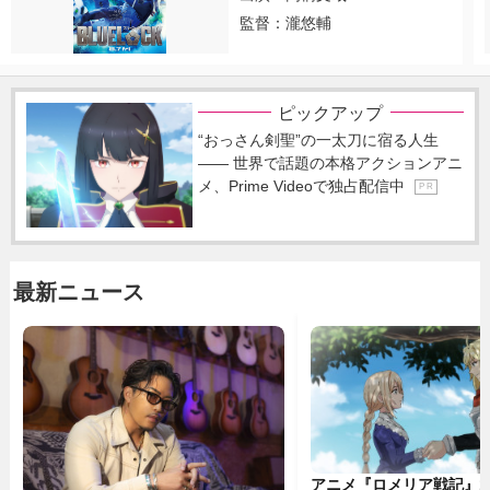
監督：瀧悠輔
ピックアップ
“おっさん剣聖”の一太刀に宿る人生
―― 世界で話題の本格アクションアニ
メ、Prime Videoで独占配信中
P R
最新ニュース
アニメ『ロメリア戦記』1