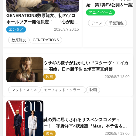
始 第1弾PV公開＆千葉
ャスト4人を発表
アニメ･ゲーム
2
GENERATIONS数原龍友、初のソロ
ホールツアー開催決定！ 「心が動い
アニメ
千葉翔也
た瞬間を、音に乗せてお届けできれ
エンタメ
2026/8/7 20:15
ば」
数原龍友
GENERATIONS
ウサギの様子がおかしい『スターヴ・エイカ
ー 召喚』日本版予告＆場面写真解禁
映画
2026/8/7 18:00
マット・スミス
モーフィッド・クラー...
映画
謎の男に尽くされるサスペンスコメディ
ー！ 宇野祥平×萩原護『Man』本予告＆新
ビジュアル解禁
映画
2026/8/7 18:00