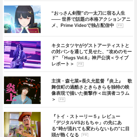
“おっさん剣聖”の一太刀に宿る人生
―― 世界で話題の本格アクションアニ
メ、Prime Videoで独占配信中
P R
キタニタツヤがゲストアーティストと
の対バンを通して見せた、“攻めのモー
ド” 「Hugs Vol.6」神戸公演＜ライブ
レポート＞
P R
主演・森七菜×長久允監督『炎上』 歌
舞伎町の過酷さときらきらを独特の映
像表現で描いた衝撃作＜出演者コラム
＞
P R
『トイ・ストーリー５』レビュー
「デジタルVSおもちゃ」の先にあ
る“時が流れても変わらないもの”に目
頭が熱くなる
P R