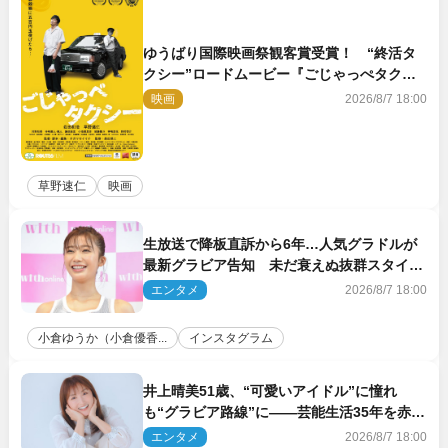
ゆうばり国際映画祭観客賞受賞！ “終活タ
クシー”ロードムービー『ごじゃっぺタクシ
ー』10月公開＆予告解禁
映画
2026/8/7 18:00
草野速仁
映画
生放送で降板直訴から6年…人気グラドルが
最新グラビア告知 未だ衰えぬ抜群スタイル
に反響
エンタメ
2026/8/7 18:00
小倉ゆうか（小倉優香...
インスタグラム
井上晴美51歳、“可愛いアイドル”に憧れ
も“グラビア路線”に――芸能生活35年を赤
裸々に語る 27年ぶりに写真集発売
エンタメ
2026/8/7 18:00