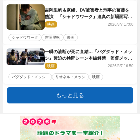
吉岡里帆＆奈緒、DV被害者と刑事の葛藤を
熱演 『シャドウワーク』迫真の新場面写真
公開
映画
2026/8/7 17:00
シャドウワーク
吉岡里帆
映画
一瞬の油断が死に直結…『バグダッド・メッ
シ』緊迫の検問シーン本編解禁 監督メッセ
ージも到着
映画
2026/8/7 16:50
バグダッド・メッシ...
リオネル・メッシ
映画
もっと見る