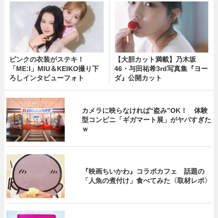
ピンクの衣装がステキ！
【大胆カット満載】乃木坂
「ME:I」MIU＆KEIKO撮り下
46・与田祐希3rd写真集『ヨー
ろしインタビューフォト
ダ』公開カット
カメラに映らなければ“盗み”OK！ 体験
型コンビニ「ギガマート展」がヤバすぎた
ｗ
『映画ちいかわ』コラボカフェ 話題の
「人魚の煮付け」食べてみた〈取材レポ〉