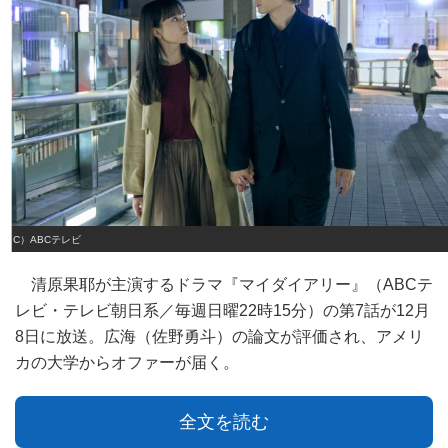
（C）ABCテレビ
清原果耶が主演するドラマ『マイダイアリー』（ABCテ
レビ・テレビ朝日系／毎週日曜22時15分）の第7話が12月
8日に放送。広海（佐野勇斗）の論文が評価され、アメリ
カの大学からオファーが届く。
全文を読む