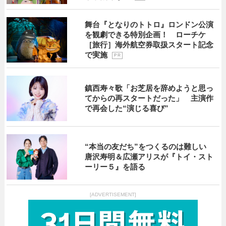
舞台『となりのトトロ』ロンドン公演
を観劇できる特別企画！ ローチケ
［旅行］海外航空券取扱スタート記念
で実施
P R
鎮西寿々歌「お芝居を辞めようと思っ
てからの再スタートだった」 主演作
で再会した“演じる喜び”
“本当の友だち”をつくるのは難しい
唐沢寿明＆広瀬アリスが『トイ・スト
ーリー５』を語る
[ADVERTISEMENT]