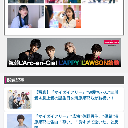
関連記事
【写真】『マイダイアリー』“W愛ちゃん”吉川
愛＆見上愛の誕生日を清原果耶らがお祝い！
『マイダイアリー』“広海”佐野勇斗、“優希”清
原果耶に告白「尊い」「良すぎて泣いた」と反
響