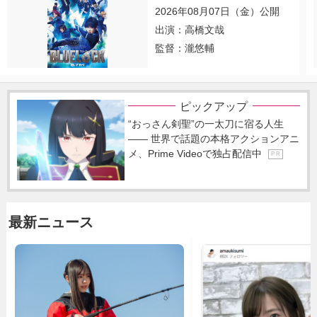
2026年08月07日（金）公開
出演：高橋文哉
監督：瀧悠輔
ピックアップ
“おっさん剣聖”の一太刀に宿る人生
―― 世界で話題の本格アクションアニ
メ、Prime Videoで独占配信中
P R
最新ニュース