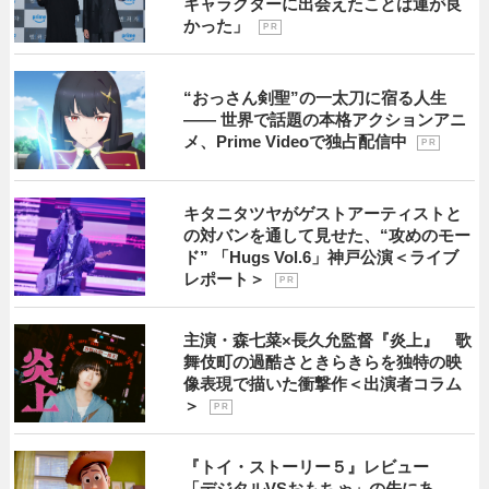
キャラクターに出会えたことは運が良
かった」
P R
“おっさん剣聖”の一太刀に宿る人生
―― 世界で話題の本格アクションアニ
メ、Prime Videoで独占配信中
P R
キタニタツヤがゲストアーティストと
の対バンを通して見せた、“攻めのモー
ド” 「Hugs Vol.6」神戸公演＜ライブ
レポート＞
P R
主演・森七菜×長久允監督『炎上』 歌
舞伎町の過酷さときらきらを独特の映
像表現で描いた衝撃作＜出演者コラム
＞
P R
『トイ・ストーリー５』レビュー
「デジタルVSおもちゃ」の先にあ