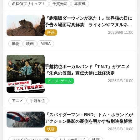
名探偵プリキュア！
千賀光莉
本渡楓
『劇場版ダーウィンが来た！』世界猫の日に
予告＆場面写真解禁 ライオンやマヌルネコ
の赤ちゃんが大集合
映画
2026/8/8 11:00
動物
映画
MISIA
手越祐也ボーカルバンド「T.N.T」がアニメ
『朱色の仮面』宣伝大使に就任決定
アニメ･ゲーム
2026/8/8 10:00
アニメ
手越祐也
『スパイダーマン：BND』トム・ホランドが
アクション撮影の裏側を明かす特別映像解禁
映画
2026/8/8 10:00