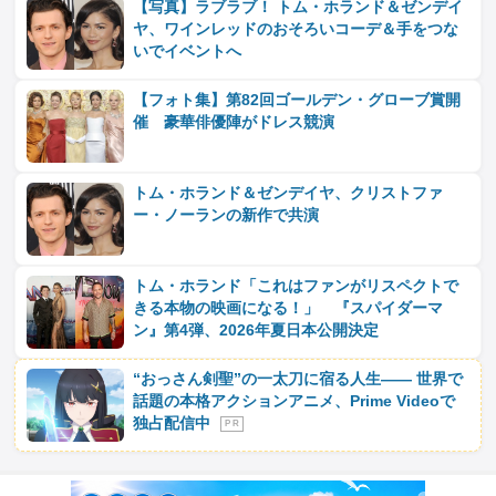
【写真】ラブラブ！ トム・ホランド＆ゼンデイ
ヤ、ワインレッドのおそろいコーデ＆手をつな
いでイベントへ
【フォト集】第82回ゴールデン・グローブ賞開
催 豪華俳優陣がドレス競演
トム・ホランド＆ゼンデイヤ、クリストファ
ー・ノーランの新作で共演
トム・ホランド「これはファンがリスペクトで
きる本物の映画になる！」 『スパイダーマ
ン』第4弾、2026年夏日本公開決定
“おっさん剣聖”の一太刀に宿る人生―― 世界で
話題の本格アクションアニメ、Prime Videoで
独占配信中
P R