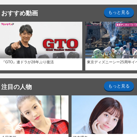
おすすめ動画
もっと見る
『GTO』連ドラが28年ぶり復活
東京ディズニーシー25周年イ
注目の人物
もっと見る