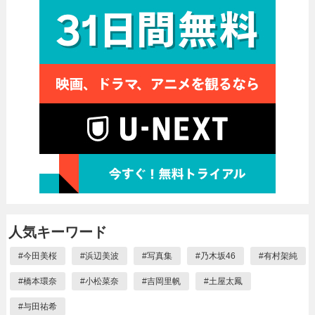
人気キーワード
#
今田美桜
#
浜辺美波
#
写真集
#
乃木坂46
#
有村架純
#
橋本環奈
#
小松菜奈
#
吉岡里帆
#
土屋太鳳
#
与田祐希