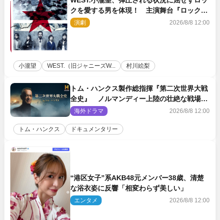
クを愛する男を体現！ 主演舞台『ロックン
ロール』ビジュアル解禁
演劇
2026/8/8 12:00
小瀧望
WEST.（旧ジャニーズW...
村川絵梨
トム・ハンクス製作総指揮『第二次世界大戦
全史』 ノルマンディー上陸の壮絶な戦場を
収めた特別映像解禁
海外ドラマ
2026/8/8 12:00
トム・ハンクス
ドキュメンタリー
“港区女子”系AKB48元メンバー38歳、清楚
な浴衣姿に反響「相変わらず美しい」
エンタメ
2026/8/8 12:00