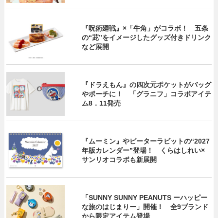
『呪術廻戦』×「牛角」がコラボ！ 五条
の“茈”をイメージしたグッズ付きドリンク
など展開
『ドラえもん』の四次元ポケットがバッグ
やポーチに！ 「グラニフ」コラボアイテ
ム8．11発売
『ムーミン』やピーターラビットの“2027
年版カレンダー”登場！ くらはしれい×
サンリオコラボも新展開
「SUNNY SUNNY PEANUTS ーハッピー
な旅のはじまりー」開催！ 全9ブランド
から限定アイテム登場