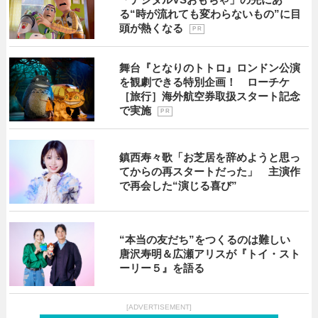
る“時が流れても変わらないもの”に目
頭が熱くなる
P R
舞台『となりのトトロ』ロンドン公演
を観劇できる特別企画！ ローチケ
［旅行］海外航空券取扱スタート記念
で実施
P R
鎮西寿々歌「お芝居を辞めようと思っ
てからの再スタートだった」 主演作
で再会した“演じる喜び”
“本当の友だち”をつくるのは難しい
唐沢寿明＆広瀬アリスが『トイ・スト
ーリー５』を語る
[ADVERTISEMENT]