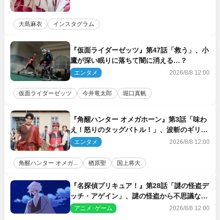
大島麻衣
インスタグラム
『仮面ライダーゼッツ』第47話「救う」、小
鷹が深い眠りに落ちて闇に消える…？
エンタメ
2026/8/8 12:00
仮面ライダーゼッツ
今井竜太郎
堀口真帆
『角醒ハンター オメガホーン』第3話「味わ
え！怒りのタッグバトル！」、波斬のギリコ
がハンターバトルを挑んできた！
エンタメ
2026/8/8 12:00
角醒ハンター オメガ...
楢原聖
国上将大
『名探偵プリキュア！』第28話「謎の怪盗デ
ッチ・アゲイン」、謎の怪盗から不思議な予
告状が届く
アニメ･ゲーム
2026/8/8 12:00