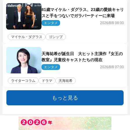
81歳マイケル・ダグラス、23歳の愛娘キャリ
スと手をつないでガラパーティーに来場
エンタメ
2026/8/8 08:00
マイケル・ダグラス
ゴシップ
天海祐希が誕生日 大ヒット主演作『女王の
教室』児童役キャストたちの現在
エンタメ
2026/8/8 07:00
ライターコラム
ドラマ
天海祐希
もっと見る