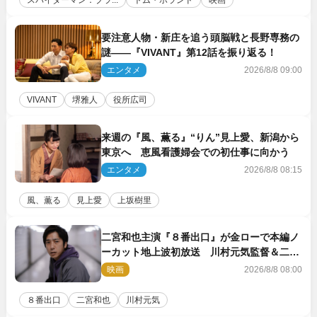
スパイダーマン：ブラ...
トム・ホランド
映画
要注意人物・新庄を追う頭脳戦と長野専務の
謎――『VIVANT』第12話を振り返る！
エンタメ
2026/8/8 09:00
VIVANT
堺雅人
役所広司
来週の『風、薫る』“りん”見上愛、新潟から
東京へ 恵風看護婦会での初仕事に向かう
エンタメ
2026/8/8 08:15
風、薫る
見上愛
上坂樹里
二宮和也主演『８番出口』が金ローで本編ノ
ーカット地上波初放送 川村元気監督＆二宮
コメント到着
映画
2026/8/8 08:00
８番出口
二宮和也
川村元気