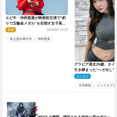
エビ中・仲村悠菜が映画初主演で“釣
りで五輪金メダル”を目指す女子高生
に！ 映画『つりこまち』今秋公開
映画
2026/8/8 19:30
私立恵比寿中学
仲村悠菜
グラビア美女29歳、タイ
引き締まった“へそ出し”
「可愛い過ぎる」
エンタメ
2
天羽希純
インスタグラ
WEST.小瀧望、弾圧される状況に屈せずロッ