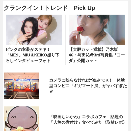
クランクイン！トレンド Pick Up
ピンクの衣装がステキ！
【大胆カット満載】乃木坂
「ME:I」MIU＆KEIKO撮り下
46・与田祐希3rd写真集『ヨー
ろしインタビューフォト
ダ』公開カット
カメラに映らなければ“盗み”OK！ 体験
型コンビニ「ギガマート展」がヤバすぎた
ｗ
『映画ちいかわ』コラボカフェ 話題の
「人魚の煮付け」食べてみた〈取材レポ〉