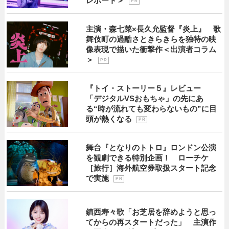
レポート＞
P R
主演・森七菜×長久允監督『炎上』 歌
舞伎町の過酷さときらきらを独特の映
像表現で描いた衝撃作＜出演者コラム
＞
P R
『トイ・ストーリー５』レビュー
「デジタルVSおもちゃ」の先にあ
る“時が流れても変わらないもの”に目
頭が熱くなる
P R
舞台『となりのトトロ』ロンドン公演
を観劇できる特別企画！ ローチケ
［旅行］海外航空券取扱スタート記念
で実施
P R
鎮西寿々歌「お芝居を辞めようと思っ
てからの再スタートだった」 主演作