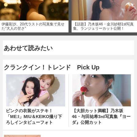
伊藤彩沙、20代ラストの写真集で見せ
【話題】乃木坂46・金川紗耶1st写真
た“大人の甘さ”
集、ランジェリーカット公開！
あわせて読みたい
クランクイン！トレンド Pick Up
ピンクの衣装がステキ！
【大胆カット満載】乃木坂
「ME:I」MIU＆KEIKO撮り下
46・与田祐希3rd写真集『ヨー
ろしインタビューフォト
ダ』公開カット