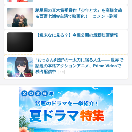
馳星周の直木賞受賞作『少年と犬』を高橋文哉
＆西野七瀬W主演で映画化！ コメント到着
【週末なに見る？】今週公開の最新映画情報
“おっさん剣聖”の一太刀に宿る人生―― 世界で
話題の本格アクションアニメ、Prime Videoで
独占配信中
P R