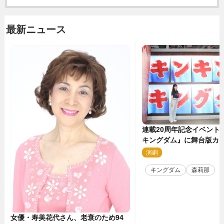
最新ニュース
連載20周年記念イベント
キングダム』に舞台版カ
那が潜入！【密着レポー
演劇
2
キングダム
森莉那
女優・寿美花代さん、老衰のため94