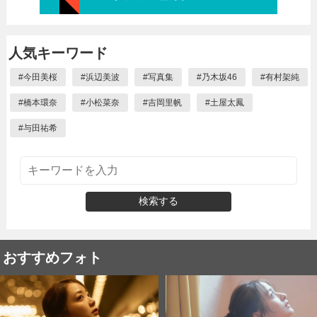
人気キーワード
#
今田美桜
#
浜辺美波
#
写真集
#
乃木坂46
#
有村架純
#
橋本環奈
#
小松菜奈
#
吉岡里帆
#
土屋太鳳
#
与田祐希
検索する
おすすめフォト