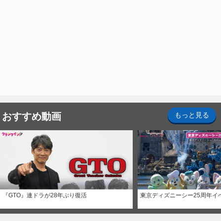
おすすめ動画
もっと見る
『GTO』連ドラが28年ぶり復活
東京ディズニーシー25周年イ