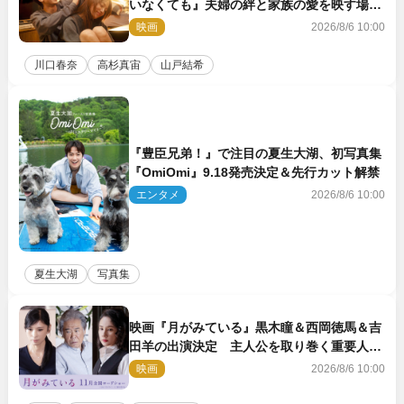
いなくても』夫婦の絆と家族の愛を映す場面
写真公開
映画
2026/8/6 10:00
川口春奈
高杉真宙
山戸結希
『豊臣兄弟！』で注目の夏生大湖、初写真集
『OmiOmi』9.18発売決定＆先行カット解禁
エンタメ
2026/8/6 10:00
夏生大湖
写真集
映画『月がみている』黒木瞳＆西岡徳馬＆吉
田羊の出演決定 主人公を取り巻く重要人物
を演じる
映画
2026/8/6 10:00