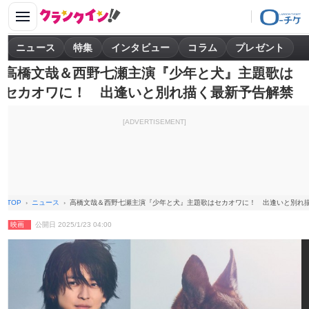
ニュース
特集
インタビュー
コラム
プレゼント
高橋文哉＆西野七瀬主演『少年と犬』主題歌は
セカオワに！ 出逢いと別れ描く最新予告解禁
[ADVERTISEMENT]
TOP
ニュース
高橋文哉＆西野七瀬主演『少年と犬』主題歌はセカオワに！ 出逢いと別れ
映画
公開日 2025/1/23 04:00