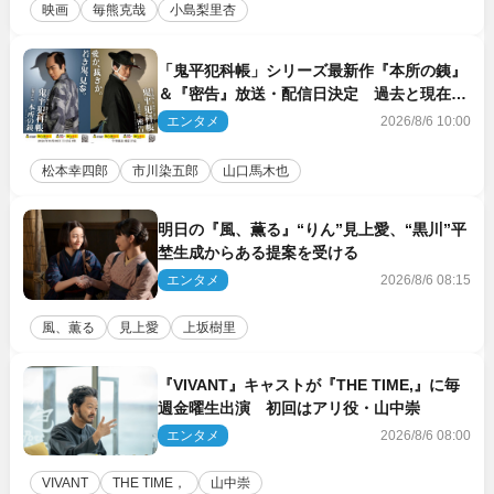
映画
毎熊克哉
小島梨里杏
「鬼平犯科帳」シリーズ最新作『本所の銕』
＆『密告』放送・配信日決定 過去と現在が
繋がるビジュアルも解禁
エンタメ
2026/8/6 10:00
松本幸四郎
市川染五郎
山口馬木也
明日の『風、薫る』“りん”見上愛、“黒川”平
埜生成からある提案を受ける
エンタメ
2026/8/6 08:15
風、薫る
見上愛
上坂樹里
『VIVANT』キャストが『THE TIME,』に毎
週金曜生出演 初回はアリ役・山中崇
エンタメ
2026/8/6 08:00
VIVANT
THE TIME，
山中崇