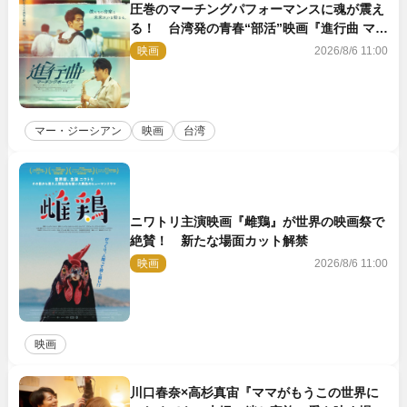
圧巻のマーチングパフォーマンスに魂が震え
る！ 台湾発の青春“部活”映画『進行曲 マー
チングボーイズ』予告解禁
映画
2026/8/6 11:00
マー・ジーシアン
映画
台湾
ニワトリ主演映画『雌鶏』が世界の映画祭で
絶賛！ 新たな場面カット解禁
映画
2026/8/6 11:00
映画
川口春奈×高杉真宙『ママがもうこの世界に