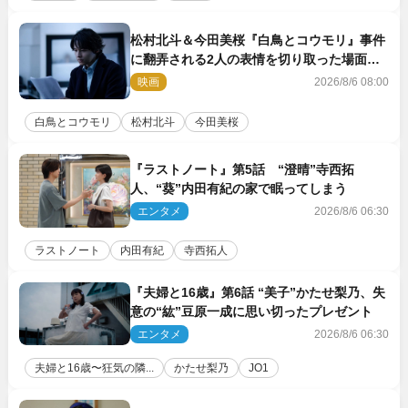
松村北斗＆今田美桜『白鳥とコウモリ』事件
に翻弄される2人の表情を切り取った場面写
真解禁
映画
2026/8/6 08:00
白鳥とコウモリ
松村北斗
今田美桜
『ラストノート』第5話 “澄晴”寺西拓
人、“葵”内田有紀の家で眠ってしまう
エンタメ
2026/8/6 06:30
ラストノート
内田有紀
寺西拓人
『夫婦と16歳』第6話 “美子”かたせ梨乃、失
意の“紘”豆原一成に思い切ったプレゼント
エンタメ
2026/8/6 06:30
夫婦と16歳〜狂気の隣...
かたせ梨乃
JO1