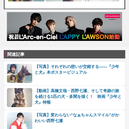
関連記事
【写真】それぞれの想いが交錯する――『少年
と犬』本ポスタービジュアル
【動画】高橋文哉・西野七瀬、そして奇跡の旅
を続ける1匹の犬・多聞を描く！ 映画『少年と
犬』特報
【写真】変わらない“なぁちゃんスマイル”がか
わいい西野七瀬