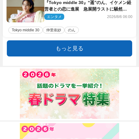
『Tokyo middle 30』“遥”のん、イケメン経
営者との恋に進展 急展開ラストに騒然
「え…いきなり」「嫌な予感」
エンタメ
2026/8/6 06:00
Tokyo middle 30
仲里依紗
のん
もっと見る