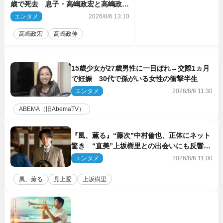
歳で死去 息子・高嶋政宏と高嶋政伸
がコメント「いつもユーモアを忘れな
エンタメ
2026/8/6 13:10
い明るく優しい母でした」
高嶋政宏
高嶋政伸
15歳少女が27歳男性に一目ぼれ→交際1ヵ月
で妊娠 30代で孫がいる女性の衝撃半生
エンタメ
2026/8/6 11:30
ABEMA（旧AbemaTV）
『風、薫る』“藤次”中村倫也、正体にネット
驚き “直美”上坂樹里との出会いにも反響
「力になってくれそう」「仲良くしなよ！」
エンタメ
2026/8/6 11:00
風、薫る
見上愛
上坂樹里