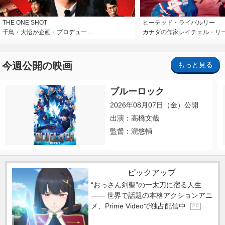
THE ONE SHOT
ヒーテッド・ライバルリー
千鳥・大悟が企画・プロデュー…
カナダの作家レイチェル・リ
今週公開の映画
もっと見る
ブルーロック
2026年08月07日（金）公開
出演：高橋文哉
監督：瀧悠輔
ピックアップ
“おっさん剣聖”の一太刀に宿る人生
―― 世界で話題の本格アクションアニ
メ、Prime Videoで独占配信中
P R