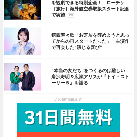
を観劇できる特別企画！ ローチケ
［旅行］海外航空券取扱スタート記念
で実施
P R
鎮西寿々歌「お芝居を辞めようと思っ
てからの再スタートだった」 主演作
で再会した“演じる喜び”
“本当の友だち”をつくるのは難しい
唐沢寿明＆広瀬アリスが『トイ・スト
ーリー５』を語る
[ADVERTISEMENT]