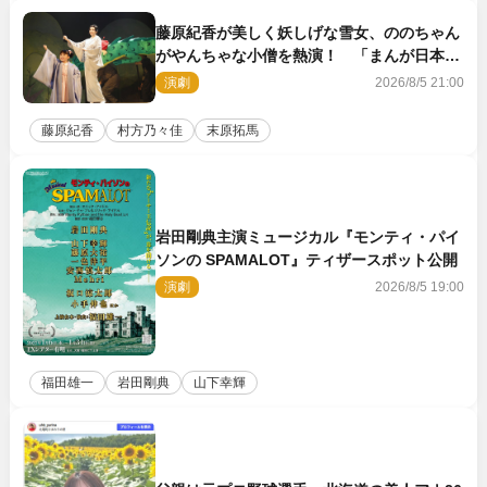
藤原紀香が美しく妖しげな雪女、ののちゃん
がやんちゃな小僧を熱演！ 「まんが日本昔
ばなし」劇場開幕
演劇
2026/8/5 21:00
藤原紀香
村方乃々佳
末原拓馬
岩田剛典主演ミュージカル『モンティ・パイ
ソンの SPAMALOT』ティザースポット公開
演劇
2026/8/5 19:00
福田雄一
岩田剛典
山下幸輝