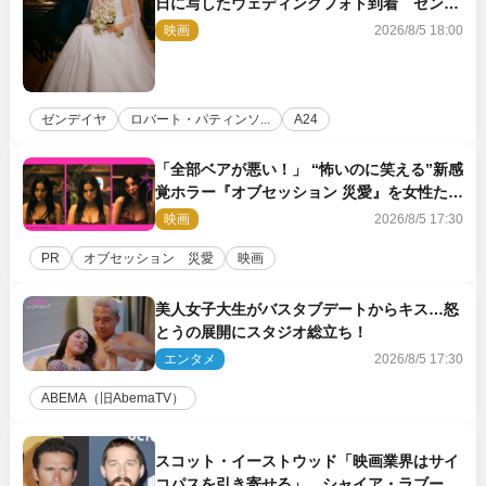
日に写したウェディングフォト到着 ゼンデ
イヤ×ロバート・パティンソンのインタビュ
映画
2026/8/5 18:00
ー映像も
ゼンデイヤ
ロバート・パティンソ...
A24
「全部ベアが悪い！」 “怖いのに笑える”新感
覚ホラー『オブセッション 災愛』を女性たち
が本音で語る＜座談会＞
映画
2026/8/5 17:30
PR
オブセッション 災愛
映画
美人女子大生がバスタブデートからキス…怒
とうの展開にスタジオ総立ち！
エンタメ
2026/8/5 17:30
ABEMA（旧AbemaTV）
スコット・イーストウッド「映画業界はサイ
コパスを引き寄せる」 シャイア・ラブーフ