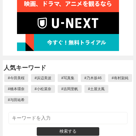
人気キーワード
#
今田美桜
#
浜辺美波
#
写真集
#
乃木坂46
#
有村架純
#
橋本環奈
#
小松菜奈
#
吉岡里帆
#
土屋太鳳
#
与田祐希
検索する