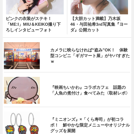
ピンクの衣装がステキ！
【大胆カット満載】乃木坂
「ME:I」MIU＆KEIKO撮り下
46・与田祐希3rd写真集『ヨー
ろしインタビューフォト
ダ』公開カット
カメラに映らなければ“盗み”OK！ 体験
型コンビニ「ギガマート展」がヤバすぎた
ｗ
『映画ちいかわ』コラボカフェ 話題の
「人魚の煮付け」食べてみた〈取材レポ〉
『ミニオンズ』×「くら寿司」が初コラ
ボ！ 鮮やかな限定メニューやオリジナル
グッズを展開