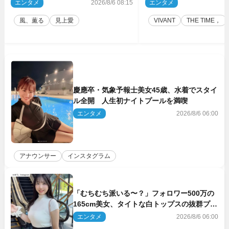
ける
リ役・山中崇
エンタメ
2026/8/6 08:15
エンタメ
2
風、薫る
見上愛
VIVANT
THE TIME，
慶應卒・気象予報士美女45歳、水着でスタイ
ル全開 人生初ナイトプールを満喫
エンタメ
2026/8/6 06:00
アナウンサー
インスタグラム
「むちむち派いる〜？」フォロワー500万の
165cm美女、タイトな白トップスの抜群プロ
ポーションにネット衝撃
エンタメ
2026/8/6 06:00