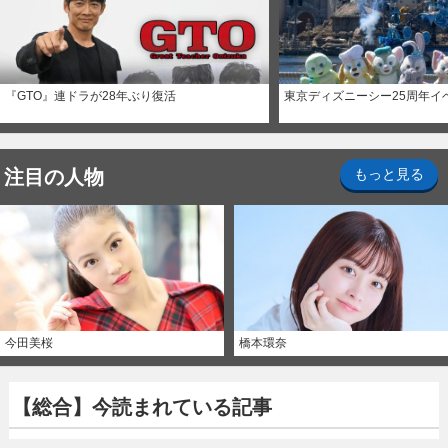
『GTO』連ドラが28年ぶり復活
東京ディズニーシー25周年イ
注目の人物
もっと見る
今田美桜
橋本環奈
【総合】今読まれている記事