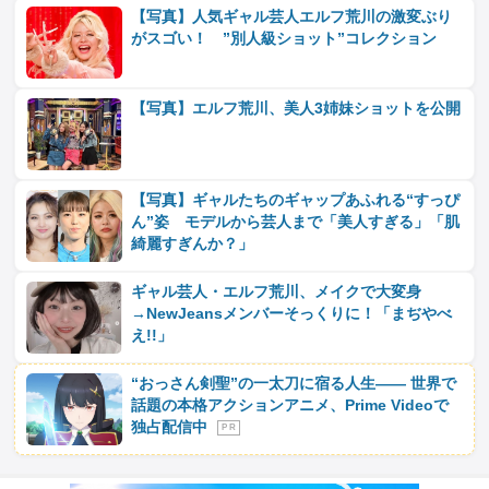
【写真】人気ギャル芸人エルフ荒川の激変ぶり
がスゴい！ ”別人級ショット”コレクション
【写真】エルフ荒川、美人3姉妹ショットを公開
【写真】ギャルたちのギャップあふれる“すっぴ
ん”姿 モデルから芸人まで「美人すぎる」「肌
綺麗すぎんか？」
ギャル芸人・エルフ荒川、メイクで大変身
→NewJeansメンバーそっくりに！「まぢやべ
え!!」
“おっさん剣聖”の一太刀に宿る人生―― 世界で
話題の本格アクションアニメ、Prime Videoで
独占配信中
P R