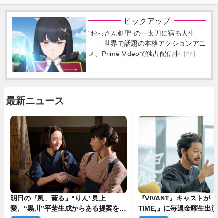
ピックアップ
“おっさん剣聖”の一太刀に宿る人生
―― 世界で話題の本格アクションアニ
メ、Prime Videoで独占配信中
P R
最新ニュース
明日の『風、薫る』“りん”見上
『VIVANT』キャストが『
愛、“黒川”平埜生成からある提案を受
TIME,』に毎週金曜生出