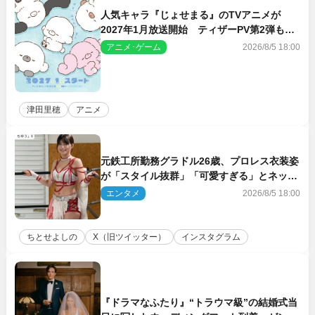
人気キャラ『じょせまる』のTVアニメが
2027年1月放送開始 ティザーPV第2弾も解
禁に
アニメ･ゲーム
2026/8/5 18:00
津田里穂
アニメ
元鉄工所勤務グラドル26歳、プロレス衣装姿
が「スタイル抜群」「可愛すぎる」とネット
衝撃
エンタメ
2026/8/5 18:00
ちとせよしの
X（旧ツイッター）
インスタグラム
『ドラマなふたり』“トラウマ級”の結婚式当