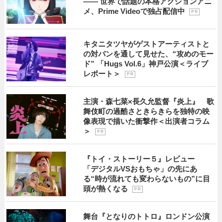
―― 世界で話題の本格アクションアニ
メ、Prime Videoで独占配信中
P R
キタニタツヤがゲストアーティストと
の対バンを通して見せた、“攻めのモー
ド” 「Hugs Vol.6」神戸公演＜ライブ
レポート＞
P R
主演・森七菜×長久允監督『炎上』 歌
舞伎町の過酷さときらきらを独特の映
像表現で描いた衝撃作＜出演者コラム
＞
P R
『トイ・ストーリー５』レビュー
「デジタルVSおもちゃ」の先にあ
る“時が流れても変わらないもの”に目
頭が熱くなる
P R
舞台『となりのトトロ』ロンドン公演