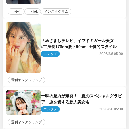
ちゆう
TikTok
インスタグラム
「めざましテレビ」イマドキガール美女
に“身長176cm股下90cm”圧倒的スタイルの
美女も ヤンジャン最新号
エンタメ
2026/8/6 05:00
週刊ヤングジャンプ
十味の魅力が爆発！ 夏のスペシャルグラビ
ア 虫を愛する新人美女も
エンタメ
2026/8/6 05:00
週刊ヤングジャンプ