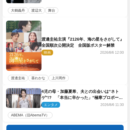
大鶴義丹
渡辺大
舞台
渡邊圭祐主演『2126年、海の星をさがして』
全国順次公開決定 全国版ポスター解禁
映画
2026/8/6 12:00
渡邊圭祐
葵わかな
上川周作
4児の母・加藤夏希、夫との出会いは“ネト
ゲ”!? 「本当に辛かった」“極寒プロポー
ズ”も告白
エンタメ
2026/8/6 11:30
ABEMA（旧AbemaTV）