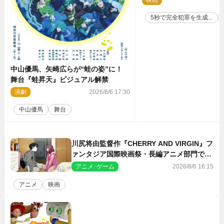
も発表
5秒で完全犯罪を生成...
中山優馬、矢崎広らが“蛙の姿”に！
舞台『蛙昇天』ビジュアル解禁
演劇
2026/8/6 17:30
中山優馬
舞台
川尻将由監督作『CHERRY AND VIRGIN』フ
ァンタジア国際映画祭・長編アニメ部門で観
客賞・金賞受賞！
アニメ･ゲーム
2026/8/6 16:15
アニメ
映画