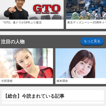
『GTO』連ドラが28年ぶり復活
東京ディズニーシー25周年イ
注目の人物
もっと見る
今田美桜
橋本環奈
【総合】今読まれている記事