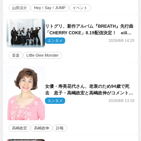
山田涼介
Hey！Say！JUMP
イベント
リトグリ、新作アルバム『BREATH』先行曲
「CHERRY COKE」8.19配信決定！ eill書
き下ろしのラブソング
エンタメ
2026/8/6 14:20
音楽
Little Glee Monster
女優・寿美花代さん、老衰のため94歳で死
去 息子・高嶋政宏と高嶋政伸がコメント
「いつもユーモアを忘れない明るく優しい母
エンタメ
2026/8/6 13:10
でした」
高嶋政宏
高嶋政伸
訃報