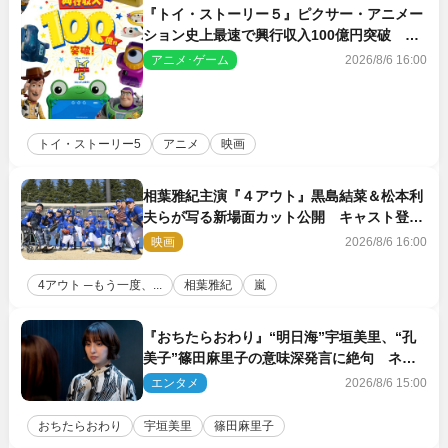
『トイ・ストーリー５』ピクサー・アニメー
ション史上最速で興行収入100億円突破 シ
リーズNo.1興収が目前
アニメ･ゲーム
2026/8/6 16:00
トイ・ストーリー5
アニメ
映画
相葉雅紀主演『４アウト』黒島結菜＆松本利
夫らが写る新場面カット公開 キャスト登壇
イベントも決定
映画
2026/8/6 16:00
4アウト ─もう一度、...
相葉雅紀
嵐
『おちたらおわり』“明日海”宇垣美里、“孔
美子”篠田麻里子の意味深発言に絶句 ネッ
ト驚き「まさか」「意外な展開」
エンタメ
2026/8/6 15:00
おちたらおわり
宇垣美里
篠田麻里子