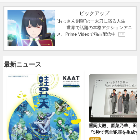
ピックアップ
“おっさん剣聖”の一太刀に宿る人生
―― 世界で話題の本格アクションアニ
メ、Prime Videoで独占配信中
P R
最新ニュース
重岡大毅、原菜乃華、田
『5秒で完全犯罪を生成す
成披露に登壇！ それぞれ
映画
2