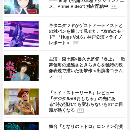
―― 世界で話題の本格アクションアニ
メ、Prime Videoで独占配信中
P R
キタニタツヤがゲストアーティストと
の対バンを通して見せた、“攻めのモー
ド” 「Hugs Vol.6」神戸公演＜ライブ
レポート＞
P R
主演・森七菜×長久允監督『炎上』 歌
舞伎町の過酷さときらきらを独特の映
像表現で描いた衝撃作＜出演者コラム
＞
P R
『トイ・ストーリー５』レビュー
「デジタルVSおもちゃ」の先にあ
る“時が流れても変わらないもの”に目
頭が熱くなる
P R
舞台『となりのトトロ』ロンドン公演