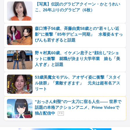
【写真】伝説のグラビアクイーン・かとうれい
こ、26年ぶりのグラビア（6枚）
森口博子56歳、斉藤由貴58歳との“若々しい近
影”に衝撃「85年デビュー同期」 水着姿＆すっ
ぴんも若すぎると話題
野々村真60歳、イケメン息子と“顔出し”2ショ
ットに衝撃 就職が決まり大学卒業 娘も「美
人すぎ」と話題
53歳美魔女モデル、アオザイ姿に衝撃「スタイ
ル抜群」「素敵すぎます」 元夫は超有名アス
リート
“おっさん剣聖”の一太刀に宿る人生―― 世界で
話題の本格アクションアニメ、Prime Videoで
独占配信中
P R