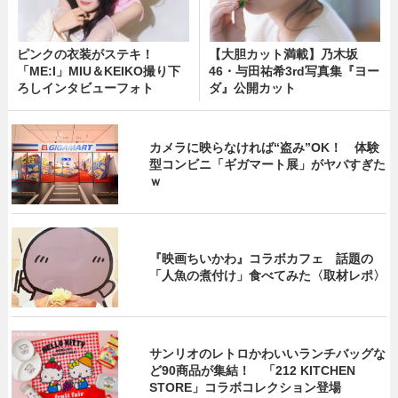
ピンクの衣装がステキ！
【大胆カット満載】乃木坂
「ME:I」MIU＆KEIKO撮り下
46・与田祐希3rd写真集『ヨー
ろしインタビューフォト
ダ』公開カット
カメラに映らなければ“盗み”OK！ 体験
型コンビニ「ギガマート展」がヤバすぎた
ｗ
『映画ちいかわ』コラボカフェ 話題の
「人魚の煮付け」食べてみた〈取材レポ〉
サンリオのレトロかわいいランチバッグな
ど90商品が集結！ 「212 KITCHEN
STORE」コラボコレクション登場