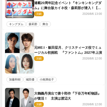
連載20周年記念イベント『キンキンキングダ
ム』に舞台版カイネ役・森莉那が潜入！【密
着レポート】
演劇
2026/8/6 13:00
キングダム
森莉那
舞台
元ME:I・飯田栞月、クリスティーヌ役でミュ
ージカル初挑戦 『ファントム』2027年上演
演劇
2026/8/6 12:00
加藤和樹
城田優
小南満佑子
大鶴義丹演出で唐十郎作『下谷万年町物語』
が復活！ 主演は渡辺大
演劇
2026/8/6 12:00