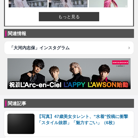
もっと見る
関連情報
「大河内志保」インスタグラム
関連記事
【写真】47歳美女タレント、“水着”投稿に衝撃
「スタイル抜群」「魅力すごい」（6枚）