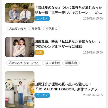
『君は夏のなか』ついに気持ちが通じ合った
渉＆千晴「世界一美しいキスシーン」「めっ
ちゃキュン」反響続々
エンタメ
2026/8/6 15:00
君は夏のなか
奥智哉
杢代和人
堀田真由、映画『私はあなたを知らない、』
で初のシングルマザー役に挑戦
映画
2026/8/6 15:00
私はあなたを知らない...
坂口健太郎
堀田真由
山田涼介が理想の夏へ想いを馳せる！
「JO MALONE LONDON」新作フレグラン
スを体験
エンタメ
2026/8/6 14:55