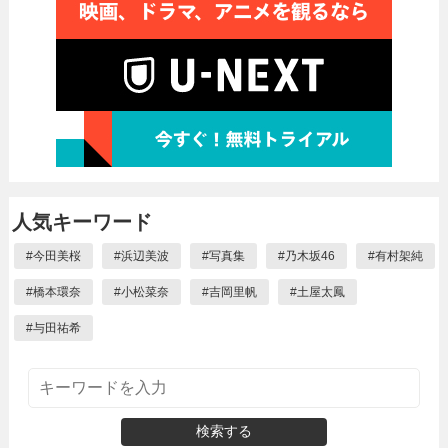
人気キーワード
#
今田美桜
#
浜辺美波
#
写真集
#
乃木坂46
#
有村架純
#
橋本環奈
#
小松菜奈
#
吉岡里帆
#
土屋太鳳
#
与田祐希
検索する