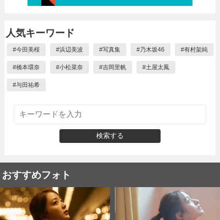
人気キーワード
#
今田美桜
#
浜辺美波
#
写真集
#
乃木坂46
#
有村架純
#
橋本環奈
#
小松菜奈
#
吉岡里帆
#
土屋太鳳
#
与田祐希
検索する
おすすめフォト