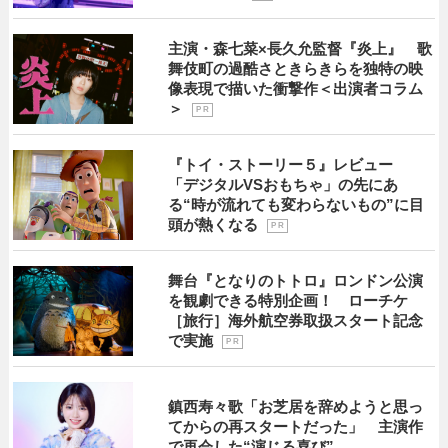
主演・森七菜×長久允監督『炎上』 歌
舞伎町の過酷さときらきらを独特の映
像表現で描いた衝撃作＜出演者コラム
＞
P R
『トイ・ストーリー５』レビュー
「デジタルVSおもちゃ」の先にあ
る“時が流れても変わらないもの”に目
頭が熱くなる
P R
舞台『となりのトトロ』ロンドン公演
を観劇できる特別企画！ ローチケ
［旅行］海外航空券取扱スタート記念
で実施
P R
鎮西寿々歌「お芝居を辞めようと思っ
てからの再スタートだった」 主演作
で再会した“演じる喜び”