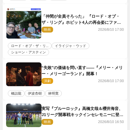
「仲間が全員そろった」 『ロード・オブ・
ザ・リング』ホビット4人の再会姿にファン
感激
映画
2026/8/10 17:00
ロード・オブ・ザ・リ...
イライジャ・ウッド
ショーン・アスティン
“失敗”の価値を問い直す――『メリー・メリ
ー・メリーゴーランド』開幕！
演劇
2026/8/10 17:00
橋詰龍
伊波杏樹
林明寛
実写『ブルーロック』高橋文哉＆櫻井海音、
J1リーグ開幕戦キックインセレモニーに登場
＆喜びの声到着
映画
2026/8/10 16:50