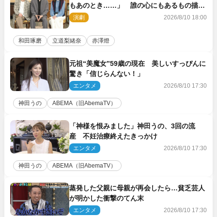
もあのとき……」 誰の心にもあるもの描く
舞台『回転する夜』に込める思い
演劇
2026/8/10 18:00
和田琢磨
立道梨緒奈
赤澤燈
元祖“美魔女”59歳の現在 美しいすっぴんに
驚き「信じらんない！」
エンタメ
2026/8/10 17:30
神田うの
ABEMA（旧AbemaTV）
「神様を恨みました」神田うの、3回の流
産 不妊治療終えたきっかけ
エンタメ
2026/8/10 17:30
神田うの
ABEMA（旧AbemaTV）
蒸発した父親に母親が再会したら…貧乏芸人
が明かした衝撃のてん末
エンタメ
2026/8/10 17:30