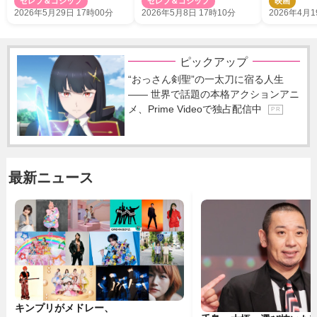
セレブ＆ゴシップ
セレブ＆ゴシップ
映画
の裏側に迫
2026年5月29日 17時00分
2026年5月8日 17時10分
2026年4月1
ピックアップ
“おっさん剣聖”の一太刀に宿る人生
―― 世界で話題の本格アクションアニ
メ、Prime Videoで独占配信中
P R
最新ニュース
キンプリがメドレー、