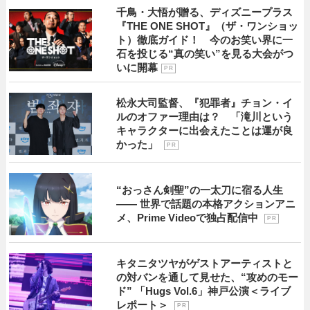
千鳥・大悟が贈る、ディズニープラス
『THE ONE SHOT』（ザ・ワンショッ
ト）徹底ガイド！ 今のお笑い界に一
石を投じる“真の笑い”を見る大会がつ
いに開幕
P R
松永大司監督、『犯罪者』チョン・イ
ルのオファー理由は？ 「滝川という
キャラクターに出会えたことは運が良
かった」
P R
“おっさん剣聖”の一太刀に宿る人生
―― 世界で話題の本格アクションアニ
メ、Prime Videoで独占配信中
P R
キタニタツヤがゲストアーティストと
の対バンを通して見せた、“攻めのモー
ド” 「Hugs Vol.6」神戸公演＜ライブ
レポート＞
P R