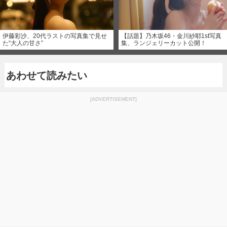
伊藤彩沙、20代ラストの写真集で見せ
【話題】乃木坂46・金川紗耶1st写真
た“大人の甘さ”
集、ランジェリーカット公開！
あわせて読みたい
[ADVERTISEMENT]