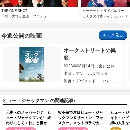
THE ONE SHOT
ヒーテッド・ライバルリー
千鳥・大悟が企画・プロデュー…
カナダの作家レイチェル・リ
今週公開の映画
もっと見る
オークストリートの異
変
2026年08月14日（金）公開
出演：アン・ハサウェイ
監督：デヴィッド・ロバー
ト・ミッチェル
›
ヒュー・ジャックマン の関連記事
元妻へのメッセージ？ ヒ
W不倫で注目ヒュー・ジャ
ヒュー・ジ
ュー・ジャックマンが「終
ックマン＆サットン・フォ
イト・ハド
わりにしてくれ」と書かれ
スター、メットガラでカッ
婦の人生を
たパーカーを着用
プルデビュー
グ・サング