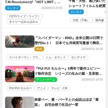
千鳥・大悟、選び抜いた芸
T.M.Revolutionが「HOT LIMIT」披
ショートフィルムを絶賛
露 来週の『CDTVライブ！ライ
エンタメ
2026/8/10 20:55
話とか来るんじゃない？
ブ！』
エンタメ
20
間もいました」
CDTVライブ！ライブ！
大悟（千鳥）
堀内健
きゃりーぱみゅぱみゅ
『スパイダーマン：BND』全米公開10日間で
歴代No.1！ 日本でも洋画実写最速で興収
30億円突破
映画
2026/8/10 19:20
スパイダーマン：ブラ...
トム・ホランド
ゼンデイヤ
『PUI PUI モルカー』5周年で新作エピソー
ド制作決定 シリーズの生みの親・見里朝希
監督が復帰
アニメ･ゲーム
2026/8/10 18:50
PUI PUI モルカー
アニメ
テレビ・CM
林家ペー、妻・パー子との会話はほぼ「筆
談」 自宅全焼で生活が一変