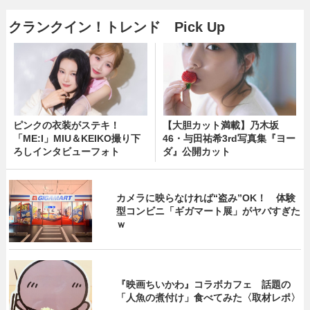
クランクイン！トレンド Pick Up
ピンクの衣装がステキ！
【大胆カット満載】乃木坂
「ME:I」MIU＆KEIKO撮り下
46・与田祐希3rd写真集『ヨー
ろしインタビューフォト
ダ』公開カット
カメラに映らなければ“盗み”OK！ 体験
型コンビニ「ギガマート展」がヤバすぎた
ｗ
『映画ちいかわ』コラボカフェ 話題の
「人魚の煮付け」食べてみた〈取材レポ〉