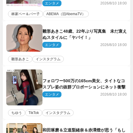
エンタメ
2026/8/10 18:00
林家ペー＆パー子
ABEMA（旧AbemaTV）
雛形あきこ48歳、22年ぶり写真集 未だ衰え
ぬスタイルに「ヤバイ！」
エンタメ
2026/8/10 18:00
雛形あきこ
インスタグラム
フォロワー500万の165cm美女、タイトなコ
スプレ姿の抜群プロポーションにネット衝撃
エンタメ
2026/8/10 18:00
ちゆう
TikTok
インスタグラム
和田琢磨＆立道梨緒奈＆赤澤燈が思う「もし