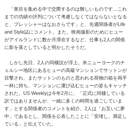
「衆目を集める中で交際するのは難しいものです…これ
までの功績や評判について考慮しなくてはならないとなる
と、プレッシャーはなおさらです」と、先週関係者がLife
and Style誌にコメント。また、映画撮影のためにヒュー
がアイルランドに数か月滞在するなど、仕事も2人の関係
に影を落としていると明かしたそうだ。
しかし先日、2人の同棲説が浮上。米ニューヨークのチ
ェルシー地区にあるヒューの高級マンションでサットンが
目撃され、またサットンのものと思われる荷物の箱を両手
一杯に持ち、マンションに運び込むヒューの姿もキャッチ
された。US Weeklyは今年2月に、「正式に同棲している
訳ではありませんが、一緒に多くの時間を過ごしていま
す」とする関係者のコメントを紹介。2人は「お互いに夢
中」であるとし、関係を公表したことに「安堵し、満足し
ている」と伝えていた。