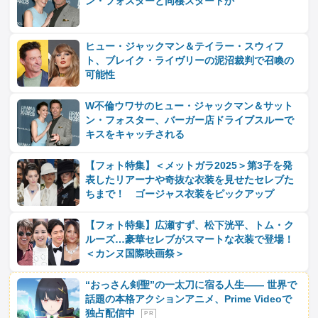
ン・フォスターと同棲スタートか
ヒュー・ジャックマン＆テイラー・スウィフ
ト、ブレイク・ライヴリーの泥沼裁判で召喚の
可能性
W不倫ウワサのヒュー・ジャックマン＆サット
ン・フォスター、バーガー店ドライブスルーで
キスをキャッチされる
【フォト特集】＜メットガラ2025＞第3子を発
表したリアーナや奇抜な衣装を見せたセレブた
ちまで！ ゴージャス衣装をピックアップ
【フォト特集】広瀬すず、松下洸平、トム・ク
ルーズ…豪華セレブがスマートな衣装で登場！
＜カンヌ国際映画祭＞
“おっさん剣聖”の一太刀に宿る人生―― 世界で
話題の本格アクションアニメ、Prime Videoで
独占配信中
P R