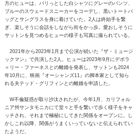
方のヒューは、パリっとした白シャツにグレーのパンツ、
ブルーのスウェードスニーカーをコーデし、黒いトートバ
ッグとサングラスを身に着けていた。2人は終始手を繋
ぎ、楽しそうに会話をしながら街をかっ歩。愛おしそうに
サットンを見つめるヒューの様子も写真に撮られている。
2021年から2023年1月まで公演が続いた『ザ・ミュージ
ックマン』で共演した2人。ヒューは2023年9月にデボラ
＝リー・ファーネスとの離婚を発表し、サットンも2024
年10月に、映画『オーシャンズ11』の脚本家として知ら
れる夫テッド・グリフィンとの離婚を申請した。
W不倫疑惑が取り沙汰されたが、今年1月、カリフォル
ニア州サンタモニカにて堂々と手を繋いで歩く様子をキャ
ッチされ、それまで極秘にしてきた関係をオープンに。し
かしこれ以降、関係がうまくいっていないと伝えられてい
たようだ。