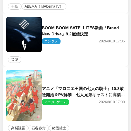
千鳥
ABEMA（旧AbemaTV）
BOOM BOOM SATELLITES新曲「Brand
New Drive」9.2配信決定
エンタメ
2026/8/10 17:05
音楽
アニメ『マロニエ王国の七人の騎士』10.3放
送開始＆PV解禁 七人兄弟キャストに高梨謙
吾、川島零士ら
アニメ･ゲーム
2026/8/10 17:00
高梨謙吾
石谷春貴
猪股慧士