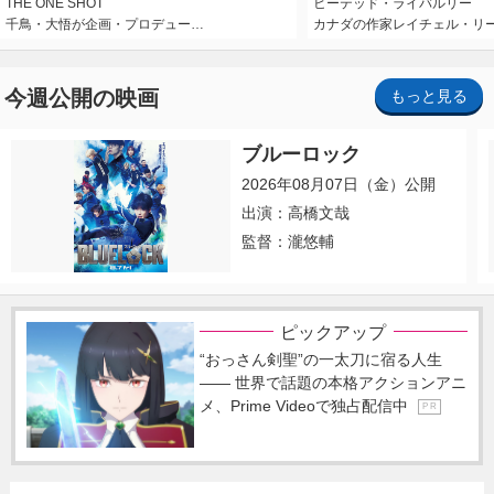
THE ONE SHOT
ヒーテッド・ライバルリー
千鳥・大悟が企画・プロデュー…
カナダの作家レイチェル・リ
今週公開の映画
もっと見る
ブルーロック
2026年08月07日（金）公開
出演：高橋文哉
監督：瀧悠輔
ピックアップ
“おっさん剣聖”の一太刀に宿る人生
―― 世界で話題の本格アクションアニ
メ、Prime Videoで独占配信中
P R