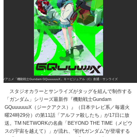
TVアニメ「機動戦士Gundam GQuuuuuuX」キービジュアル（C）創通・サンライズ
スタジオカラーとサンライズがタッグを組んで制作する
「ガンダム」シリーズ最新作『機動戦士Gundam
GQuuuuuuX（ジークアクス）』（日本テレビ系／毎週火
曜24時29分）の第11話「アルファ殺したち」が17日に放
送。TM NETWORKの名曲「BEYOND THE TIME（メビウ
スの宇宙を越えて）」が流れ、“初代ガンダム”が登場する