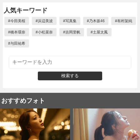
人気キーワード
#
今田美桜
#
浜辺美波
#
写真集
#
乃木坂46
#
有村架純
#
橋本環奈
#
小松菜奈
#
吉岡里帆
#
土屋太鳳
#
与田祐希
検索する
おすすめフォト