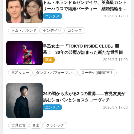
トム・ホランド＆ゼンデイヤ、英高級カント
リーハウスで結婚パーティー 結婚指輪を身
に着けたトムも初キャッチ
エンタメ
2026/8/7 17:00
トム・ホランド
ゼンデイヤ
ゴシップ
早乙女太一『TOKYO INSIDE CLUB』開
幕！ 30年の芸歴が詰まった新たな世界観
演劇
2026/8/7 17:00
早乙女太一
ダンス・パフォーマン...
ローチケ演劇宣言！
24の調から広がる2つの世界――吉見友貴が
挑むショパンとショスタコーヴィチ
エンタメ
2026/8/7 17:00
吉見友貴
音楽
クラシック