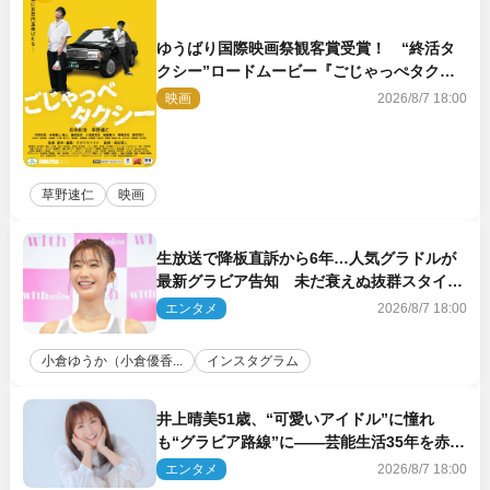
ゆうばり国際映画祭観客賞受賞！ “終活タ
クシー”ロードムービー『ごじゃっぺタクシ
ー』10月公開＆予告解禁
映画
2026/8/7 18:00
草野速仁
映画
生放送で降板直訴から6年…人気グラドルが
最新グラビア告知 未だ衰えぬ抜群スタイル
に反響
エンタメ
2026/8/7 18:00
小倉ゆうか（小倉優香...
インスタグラム
井上晴美51歳、“可愛いアイドル”に憧れ
も“グラビア路線”に――芸能生活35年を赤
裸々に語る 27年ぶりに写真集発売
エンタメ
2026/8/7 18:00