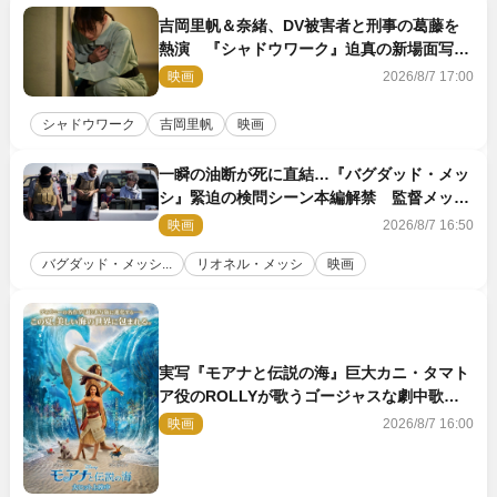
吉岡里帆＆奈緒、DV被害者と刑事の葛藤を
熱演 『シャドウワーク』迫真の新場面写真
公開
映画
2026/8/7 17:00
シャドウワーク
吉岡里帆
映画
一瞬の油断が死に直結…『バグダッド・メッ
シ』緊迫の検問シーン本編解禁 監督メッセ
ージも到着
映画
2026/8/7 16:50
バグダッド・メッシ...
リオネル・メッシ
映画
実写『モアナと伝説の海』巨大カニ・タマト
ア役のROLLYが歌うゴージャスな劇中歌
「シャイニー」本編映像解禁
映画
2026/8/7 16:00