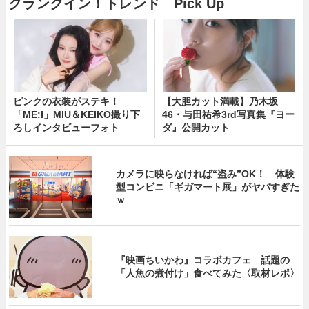
クランクイン！トレンド Pick Up
ピンクの衣装がステキ！
【大胆カット満載】乃木坂
「ME:I」MIU＆KEIKO撮り下
46・与田祐希3rd写真集『ヨー
ろしインタビューフォト
ダ』公開カット
カメラに映らなければ“盗み”OK！ 体験
型コンビニ「ギガマート展」がヤバすぎた
ｗ
『映画ちいかわ』コラボカフェ 話題の
「人魚の煮付け」食べてみた〈取材レポ〉