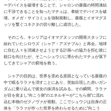
ーデバイスを破壊することで、シャロンの薔薇の時間凍結
に干渉できることを知ったマチュは、拳銃でデバイスを破
壊。オメガ・サイコミュを強制発動し、薔薇とイオマグヌ
ッソを繋ぐコネクタの切り離しに成功した。
そのころ、キシリアはイオマグヌッソの開発スタッフに
紛れていたシロウズ（シャア・アズナブル）と再会。地球
に住む人々を消滅させようとする計画への協力を拒む彼に
銃口を向けたが、そこへシュウジに導かれたマチュが落下
してきてシャアの窮地を救う。
シャアの目的は、世界を歪める原因となっている薔薇の
中で眠るララァを消すことにあり、突如出現した赤いガン
ダムに乗り込んで彼女の抹消を試みる。その瞬間、ララァ
が目を覚まし“向こう側”のエネルギーが“こちら側”に流れ
込む本物のゼクノヴァが発動。ここでシュウジは自身の正
体を「ララァが作った世界を終わらせるために“向こう