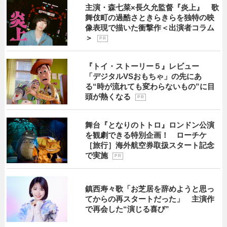
主演・森七菜×長久允監督『炎上』 歌
舞伎町の過酷さときらきらを独特の映
像表現で描いた衝撃作＜出演者コラム
＞
P R
『トイ・ストーリー５』レビュー
「デジタルVSおもちゃ」の先にあ
る“時が流れても変わらないもの”に目
頭が熱くなる
P R
舞台『となりのトトロ』ロンドン公演
を観劇できる特別企画！ ローチケ
［旅行］海外航空券取扱スタート記念
で実施
P R
鎮西寿々歌「お芝居を辞めようと思っ
てからの再スタートだった」 主演作
で再会した“演じる喜び”