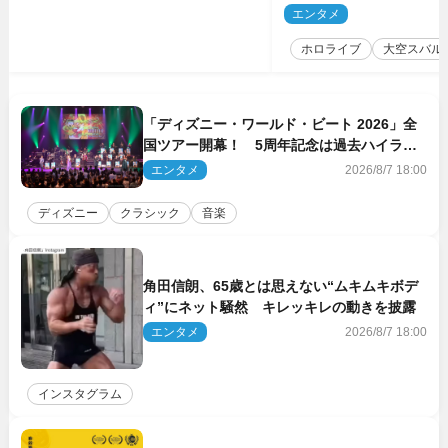
もしかしてあのときの？
エンタメ
2
ホロライブ
大空スバル
「ディズニー・ワールド・ビート 2026」全
国ツアー開幕！ 5周年記念は過去ハイライ
ト＆クルーズ旅を大満喫！【潜入レポート】
エンタメ
2026/8/7 18:00
ディズニー
クラシック
音楽
角田信朗、65歳とは思えない“ムキムキボデ
ィ”にネット騒然 キレッキレの動きを披露
エンタメ
2026/8/7 18:00
インスタグラム