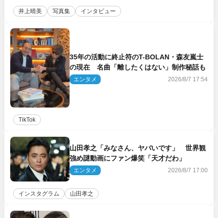
井上晴美
写真集
インタビュー
35年の活動に終止符のT-BOLAN・森友嵐士
の現在 名曲「離したくはない」制作秘話も
エンタメ
2026/8/7 17:54
TikTok
山田孝之「みなさん、ヤバいです」 世界観
強め謎動画にファン爆笑「天才だわ」
エンタメ
2026/8/7 17:00
インスタグラム
山田孝之