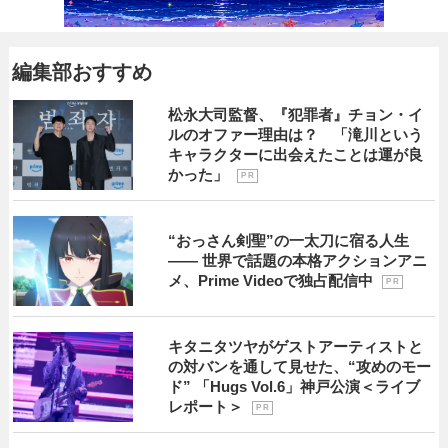
編集部おすすめ
松永大司監督、『犯罪者』チョン・イ
ルのオファー理由は？ 「滝川という
キャラクターに出会えたことは運が良
かった」
P R
“おっさん剣聖”の一太刀に宿る人生
―― 世界で話題の本格アクションアニ
メ、Prime Videoで独占配信中
P R
キタニタツヤがゲストアーティストと
の対バンを通して見せた、“攻めのモー
ド” 「Hugs Vol.6」神戸公演＜ライブ
レポート＞
P R