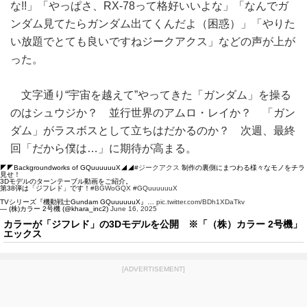
な!!」「やっぱさ、RX-78って格好いいよな」「なんでガ
ンダム見てたらガンダム出てくんだよ（困惑）」「やりた
い放題でとても良いですねジークアクス」などの声が上が
った。
文字通り“宇宙を越えて”やってきた「ガンダム」を操る
のはシュウジか？ 並行世界のアムロ・レイか？ 「ガン
ダム」がラスボスとして立ちはだかるのか？ 次週、最終
回「だから僕は…」に期待が高まる。
◤◤Backgroundworks of GQuuuuuuX◢◢
#ジークアクス
制作の裏側にまつわる様々なモノをチラ
見せ！
3Dモデルのターンテーブル動画をご紹介。
第38弾は「ジフレド」です！
#BGWoGQX
#GQuuuuuuX
TVシリーズ『機動戦士Gundam GQuuuuuuX』…
pic.twitter.com/BDh1XDaTkv
— (株)カラー 2号機 (@khara_inc2)
June 16, 2025
カラーが「ジフレド」の3Dモデルを公開 ※「（株）カラー 2号機」
エックス
[ADVERTISEMENT]