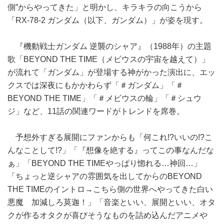
側”からやってきた」と明かし、キラキラの向こうから
「RX-78-2 ガンダム（以下、ガンダム）」が姿を現す。
『機動戦士ガンダム 逆襲のシャア』（1988年）の主題
歌「BEYOND THE TIME（メビウスの宇宙を越えて）」
が流れて「ガンダム」が登場する神がかった演出に、エッ
クスでは深夜にもかかわらず「＃ガンダム」「＃
BEYOND THE TIME」「＃メビウスの輪」「＃シュウ
ジ」など、11話の関連ワードがトレンドを席巻。
予想外すぎる展開にファンからも「何これ!?いいの!?こ
んなことして!?」「『想像を絶する』ってこの事なんだな
ぁ」「BEYOND THE TIMEやっぱり惚れる…神回…」
「ちょっと逆シャアの雰囲気を出してからのBEYOND
THE TIMEのイントロ→こちら側の世界へやってきた白い
悪魔 加減しろ莫迦！」「音楽といい、展開といい、オタ
クが作るオタクが喜びそうなものを詰め込んだアニメや