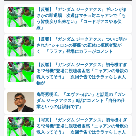
【反響】『ガンダム ジークアクス』ギレンがま
さかの即退場 次週はマチュ対ニャアンで「も
う皆後戻り出来ない」「コードギアスやる伏
線」
【反響】『ガンダム ジークアクス』ついに明か
された“シャロンの薔薇”の正体に視聴者驚が
く 「ララァ」登場にカラーがコメント
【反響】『ガンダム ジークアクス』初号機すぎ
る“2号機”登場に視聴者困惑「ニャアンの母親の
魂入ってそう」 次回予告ではララァらしき人
物が
庵野秀明氏、「エヴァっぽい」と話題の『ガン
ダム ジークアクス』8話にコメント「自分の仕
業というのは誤解です」
【写真】『ガンダム ジークアクス』初号機すぎ
る“2号機”登場に視聴者困惑「ニャアンの母親の
魂入ってそう」 次回予告ではララァらしき人