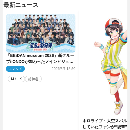
最新ニュース
「EBiDAN museum 2026」新グルー
プiiONDOが加わったメインビジュア
ル公開！ 開催記念グッズラインナッ
エンタメ
2026/8/7 18:50
プも
M！LK
超特急
ホロライブ・大空スバル
していたファンが“後輩”