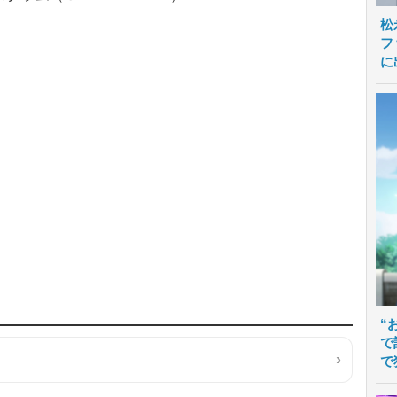
松
フ
に
“
で
で