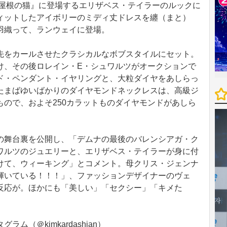
ン屋根の猫』に登場するエリザベス・テイラーのルックに
ィットしたアイボリーのミディ丈ドレスを纏（まと）
羽織って、ランウェイに登場。
をカールさせたクラシカルなボブスタイルにセット。
け、その後ロレイン・E・シュワルツがオークションで
ド・ペンダント・イヤリングと、大粒ダイヤをあしらっ
たまばゆいばかりのダイヤモンドネックレスは、高級ジ
ので、およそ250カラットものダイヤモンドがあしら
舞台裏を公開し、「デムナの最後のバレンシアガ・ク
ワルツのジュエリーと、エリザベス・テイラーが身に付
けて、ウィーキング」とコメント。母クリス・ジェンナ
輝いている！！！」、ファッションデザイナーのヴェ
反応が。ほかにも「美しい」「セクシー」「キメた
。
（＠kimkardashian）