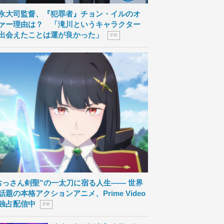
永大司監督、『犯罪者』チョン・イルのオ
ァー理由は？ 「滝川というキャラクター
出会えたことは運が良かった」
P R
おっさん剣聖”の一太刀に宿る人生―― 世界
話題の本格アクションアニメ、Prime Video
独占配信中
P R