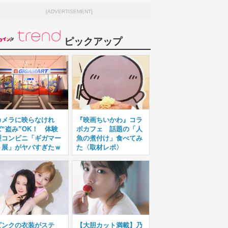
[ADVERTISEMENT]
ピックアップ
カメラに映らなけれ
『映画ちいかわ』コラ
ば“盗み”OK！ 体験
ボカフェ 話題の「人
型コンビニ「ギガマー
魚の煮付け」食べてみ
ト展」がヤバすぎたｗ
た〈取材レポ〉
ピンクの衣装がステ
【大胆カット満載】乃