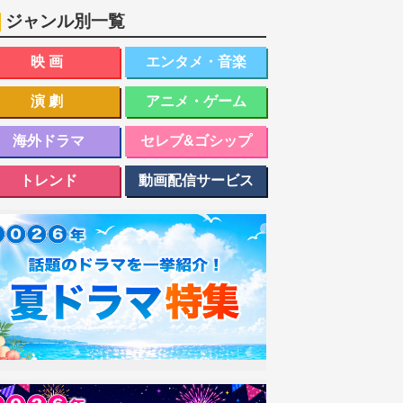
ジャンル別一覧
映画
エンタメ・音楽
演劇
アニメ・ゲーム
海外ドラマ
セレブ&ゴシップ
トレンド
動画配信サービス