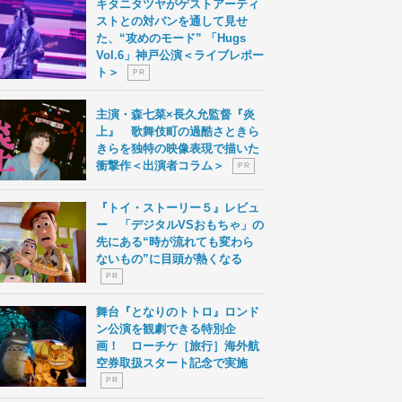
キタニタツヤがゲストアーティ
ストとの対バンを通して見せ
た、“攻めのモード” 「Hugs
Vol.6」神戸公演＜ライブレポー
ト＞
P R
主演・森七菜×長久允監督『炎
上』 歌舞伎町の過酷さときら
きらを独特の映像表現で描いた
衝撃作＜出演者コラム＞
P R
『トイ・ストーリー５』レビュ
ー 「デジタルVSおもちゃ」の
先にある“時が流れても変わら
ないもの”に目頭が熱くなる
P R
舞台『となりのトトロ』ロンド
ン公演を観劇できる特別企
画！ ローチケ［旅行］海外航
空券取扱スタート記念で実施
P R