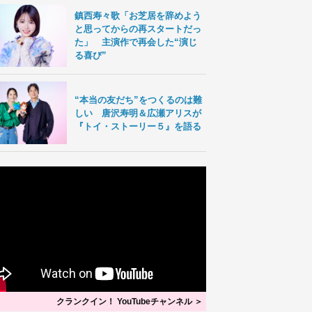
鎮西寿々歌「お芝居を辞めよう
と思ってからの再スタートだっ
た」 主演作で再会した“演じ
る喜び”
“本当の友だち”をつくるのは難
しい 唐沢寿明＆広瀬アリスが
『トイ・ストーリー５』を語る
クランクイン！ YouTubeチャンネル ＞