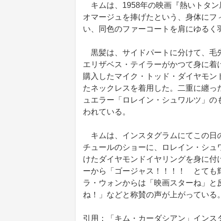
キムは、1958年の映画『熱いトタ
オマージュを捧げたという、身体にフ
い、同色のファーコートを肩にゆるく
黒髪は、サイドパートに分けて、毛先
エリザベス・テイラーがかつて身に着
購入したマイク・トッド・ダイヤモン
たネックレスを着用した。二重に纏っ
ュエラー「ロレイン・シュワルツ」のも
われている。
キムは、インスタグラムにてこの日の
チュールのショーに、ロレイン・シュ
けたダイヤモンドイヤリングを身に付
ーから「ゴージャス！！！！ とても
ラ・ウォンからは「映画スターね」と
ね！」などと称賛の声が上がっている
引用：「キム・カーダシアン」インスタグラム