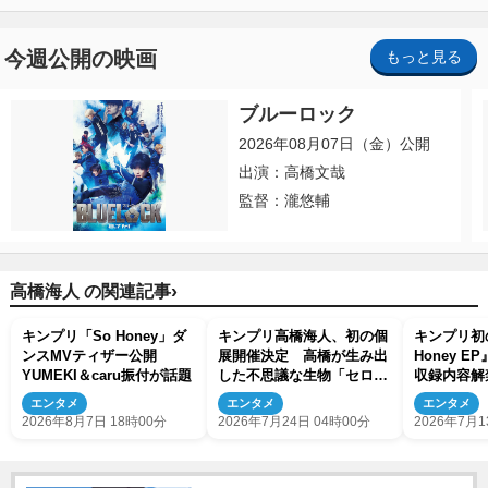
今週公開の映画
もっと見る
ブルーロック
2026年08月07日（金）公開
出演：高橋文哉
監督：瀧悠輔
›
高橋海人 の関連記事
キンプリ「So Honey」ダ
キンプリ高橋海人、初の個
キンプリ初
ンスMVティザー公開
展開催決定 高橋が生み出
Honey 
YUMEKI＆caru振付が話題
した不思議な生物「セロ
収録内容解
ル」の世界観を表現
バーやスタ
エンタメ
エンタメ
エンタメ
も
2026年8月7日 18時00分
2026年7月24日 04時00分
2026年7月1