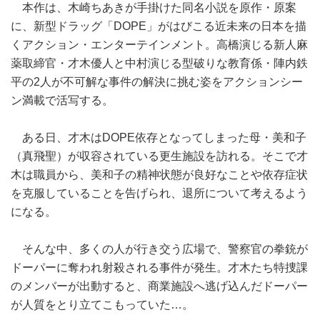
本作は、木崎ちあきが手掛けた同名小説を原作・原案
に、新型ドラッグ「DOPE」がはびこる近未来の日本を描
くアクション・エンターテインメント。高橋演じる新人麻
薬取締官・才木優人と中村演じる型破りな教育係・陣内鉄
平の2人が不可解な事件の解決に挑む姿をアクションシー
ン満載で活写する。
ある日、才木はDOPE依存となってしまった母・美和子
（真飛聖）が収容されている更生施設を訪れる。そこで才
木は職員から、美和子の精神状態が良好なことや依存症状
を克服していることを告げられ、退所について考えるよう
になる。
そんな中、多くの人が行き交う広場で、警察官の拳銃が
ドーパーに奪われ射殺される事件が発生。才木たち特捜課
のメンバーが出動すると、商業施設へ逃げ込んだドーパー
が人質をとり立てこもっていた…。