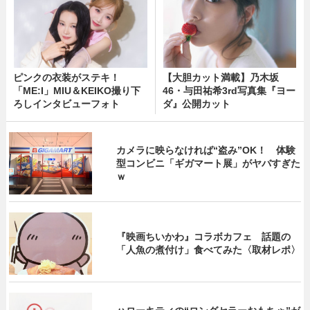
ピンクの衣装がステキ！
【大胆カット満載】乃木坂
「ME:I」MIU＆KEIKO撮り下
46・与田祐希3rd写真集『ヨー
ろしインタビューフォト
ダ』公開カット
カメラに映らなければ“盗み”OK！ 体験
型コンビニ「ギガマート展」がヤバすぎた
ｗ
『映画ちいかわ』コラボカフェ 話題の
「人魚の煮付け」食べてみた〈取材レポ〉