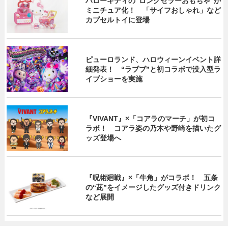
ハローキティの“ロングセラーおもちゃ”が
ミニチュア化！ 「サイフおしゃれ」など
カプセルトイに登場
ピューロランド、ハロウィーンイベント詳
細発表！ “ラブブ”と初コラボで没入型ラ
イブショーを実施
『VIVANT』×「コアラのマーチ」が初コ
ラボ！ コアラ姿の乃木や野崎を描いたグ
ッズ登場へ
『呪術廻戦』×「牛角」がコラボ！ 五条
の“茈”をイメージしたグッズ付きドリンク
など展開