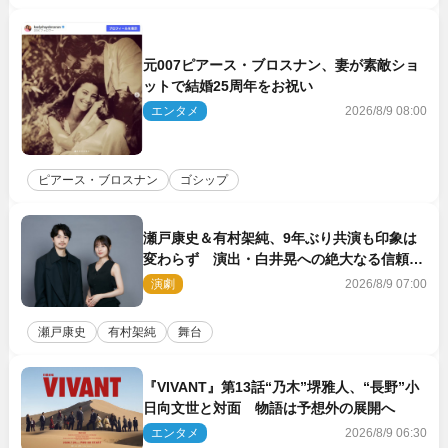
元007ピアース・ブロスナン、妻が素敵ショ
ットで結婚25周年をお祝い
エンタメ
2026/8/9 08:00
ピアース・ブロスナン
ゴシップ
瀬戸康史＆有村架純、9年ぶり共演も印象は
変わらず 演出・白井晃への絶大なる信頼を
胸に舞台『キュー』に挑む
演劇
2026/8/9 07:00
瀬戸康史
有村架純
舞台
『VIVANT』第13話“乃木”堺雅人、“長野”小
日向文世と対面 物語は予想外の展開へ
エンタメ
2026/8/9 06:30