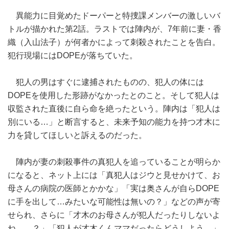
異能力に目覚めたドーパーと特捜課メンバーの激しいバ
トルが描かれた第2話。ラストでは陣内が、7年前に妻・香
織（入山法子）が何者かによって刺殺されたことを告白。
犯行現場にはDOPEが落ちていた。
犯人の男はすぐに逮捕されたものの、犯人の体には
DOPEを使用した形跡がなかったとのこと。そして犯人は
収監された直後に自ら命を絶ったという。陣内は「犯人は
別にいる…」と断言すると、未来予知の能力を持つ才木に
力を貸してほしいと訴えるのだった。
陣内が妻の刺殺事件の真犯人を追っていることが明らか
になると、ネット上には「真犯人はジウと見せかけて、お
母さんの病院の医師とかかな」「実は奥さんが自らDOPE
に手を出して…みたいな可能性は無いの？」などの声が寄
せられ、さらに「才木のお母さんが犯人だったりしないよ
ね……？」「犯人が才木くんママだったらどうしよう…」