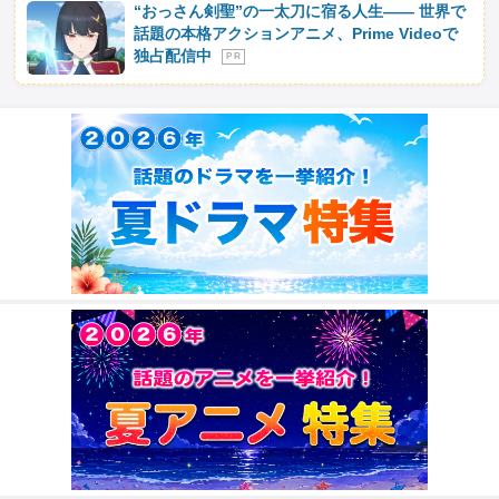
“おっさん剣聖”の一太刀に宿る人生―― 世界で
話題の本格アクションアニメ、Prime Videoで
独占配信中
P R