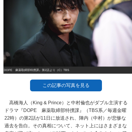
『DOPE 麻薬取締部特捜課』第2話より（C）TBS
この記事の写真を見る
高橋海人（King & Prince）と中村倫也がダブル主演する
ドラマ『DOPE 麻薬取締部特捜課』（TBS系／毎週金曜
22時）の第2話が11日に放送され、陣内（中村）が悲惨な
過去を告白。その真相について、ネット上にはさまざまな