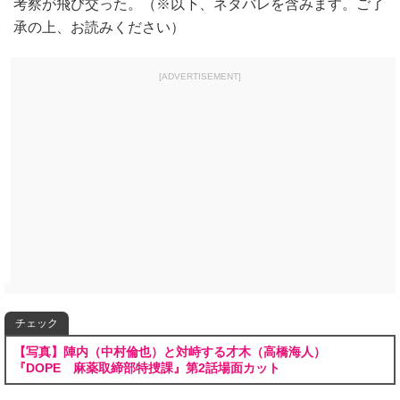
考察が飛び交った。（※以下、ネタバレを含みます。ご了
承の上、お読みください）
[ADVERTISEMENT]
チェック
【写真】陣内（中村倫也）と対峙する才木（高橋海人）
『DOPE 麻薬取締部特捜課』第2話場面カット