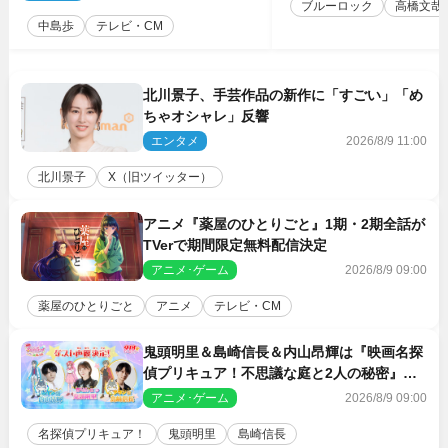
ブルーロック
高橋文哉
中島歩
テレビ・CM
北川景子、手芸作品の新作に「すごい」「め
ちゃオシャレ」反響
エンタメ
2026/8/9 11:00
北川景子
X（旧ツイッター）
アニメ『薬屋のひとりごと』1期・2期全話が
TVerで期間限定無料配信決定
アニメ･ゲーム
2026/8/9 09:00
薬屋のひとりごと
アニメ
テレビ・CM
鬼頭明里＆島崎信長＆内山昂輝は『映画名探
偵プリキュア！不思議な庭と2人の秘密』ゲ
スト声優に決定
アニメ･ゲーム
2026/8/9 09:00
名探偵プリキュア！
鬼頭明里
島崎信長