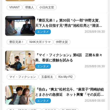
VIVANT
堺雅人
小日向文世
『豊臣兄弟！』第30回 “小一郎”仲野太賀、
天下人を目指す兄“秀吉”池松壮亮と“清須会
議”へ
エンタメ
2026/8/9 06:30
豊臣兄弟！
NHK大河ドラマ
仲野太賀
『マイ・フィクション』第6話 正樹＆奈々
美、香坂に接触を試みる
エンタメ
2026/8/9 06:30
マイ・フィクション
玉森裕太
Kis‐My‐Ft2
『告白』“爽太”松村北斗、“麻里子”岡崎紗絵
とまさかの急接近 ネット興奮「その反応
は」「いいの!?」（ネタバレあり）
エンタメ
2026/8/9 06:00