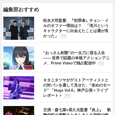
編集部おすすめ
松永大司監督、『犯罪者』チョン・イ
ルのオファー理由は？ 「滝川という
キャラクターに出会えたことは運が良
かった」
P R
“おっさん剣聖”の一太刀に宿る人生
―― 世界で話題の本格アクションアニ
メ、Prime Videoで独占配信中
P R
キタニタツヤがゲストアーティストと
の対バンを通して見せた、“攻めのモー
ド” 「Hugs Vol.6」神戸公演＜ライブ
レポート＞
P R
主演・森七菜×長久允監督『炎上』 歌
舞伎町の過酷さときらきらを独特の映