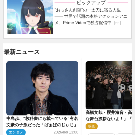
ピックアップ
“おっさん剣聖”の一太刀に宿る人生
―― 世界で話題の本格アクションアニ
メ、Prime Videoで独占配信中
P R
最新ニュース
高橋文哉・櫻井海音・高
中島歩、“教科書にも載っている”有名
な舞台挨拶ないよ！」『
文豪の子孫だった「ばぁばのじぃじ」
ク』自由すぎるイベント
映画
2
エンタメ
2026/8/9 13:00