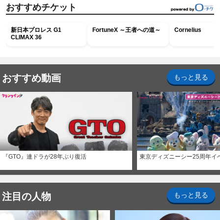
おすすめチケット
新日本プロレス G1
FortuneX ～王者への道～
Cornelius
CLIMAX 36
おすすめ動画
もっと見る
『GTO』連ドラが28年ぶり復活
東京ディズニーシー25周年イ
注目の人物
もっと見る