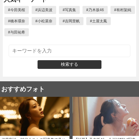
#
今田美桜
#
浜辺美波
#
写真集
#
乃木坂46
#
有村架純
#
橋本環奈
#
小松菜奈
#
吉岡里帆
#
土屋太鳳
#
与田祐希
検索する
おすすめフォト