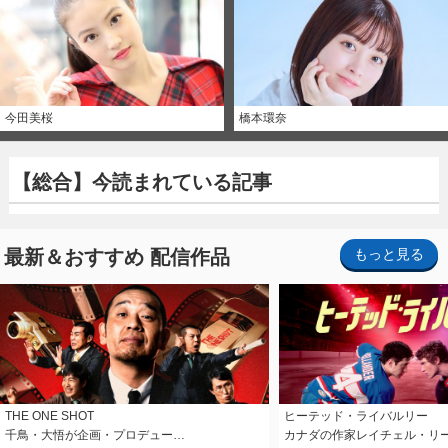
今田美桜
橋本環奈
【総合】今読まれている記事
最新＆おすすめ 配信作品
もっと見る
THE ONE SHOT
ヒーテッド・ライバルリー
千鳥・大悟が企画・プロデュー…
カナダの作家レイチェル・リ