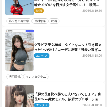
輪金メダル”を目指す女子高生に！ 映画
『つりこまち』今秋公開
映画
2026/8/8 19:30
私立恵比寿中学
仲村悠菜
映画
グラビア美女29歳、タイトなニット引き締ま
った“へそ出し”コーデに反響「可愛い過ぎ
る」
エンタメ
2026/8/8 18:00
天羽希純
インスタグラム
「脚の長さ比べ勝てる人いないでしょ？」身
長182cm美女モデル、抜群のプロポーション
にネット衝撃
エンタメ
2026/8/8 18:00