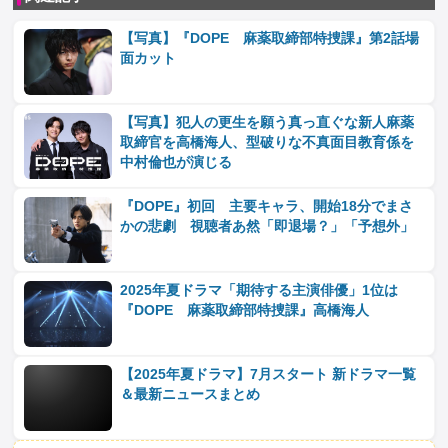
【写真】『DOPE 麻薬取締部特捜課』第2話場
面カット
【写真】犯人の更生を願う真っ直ぐな新人麻薬
取締官を高橋海人、型破りな不真面目教育係を
中村倫也が演じる
『DOPE』初回 主要キャラ、開始18分でまさ
かの悲劇 視聴者あ然「即退場？」「予想外」
2025年夏ドラマ「期待する主演俳優」1位は
『DOPE 麻薬取締部特捜課』高橋海人
【2025年夏ドラマ】7月スタート 新ドラマ一覧
＆最新ニュースまとめ