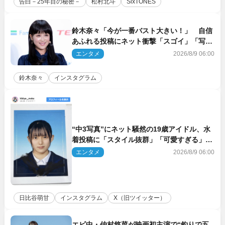
告白－25年目の秘密－
松村北斗
SixTONES
鈴木奈々「今が一番バスト大きい！」 自信
あふれる投稿にネット衝撃「スゴイ」「写真
集を出して欲しい」
エンタメ
2026/8/9 06:00
鈴木奈々
インスタグラム
“中3写真”にネット騒然の19歳アイドル、水
着投稿に「スタイル抜群」「可愛すぎる」と
絶賛の声
エンタメ
2026/8/9 06:00
日比谷萌甘
インスタグラム
X（旧ツイッター）
エビ中・仲村悠菜が映画初主演で“釣りで五