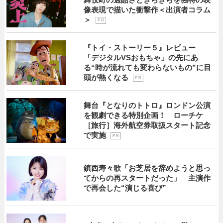
像表現で描いた衝撃作＜出演者コラム
＞
P R
『トイ・ストーリー５』レビュー
「デジタルVSおもちゃ」の先にあ
る“時が流れても変わらないもの”に目
頭が熱くなる
P R
舞台『となりのトトロ』ロンドン公演
を観劇できる特別企画！ ローチケ
［旅行］海外航空券取扱スタート記念
で実施
P R
鎮西寿々歌「お芝居を辞めようと思っ
てからの再スタートだった」 主演作
で再会した“演じる喜び”