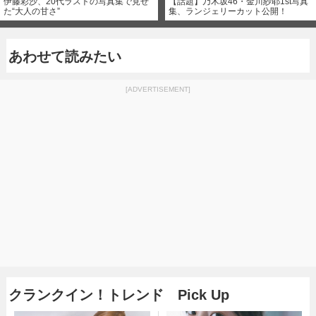
伊藤彩沙、20代ラストの写真集で見せ
【話題】乃木坂46・金川紗耶1st写真
た“大人の甘さ”
集、ランジェリーカット公開！
あわせて読みたい
[ADVERTISEMENT]
クランクイン！トレンド Pick Up