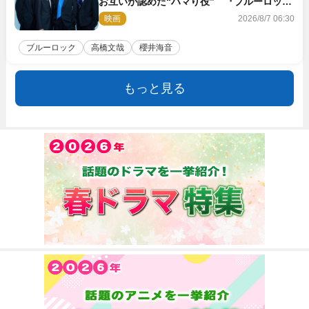
お互いが認めた“ハマり役” 『ブルーロッ
ク』で築いた最高のチームワーク
映画
2026/8/7 06:30
ブルーロック
高橋文哉
櫻井海音
もっと見る