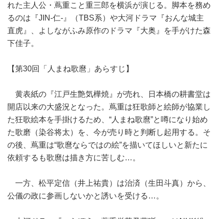
れた主人公・蔦重こと重三郎を横浜が演じる。脚本を務め
るのは『JIN-仁-』（TBS系）や大河ドラマ『おんな城主
直虎』、よしながふみ原作のドラマ『大奥』を手がけた森
下佳子。
【第30回「人まね歌麿」あらすじ】
黄表紙の『江戸生艶気樺焼』が売れ、日本橋の耕書堂は
開店以来の大盛況となった。蔦重は狂歌師と絵師が協業し
た狂歌絵本を手掛けるため、“人まね歌麿”と噂になり始め
た歌磨（染谷将太）を、今が売り時と判断し起用する。そ
の後、蔦重は“歌麿ならではの絵”を描いてほしいと新たに
依頼するも歌麿は描き方に苦しむ…。
一方、松平定信（井上祐貴）は治済（生田斗真）から、
公儀の政に参画しないかと誘いを受ける…。