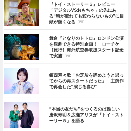
『トイ・ストーリー５』レビュー
「デジタルVSおもちゃ」の先にあ
る“時が流れても変わらないもの”に目
頭が熱くなる
P R
舞台『となりのトトロ』ロンドン公演
を観劇できる特別企画！ ローチケ
［旅行］海外航空券取扱スタート記念
で実施
P R
鎮西寿々歌「お芝居を辞めようと思っ
てからの再スタートだった」 主演作
で再会した“演じる喜び”
“本当の友だち”をつくるのは難しい
唐沢寿明＆広瀬アリスが『トイ・スト
ーリー５』を語る