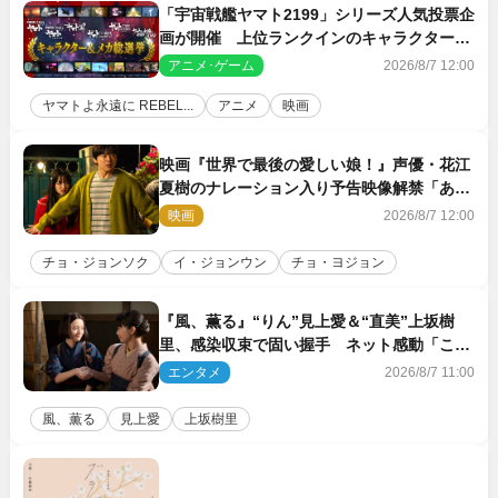
「宇宙戦艦ヤマト2199」シリーズ人気投票企
画が開催 上位ランクインのキャラクター＆
メカは新規描き下ろしイラストを制作
アニメ･ゲーム
2026/8/7 12:00
ヤマトよ永遠に REBEL...
アニメ
映画
映画『世界で最後の愛しい娘！』声優・花江
夏樹のナレーション入り予告映像解禁「あふ
れ出る温かさに涙が止まらない！」
映画
2026/8/7 12:00
チョ・ジョンソク
イ・ジョンウン
チョ・ヨジョン
『風、薫る』“りん”見上愛＆“直美”上坂樹
里、感染収束で固い握手 ネット感動「この
バディは最強」「アツい」
エンタメ
2026/8/7 11:00
風、薫る
見上愛
上坂樹里