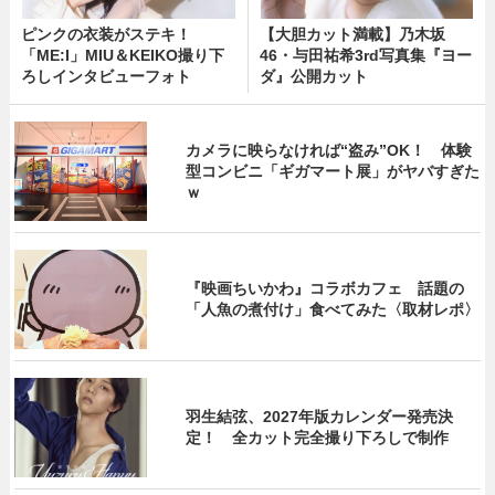
ピンクの衣装がステキ！
【大胆カット満載】乃木坂
「ME:I」MIU＆KEIKO撮り下
46・与田祐希3rd写真集『ヨー
ろしインタビューフォト
ダ』公開カット
カメラに映らなければ“盗み”OK！ 体験
型コンビニ「ギガマート展」がヤバすぎた
ｗ
『映画ちいかわ』コラボカフェ 話題の
「人魚の煮付け」食べてみた〈取材レポ〉
羽生結弦、2027年版カレンダー発売決
定！ 全カット完全撮り下ろしで制作