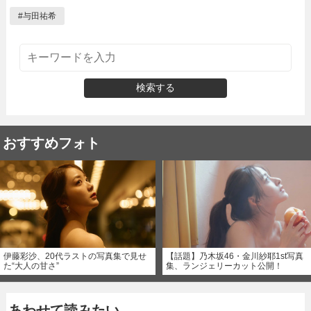
#
与田祐希
検索する
おすすめフォト
伊藤彩沙、20代ラストの写真集で見せ
【話題】乃木坂46・金川紗耶1st写真
た“大人の甘さ”
集、ランジェリーカット公開！
あわせて読みたい