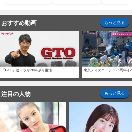
おすすめ動画
もっと見る
『GTO』連ドラが28年ぶり復活
東京ディズニーシー25周年イ
注目の人物
もっと見る