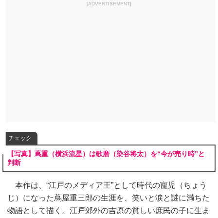
[ADVERTISEMENT]
チェック
【写真】蔦重（横浜流星）は歌磨（染谷将太）を“今が売り時”と
判断
本作は、“江戸のメディア王”として時代の寵児（ちょう
じ）になった蔦屋重三郎の生涯を、笑いと涙と謎に満ちた
物語として描く。江戸郊外の吉原の貧しい庶民の子に生ま