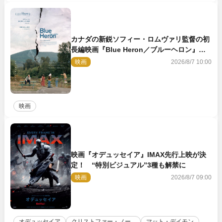
カナダの新鋭ソフィー・ロムヴァリ監督の初
長編映画『Blue Heron／ブルーヘロン』
10.23公開
映画
2026/8/7 10:00
映画
映画『オデュッセイア』IMAX先行上映が決
定！ “特別ビジュアル”3種も解禁に
映画
2026/8/7 09:00
オデュッセイア
クリストファー・ノー...
マット・デイモン