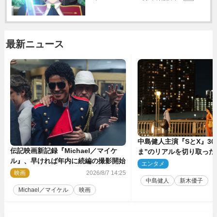
最新ニュース
中島健人主演『SとX』30
伝記映画新記録『Michael／マイケ
ま”のリアルを切り取った
ル』、早ければ年内に続編の撮影開始
5点解禁
エンタメ
2
映画
2026/8/7 14:25
中島健人
新木優子
Michael／マイケル
映画