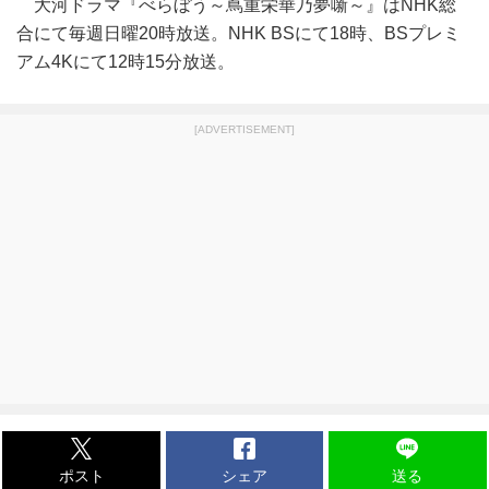
大河ドラマ『べらぼう～蔦重栄華乃夢噺～』はNHK総
合にて毎週日曜20時放送。NHK BSにて18時、BSプレミ
アム4Kにて12時15分放送。
[ADVERTISEMENT]
ポスト
シェア
送る