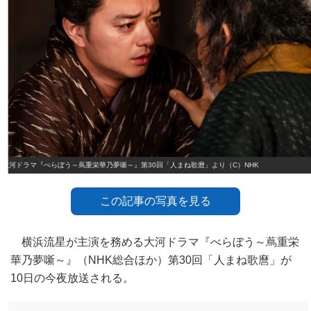
大河ドラマ『べらぼう～蔦重栄華乃夢噺～』第30回「人まね歌麿」より（C）NHK
この記事の写真を見る
横浜流星が主演を務める大河ドラマ『べらぼう～蔦重栄
華乃夢噺～』（NHK総合ほか）第30回「人まね歌麿」が
10日の今夜放送される。