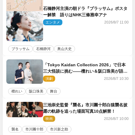
石橋静河主演の朝ドラ『ブラッサム』ポスタ
ー解禁 語りはNHK三條雅幸アナ
エンタメ
2026/8/7 11:00
ブラッサム
石橋静河
奥山大史
「Tokyo Kaidan Collection 2026」で日本
三大怪談に挑む――檀れい＆阪口珠美が語る
「牡丹灯籠」の新たな魅力
演劇
2026/8/7 10:30
檀れい
阪口珠美
舞台
三池崇史監督『襲名』市川團十郎白猿襲名披
露の軌跡を追った場面写真10点解禁！
映画
2026/8/7 10:00
襲名
市川團十郎
市川新之助