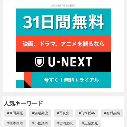
[ADVERTISEMENT]
人気キーワード
#
今田美桜
#
浜辺美波
#
写真集
#
乃木坂46
#
有村架純
#
橋本環奈
#
小松菜奈
#
吉岡里帆
#
土屋太鳳