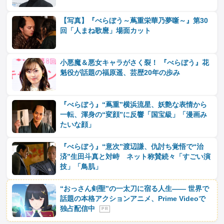
【写真】『べらぼう～蔦重栄華乃夢噺～』第30
回「人まね歌麿」場面カット
小悪魔＆悪女キャラがさく裂！ 『べらぼう』花
魁役が話題の福原遥、芸歴20年の歩み
『べらぼう』“蔦重”横浜流星、妖艶な表情から
一転、渾身の“変顔”に反響「国宝級」「漫画み
たいな顔」
『べらぼう』“意次”渡辺謙、仇討ち覚悟で“治
済”生田斗真と対峙 ネット称賛続々「すごい演
技」「鳥肌」
“おっさん剣聖”の一太刀に宿る人生―― 世界で
話題の本格アクションアニメ、Prime Videoで
独占配信中
P R