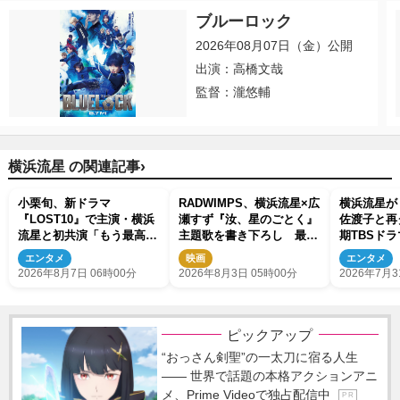
ブルーロック
2026年08月07日（金）公開
出演：高橋文哉
監督：瀧悠輔
›
横浜流星 の関連記事
小栗旬、新ドラマ
RADWIMPS、横浜流星×広
横浜流星が
『LOST10』で主演・横浜
瀬すず『汝、星のごとく』
佐渡子と再
流星と初共演「もう最高で
主題歌を書き下ろし 最新
期TBSドラ
す」
予告＆新ビジュアル解禁
で主演
エンタメ
映画
エンタメ
2026年8月7日 06時00分
2026年8月3日 05時00分
2026年7月3
ピックアップ
“おっさん剣聖”の一太刀に宿る人生
―― 世界で話題の本格アクションアニ
メ、Prime Videoで独占配信中
P R