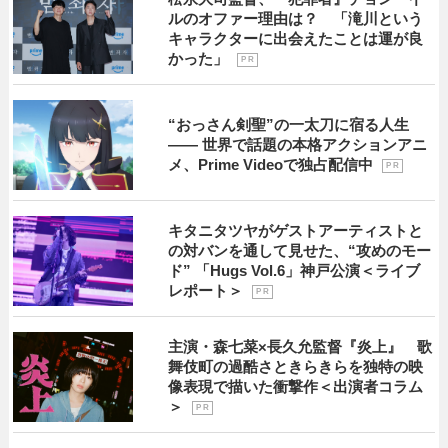
ルのオファー理由は？ 「滝川という
キャラクターに出会えたことは運が良
かった」
P R
“おっさん剣聖”の一太刀に宿る人生
―― 世界で話題の本格アクションアニ
メ、Prime Videoで独占配信中
P R
キタニタツヤがゲストアーティストと
の対バンを通して見せた、“攻めのモー
ド” 「Hugs Vol.6」神戸公演＜ライブ
レポート＞
P R
主演・森七菜×長久允監督『炎上』 歌
舞伎町の過酷さときらきらを独特の映
像表現で描いた衝撃作＜出演者コラム
＞
P R