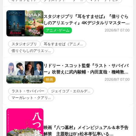
スタジオジブリ『耳をすませば』『借りぐら
しのアリエッティ』4Kデジタルリマスターで
IMAX上映決定！
アニメ･ゲーム
2026/8/7 07:00
スタジオジブリ
耳をすませば（アニメ...
借りぐらしのアリエッ...
リドリー・スコット監督『ラスト・サバイバ
ー』吹替えに武内駿輔・内田直哉・種崎敦
美・井上和彦ら豪華声優陣が集結！
映画
2026/8/7 07:00
ラスト・サバイバー
ジェイコブ・エロルデ...
マーガレット・クアリ...
映画『八つ墓村』メインビジュアル＆本予告
解禁 主題歌はB’z松本孝弘率いる