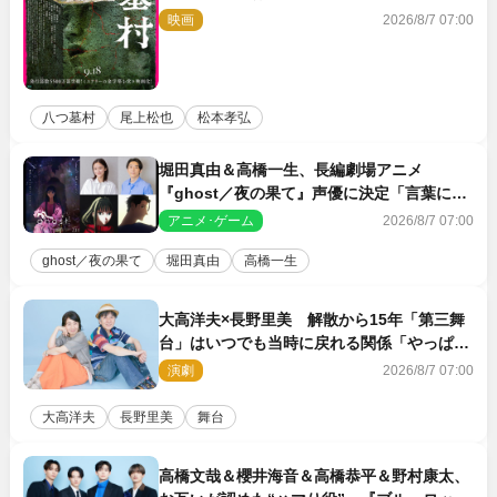
TMG「DOOM」に決定
映画
2026/8/7 07:00
八つ墓村
尾上松也
松本孝弘
堀田真由＆高橋一生、長編劇場アニメ
『ghost／夜の果て』声優に決定「言葉には
できない沢山の感情を思い出しました」
アニメ･ゲーム
2026/8/7 07:00
ghost／夜の果て
堀田真由
高橋一生
大高洋夫×長野里美 解散から15年「第三舞
台」はいつでも当時に戻れる関係「やっぱり
他の方たちとは違います」
演劇
2026/8/7 07:00
大高洋夫
長野里美
舞台
高橋文哉＆櫻井海音＆高橋恭平＆野村康太、