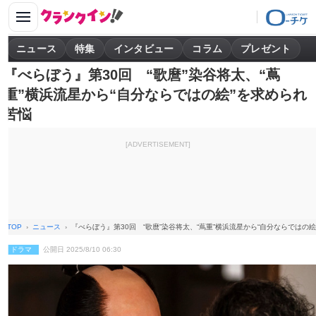
ニュース
特集
インタビュー
コラム
プレゼント
『べらぼう』第30回 “歌麿”染谷将太、“蔦
重”横浜流星から“自分ならではの絵”を求められ
苦悩
[ADVERTISEMENT]
TOP
ニュース
『べらぼう』第30回 “歌麿”染谷将太、“蔦重”横浜流星から“自分ならではの
ドラマ
公開日 2025/8/10 06:30