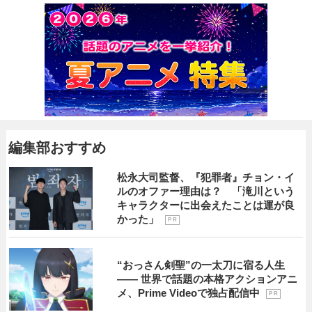
編集部おすすめ
松永大司監督、『犯罪者』チョン・イ
ルのオファー理由は？ 「滝川という
キャラクターに出会えたことは運が良
かった」
P R
“おっさん剣聖”の一太刀に宿る人生
―― 世界で話題の本格アクションアニ
メ、Prime Videoで独占配信中
P R