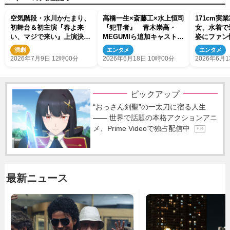
空気階段・水川かたまり、
高橋一生×斎藤工×水上恒司
171cm実
初舞台＆初主演『春よ来
『犯罪者』 青木崇高・
女、水着で
い、マジで来い』上演決
MEGUMIら追加キャスト第
姿にファン
定 原作は『ブギウギ』足
2弾発表
演劇
エンタメ
エンタメ
立紳
2026年7月9日 12時00分
2026年6月18日 10時00分
2026年6月1
ピックアップ
“おっさん剣聖”の一太刀に宿る人生
―― 世界で話題の本格アクションアニ
メ、Prime Videoで独占配信中
P R
最新ニュース