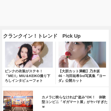
クランクイン！トレンド Pick Up
ピンクの衣装がステキ！
【大胆カット満載】乃木坂
「ME:I」MIU＆KEIKO撮り下
46・与田祐希3rd写真集『ヨー
ろしインタビューフォト
ダ』公開カット
カメラに映らなければ“盗み”OK！ 体験
型コンビニ「ギガマート展」がヤバすぎた
ｗ