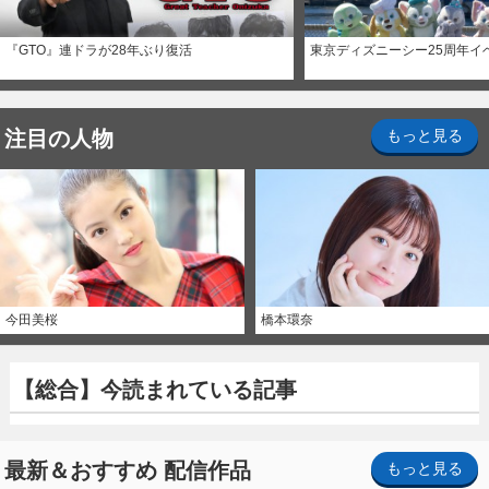
『GTO』連ドラが28年ぶり復活
東京ディズニーシー25周年イ
注目の人物
もっと見る
今田美桜
橋本環奈
【総合】今読まれている記事
最新＆おすすめ 配信作品
もっと見る