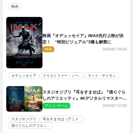
映画
映画『オデュッセイア』IMAX先行上映が決
定！ “特別ビジュアル”3種も解禁に
映画
2026/8/7 09:00
オデュッセイア
クリストファー・ノー...
マット・デイモン
スタジオジブリ『耳をすませば』『借りぐら
しのアリエッティ』4Kデジタルリマスターで
IMAX上映決定！
アニメ･ゲーム
2026/8/7 07:00
スタジオジブリ
耳をすませば（アニメ...
借りぐらしのアリエッ...