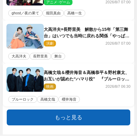
できない沢山の感情を思い出しました」
アニメ･ゲーム
2026/8/7 07:00
ghost／夜の果て
堀田真由
高橋一生
大高洋夫×長野里美 解散から15年「第三舞
台」はいつでも当時に戻れる関係「やっぱり
他の方たちとは違います」
演劇
2026/8/7 07:00
大高洋夫
長野里美
舞台
高橋文哉＆櫻井海音＆高橋恭平＆野村康太、
お互いが認めた“ハマり役” 『ブルーロッ
ク』で築いた最高のチームワーク
映画
2026/8/7 06:30
ブルーロック
高橋文哉
櫻井海音
もっと見る