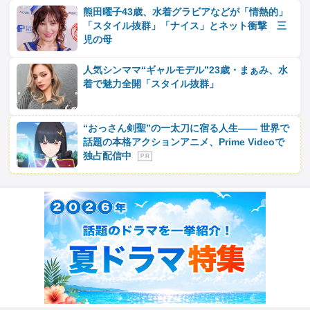
熊田曜子43歳、水着グラビアなどが「情熱的」
「スタイル抜群」「ナイス」とネット衝撃 三
児の母
人気シンママ“ギャルモデル”23歳・まぁみ、水
着で魅力全開「スタイル抜群」
“おっさん剣聖”の一太刀に宿る人生―― 世界で
話題の本格アクションアニメ、Prime Videoで
独占配信中
P R