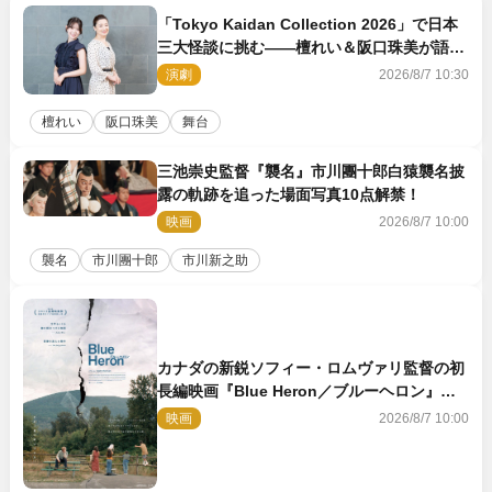
「Tokyo Kaidan Collection 2026」で日本
三大怪談に挑む――檀れい＆阪口珠美が語る
「牡丹灯籠」の新たな魅力
演劇
2026/8/7 10:30
檀れい
阪口珠美
舞台
三池崇史監督『襲名』市川團十郎白猿襲名披
露の軌跡を追った場面写真10点解禁！
映画
2026/8/7 10:00
襲名
市川團十郎
市川新之助
カナダの新鋭ソフィー・ロムヴァリ監督の初
長編映画『Blue Heron／ブルーヘロン』
10.23公開
映画
2026/8/7 10:00