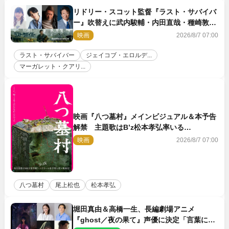
リドリー・スコット監督『ラスト・サバイバ
ー』吹替えに武内駿輔・内田直哉・種崎敦
美・井上和彦ら豪華声優陣が集結！
映画
2026/8/7 07:00
ラスト・サバイバー
ジェイコブ・エロルデ...
マーガレット・クアリ...
映画『八つ墓村』メインビジュアル＆本予告
解禁 主題歌はB’z松本孝弘率いる
TMG「DOOM」に決定
映画
2026/8/7 07:00
八つ墓村
尾上松也
松本孝弘
堀田真由＆高橋一生、長編劇場アニメ
『ghost／夜の果て』声優に決定「言葉には