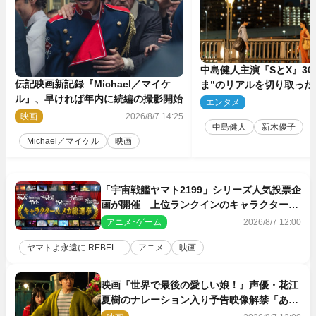
中島健人主演『SとX』30
伝記映画新記録『Michael／マイケ
ま”のリアルを切り取った
ル』、早ければ年内に続編の撮影開始
5点解禁
エンタメ
2
映画
2026/8/7 14:25
中島健人
新木優子
Michael／マイケル
映画
「宇宙戦艦ヤマト2199」シリーズ人気投票企
画が開催 上位ランクインのキャラクター＆
メカは新規描き下ろしイラストを制作
アニメ･ゲーム
2026/8/7 12:00
ヤマトよ永遠に REBEL...
アニメ
映画
映画『世界で最後の愛しい娘！』声優・花江
夏樹のナレーション入り予告映像解禁「あふ
れ出る温かさに涙が止まらない！」