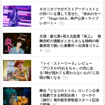
キタニタツヤがゲストアーティストと
の対バンを通して見せた、“攻めのモー
ド” 「Hugs Vol.6」神戸公演＜ライブ
レポート＞
P R
主演・森七菜×長久允監督『炎上』 歌
舞伎町の過酷さときらきらを独特の映
像表現で描いた衝撃作＜出演者コラム
＞
P R
『トイ・ストーリー５』レビュー
「デジタルVSおもちゃ」の先にあ
る“時が流れても変わらないもの”に目
頭が熱くなる
P R
舞台『となりのトトロ』ロンドン公演
を観劇できる特別企画！ ローチケ
［旅行］海外航空券取扱スタート記念
で実施
P R