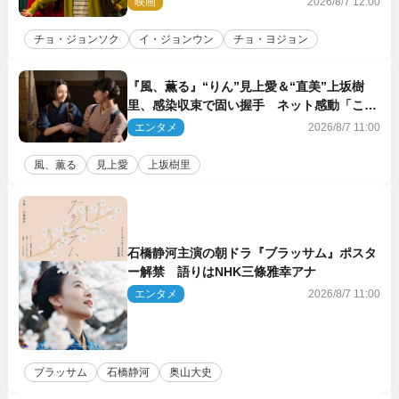
映画
2026/8/7 12:00
チョ・ジョンソク
イ・ジョンウン
チョ・ヨジョン
『風、薫る』“りん”見上愛＆“直美”上坂樹
里、感染収束で固い握手 ネット感動「この
バディは最強」「アツい」
エンタメ
2026/8/7 11:00
風、薫る
見上愛
上坂樹里
石橋静河主演の朝ドラ『ブラッサム』ポスタ
ー解禁 語りはNHK三條雅幸アナ
エンタメ
2026/8/7 11:00
ブラッサム
石橋静河
奥山大史