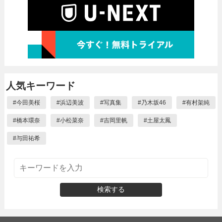
人気キーワード
#
今田美桜
#
浜辺美波
#
写真集
#
乃木坂46
#
有村架純
#
橋本環奈
#
小松菜奈
#
吉岡里帆
#
土屋太鳳
#
与田祐希
検索する