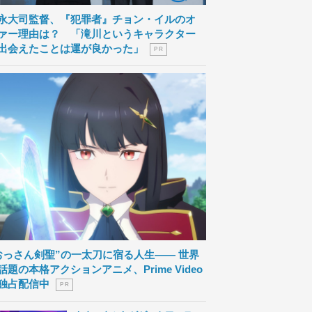
永大司監督、『犯罪者』チョン・イルのオ
ァー理由は？ 「滝川というキャラクター
出会えたことは運が良かった」
P R
おっさん剣聖”の一太刀に宿る人生―― 世界
話題の本格アクションアニメ、Prime Video
独占配信中
P R