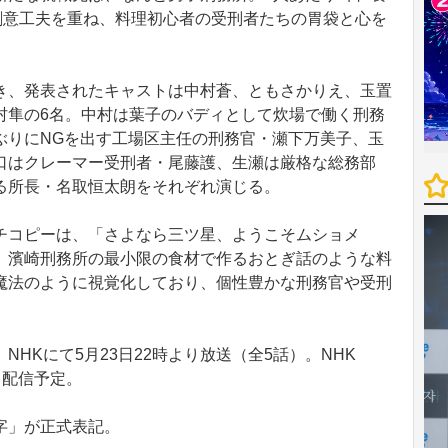
創意工夫を重ね、料理初心者の受刑者たちの胃袋と心を
、発表されたキャストは中村蒼、ともさかりえ、玉置
村隼の6名。中村は葉子のバディとして炊場で働く刑務
ぶりにNGを出す工場区主任の刑務官・瀬下万美子、玉
口はクレーマー受刑者・尾藤護、生瀬は厳格な総務部
る所長・名取恒太朗をそれぞれ演じる。
コピーは、「さよなら三ツ星、ようこそムショメ
、濱崎刑務所の最小限の食材で作るおとぎ話のような料
魔法のように視覚化しており、個性豊かな刑務官や受刑
。
HKにて5月23日22時より放送（全5話）。NHK
し配信予定。
字」が正式表記。