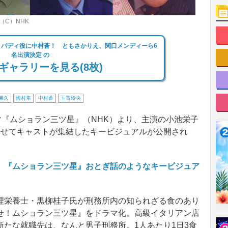
C）NHK
バディ役に中村蒼！ ともさかりえ、関口メンディーら6
名出演決定 の
ギャラリーを見る(8枚)
勝久
國村隼
中村蒼
玉置玲央
マ『ムショラン三ツ星』（NHK）より、主演の小池栄子
併せてキャストが集結したキービジュアルが公開され
 『ムショラン三ツ星』おとぎ話のようなキービジュア
栄養士・黒柳桂子氏が刑務所内の知られざる食のあり
せ！ムショラン三ツ星』をドラマ化。高級イタリアン店
たな就職先は、なんと男子刑務所。1人あたり1日3食