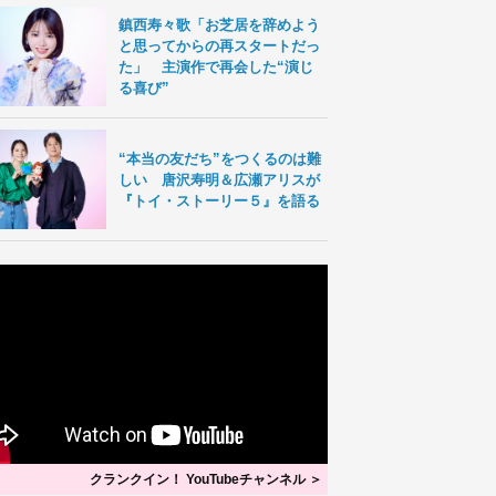
鎮西寿々歌「お芝居を辞めよう
と思ってからの再スタートだっ
た」 主演作で再会した“演じ
る喜び”
“本当の友だち”をつくるのは難
しい 唐沢寿明＆広瀬アリスが
『トイ・ストーリー５』を語る
クランクイン！ YouTubeチャンネル ＞