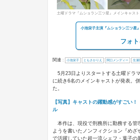
土曜ドラマ『ムショラン三ツ星』メインキャスト（
小池栄子主演『ムショラン三ツ星』
フォト
関連 :
小池栄子
ともさかりえ
関口メンディー
生瀬
5月23日よりスタートする土曜ドラ
に続き6名のメインキャストが発表。
た。
【写真】キャストの躍動感がすごい！
ル
本作は、現役で刑務所に勤務する管理
ようを書いたノンフィクション『めざ
で活躍していた超一流シェフ・葉子の新