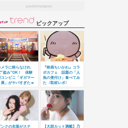
[ADVERTISEMENT]
ピックアップ
カメラに映らなけれ
『映画ちいかわ』コラ
ば“盗み”OK！ 体験
ボカフェ 話題の「人
型コンビニ「ギガマー
魚の煮付け」食べてみ
ト展」がヤバすぎたｗ
た〈取材レポ〉
ピンクの衣装がステ
【大胆カット満載】乃