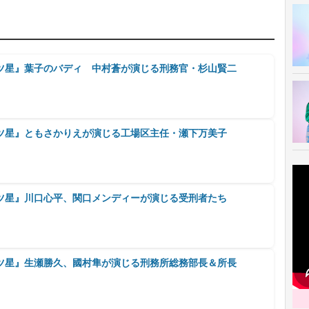
ツ星』葉子のバディ 中村蒼が演じる刑務官・杉山賢二
ツ星』ともさかりえが演じる工場区主任・瀬下万美子
ツ星』川口心平、関口メンディーが演じる受刑者たち
ツ星』生瀬勝久、國村隼が演じる刑務所総務部長＆所長