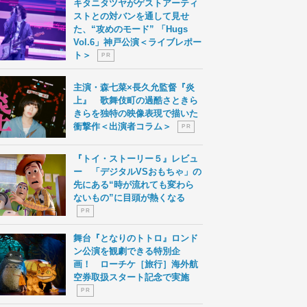
キタニタツヤがゲストアーティ
ストとの対バンを通して見せ
た、“攻めのモード” 「Hugs
Vol.6」神戸公演＜ライブレポー
ト＞
P R
主演・森七菜×長久允監督『炎
上』 歌舞伎町の過酷さときら
きらを独特の映像表現で描いた
衝撃作＜出演者コラム＞
P R
『トイ・ストーリー５』レビュ
ー 「デジタルVSおもちゃ」の
先にある“時が流れても変わら
ないもの”に目頭が熱くなる
P R
舞台『となりのトトロ』ロンド
ン公演を観劇できる特別企
画！ ローチケ［旅行］海外航
空券取扱スタート記念で実施
P R