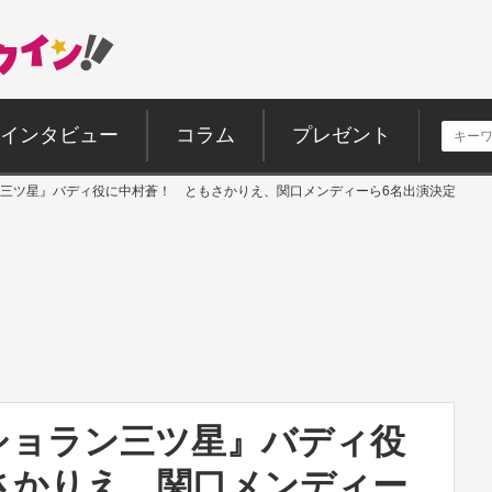
インタビュー
コラム
プレゼント
三ツ星』バディ役に中村蒼！ ともさかりえ、関口メンディーら6名出演決定
ショラン三ツ星』バディ役
さかりえ、関口メンディー