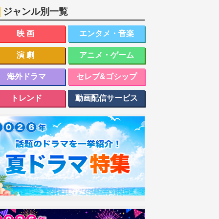
ジャンル別一覧
映画
エンタメ・音楽
演劇
アニメ・ゲーム
海外ドラマ
セレブ&ゴシップ
トレンド
動画配信サービス