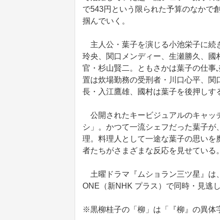
で543円という限られた予算のなかで
掴んでいく。
主人公・葉子を演じる小池栄子に続き
玲央、関口メンディー、生瀬勝久、國
官・杉山賢二。ともさかは葉子の仕事
置は炊場勤務の受刑者・川口心平、関
長・入江鷹雄、國村は葉子を後押しす
公開されたキービジュアルのキャッチ
シ」。かつて一流シェフだった葉子が
理。料理人として一途な葉子の思いを
者たちがさまざまな反応を見せている
土曜ドラマ『ムショラン三ツ星』は、N
ONE（新NHK プラス）で同時・見逃
※黒柳桂子の「柳」は「『柳』の異体