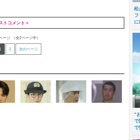
松
フ
に
ストコメント＞
1ページ
（全2ページ中）
1
2
次のページ
“
で
で