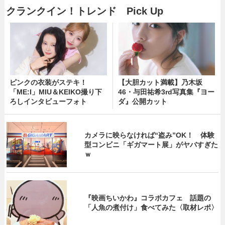
クランクイン！トレンド Pick Up
ピンクの衣装がステキ！
【大胆カット満載】乃木坂
「ME:I」MIU＆KEIKO撮り下
46・与田祐希3rd写真集『ヨー
ろしインタビューフォト
ダ』公開カット
カメラに映らなければ“盗み”OK！ 体験
型コンビニ「ギガマート展」がヤバすぎた
ｗ
『映画ちいかわ』コラボカフェ 話題の
「人魚の煮付け」食べてみた〈取材レポ〉