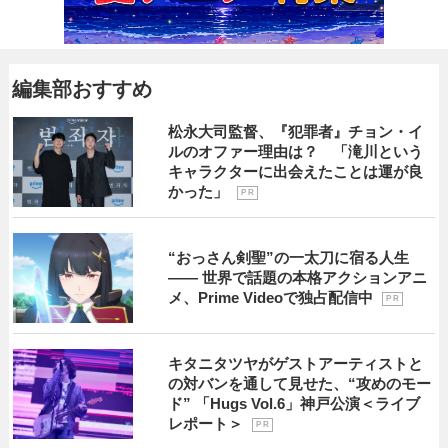
編集部おすすめ
松永大司監督、『犯罪者』チョン・イ
ルのオファー理由は？ 「滝川という
キャラクターに出会えたことは運が良
かった」
P R
“おっさん剣聖”の一太刀に宿る人生
―― 世界で話題の本格アクションアニ
メ、Prime Videoで独占配信中
P R
キタニタツヤがゲストアーティストと
の対バンを通して見せた、“攻めのモー
ド” 「Hugs Vol.6」神戸公演＜ライブ
レポート＞
P R