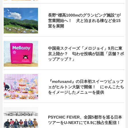
長野“標高1000mのグランピング施設”が
営業開始へ！ 犬と泊まれる棟など全15
室を展開
中国発スクイーズ「メロジョイ」9月に東
京上陸か？ 匂わせ投稿が話題「店舗？ポ
ップアップ？」
『mofusand』の日本初スイーツビュッフ
ェがヒルトン大阪で開催！ にゃんこたち
をイメージしたメニューを提供
PSYCHIC FEVER、全国5都市を巡る日本
ツアーをU‐NEXTにて8.9に独占生配信！