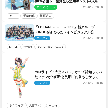
弾PV公開＆千葉翔也ら追加キャスト4人を発
表
アニメ･ゲーム
2026/8/7 20:00
アニメ
千葉翔也
梶原岳人
「EBiDAN museum 2026」新グループ
iiONDOが加わったメインビジュアル公
開！ 開催記念グッズラインナップも
エンタメ
2026/8/7 18:50
M！LK
超特急
SUPER★DRAGON
ホロライブ・大空スバル、かつて認知してい
たファンが“後輩”と判明「お前もしかしてあ
のときの？」
エンタメ
2026/8/7 18:15
ホロライブ
大空スバル
水宮枢