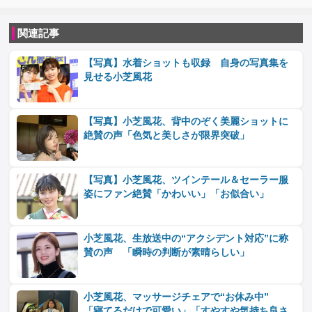
関連記事
【写真】水着ショットも収録 自身の写真集を
見せる小芝風花
【写真】小芝風花、背中のぞく美麗ショットに
絶賛の声「色気と美しさが限界突破」
【写真】小芝風花、ツインテール＆セーラー服
姿にファン絶賛「かわいい」「お似合い」
小芝風花、生放送中の“アクシデント対応”に称
賛の声 「瞬時の判断が素晴らしい」
小芝風花、マッサージチェアで“お休み中”
「寝てるだけで可愛い」「すやすや気持ち良さ