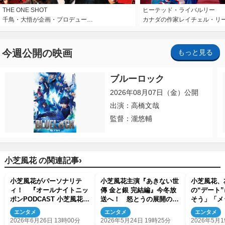
THE ONE SHOT
ヒーテッド・ライバルリー
千鳥・大悟が企画・プロデュー…
カナダの作家レイチェル・リ
今週公開の映画
もっと見る
ブルーロック
2026年08月07日（金）公開
出演：高橋文哉
監督：瀧悠輔
›
小芝風花 の関連記事
小芝風花がパーソナリテ
小芝風花主演『あきない世
小芝風花、
ィ！ 『オールナイトニッ
傳 金と銀 完結編』今冬放
の“デート
ポンPODCAST 小芝風花の
送へ！ 怒とうの展開の人
そう」「メ
よりみち』7月10日スター
情時代劇がついにフィナー
エンタメ
エンタメ
エンタメ
ト
レ
2026年6月26日 13時00分
2026年5月24日 19時25分
2026年5月1