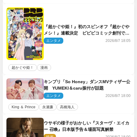
『超かぐや姫！』初のスピンオフ『超かぐや
メシ！』連載決定 ビビビコミック創刊で31
作品一挙公開
エンタメ
2026/8/7 18:05
超かぐや姫！
漫画
キンプリ「So Honey」ダンスMVティザー公
開 YUMEKI＆caru振付が話題
エンタメ
2026/8/7 18:00
King ＆ Prince
永瀬廉
高橋海人
ウサギの様子がおかしい『スターヴ・エイカ
ー 召喚』日本版予告＆場面写真解禁