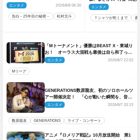
エンタメ
2026/8/8 06:30
動揺「びっくりした!!」「
エンタメ
2
（ネタバレあり）
告白－25年目の秘密－
松村北斗
Ｔシャツが乾くまで
蒼
「Mトーナメント」優勝はBEAST X・東城り
お！ オーラス大混戦も最後は自ら和了って
幕引き
エンタメ
2026/8/7 22:02
Mリーグ
GENERATIONS数原龍友、初のソロホールツ
アー開催決定！ 「心が動いた瞬間を、音に
乗せてお届けできれば」
エンタメ
2026/8/7 20:15
数原龍友
GENERATIONS
ライブ・コンサート
アニメ『ロメリア戦記』10月放送開始 第1