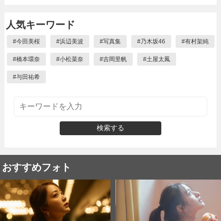
人気キーワード
#
今田美桜
#
浜辺美波
#
写真集
#
乃木坂46
#
有村架純
#
橋本環奈
#
小松菜奈
#
吉岡里帆
#
土屋太鳳
#
与田祐希
検索する
おすすめフォト