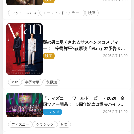
映画
2026/8/7 18:00
マット・スミス
モーフィッド・クラー...
映画
謎の男に尽くされるサスペンスコメディ
ー！ 宇野祥平×萩原護『Man』本予告＆新
ビジュアル解禁
映画
2026/8/7 18:00
Man
宇野祥平
萩原護
「ディズニー・ワールド・ビート 2026」全
国ツアー開幕！ 5周年記念は過去ハイライ
ト＆クルーズ旅を大満喫！【潜入レポート】
エンタメ
2026/8/7 18:00
ディズニー
クラシック
音楽