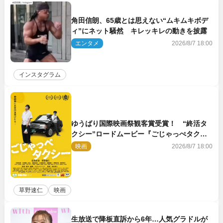
角田信朗、65歳とは思えない“ムキムキボデ
ィ”にネット騒然 キレッキレの動きを披露
エンタメ
2026/8/7 18:00
インスタグラム
ゆうばり国際映画祭観客賞受賞！ “終活タ
クシー”ロードムービー『ごじゃっぺタクシ
ー』10月公開＆予告解禁
映画
2026/8/7 18:00
草野速仁
映画
生放送で降板直訴から6年…人気グラドルが