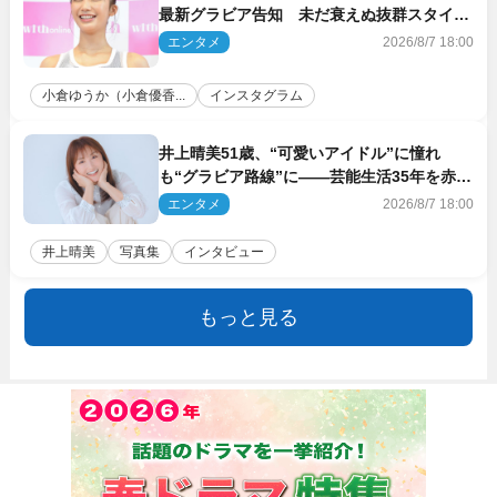
最新グラビア告知 未だ衰えぬ抜群スタイル
に反響
エンタメ
2026/8/7 18:00
小倉ゆうか（小倉優香...
インスタグラム
井上晴美51歳、“可愛いアイドル”に憧れ
も“グラビア路線”に――芸能生活35年を赤
裸々に語る 27年ぶりに写真集発売
エンタメ
2026/8/7 18:00
井上晴美
写真集
インタビュー
もっと見る