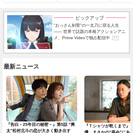
ピックアップ
“おっさん剣聖”の一太刀に宿る人生
―― 世界で話題の本格アクションアニ
メ、Prime Videoで独占配信中
P R
最新ニュース
『告白－25年目の秘密－』第5話 “爽
『Ｔシャツが乾くまで』“
太”松村北斗の恋が大きく動き出す
優、まさかの“再会”にあ