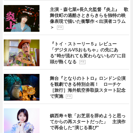
主演・森七菜×長久允監督『炎上』 歌
舞伎町の過酷さときらきらを独特の映
像表現で描いた衝撃作＜出演者コラム
＞
P R
『トイ・ストーリー５』レビュー
「デジタルVSおもちゃ」の先にあ
る“時が流れても変わらないもの”に目
頭が熱くなる
P R
舞台『となりのトトロ』ロンドン公演
を観劇できる特別企画！ ローチケ
［旅行］海外航空券取扱スタート記念
で実施
P R
鎮西寿々歌「お芝居を辞めようと思っ
てからの再スタートだった」 主演作
で再会した“演じる喜び”