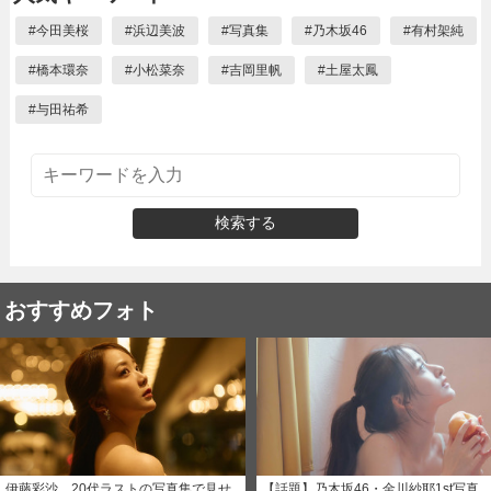
#
今田美桜
#
浜辺美波
#
写真集
#
乃木坂46
#
有村架純
#
橋本環奈
#
小松菜奈
#
吉岡里帆
#
土屋太鳳
#
与田祐希
検索する
おすすめフォト
伊藤彩沙、20代ラストの写真集で見せ
【話題】乃木坂46・金川紗耶1st写真