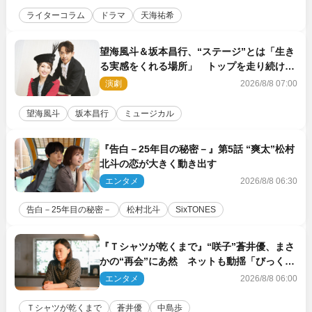
ライターコラム
ドラマ
天海祐希
望海風斗＆坂本昌行、“ステージ”とは「生き
る実感をくれる場所」 トップを走り続ける
原動力を語る
演劇
2026/8/8 07:00
望海風斗
坂本昌行
ミュージカル
『告白－25年目の秘密－』第5話 “爽太”松村
北斗の恋が大きく動き出す
エンタメ
2026/8/8 06:30
告白－25年目の秘密－
松村北斗
SixTONES
『Ｔシャツが乾くまで』“咲子”蒼井優、まさ
かの“再会”にあ然 ネットも動揺「びっくり
した!!」「今さら?!」（ネタバレあり）
エンタメ
2026/8/8 06:00
Ｔシャツが乾くまで
蒼井優
中島歩