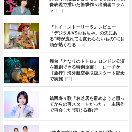
像表現で描いた衝撃作＜出演者コラム
＞
P R
『トイ・ストーリー５』レビュー
「デジタルVSおもちゃ」の先にあ
る“時が流れても変わらないもの”に目
頭が熱くなる
P R
舞台『となりのトトロ』ロンドン公演
を観劇できる特別企画！ ローチケ
［旅行］海外航空券取扱スタート記念
で実施
P R
鎮西寿々歌「お芝居を辞めようと思っ
てからの再スタートだった」 主演作
で再会した“演じる喜び”