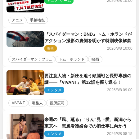
アニメ･ゲーム
2026/8/8 10:00
アニメ
手越祐也
『スパイダーマン：BND』トム・ホランドが
アクション撮影の裏側を明かす特別映像解禁
映画
2026/8/8 10:00
スパイダーマン：ブラ...
トム・ホランド
映画
要注意人物・新庄を追う頭脳戦と長野専務の
謎――『VIVANT』第12話を振り返る！
エンタメ
2026/8/8 09:00
VIVANT
堺雅人
役所広司
来週の『風、薫る』“りん”見上愛、新潟から
東京へ 恵風看護婦会での初仕事に向かう
エンタメ
2026/8/8 08:15