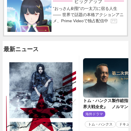
ピックアップ
“おっさん剣聖”の一太刀に宿る人生
―― 世界で話題の本格アクションアニ
メ、Prime Videoで独占配信中
P R
最新ニュース
トム・ハンクス製作総指
界大戦全史』 ノルマン
壮絶な戦場を収めた特別
海外ドラマ
2
トム・ハンクス
ドキュ