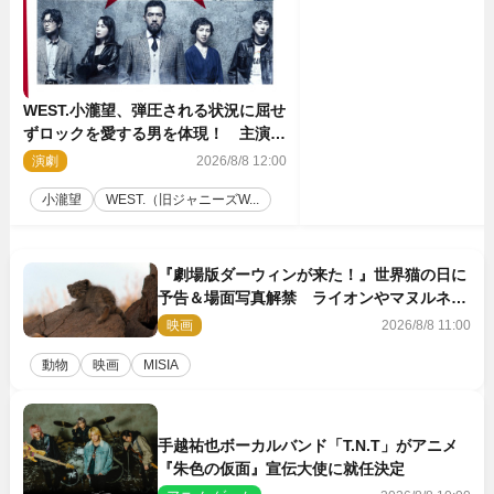
WEST.小瀧望、弾圧される状況に屈せ
ずロックを愛する男を体現！ 主演舞
台『ロックンロール』ビジュアル解禁
演劇
2026/8/8 12:00
小瀧望
WEST.（旧ジャニーズW...
『劇場版ダーウィンが来た！』世界猫の日に
予告＆場面写真解禁 ライオンやマヌルネコ
の赤ちゃんが大集合
映画
2026/8/8 11:00
動物
映画
MISIA
手越祐也ボーカルバンド「T.N.T」がアニメ
『朱色の仮面』宣伝大使に就任決定