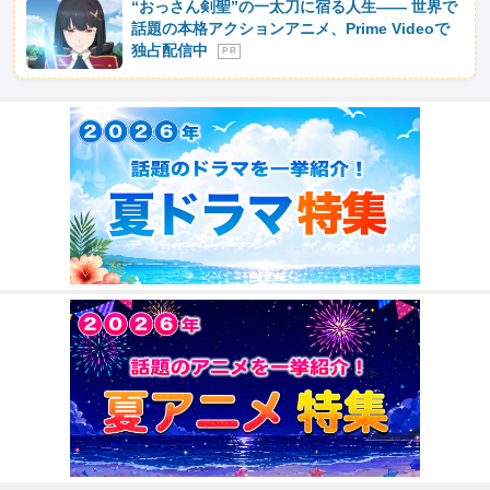
“おっさん剣聖”の一太刀に宿る人生―― 世界で
話題の本格アクションアニメ、Prime Videoで
独占配信中
P R