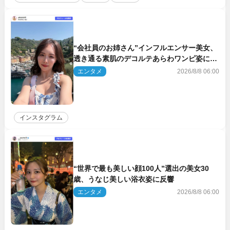
“会社員のお姉さん”インフルエンサー美女、
透き通る素肌のデコルテあらわワンピ姿に反
響
エンタメ
2026/8/8 06:00
インスタグラム
“世界で最も美しい顔100人”選出の美女30
歳、うなじ美しい浴衣姿に反響
エンタメ
2026/8/8 06:00