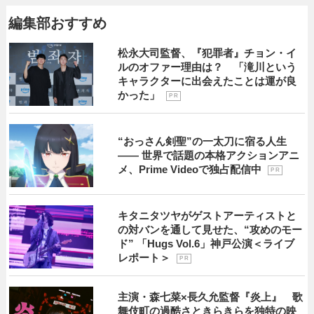
編集部おすすめ
松永大司監督、『犯罪者』チョン・イ
ルのオファー理由は？ 「滝川という
キャラクターに出会えたことは運が良
かった」
P R
“おっさん剣聖”の一太刀に宿る人生
―― 世界で話題の本格アクションアニ
メ、Prime Videoで独占配信中
P R
キタニタツヤがゲストアーティストと
の対バンを通して見せた、“攻めのモー
ド” 「Hugs Vol.6」神戸公演＜ライブ
レポート＞
P R
主演・森七菜×長久允監督『炎上』 歌
舞伎町の過酷さときらきらを独特の映