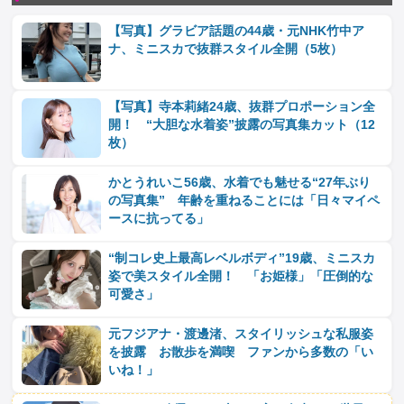
【写真】グラビア話題の44歳・元NHK竹中ア
ナ、ミニスカで抜群スタイル全開（5枚）
【写真】寺本莉緒24歳、抜群プロポーション全
開！ “大胆な水着姿”披露の写真集カット（12
枚）
かとうれいこ56歳、水着でも魅せる“27年ぶり
の写真集” 年齢を重ねることには「日々マイペ
ースに抗ってる」
“制コレ史上最高レベルボディ”19歳、ミニスカ
姿で美スタイル全開！ 「お姫様」「圧倒的な
可愛さ」
元フジアナ・渡邊渚、スタイリッシュな私服姿
を披露 お散歩を満喫 ファンから多数の「い
いね！」