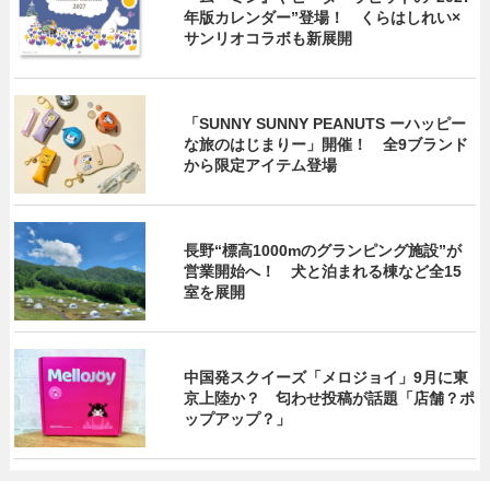
年版カレンダー”登場！ くらはしれい×
サンリオコラボも新展開
「SUNNY SUNNY PEANUTS ーハッピー
な旅のはじまりー」開催！ 全9ブランド
から限定アイテム登場
長野“標高1000mのグランピング施設”が
営業開始へ！ 犬と泊まれる棟など全15
室を展開
中国発スクイーズ「メロジョイ」9月に東
京上陸か？ 匂わせ投稿が話題「店舗？ポ
ップアップ？」