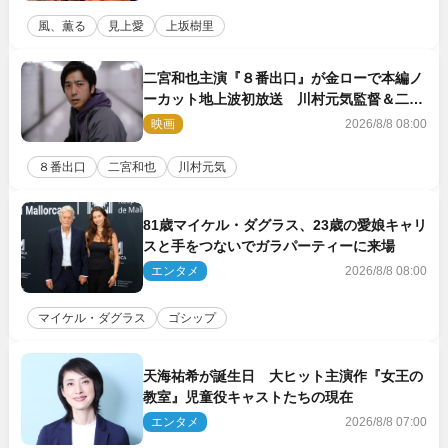
風、薫る
見上愛
上坂樹里
二宮和也主演『８番出口』が金ローで本編ノ
ーカット地上波初放送 川村元気監督＆二宮
コメント到着
映画
2026/8/8 08:00
８番出口
二宮和也
川村元気
81歳マイケル・ダグラス、23歳の愛娘キャリ
スと手をつないでガラパーティーに来場
エンタメ
2026/8/8 08:00
マイケル・ダグラス
ゴシップ
天海祐希が誕生日 大ヒット主演作『女王の
教室』児童役キャストたちの現在
エンタメ
2026/8/8 07:00