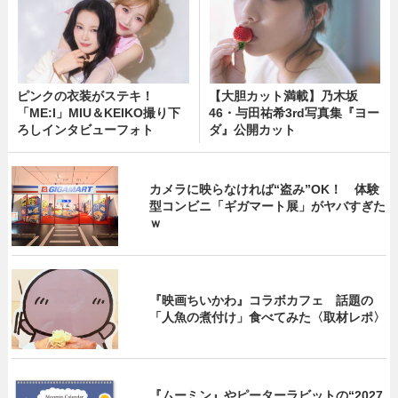
ピンクの衣装がステキ！
【大胆カット満載】乃木坂
「ME:I」MIU＆KEIKO撮り下
46・与田祐希3rd写真集『ヨー
ろしインタビューフォト
ダ』公開カット
カメラに映らなければ“盗み”OK！ 体験
型コンビニ「ギガマート展」がヤバすぎた
ｗ
『映画ちいかわ』コラボカフェ 話題の
「人魚の煮付け」食べてみた〈取材レポ〉
『ムーミン』やピーターラビットの“2027