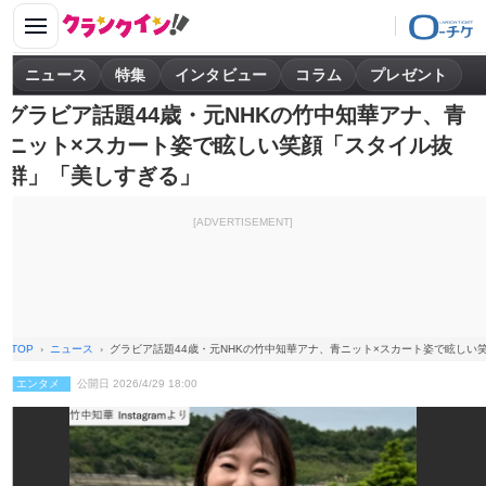
ニュース
特集
インタビュー
コラム
プレゼント
グラビア話題44歳・元NHKの竹中知華アナ、青
ニット×スカート姿で眩しい笑顔「スタイル抜
群」「美しすぎる」
[ADVERTISEMENT]
TOP
ニュース
グラビア話題44歳・元NHKの竹中知華アナ、青ニット×スカート姿で眩しい
エンタメ
公開日 2026/4/29 18:00