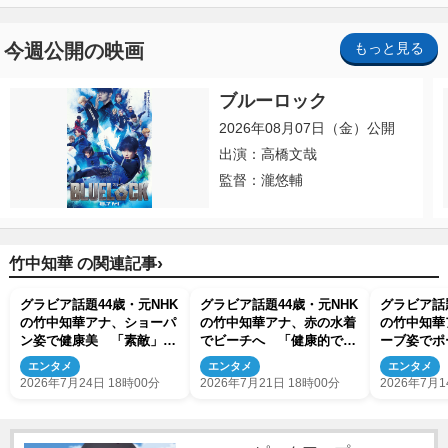
今週公開の映画
もっと見る
ブルーロック
2026年08月07日（金）公開
出演：高橋文哉
監督：瀧悠輔
›
竹中知華 の関連記事
グラビア話題44歳・元NHK
グラビア話題44歳・元NHK
グラビア話題
の竹中知華アナ、ショーパ
の竹中知華アナ、赤の水着
の竹中知華
ン姿で健康美 「素敵」
でビーチへ 「健康的で美
ーブ姿でポ
「最高」
しい」「素敵」とネット絶
すぎる」「
エンタメ
エンタメ
エンタメ
賛
2026年7月24日 18時00分
2026年7月21日 18時00分
2026年7月1