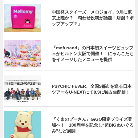
中国発スクイーズ「メロジョイ」9月に東
京上陸か？ 匂わせ投稿が話題「店舗？ポ
ップアップ？」
『mofusand』の日本初スイーツビュッフ
ェがヒルトン大阪で開催！ にゃんこたち
をイメージしたメニューを提供
PSYCHIC FEVER、全国5都市を巡る日本
ツアーをU‐NEXTにて8.9に独占生配信！
『くまのプーさん』GiGO限定プライズ登
場へ！ 100周年を記念し“超BIGぬいぐる
み”など展開