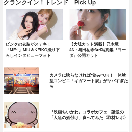
クランクイン！トレンド Pick Up
ピンクの衣装がステキ！
【大胆カット満載】乃木坂
「ME:I」MIU＆KEIKO撮り下
46・与田祐希3rd写真集『ヨー
ろしインタビューフォト
ダ』公開カット
カメラに映らなければ“盗み”OK！ 体験
型コンビニ「ギガマート展」がヤバすぎた
ｗ
『映画ちいかわ』コラボカフェ 話題の
「人魚の煮付け」食べてみた〈取材レポ〉