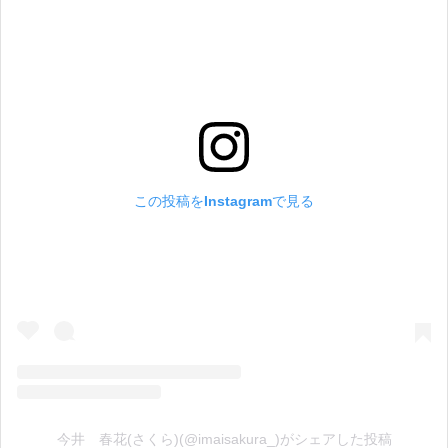
この投稿をInstagramで見る
今井 春花(さくら)(@imaisakura_)がシェアした投稿