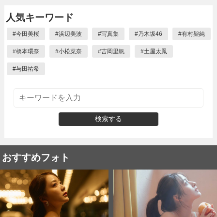
人気キーワード
#
今田美桜
#
浜辺美波
#
写真集
#
乃木坂46
#
有村架純
#
橋本環奈
#
小松菜奈
#
吉岡里帆
#
土屋太鳳
#
与田祐希
検索する
おすすめフォト