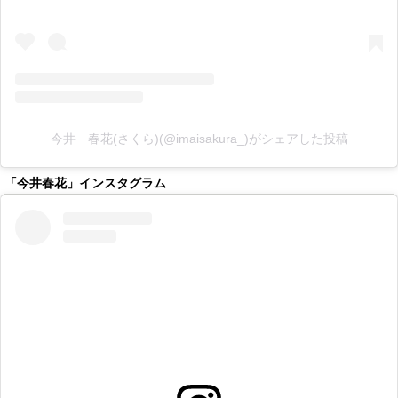
今井 春花(さくら)(@imaisakura_)がシェアした投稿
「今井春花」インスタグラム