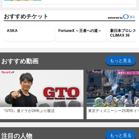
おすすめチケット
ASKA
FortuneX ～王者への道～
新日本プロレス G
CLIMAX 36
おすすめ動画
もっと見る
『GTO』連ドラが28年ぶり復活
東京ディズニーシー25周年イ
注目の人物
もっと見る