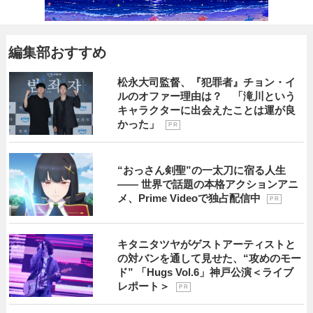
編集部おすすめ
松永大司監督、『犯罪者』チョン・イ
ルのオファー理由は？ 「滝川という
キャラクターに出会えたことは運が良
かった」
P R
“おっさん剣聖”の一太刀に宿る人生
―― 世界で話題の本格アクションアニ
メ、Prime Videoで独占配信中
P R
キタニタツヤがゲストアーティストと
の対バンを通して見せた、“攻めのモー
ド” 「Hugs Vol.6」神戸公演＜ライブ
レポート＞
P R