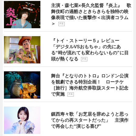
主演・森七菜×長久允監督『炎上』 歌
舞伎町の過酷さときらきらを独特の映
像表現で描いた衝撃作＜出演者コラム
＞
P R
『トイ・ストーリー５』レビュー
「デジタルVSおもちゃ」の先にあ
る“時が流れても変わらないもの”に目
頭が熱くなる
P R
舞台『となりのトトロ』ロンドン公演
を観劇できる特別企画！ ローチケ
［旅行］海外航空券取扱スタート記念
で実施
P R
鎮西寿々歌「お芝居を辞めようと思っ
てからの再スタートだった」 主演作
で再会した“演じる喜び”