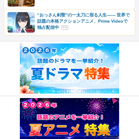
“おっさん剣聖”の一太刀に宿る人生―― 世界で
話題の本格アクションアニメ、Prime Videoで
独占配信中
P R