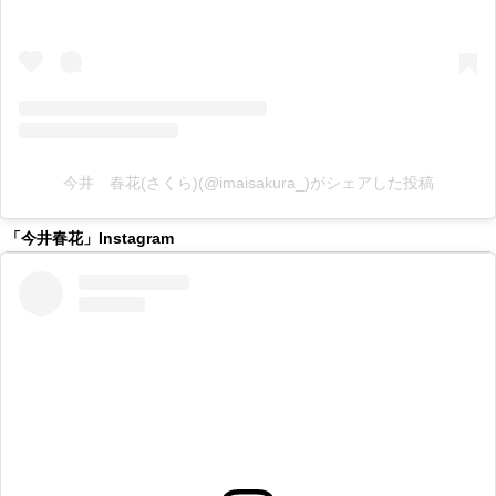
今井 春花(さくら)(@imaisakura_)がシェアした投稿
「今井春花」Instagram