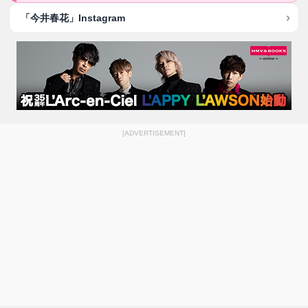
「今井春花」Instagram
[ADVERTISEMENT]