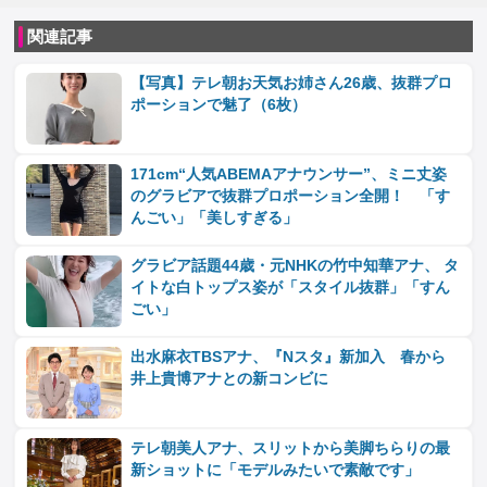
関連記事
【写真】テレ朝お天気お姉さん26歳、抜群プロ
ポーションで魅了（6枚）
171cm“人気ABEMAアナウンサー”、ミニ丈姿
のグラビアで抜群プロポーション全開！ 「す
んごい」「美しすぎる」
グラビア話題44歳・元NHKの竹中知華アナ、 タ
イトな白トップス姿が「スタイル抜群」「すん
ごい」
出水麻衣TBSアナ、『Nスタ』新加入 春から
井上貴博アナとの新コンビに
テレ朝美人アナ、スリットから美脚ちらりの最
新ショットに「モデルみたいで素敵です」