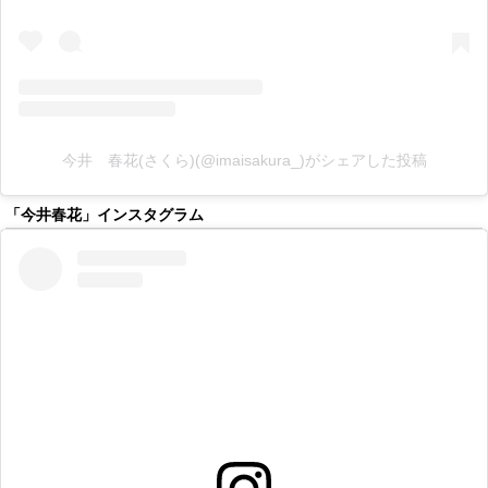
今井 春花(さくら)(@imaisakura_)がシェアした投稿
「今井春花」インスタグラム