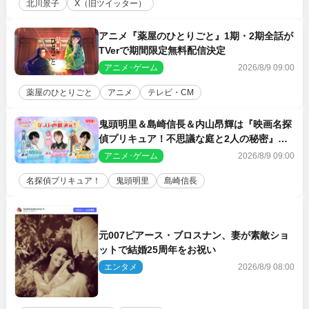
北川景子
X（旧ツイッター）
アニメ『薬屋のひとりごと』1期・2期全話が
TVerで期間限定無料配信決定
アニメ･ゲーム
2026/8/9 09:00
薬屋のひとりごと
アニメ
テレビ・CM
鬼頭明里＆島崎信長＆内山昂輝は『映画名探
偵プリキュア！不思議な庭と2人の秘密』ゲ
スト声優に決定
アニメ･ゲーム
2026/8/9 09:00
名探偵プリキュア！
鬼頭明里
島崎信長
元007ピアース・ブロスナン、妻が素敵ショ
ットで結婚25周年をお祝い
エンタメ
2026/8/9 08:00