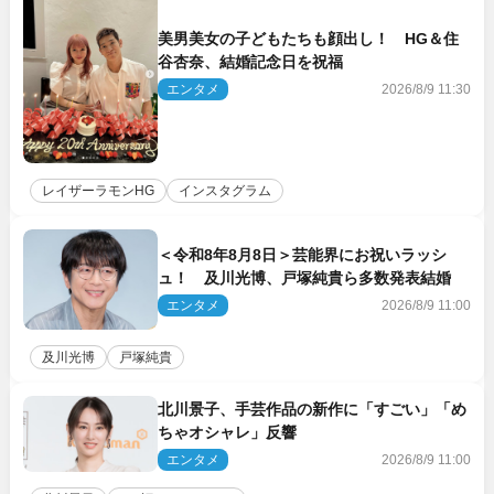
美男美女の子どもたちも顔出し！ HG＆住
谷杏奈、結婚記念日を祝福
エンタメ
2026/8/9 11:30
レイザーラモンHG
インスタグラム
＜令和8年8月8日＞芸能界にお祝いラッシ
ュ！ 及川光博、戸塚純貴ら多数発表結婚
エンタメ
2026/8/9 11:00
及川光博
戸塚純貴
北川景子、手芸作品の新作に「すごい」「め
ちゃオシャレ」反響
エンタメ
2026/8/9 11:00