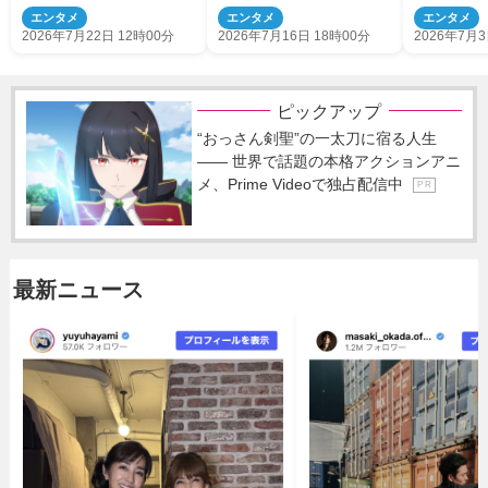
マンあふれるデジタル写真
ぎ」「健康的」
洗車したて
エンタメ
エンタメ
エンタメ
集!!
ョット
2026年7月22日 12時00分
2026年7月16日 18時00分
2026年7月3
ピックアップ
“おっさん剣聖”の一太刀に宿る人生
―― 世界で話題の本格アクションアニ
メ、Prime Videoで独占配信中
P R
最新ニュース