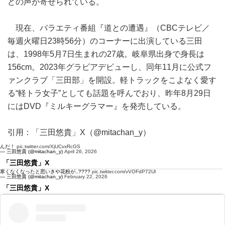
どの声が寄せられている。
現在、バラエティ番組『道との遭遇』（CBCテレビ／
毎週火曜日23時56分）のコーナーに出演している三田
は、1998年5月7日生まれの27歳。岐阜県出身で身長は
156cm。2023年グラビアデビューし、同年11月に公式フ
ァンクラブ「三田部」を開設。軽トラックをこよなく愛す
る“軽トラ女子”としても話題を呼んでおり、昨年8月29日
にはDVD『ミルキーグラマー』を発売している。
引用：「三田悠貴」X（@mitachan_y）
んだ！
pic.twitter.com/XjUCvxRcGS
— 三田悠貴 (@mitachan_y)
April 26, 2026
「三田悠貴」X
寒くなくなったと思いきや花粉が..????
pic.twitter.com/vVOFdP72Ul
— 三田悠貴 (@mitachan_y)
February 22, 2026
「三田悠貴」X