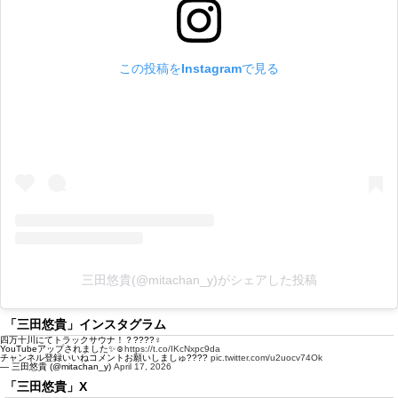
この投稿をInstagramで見る
三田悠貴(@mitachan_y)がシェアした投稿
「三田悠貴」インスタグラム
四万十川にてトラックサウナ！？????‍♀️
YouTubeアップされました✨☺️
https://t.co/IKcNxpc9da
チャンネル登録いいねコメントお願いしましゅ????
pic.twitter.com/u2uocv74Ok
— 三田悠貴 (@mitachan_y)
April 17, 2026
「三田悠貴」X