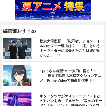
編集部おすすめ
松永大司監督、『犯罪者』チョン・イ
ルのオファー理由は？ 「滝川という
キャラクターに出会えたことは運が良
かった」
P R
“おっさん剣聖”の一太刀に宿る人生
―― 世界で話題の本格アクションアニ
メ、Prime Videoで独占配信中
P R
キタニタツヤがゲストアーティストと
の対バンを通して見せた、“攻めのモー
ド” 「Hugs Vol.6」神戸公演＜ライブ