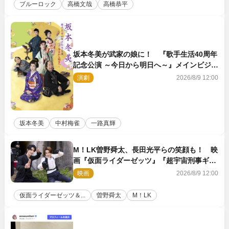
ブルーロック
高橋文哉
高橋恭平
坂本冬美が武家の娘に！ 『歌手生活40周年
記念公演 ～今日から明日へ～』メインビジュ
アル公開
演劇
2026/8/9 12:00
坂本冬美
中村梅雀
一路真輝
M！LK曽野舜太、長田光平らの笑顔も！ 映
画『仮面ライダーゼッツ』『超宇宙刑事ギャ
バン インフィニティ』オフショット到着
映画
2026/8/9 12:00
仮面ライダーゼッツ＆...
曽野舜太
M！LK