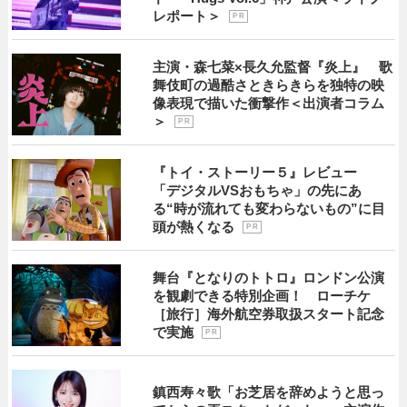
レポート＞
P R
主演・森七菜×長久允監督『炎上』 歌
舞伎町の過酷さときらきらを独特の映
像表現で描いた衝撃作＜出演者コラム
＞
P R
『トイ・ストーリー５』レビュー
「デジタルVSおもちゃ」の先にあ
る“時が流れても変わらないもの”に目
頭が熱くなる
P R
舞台『となりのトトロ』ロンドン公演
を観劇できる特別企画！ ローチケ
［旅行］海外航空券取扱スタート記念
で実施
P R
鎮西寿々歌「お芝居を辞めようと思っ