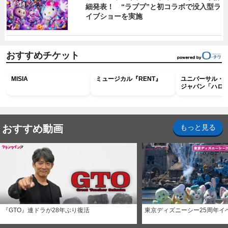
細発表！ “ラブブ”と初コラボで没入型ラ
イブショーを実施
おすすめチケット
MISIA
ミュージカル『RENT』
ユニバーサル・
ジャパン「ハロ
ホラー・ナイト 
ナイト～パス」
おすすめ動画
もっと見る
『GTO』連ドラが28年ぶり復活
東京ディズニーシー25周年イ