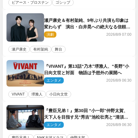
ピアース・ブロスナン
ゴシップ
瀬戸康史＆有村架純、9年ぶり共演も印象は
変わらず 演出・白井晃への絶大なる信頼を
胸に舞台『キュー』に挑む
演劇
2026/8/9 07:00
瀬戸康史
有村架純
舞台
『VIVANT』第13話“乃木”堺雅人、“長野”小
日向文世と対面 物語は予想外の展開へ
エンタメ
2026/8/9 06:30
VIVANT
堺雅人
小日向文世
『豊臣兄弟！』第30回 “小一郎”仲野太賀、
天下人を目指す兄“秀吉”池松壮亮と“清須会
議”へ
エンタメ
2026/8/9 06:30
豊臣兄弟！
NHK大河ドラマ
仲野太賀