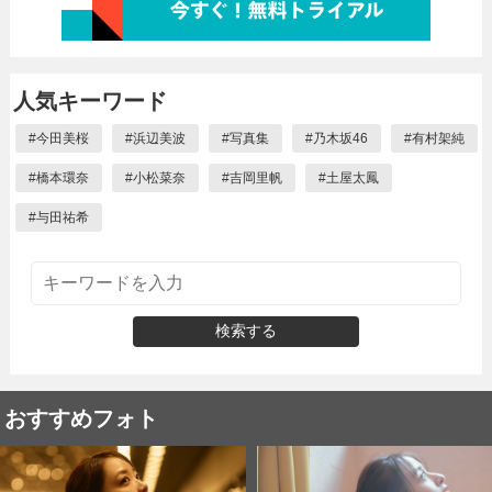
人気キーワード
#
今田美桜
#
浜辺美波
#
写真集
#
乃木坂46
#
有村架純
#
橋本環奈
#
小松菜奈
#
吉岡里帆
#
土屋太鳳
#
与田祐希
検索する
おすすめフォト