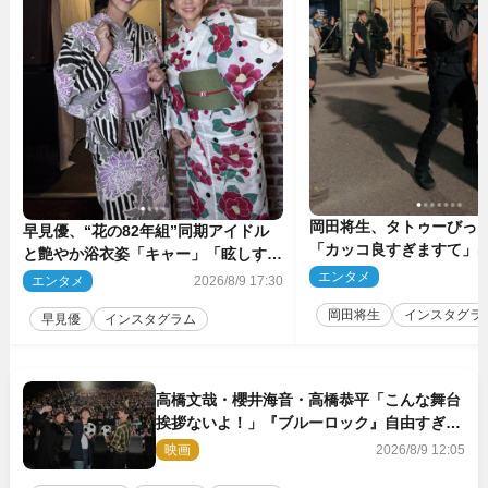
岡田将生、タトゥーびっ
早見優、“花の82年組”同期アイドル
「カッコ良すぎますて」
と艶やか浴衣姿「キャー」「眩しすぎ
マのオフショ多数公開
ます」
エンタメ
2
エンタメ
2026/8/9 17:30
岡田将生
インスタグラ
早見優
インスタグラム
高橋文哉・櫻井海音・高橋恭平「こんな舞台
挨拶ないよ！」『ブルーロック』自由すぎる
イベントレポート
映画
2026/8/9 12:05