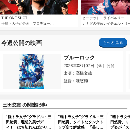
THE ONE SHOT
ヒーテッド・ライバルリー
千鳥・大悟が企画・プロデュー…
カナダの作家レイチェル・リ
今週公開の映画
もっと見る
ブルーロック
2026年08月07日（金）公開
出演：高橋文哉
監督：瀧悠輔
›
三田悠貴 の関連記事
“軽トラ女子”グラドル・三
“軽トラ女子”グラドル・三
“軽トラ女
田悠貴、理想的美ボデ
田悠貴、タイトなタンクト
田悠貴、ミ
ィ！ はち切れんばかりロ
ップ姿で解放感 「美しす
プ姿が「