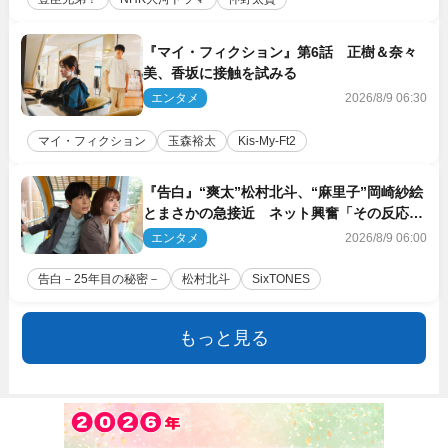
『マイ・フィクション』第6話 正樹＆奈々
美、香坂に接触を試みる
エンタメ
2026/8/9 06:30
マイ・フィクション
玉森裕太
Kis‐My‐Ft2
『告白』“爽太”松村北斗、“麻里子”岡崎紗絵
とまさかの急接近 ネット興奮「その反応
は」「いいの!?」（ネタバレあり）
エンタメ
2026/8/9 06:00
告白－25年目の秘密－
松村北斗
SixTONES
もっと見る