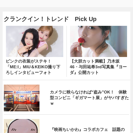
クランクイン！トレンド Pick Up
ピンクの衣装がステキ！
【大胆カット満載】乃木坂
「ME:I」MIU＆KEIKO撮り下
46・与田祐希3rd写真集『ヨー
ろしインタビューフォト
ダ』公開カット
カメラに映らなければ“盗み”OK！ 体験
型コンビニ「ギガマート展」がヤバすぎた
ｗ
『映画ちいかわ』コラボカフェ 話題の