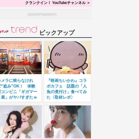
クランクイン！ YouTubeチャンネル ＞
[ADVERTISEMENT]
ピックアップ
カメラに映らなけれ
『映画ちいかわ』コラ
ば“盗み”OK！ 体験
ボカフェ 話題の「人
型コンビニ「ギガマー
魚の煮付け」食べてみ
ト展」がヤバすぎたｗ
た〈取材レポ〉