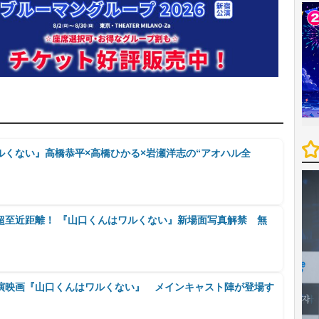
ルくない』高橋恭平×高橋ひかる×岩瀬洋志の“アオハル全
超至近距離！ 『山口くんはワルくない』新場面写真解禁 無
演映画『山口くんはワルくない』 メインキャスト陣が登場す