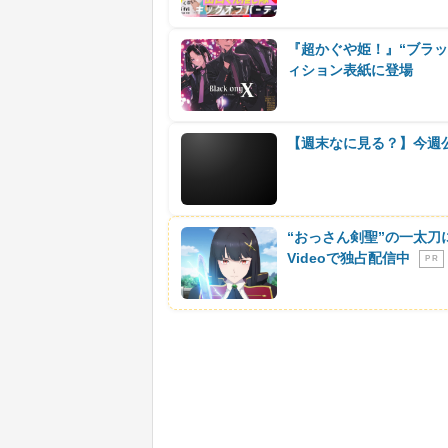
『超かぐや姫！』“ブラッ
ィション表紙に登場
【週末なに見る？】今週
“おっさん剣聖”の一太刀
Videoで独占配信中
P R