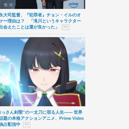
永大司監督、『犯罪者』チョン・イルのオ
ァー理由は？ 「滝川というキャラクター
出会えたことは運が良かった」
P R
おっさん剣聖”の一太刀に宿る人生―― 世界
話題の本格アクションアニメ、Prime Video
独占配信中
P R