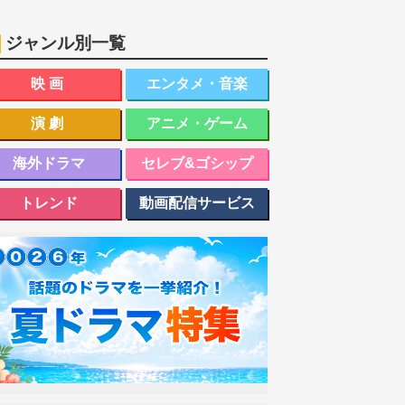
ジャンル別一覧
映画
エンタメ・音楽
演劇
アニメ・ゲーム
海外ドラマ
セレブ&ゴシップ
トレンド
動画配信サービス