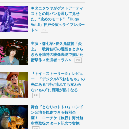
キタニタツヤがゲストアーティ
ストとの対バンを通して見せ
た、“攻めのモード” 「Hugs
Vol.6」神戸公演＜ライブレポー
ト＞
P R
主演・森七菜×長久允監督『炎
上』 歌舞伎町の過酷さときら
きらを独特の映像表現で描いた
衝撃作＜出演者コラム＞
P R
『トイ・ストーリー５』レビュ
ー 「デジタルVSおもちゃ」の
先にある“時が流れても変わら
ないもの”に目頭が熱くなる
P R
舞台『となりのトトロ』ロンド
ン公演を観劇できる特別企
画！ ローチケ［旅行］海外航
空券取扱スタート記念で実施
P R