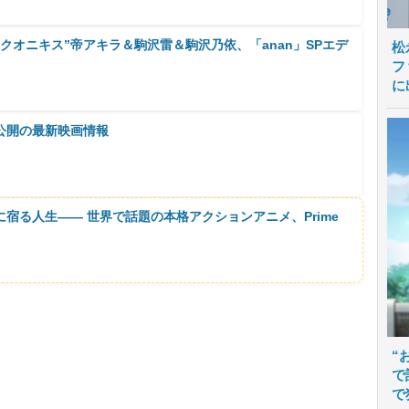
クオニキス”帝アキラ＆駒沢雷＆駒沢乃依、「anan」SPエデ
松
フ
に
公開の最新映画情報
に宿る人生―― 世界で話題の本格アクションアニメ、Prime
“
で
で