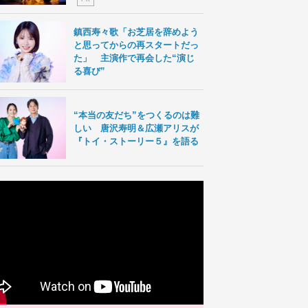
鎮西寿々歌「お芝居を辞めよう
と思ってからの再スタートだっ
た」 主演作で再会した“演じ
る喜び”
“本当の友だち”をつくるのは難
しい 唐沢寿明＆広瀬アリスが
『トイ・ストーリー５』を語る