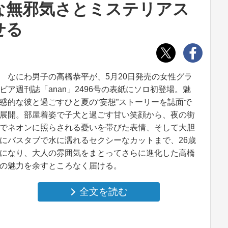
な無邪気さとミステリアス
せる
なにわ男子の高橋恭平が、5月20日発売の女性グラ
ビア週刊誌「anan」2496号の表紙にソロ初登場。魅
惑的な彼と過ごすひと夏の“妄想”ストーリーを誌面で
展開。部屋着姿で子犬と過ごす甘い笑顔から、夜の街
でネオンに照らされる憂いを帯びた表情、そして大胆
にバスタブで水に濡れるセクシーなカットまで、26歳
になり、大人の雰囲気をまとってさらに進化した高橋
の魅力を余すところなく届ける。
全文を読む