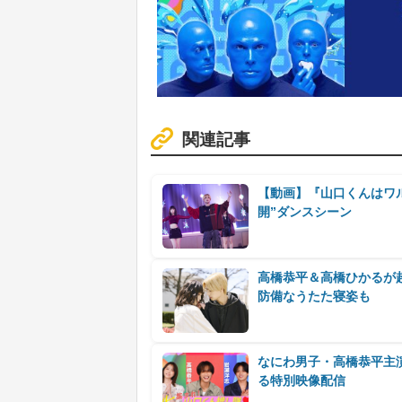
関連記事
【動画】『山口くんはワ
開”ダンスシーン
高橋恭平＆高橋ひかるが
防備なうたた寝姿も
なにわ男子・高橋恭平主
る特別映像配信