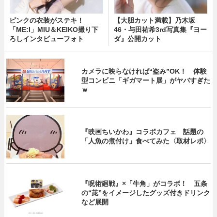
ピンクの衣装がステキ！
【大胆カット満載】乃木坂
「ME:I」MIU＆KEIKO撮り下
46・与田祐希3rd写真集『ヨー
ろしインタビューフォト
ダ』公開カット
カメラに映らなければ“盗み”OK！ 体験
型コンビニ「ギガマート展」がヤバすぎた
ｗ
『映画ちいかわ』コラボカフェ 話題の
「人魚の煮付け」食べてみた〈取材レポ〉
『呪術廻戦』×「牛角」がコラボ！ 五条
の“茈”をイメージしたグッズ付きドリンク
など展開