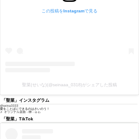
この投稿をInstagramで見る
聖菜(せいな)(@seinaaa_0318)がシェアした投稿
「聖菜」インスタグラム
@seina3333
愛をことばにできるのはさいのう！
♬ オリジナル楽曲 - 榊 - ゅゎ
「聖菜」TikTok