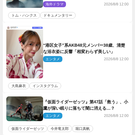
収めた特別映像解禁
海外ドラマ
2026/8/8 12:00
トム・ハンクス
ドキュメンタリー
“港区女子”系AKB48元メンバー38歳、清楚
な浴衣姿に反響「相変わらず美しい」
エンタメ
2026/8/8 12:00
大島麻衣
インスタグラム
『仮面ライダーゼッツ』第47話「救う」、小
鷹が深い眠りに落ちて闇に消える…？
エンタメ
2026/8/8 12:00
仮面ライダーゼッツ
今井竜太郎
堀口真帆