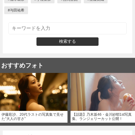
#
与田祐希
検索する
おすすめフォト
伊藤彩沙、20代ラストの写真集で見せ
【話題】乃木坂46・金川紗耶1st写真
た“大人の甘さ”
集、ランジェリーカット公開！