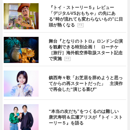
『トイ・ストーリー５』レビュー
「デジタルVSおもちゃ」の先にあ
る“時が流れても変わらないもの”に目
頭が熱くなる
P R
舞台『となりのトトロ』ロンドン公演
を観劇できる特別企画！ ローチケ
［旅行］海外航空券取扱スタート記念
で実施
P R
鎮西寿々歌「お芝居を辞めようと思っ
てからの再スタートだった」 主演作
で再会した“演じる喜び”
“本当の友だち”をつくるのは難しい
唐沢寿明＆広瀬アリスが『トイ・スト
ーリー５』を語る