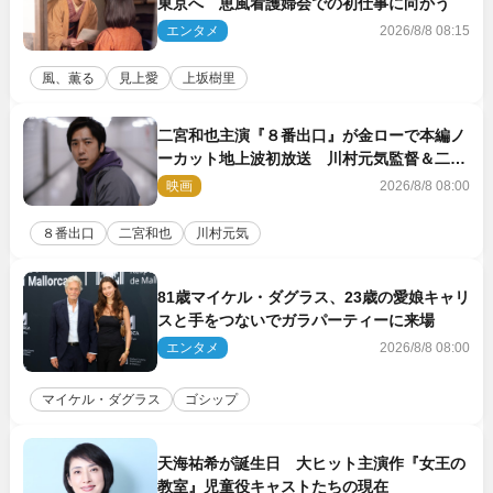
東京へ 恵風看護婦会での初仕事に向かう
エンタメ
2026/8/8 08:15
風、薫る
見上愛
上坂樹里
二宮和也主演『８番出口』が金ローで本編ノ
ーカット地上波初放送 川村元気監督＆二宮
コメント到着
映画
2026/8/8 08:00
８番出口
二宮和也
川村元気
81歳マイケル・ダグラス、23歳の愛娘キャリ
スと手をつないでガラパーティーに来場
エンタメ
2026/8/8 08:00
マイケル・ダグラス
ゴシップ
天海祐希が誕生日 大ヒット主演作『女王の
教室』児童役キャストたちの現在