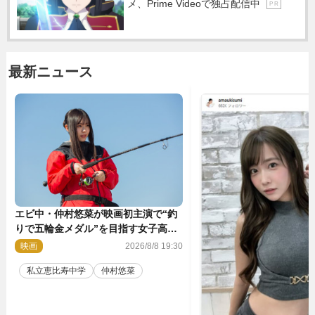
メ、Prime Videoで独占配信中
P R
最新ニュース
エビ中・仲村悠菜が映画初主演で“釣
りで五輪金メダル”を目指す女子高生
に！ 映画『つりこまち』今秋公開
映画
2026/8/8 19:30
私立恵比寿中学
仲村悠菜