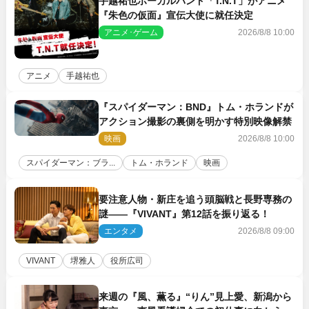
手越祐也ボーカルバンド「T.N.T」がアニメ
『朱色の仮面』宣伝大使に就任決定
アニメ･ゲーム
2026/8/8 10:00
アニメ
手越祐也
『スパイダーマン：BND』トム・ホランドが
アクション撮影の裏側を明かす特別映像解禁
映画
2026/8/8 10:00
スパイダーマン：ブラ...
トム・ホランド
映画
要注意人物・新庄を追う頭脳戦と長野専務の
謎――『VIVANT』第12話を振り返る！
エンタメ
2026/8/8 09:00
VIVANT
堺雅人
役所広司
来週の『風、薫る』“りん”見上愛、新潟から