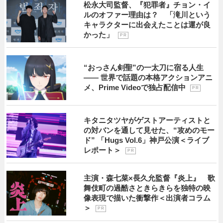
松永大司監督、『犯罪者』チョン・イ
ルのオファー理由は？ 「滝川という
キャラクターに出会えたことは運が良
かった」
P R
“おっさん剣聖”の一太刀に宿る人生
―― 世界で話題の本格アクションアニ
メ、Prime Videoで独占配信中
P R
キタニタツヤがゲストアーティストと
の対バンを通して見せた、“攻めのモー
ド” 「Hugs Vol.6」神戸公演＜ライブ
レポート＞
P R
主演・森七菜×長久允監督『炎上』 歌
舞伎町の過酷さときらきらを独特の映
像表現で描いた衝撃作＜出演者コラム
＞
P R