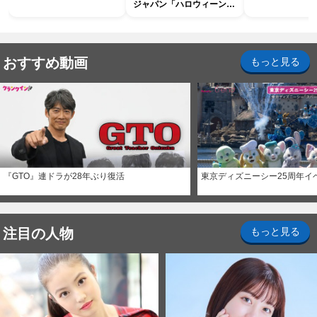
ジャパン「ハロウィーン・
ホラー・ナイト ～オール
ナイト～パス」
おすすめ動画
もっと見る
『GTO』連ドラが28年ぶり復活
東京ディズニーシー25周年イ
注目の人物
もっと見る