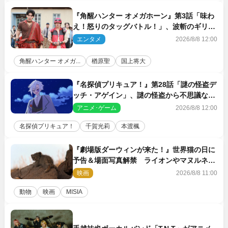
『角醒ハンター オメガホーン』第3話「味わ
え！怒りのタッグバトル！」、波斬のギリコ
がハンターバトルを挑んできた！
エンタメ
2026/8/8 12:00
角醒ハンター オメガ...
楢原聖
国上将大
『名探偵プリキュア！』第28話「謎の怪盗デ
ッチ・アゲイン」、謎の怪盗から不思議な予
告状が届く
アニメ･ゲーム
2026/8/8 12:00
名探偵プリキュア！
千賀光莉
本渡楓
『劇場版ダーウィンが来た！』世界猫の日に
予告＆場面写真解禁 ライオンやマヌルネコ
の赤ちゃんが大集合
映画
2026/8/8 11:00
動物
映画
MISIA