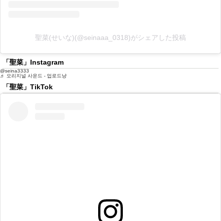
聖菜(せいな)(@seinaaa_0318)がシェアした投稿
「聖菜」Instagram
@seina3333
♬ 오리지널 사운드 - 업로드냥
「聖菜」TikTok