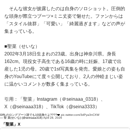
そんな彼女が披露したのは自身のソロショット。圧倒的
な頭身が際立つブーツ×ミニ丈姿で魅せた。ファンからは
「スタイル抜群」「可愛い」「綺麗過ぎます」などの声が
集まっている。
■聖菜（せいな）
2002年3月18日生まれの23歳。出身は神奈川県。身長
162cm。現役女子高生である16歳の時に妊娠、17歳で出
産した1児の母。20歳で1st写真集を発売。愛娘との姿も自
身のYouTubeにて度々公開しており、2人の仲睦まじい姿
に温かいコメントが数多く集まっている。
引用：「聖菜」Instagram（＠seinaaa_0318）、
X（@seinaaa318）、TikTok（@seina3333）
GRLのロングブーツ誰でも10頭身だよ????❤️
pic.twitter.com/3dPya3nCXW
— 聖 菜(せいな) (@seinaaa318)
April 28, 2026
「聖菜」X