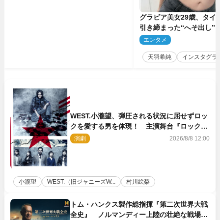
グラビア美女29歳、タイ
引き締まった“へそ出し”
「可愛い過ぎる」
エンタメ
2
天羽希純
インスタグラ
WEST.小瀧望、弾圧される状況に屈せずロッ
クを愛する男を体現！ 主演舞台『ロックン
ロール』ビジュアル解禁
演劇
2026/8/8 12:00
小瀧望
WEST.（旧ジャニーズW...
村川絵梨
トム・ハンクス製作総指揮『第二次世界大戦
全史』 ノルマンディー上陸の壮絶な戦場を