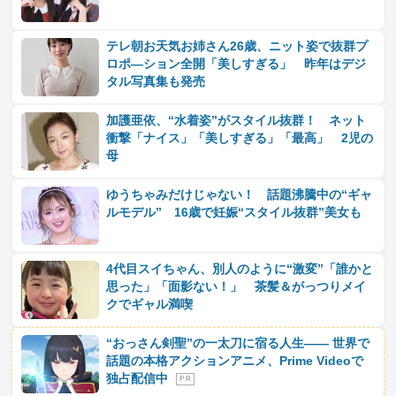
テレ朝お天気お姉さん26歳、ニット姿で抜群プ
ロポ―ション全開「美しすぎる」 昨年はデジ
タル写真集も発売
加護亜依、“水着姿”がスタイル抜群！ ネット
衝撃「ナイス」「美しすぎる」「最高」 2児の
母
ゆうちゃみだけじゃない！ 話題沸騰中の“ギャ
ルモデル” 16歳で妊娠“スタイル抜群”美女も
4代目スイちゃん、別人のように“激変”「誰かと
思った」「面影ない！」 茶髪＆がっつりメイ
クでギャル満喫
“おっさん剣聖”の一太刀に宿る人生―― 世界で
話題の本格アクションアニメ、Prime Videoで
独占配信中
P R