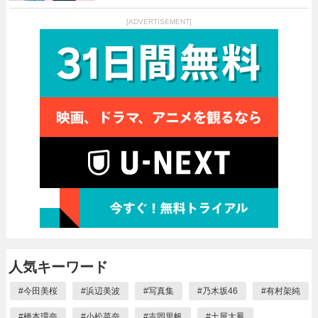
[ADVERTISEMENT]
人気キーワード
#
今田美桜
#
浜辺美波
#
写真集
#
乃木坂46
#
有村架純
#
橋本環奈
#
小松菜奈
#
吉岡里帆
#
土屋太鳳