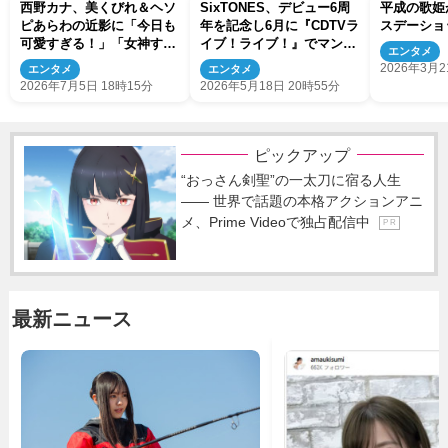
西野カナ、美くびれ＆ヘソ
SixTONES、デビュー6周
平成の歌姫
ピあらわの近影に「今日も
年を記念し6月に『CDTVラ
スデーショ
可愛すぎる！」「女神すぎ
イブ！ライブ！』でマンス
エンタメ
ない？」
リーライブ
2026年3月2
エンタメ
エンタメ
2026年7月5日 18時15分
2026年5月18日 20時55分
ピックアップ
“おっさん剣聖”の一太刀に宿る人生
―― 世界で話題の本格アクションアニ
メ、Prime Videoで独占配信中
P R
最新ニュース