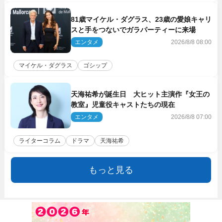
81歳マイケル・ダグラス、23歳の愛娘キャリ
スと手をつないでガラパーティーに来場
エンタメ
2026/8/8 08:00
マイケル・ダグラス
ゴシップ
天海祐希が誕生日 大ヒット主演作『女王の
教室』児童役キャストたちの現在
エンタメ
2026/8/8 07:00
ライターコラム
ドラマ
天海祐希
もっと見る