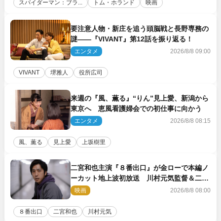
スパイダーマン：ブラ...
トム・ホランド
映画
要注意人物・新庄を追う頭脳戦と長野専務の
謎――『VIVANT』第12話を振り返る！
エンタメ
2026/8/8 09:00
VIVANT
堺雅人
役所広司
来週の『風、薫る』“りん”見上愛、新潟から
東京へ 恵風看護婦会での初仕事に向かう
エンタメ
2026/8/8 08:15
風、薫る
見上愛
上坂樹里
二宮和也主演『８番出口』が金ローで本編ノ
ーカット地上波初放送 川村元気監督＆二宮
コメント到着
映画
2026/8/8 08:00
８番出口
二宮和也
川村元気