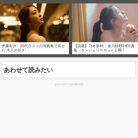
伊藤彩沙、20代ラストの写真集で見せ
【話題】乃木坂46・金川紗耶1st写真
た“大人の甘さ”
集、ランジェリーカット公開！
あわせて読みたい
[ADVERTISEMENT]