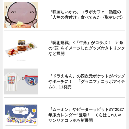
『映画ちいかわ』コラボカフェ 話題の
「人魚の煮付け」食べてみた〈取材レポ〉
『呪術廻戦』×「牛角」がコラボ！ 五条
の“茈”をイメージしたグッズ付きドリンク
など展開
『ドラえもん』の四次元ポケットがバッグ
やポーチに！ 「グラニフ」コラボアイテ
ム8．11発売
『ムーミン』やピーターラビットの“2027
年版カレンダー”登場！ くらはしれい×
サンリオコラボも新展開