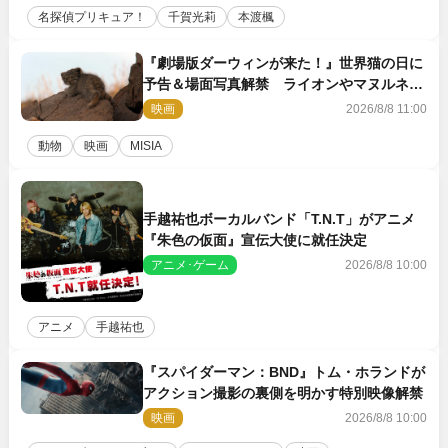
名探偵プリキュア！
千賀光莉
本渡楓
『劇場版ダーウィンが来た！』世界猫の日に
予告＆場面写真解禁 ライオンやマヌルネコ
の赤ちゃんが大集合
映画
2026/8/8 11:00
動物
映画
MISIA
手越祐也ボーカルバンド「T.N.T」がアニメ
『朱色の仮面』宣伝大使に就任決定
アニメ･ゲーム
2026/8/8 10:00
アニメ
手越祐也
『スパイダーマン：BND』トム・ホランドが
アクション撮影の裏側を明かす特別映像解禁
映画
2026/8/8 10:00