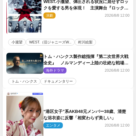
WEST.小瀧望、弾圧される状況に屈せずロッ
クを愛する男を体現！ 主演舞台『ロックン
ロール』ビジュアル解禁
演劇
2026/8/8 12:00
小瀧望
WEST.（旧ジャニーズW...
村川絵梨
トム・ハンクス製作総指揮『第二次世界大戦
全史』 ノルマンディー上陸の壮絶な戦場を
収めた特別映像解禁
海外ドラマ
2026/8/8 12:00
トム・ハンクス
ドキュメンタリー
“港区女子”系AKB48元メンバー38歳、清楚
な浴衣姿に反響「相変わらず美しい」
エンタメ
2026/8/8 12:00