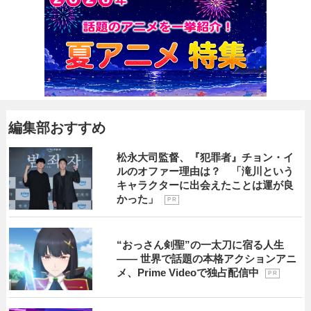
編集部おすすめ
松永大司監督、『犯罪者』チョン・イ
ルのオファー理由は？ 「滝川という
キャラクターに出会えたことは運が良
かった」
P R
“おっさん剣聖”の一太刀に宿る人生
―― 世界で話題の本格アクションアニ
メ、Prime Videoで独占配信中
P R