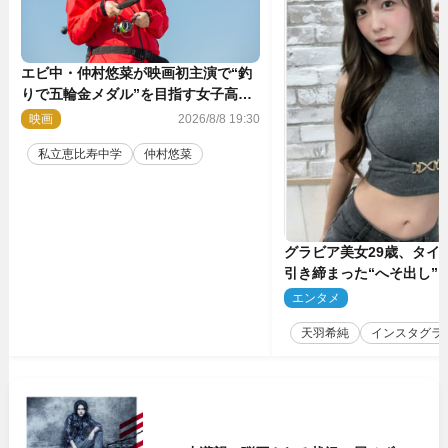
エビ中・仲村悠菜が映画初主演で“釣
りで五輪金メダル”を目指す女子高生
に！ 映画『つりこまち』今秋公開
映画
2026/8/8 19:30
私立恵比寿中学
仲村悠菜
グラビア美女29歳、タイ
引き締まった“へそ出し”
「可愛い過ぎる」
エンタメ
2
天羽希純
インスタグラ