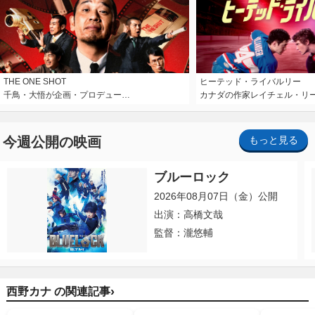
THE ONE SHOT
ヒーテッド・ライバルリー
千鳥・大悟が企画・プロデュー…
カナダの作家レイチェル・リ
今週公開の映画
もっと見る
ブルーロック
2026年08月07日（金）公開
出演：高橋文哉
監督：瀧悠輔
›
西野カナ の関連記事