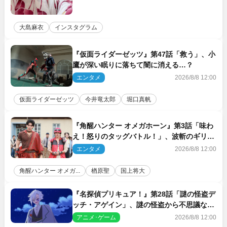
大島麻衣
インスタグラム
『仮面ライダーゼッツ』第47話「救う」、小
鷹が深い眠りに落ちて闇に消える…？
エンタメ
2026/8/8 12:00
仮面ライダーゼッツ
今井竜太郎
堀口真帆
『角醒ハンター オメガホーン』第3話「味わ
え！怒りのタッグバトル！」、波斬のギリコ
がハンターバトルを挑んできた！
エンタメ
2026/8/8 12:00
角醒ハンター オメガ...
楢原聖
国上将大
『名探偵プリキュア！』第28話「謎の怪盗デ
ッチ・アゲイン」、謎の怪盗から不思議な予
告状が届く
アニメ･ゲーム
2026/8/8 12:00