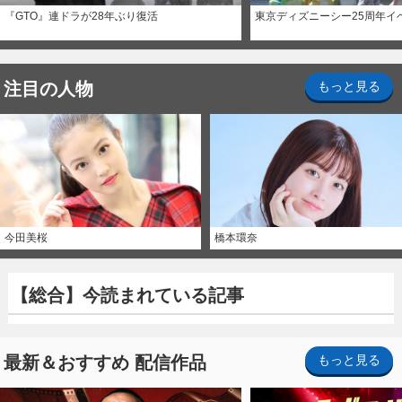
『GTO』連ドラが28年ぶり復活
東京ディズニーシー25周年イ
注目の人物
もっと見る
今田美桜
橋本環奈
【総合】今読まれている記事
最新＆おすすめ 配信作品
もっと見る