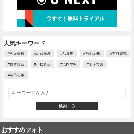
人気キーワード
#
今田美桜
#
浜辺美波
#
写真集
#
乃木坂46
#
有村架純
#
橋本環奈
#
小松菜奈
#
吉岡里帆
#
土屋太鳳
#
与田祐希
検索する
おすすめフォト