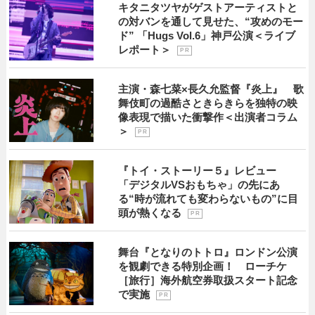
キタニタツヤがゲストアーティストと
の対バンを通して見せた、“攻めのモー
ド” 「Hugs Vol.6」神戸公演＜ライブ
レポート＞
P R
主演・森七菜×長久允監督『炎上』 歌
舞伎町の過酷さときらきらを独特の映
像表現で描いた衝撃作＜出演者コラム
＞
P R
『トイ・ストーリー５』レビュー
「デジタルVSおもちゃ」の先にあ
る“時が流れても変わらないもの”に目
頭が熱くなる
P R
舞台『となりのトトロ』ロンドン公演
を観劇できる特別企画！ ローチケ
［旅行］海外航空券取扱スタート記念
で実施
P R