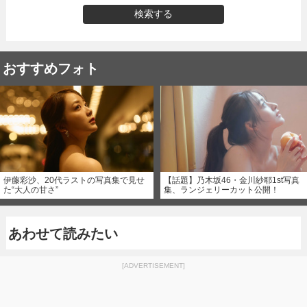
検索する
おすすめフォト
伊藤彩沙、20代ラストの写真集で見せ
【話題】乃木坂46・金川紗耶1st写真
た“大人の甘さ”
集、ランジェリーカット公開！
あわせて読みたい
[ADVERTISEMENT]