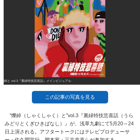
爍綽と vol.3『裏緑特技悲喜話』メインビジュアル
この記事の写真を見る
“爍綽（しゃくしゃく）と”vol.3『裏緑特技悲喜話（うら
みどりとくぎひきばなし）』が、浅草九劇にて5月20～24
日上演される。アフタートークにはテレビプロデューサ
ー・佐久間宣行、脚本家・三谷幸喜らが参加する。