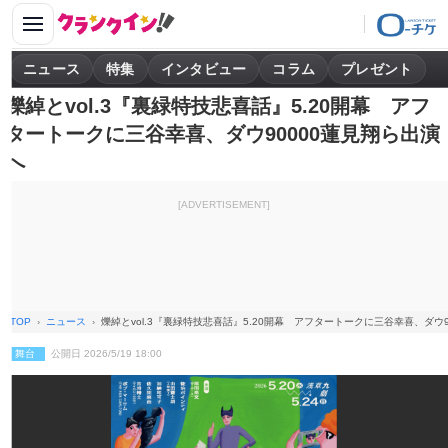
ニュース
特集
インタビュー
コラム
プレゼント
爍綽とvol.3『裏緑特技悲喜話』5.20開幕 アフ
タートークに三谷幸喜、ダウ90000蓮見翔ら出演
へ
[ADVERTISEMENT]
TOP
ニュース
爍綽とvol.3『裏緑特技悲喜話』5.20開幕 アフタートークに三谷幸喜、ダウ
舞台
公開日 2026/5/19 18:00