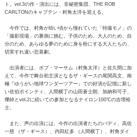
ト。vol.3の作・演出には、非秘密集団、THE ROB
CARLTONのキャプテン・村角太洋を迎える。
今作では、村角が幼い頃から憧れていた「特撮モノ」の
「撮影現場」の裏側に挑む。子供のため、大人のため、自
分のため、あらゆる夢のために身を粉にする大人たちの、
切実すれ違い悲喜劇。
出演者には、ボブ・マーサム（村角太洋）と佐久間に加
えて、今作で舞台初主演となるザ・ギースの尾関高文、南
極『ゆうがい地球ワンダーツアー』での好演が記憶に新し
い佐伯ポインティ、人間横丁の山田蒼士朗、加納和可子、
爍綽とvol.2に続いての参加となるナイロン100℃の吉増裕
士。
また、声の出演には、今作の出演者たちのバディ、高佐
一慈 （ザ・ギース）、内田紅多 （人間横丁）、村角ダイ