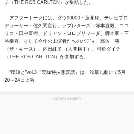
チ（THE ROB CARLTON）が集結した。
アフタートークには、ダウ90000・蓮見翔、テレビプロ
デューサー・佐久間宣行、ラブレターズ・塚本直毅、ココ
リコ・田中直樹、ドリアン・ロロブリジーダ、脚本家・三
谷幸喜、そして今作の出演者たちのバディ、高佐一慈
（ザ・ギース）、内田紅多 （人間横丁）、村角ダイチ
（THE ROB CARLTON）が参加する。
“爍綽と”vol.3『裏緑特技悲喜話』は、浅草九劇にて5月
20～24日上演。
[ADVERTISEMENT]