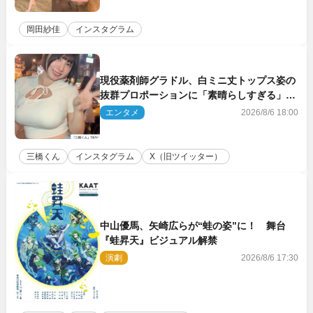
岡田紗佳
インスタグラム
現役薬剤師グラドル、白ミニ丈トップス姿の
抜群プロポーションに「素晴らしすぎる」
「すっっっご！」とネット絶賛
エンタメ
2026/8/6 18:00
三橋くん
インスタグラム
X（旧ツイッター）
中山優馬、矢崎広らが“蛙の姿”に！ 舞台
『蛙昇天』ビジュアル解禁
演劇
2026/8/6 17:30