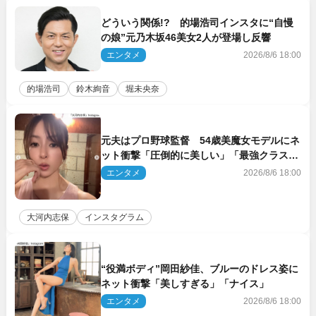
どういう関係!? 的場浩司インスタに“自慢
の娘”元乃木坂46美女2人が登場し反響
エンタメ
2026/8/6 18:00
的場浩司
鈴木絢音
堀未央奈
元夫はプロ野球監督 54歳美魔女モデルにネ
ット衝撃「圧倒的に美しい」「最強クラス」
「うっとり」
エンタメ
2026/8/6 18:00
大河内志保
インスタグラム
“役満ボディ”岡田紗佳、ブルーのドレス姿に
ネット衝撃「美しすぎる」「ナイス」
エンタメ
2026/8/6 18:00