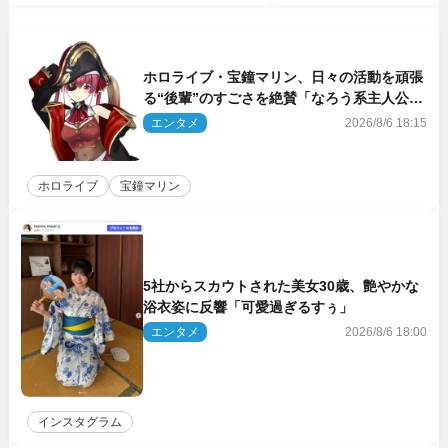
ホロライブ・宝鐘マリン、日々の活動を頑張
る“後輩”のすごさを絶賛「なろう系主人公ま
である」
エンタメ
2026/8/6 18:15
ホロライブ
宝鐘マリン
5社からスカウトされた美女30歳、艶やかな
浴衣姿に反響「可愛過ぎるすぅ」
エンタメ
2026/8/6 18:00
インスタグラム