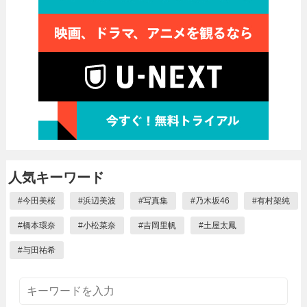
人気キーワード
#
今田美桜
#
浜辺美波
#
写真集
#
乃木坂46
#
有村架純
#
橋本環奈
#
小松菜奈
#
吉岡里帆
#
土屋太鳳
#
与田祐希