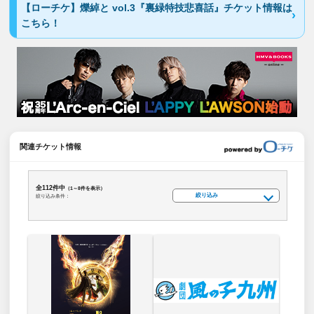
【ローチケ】爍綽と vol.3『裏緑特技悲喜話』チケット情報は
こちら！
関連チケット情報
全112件中
（1～8件を表示）
絞り込み
絞り込み条件：