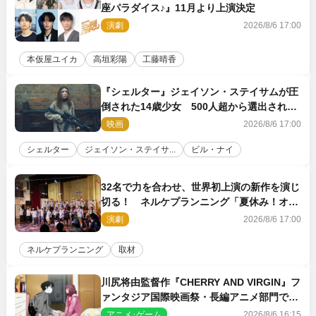
座パラダイス♪』11月より上演決定
演劇
2026/8/6 17:00
本仮屋ユイカ
高垣彩陽
工藤晴香
『シェルター』ジェイソン・ステイサムが圧
倒された14歳少女 500人超から選出された
新鋭ボディ・レイ・ブレスナックとは
映画
2026/8/6 17:00
シェルター
ジェイソン・ステイサ...
ビル・ナイ
32名で力を合わせ、世界初上演の新作を演じ
切る！ ネルケプランニング「夏休み！オ
ン・ワークショップ2026」レポート【最終
演劇
2026/8/6 17:00
日】
ネルケプランニング
取材
川尻将由監督作『CHERRY AND VIRGIN』フ
ァンタジア国際映画祭・長編アニメ部門で観
客賞・金賞受賞！
アニメ･ゲーム
2026/8/6 16:15