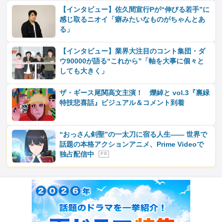
【インタビュー】佐久間宣行Pが“伸びる若手”に
感じ取るニオイ「癖みたいなものがちゃんとあ
る」
【インタビュー】業界大注目のコント集団・ダ
ウ90000が語る“これから”「軸を大事に個々と
しても大きく」
ザ・ギース尾関高文主演！ 爍綽と vol.3『裏緑
特技悲喜話』ビジュアル＆コメント到着
“おっさん剣聖”の一太刀に宿る人生―― 世界で
話題の本格アクションアニメ、Prime Videoで
独占配信中
P R