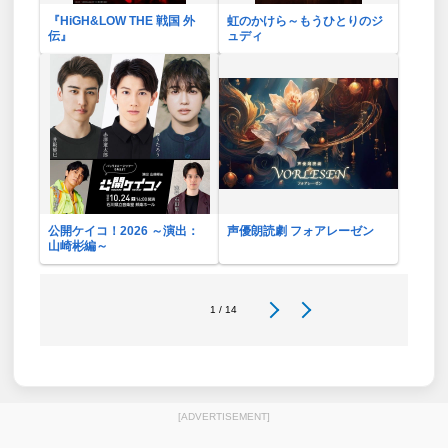
『HiGH&LOW THE 戦国 外
虹のかけら～もうひとりのジ
伝』
ュディ
公開ケイコ！2026 ～演出：
声優朗読劇 フォアレーゼン
山崎彬編～
1 / 14
[ADVERTISEMENT]