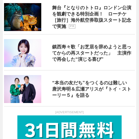
舞台『となりのトトロ』ロンドン公演
を観劇できる特別企画！ ローチケ
［旅行］海外航空券取扱スタート記念
で実施
P R
鎮西寿々歌「お芝居を辞めようと思っ
てからの再スタートだった」 主演作
で再会した“演じる喜び”
“本当の友だち”をつくるのは難しい
唐沢寿明＆広瀬アリスが『トイ・スト
ーリー５』を語る
[ADVERTISEMENT]