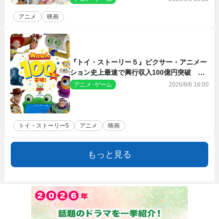
アニメ
映画
『トイ・ストーリー５』ピクサー・アニメー
ション史上最速で興行収入100億円突破 シ
リーズNo.1興収が目前
アニメ･ゲーム
2026/8/6 16:00
トイ・ストーリー5
アニメ
映画
もっと見る