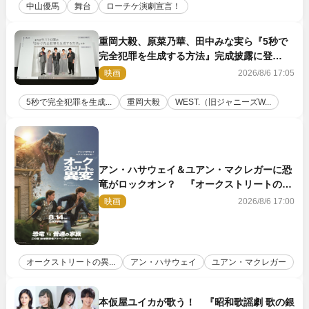
中山優馬
舞台
ローチケ演劇宣言！
重岡大毅、原菜乃華、田中みな実ら『5秒で
完全犯罪を生成する方法』完成披露に登
壇！ それぞれのAI活用術も発表
映画
2026/8/6 17:05
5秒で完全犯罪を生成...
重岡大毅
WEST.（旧ジャニーズW...
アン・ハサウェイ＆ユアン・マクレガーに恐
竜がロックオン？ 『オークストリートの異
変』新ビジュアル＆本編映像初解禁
映画
2026/8/6 17:00
オークストリートの異...
アン・ハサウェイ
ユアン・マクレガー
本仮屋ユイカが歌う！ 『昭和歌謡劇 歌の銀