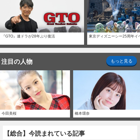
『GTO』連ドラが28年ぶり復活
東京ディズニーシー25周年イ
注目の人物
もっと見る
今田美桜
橋本環奈
【総合】今読まれている記事