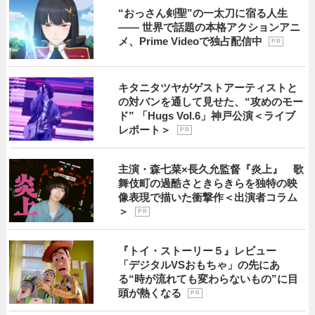
“おっさん剣聖”の一太刀に宿る人生
―― 世界で話題の本格アクションアニ
メ、Prime Videoで独占配信中
P R
キタニタツヤがゲストアーティストと
の対バンを通して見せた、“攻めのモー
ド” 「Hugs Vol.6」神戸公演＜ライブ
レポート＞
P R
主演・森七菜×長久允監督『炎上』 歌
舞伎町の過酷さときらきらを独特の映
像表現で描いた衝撃作＜出演者コラム
＞
P R
『トイ・ストーリー５』レビュー
「デジタルVSおもちゃ」の先にあ
る“時が流れても変わらないもの”に目
頭が熱くなる
P R