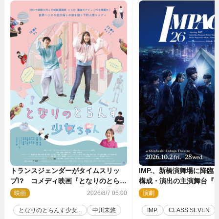
トランスジェンダーがタイムスリッ
IMP.、新橋演舞場に降臨
プ!? コメディ映画『となりのとらん
構成・演出の主演舞台『IM
す少女ちゃん』11.7公開決定
上演決定
映画
2026/8/7 05:00
演劇
2
となりのとらんす少女...
中川未悠
IMP.
CLASS SEVEN