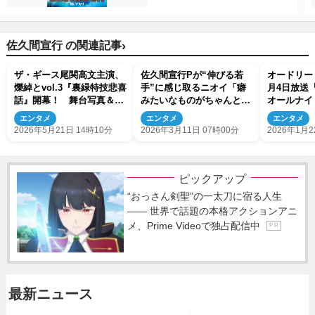
›
佐久間宣行 の関連記事
ザ・ギース尾関高文主演、
佐久間宣行Pが“伸びる若
オードリー
爍綽とvol.3『裏緑特技悲喜
手”に感じ取るニオイ「癖
月4日放送
話』開幕！ 舞台写真＆コ
みたいなものがちゃんとあ
オールナイ
メント到着
る」
に登場
エンタメ
エンタメ
エンタメ
2026年5月21日 14時10分
2026年3月11日 07時00分
2026年1月2
ピックアップ
“おっさん剣聖”の一太刀に宿る人生
―― 世界で話題の本格アクションアニ
メ、Prime Videoで独占配信中
P R
最新ニュース