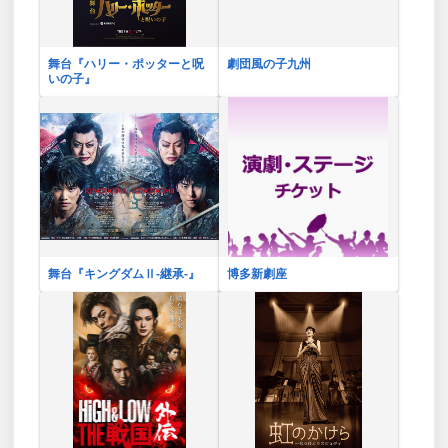
舞台『ハリー・ポッターと呪
劇団風の子九州
いの子』
舞台『キングダムⅡ-継承-』
博多新劇座