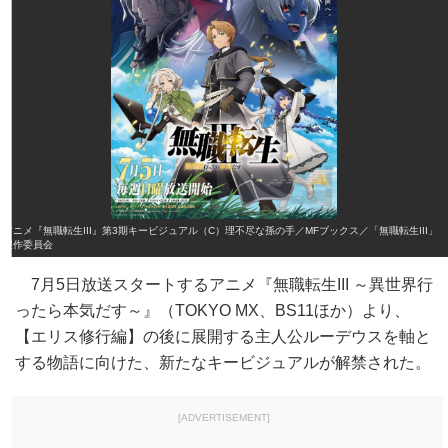
アニメ『無職転生III』第3期キービジュアル（C）理不尽な孫の手／MFブックス／「無職転生III」
製作委員会
7月5日放送スタートするアニメ『無職転生III ～異世界行
ったら本気だす～』（TOKYO MX、BS11ほか）より、
【エリス修行編】の後に展開する主人公ルーデウスを軸と
する物語に向けた、新たなキービジュアルが解禁された。
[ADVERTISEMENT]