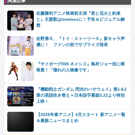
関連記事
佐藤勝利アニメ映画初主演『君と花火と約束
と』主題歌はtimeleszに！予告＆ビジュアル解
禁
佐野勇斗、『トイ・ストーリー５』新キャラ声
優に！ ファンの前でサプライズ発表
『サイボーグ009 ネメシス』島村ジョー役に梶
裕貴！「憧れの人物像です」
『機動戦士ガンダム 閃光のハサウェイ』第1＆2
章の英語吹き替え＋日本語字幕版5.22より特別
上映！
【2026年春アニメ】4月スタート 新アニメ一覧
＆最新ニュースまとめ