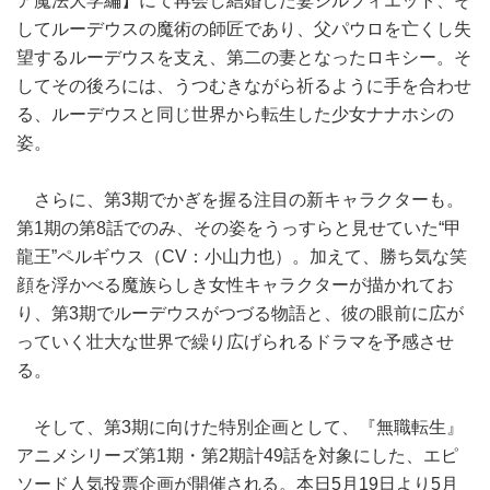
ア魔法大学編】にて再会し結婚した妻シルフィエット、そ
してルーデウスの魔術の師匠であり、父パウロを亡くし失
望するルーデウスを支え、第二の妻となったロキシー。そ
してその後ろには、うつむきながら祈るように手を合わせ
る、ルーデウスと同じ世界から転生した少女ナナホシの
姿。
さらに、第3期でかぎを握る注目の新キャラクターも。
第1期の第8話でのみ、その姿をうっすらと見せていた“甲
龍王”ペルギウス（CV：小山力也）。加えて、勝ち気な笑
顔を浮かべる魔族らしき女性キャラクターが描かれてお
り、第3期でルーデウスがつづる物語と、彼の眼前に広が
っていく壮大な世界で繰り広げられるドラマを予感させ
る。
そして、第3期に向けた特別企画として、『無職転生』
アニメシリーズ第1期・第2期計49話を対象にした、エピ
ソード人気投票企画が開催される。本日5月19日より5月