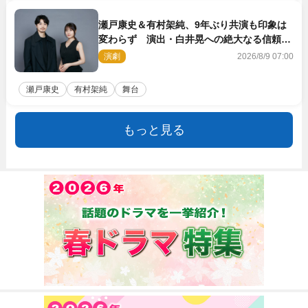
瀬戸康史＆有村架純、9年ぶり共演も印象は
変わらず 演出・白井晃への絶大なる信頼を
胸に舞台『キュー』に挑む
演劇
2026/8/9 07:00
瀬戸康史
有村架純
舞台
もっと見る