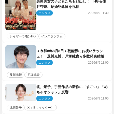
美男美女の子どもたちも顔出し！ HG＆住
谷杏奈、結婚記念日を祝福
エンタメ
2026/8/9 11:30
レイザーラモンHG
インスタグラム
＜令和8年8月8日＞芸能界にお祝いラッシ
ュ！ 及川光博、戸塚純貴ら多数発表結婚
エンタメ
2026/8/9 11:00
及川光博
戸塚純貴
北川景子、手芸作品の新作に「すごい」「め
ちゃオシャレ」反響
エンタメ
2026/8/9 11:00
北川景子
X（旧ツイッター）