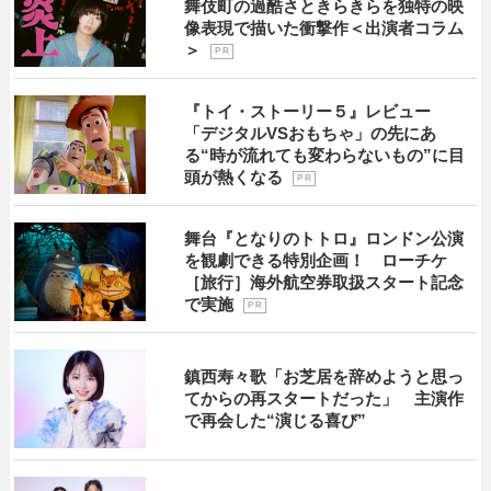
舞伎町の過酷さときらきらを独特の映
像表現で描いた衝撃作＜出演者コラム
＞
P R
『トイ・ストーリー５』レビュー
「デジタルVSおもちゃ」の先にあ
る“時が流れても変わらないもの”に目
頭が熱くなる
P R
舞台『となりのトトロ』ロンドン公演
を観劇できる特別企画！ ローチケ
［旅行］海外航空券取扱スタート記念
で実施
P R
鎮西寿々歌「お芝居を辞めようと思っ
てからの再スタートだった」 主演作
で再会した“演じる喜び”