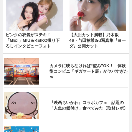
ピンクの衣装がステキ！
【大胆カット満載】乃木坂
「ME:I」MIU＆KEIKO撮り下
46・与田祐希3rd写真集『ヨー
ろしインタビューフォト
ダ』公開カット
カメラに映らなければ“盗み”OK！ 体験
型コンビニ「ギガマート展」がヤバすぎた
ｗ
『映画ちいかわ』コラボカフェ 話題の
「人魚の煮付け」食べてみた〈取材レポ〉