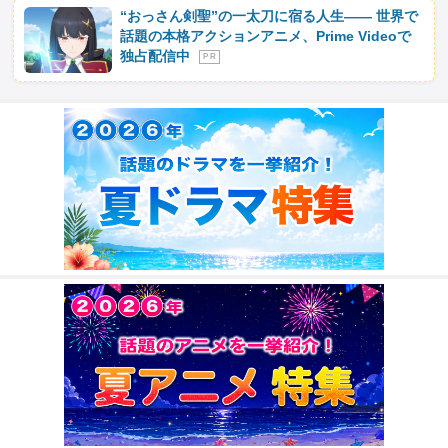
“おっさん剣聖”の一太刀に宿る人生―― 世界で
話題の本格アクションアニメ、Prime Videoで
独占配信中
P R