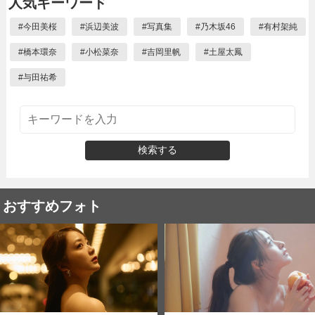
人気キーワード
#
今田美桜
#
浜辺美波
#
写真集
#
乃木坂46
#
有村架純
#
橋本環奈
#
小松菜奈
#
吉岡里帆
#
土屋太鳳
#
与田祐希
検索する
おすすめフォト