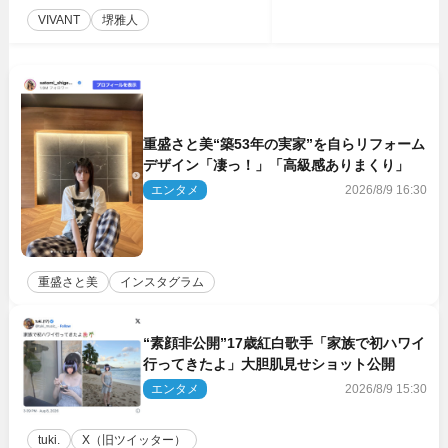
VIVANT
堺雅人
重盛さと美“築53年の実家”を自らリフォーム
デザイン「凄っ！」「高級感ありまくり」
エンタメ
2026/8/9 16:30
重盛さと美
インスタグラム
“素顔非公開”17歳紅白歌手「家族で初ハワイ
行ってきたよ」大胆肌見せショット公開
エンタメ
2026/8/9 15:30
tuki.
X（旧ツイッター）