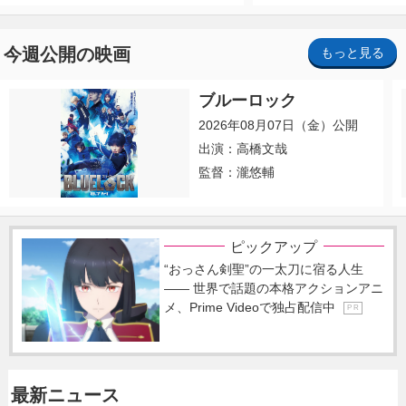
今週公開の映画
もっと見る
ブルーロック
2026年08月07日（金）公開
出演：高橋文哉
監督：瀧悠輔
ピックアップ
“おっさん剣聖”の一太刀に宿る人生
―― 世界で話題の本格アクションアニ
メ、Prime Videoで独占配信中
P R
最新ニュース