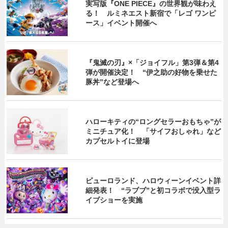
実写版『ONE PIECE』の世界観が味わえ
る！ ルミネエスト新宿で「レゴ ワンピ
ース」イベント開催へ
『鬼滅の刃』×「ジョイフル」第3弾＆第4
弾が開催決定！ “伊之助の好物を乗せた
豚丼”など登場へ
ハローキティの“ロングセラーおもちゃ”が
ミニチュア化！ 「サイフおしゃれ」など
カプセルトイに登場
ピューロランド、ハロウィーンイベント詳
細発表！ “ラブブ”と初コラボで没入型ラ
イブショーを実施