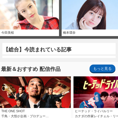
今田美桜
橋本環奈
【総合】今読まれている記事
最新＆おすすめ 配信作品
もっと見る
THE ONE SHOT
ヒーテッド・ライバルリー
千鳥・大悟が企画・プロデュー…
カナダの作家レイチェル・リ