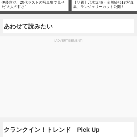
伊藤彩沙、20代ラストの写真集で見せ
【話題】乃木坂46・金川紗耶1st写真
た“大人の甘さ”
集、ランジェリーカット公開！
あわせて読みたい
[ADVERTISEMENT]
クランクイン！トレンド Pick Up