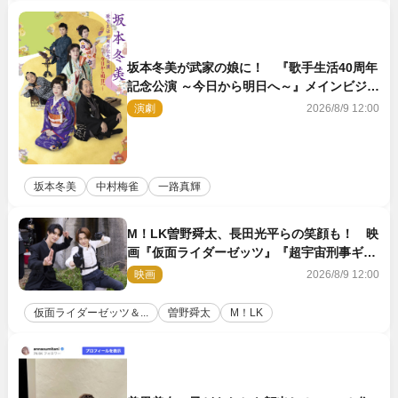
坂本冬美が武家の娘に！ 『歌手生活40周年
記念公演 ～今日から明日へ～』メインビジュ
アル公開
演劇
2026/8/9 12:00
坂本冬美
中村梅雀
一路真輝
M！LK曽野舜太、長田光平らの笑顔も！ 映
画『仮面ライダーゼッツ』『超宇宙刑事ギャ
バン インフィニティ』オフショット到着
映画
2026/8/9 12:00
仮面ライダーゼッツ＆...
曽野舜太
M！LK