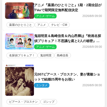
アニメ『薬屋のひとりごと』1期・2期全話が
TVerで期間限定無料配信決定
アニメ･ゲーム
2026/8/9 09:00
薬屋のひとりごと
アニメ
テレビ・CM
鬼頭明里＆島崎信長＆内山昂輝は『映画名探
偵プリキュア！不思議な庭と2人の秘密』ゲ
スト声優に決定
アニメ･ゲーム
2026/8/9 09:00
名探偵プリキュア！
鬼頭明里
島崎信長
元007ピアース・ブロスナン、妻が素敵ショ
ットで結婚25周年をお祝い
エンタメ
2026/8/9 08:00
ピアース・ブロスナン
ゴシップ