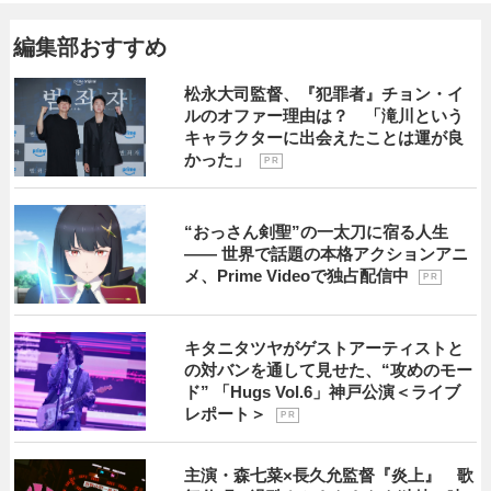
編集部おすすめ
松永大司監督、『犯罪者』チョン・イ
ルのオファー理由は？ 「滝川という
キャラクターに出会えたことは運が良
かった」
P R
“おっさん剣聖”の一太刀に宿る人生
―― 世界で話題の本格アクションアニ
メ、Prime Videoで独占配信中
P R
キタニタツヤがゲストアーティストと
の対バンを通して見せた、“攻めのモー
ド” 「Hugs Vol.6」神戸公演＜ライブ
レポート＞
P R
主演・森七菜×長久允監督『炎上』 歌