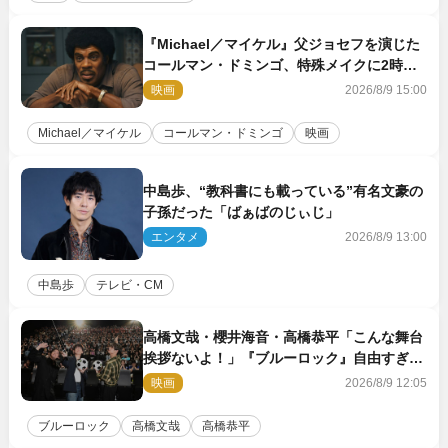
『Michael／マイケル』父ジョセフを演じた
コールマン・ドミンゴ、特殊メイクに2時間
半かかっていた
映画
2026/8/9 15:00
Michael／マイケル
コールマン・ドミンゴ
映画
中島歩、“教科書にも載っている”有名文豪の
子孫だった「ばぁばのじぃじ」
エンタメ
2026/8/9 13:00
中島歩
テレビ・CM
高橋文哉・櫻井海音・高橋恭平「こんな舞台
挨拶ないよ！」『ブルーロック』自由すぎる
イベントレポート
映画
2026/8/9 12:05
ブルーロック
高橋文哉
高橋恭平