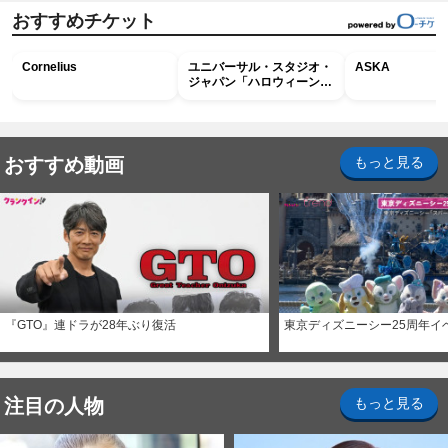
おすすめチケット
Cornelius
ユニバーサル・スタジオ・
ASKA
ジャパン「ハロウィーン・
ホラー・ナイト ～オール
ナイト～パス」
おすすめ動画
もっと見る
『GTO』連ドラが28年ぶり復活
東京ディズニーシー25周年イ
注目の人物
もっと見る