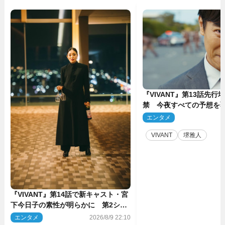
『VIVANT』第13話先行
禁 今夜すべての予想を
ーンが…
エンタメ
2
VIVANT
堺雅人
『VIVANT』第14話で新キャスト・宮
下今日子の素性が明らかに 第2シー
ズンのキーパーソンの1人
エンタメ
2026/8/9 22:10