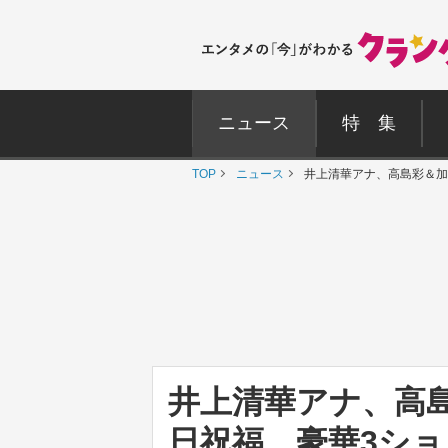
ニュース
特 集
TOP
ニュース
井上清華アナ、高島彩＆加
井上清華アナ、高
日祝福 豪華3シ