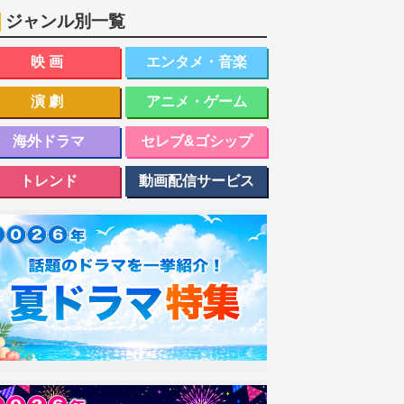
ジャンル別一覧
映画
エンタメ・音楽
演劇
アニメ・ゲーム
海外ドラマ
セレブ&ゴシップ
トレンド
動画配信サービス