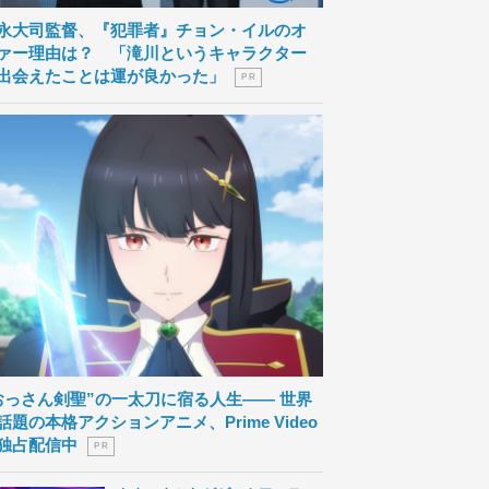
永大司監督、『犯罪者』チョン・イルのオ
ァー理由は？ 「滝川というキャラクター
出会えたことは運が良かった」
P R
おっさん剣聖”の一太刀に宿る人生―― 世界
話題の本格アクションアニメ、Prime Video
独占配信中
P R