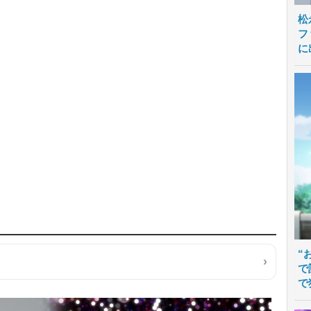
松
フ
に
“
で
で