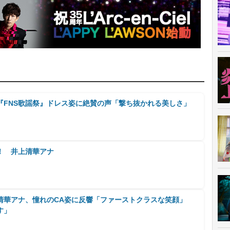
『FNS歌謡祭』ドレス姿に絶賛の声「撃ち抜かれる美しさ」
！ 井上清華アナ
清華アナ、憧れのCA姿に反響「ファーストクラスな笑顔」
す」