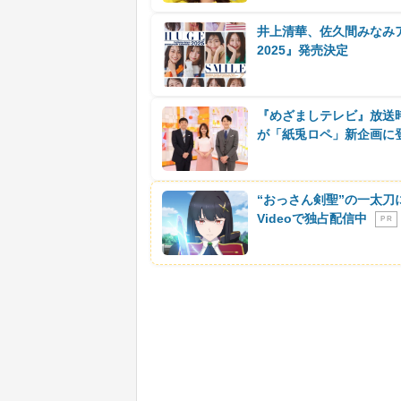
井上清華、佐久間みなみ
2025』発売決定
『めざましテレビ』放送
が「紙兎ロペ」新企画に
“おっさん剣聖”の一太刀
Videoで独占配信中
P R