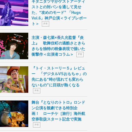
キタニタツヤがゲストアーティ
ストとの対バンを通して見せ
た、“攻めのモード” 「Hugs
Vol.6」神戸公演＜ライブレポー
ト＞
P R
主演・森七菜×長久允監督『炎
上』 歌舞伎町の過酷さときら
きらを独特の映像表現で描いた
衝撃作＜出演者コラム＞
P R
『トイ・ストーリー５』レビュ
ー 「デジタルVSおもちゃ」の
先にある“時が流れても変わら
ないもの”に目頭が熱くなる
P R
舞台『となりのトトロ』ロンド
ン公演を観劇できる特別企
画！ ローチケ［旅行］海外航
空券取扱スタート記念で実施
P R