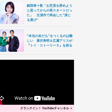
鎮西寿々歌「お芝居を辞めよう
と思ってからの再スタートだっ
た」 主演作で再会した“演じ
る喜び”
“本当の友だち”をつくるのは難
しい 唐沢寿明＆広瀬アリスが
『トイ・ストーリー５』を語る
クランクイン！ YouTubeチャンネル ＞