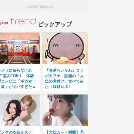
[ADVERTISEMENT]
ピックアップ
カメラに映らなけれ
『映画ちいかわ』コラ
ば“盗み”OK！ 体験
ボカフェ 話題の「人
型コンビニ「ギガマー
魚の煮付け」食べてみ
ト展」がヤバすぎたｗ
た〈取材レポ〉
ピンクの衣装がステ
【大胆カット満載】乃