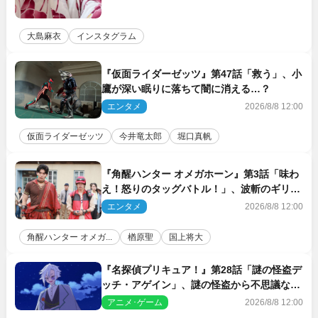
大島麻衣
インスタグラム
『仮面ライダーゼッツ』第47話「救う」、小
鷹が深い眠りに落ちて闇に消える…？
エンタメ
2026/8/8 12:00
仮面ライダーゼッツ
今井竜太郎
堀口真帆
『角醒ハンター オメガホーン』第3話「味わ
え！怒りのタッグバトル！」、波斬のギリコ
がハンターバトルを挑んできた！
エンタメ
2026/8/8 12:00
角醒ハンター オメガ...
楢原聖
国上将大
『名探偵プリキュア！』第28話「謎の怪盗デ
ッチ・アゲイン」、謎の怪盗から不思議な予
告状が届く
アニメ･ゲーム
2026/8/8 12:00