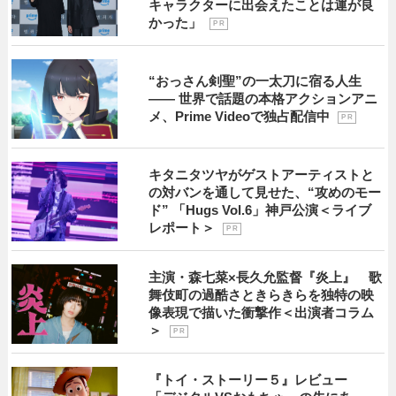
キャラクターに出会えたことは運が良
かった」
P R
“おっさん剣聖”の一太刀に宿る人生
―― 世界で話題の本格アクションアニ
メ、Prime Videoで独占配信中
P R
キタニタツヤがゲストアーティストと
の対バンを通して見せた、“攻めのモー
ド” 「Hugs Vol.6」神戸公演＜ライブ
レポート＞
P R
主演・森七菜×長久允監督『炎上』 歌
舞伎町の過酷さときらきらを独特の映
像表現で描いた衝撃作＜出演者コラム
＞
P R
『トイ・ストーリー５』レビュー