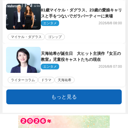
81歳マイケル・ダグラス、23歳の愛娘キャリ
スと手をつないでガラパーティーに来場
エンタメ
2026/8/8 08:00
マイケル・ダグラス
ゴシップ
天海祐希が誕生日 大ヒット主演作『女王の
教室』児童役キャストたちの現在
エンタメ
2026/8/8 07:00
ライターコラム
ドラマ
天海祐希
もっと見る