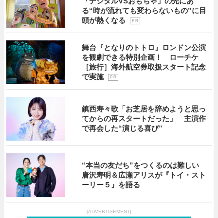
「デジタルVSおもちゃ」の先にあ
る“時が流れても変わらないもの”に目
頭が熱くなる
P R
舞台『となりのトトロ』ロンドン公演
を観劇できる特別企画！ ローチケ
［旅行］海外航空券取扱スタート記念
で実施
P R
鎮西寿々歌「お芝居を辞めようと思っ
てからの再スタートだった」 主演作
で再会した“演じる喜び”
“本当の友だち”をつくるのは難しい
唐沢寿明＆広瀬アリスが『トイ・スト
ーリー５』を語る
[ADVERTISEMENT]