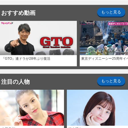
おすすめ動画
もっと見る
『GTO』連ドラが28年ぶり復活
東京ディズニーシー25周年イ
注目の人物
もっと見る