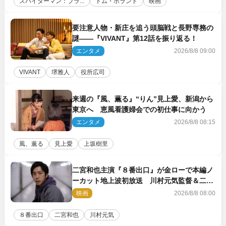
スパイダーマン：ブラ...
トム・ホランド
映画
要注意人物・新庄を追う頭脳戦と長野専務の
謎――『VIVANT』第12話を振り返る！
エンタメ
2026/8/8 09:00
VIVANT
堺雅人
役所広司
来週の『風、薫る』“りん”見上愛、新潟から
東京へ 恵風看護婦会での初仕事に向かう
エンタメ
2026/8/8 08:15
風、薫る
見上愛
上坂樹里
二宮和也主演『８番出口』が金ローで本編ノ
ーカット地上波初放送 川村元気監督＆二宮
コメント到着
映画
2026/8/8 08:00
８番出口
二宮和也
川村元気