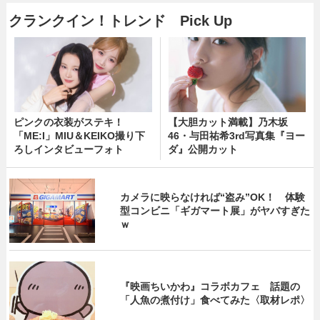
クランクイン！トレンド Pick Up
ピンクの衣装がステキ！
【大胆カット満載】乃木坂
「ME:I」MIU＆KEIKO撮り下
46・与田祐希3rd写真集『ヨー
ろしインタビューフォト
ダ』公開カット
カメラに映らなければ“盗み”OK！ 体験
型コンビニ「ギガマート展」がヤバすぎた
ｗ
『映画ちいかわ』コラボカフェ 話題の
「人魚の煮付け」食べてみた〈取材レポ〉