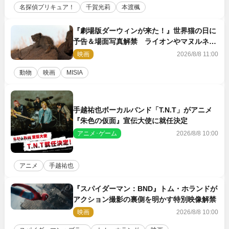
名探偵プリキュア！
千賀光莉
本渡楓
『劇場版ダーウィンが来た！』世界猫の日に
予告＆場面写真解禁 ライオンやマヌルネコ
の赤ちゃんが大集合
映画
2026/8/8 11:00
動物
映画
MISIA
手越祐也ボーカルバンド「T.N.T」がアニメ
『朱色の仮面』宣伝大使に就任決定
アニメ･ゲーム
2026/8/8 10:00
アニメ
手越祐也
『スパイダーマン：BND』トム・ホランドが
アクション撮影の裏側を明かす特別映像解禁
映画
2026/8/8 10:00