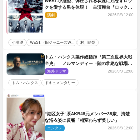
WEST.小瀧望、弾圧される状況に屈せずロッ
クを愛する男を体現！ 主演舞台『ロックン
ロール』ビジュアル解禁
演劇
2026/8/8 12:00
小瀧望
WEST.（旧ジャニーズW...
村川絵梨
トム・ハンクス製作総指揮『第二次世界大戦
全史』 ノルマンディー上陸の壮絶な戦場を
収めた特別映像解禁
海外ドラマ
2026/8/8 12:00
トム・ハンクス
ドキュメンタリー
“港区女子”系AKB48元メンバー38歳、清楚
な浴衣姿に反響「相変わらず美しい」
エンタメ
2026/8/8 12:00