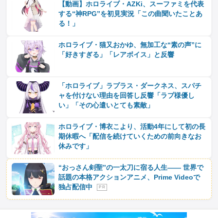
【動画】ホロライブ・AZKi、スーファミを代表
する“神RPG”を初見実況「この曲聞いたことあ
る！」
ホロライブ・猫又おかゆ、無加工な“素の声”に
「好きすぎる」「レアボイス」と反響
「ホロライブ」ラプラス・ダークネス、スパチ
ャを付けない理由を回答し反響「ラプ様優し
い」「その心遣いとても素敵」
ホロライブ・博衣こより、活動4年にして初の長
期休暇へ「配信を続けていくための前向きなお
休みです」
“おっさん剣聖”の一太刀に宿る人生―― 世界で
話題の本格アクションアニメ、Prime Videoで
独占配信中
P R