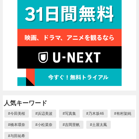
人気キーワード
#
今田美桜
#
浜辺美波
#
写真集
#
乃木坂46
#
有村架純
#
橋本環奈
#
小松菜奈
#
吉岡里帆
#
土屋太鳳
#
与田祐希