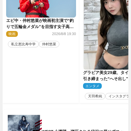
エビ中・仲村悠菜が映画初主演で“釣
りで五輪金メダル”を目指す女子高生
に！ 映画『つりこまち』今秋公開
映画
2026/8/8 19:30
私立恵比寿中学
仲村悠菜
グラビア美女29歳、タイ
引き締まった“へそ出し”
「可愛い過ぎる」
エンタメ
2
天羽希純
インスタグラ