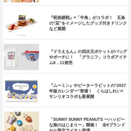
『呪術廻戦』×「牛角」がコラボ！ 五条
の“茈”をイメージしたグッズ付きドリンク
など展開
『ドラえもん』の四次元ポケットがバッグ
やポーチに！ 「グラニフ」コラボアイテ
ム8．11発売
『ムーミン』やピーターラビットの“2027
年版カレンダー”登場！ くらはしれい×
サンリオコラボも新展開
「SUNNY SUNNY PEANUTS ーハッピー
な旅のはじまりー」開催！ 全9ブランド
から限定アイテム登場