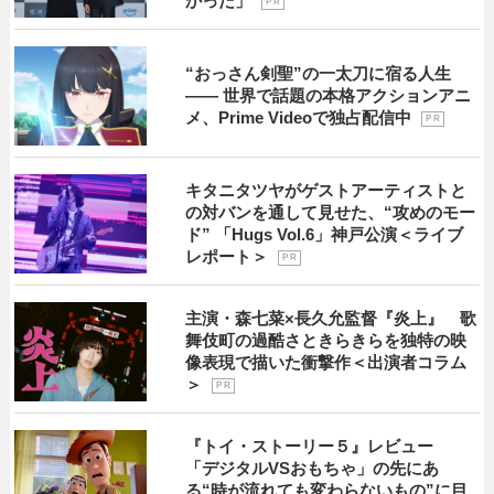
かった」
P R
“おっさん剣聖”の一太刀に宿る人生
―― 世界で話題の本格アクションアニ
メ、Prime Videoで独占配信中
P R
キタニタツヤがゲストアーティストと
の対バンを通して見せた、“攻めのモー
ド” 「Hugs Vol.6」神戸公演＜ライブ
レポート＞
P R
主演・森七菜×長久允監督『炎上』 歌
舞伎町の過酷さときらきらを独特の映
像表現で描いた衝撃作＜出演者コラム
＞
P R
『トイ・ストーリー５』レビュー
「デジタルVSおもちゃ」の先にあ
る“時が流れても変わらないもの”に目