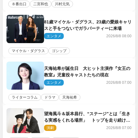
８番出口
二宮和也
川村元気
81歳マイケル・ダグラス、23歳の愛娘キャリ
スと手をつないでガラパーティーに来場
エンタメ
2026/8/8 08:00
マイケル・ダグラス
ゴシップ
天海祐希が誕生日 大ヒット主演作『女王の
教室』児童役キャストたちの現在
エンタメ
2026/8/8 07:00
ライターコラム
ドラマ
天海祐希
望海風斗＆坂本昌行、“ステージ”とは「生き
る実感をくれる場所」 トップを走り続ける
原動力を語る
演劇
2026/8/8 07:00