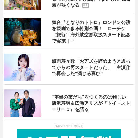
頭が熱くなる
P R
舞台『となりのトトロ』ロンドン公演
を観劇できる特別企画！ ローチケ
［旅行］海外航空券取扱スタート記念
で実施
P R
鎮西寿々歌「お芝居を辞めようと思っ
てからの再スタートだった」 主演作
で再会した“演じる喜び”
“本当の友だち”をつくるのは難しい
唐沢寿明＆広瀬アリスが『トイ・スト
ーリー５』を語る
[ADVERTISEMENT]