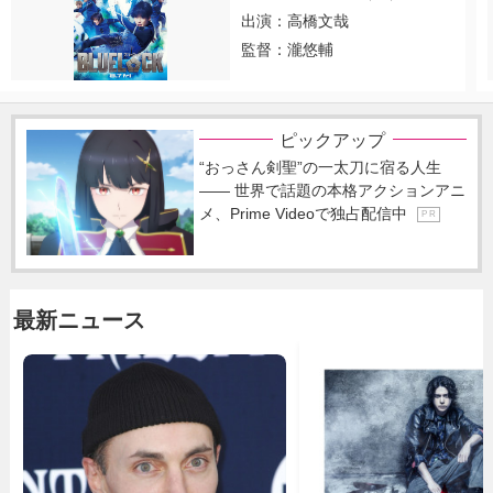
出演：高橋文哉
監督：瀧悠輔
ピックアップ
“おっさん剣聖”の一太刀に宿る人生
―― 世界で話題の本格アクションアニ
メ、Prime Videoで独占配信中
P R
最新ニュース