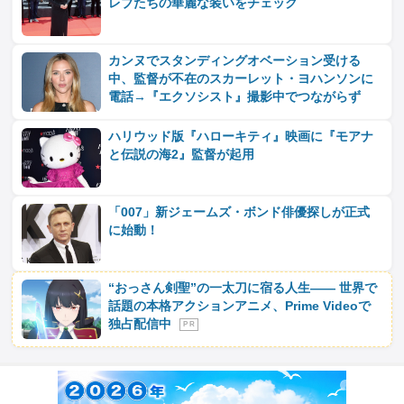
レブたちの華麗な装いをチェック
カンヌでスタンディングオベーション受ける
中、監督が不在のスカーレット・ヨハンソンに
電話→『エクソシスト』撮影中でつながらず
ハリウッド版『ハローキティ』映画に『モアナ
と伝説の海2』監督が起用
「007」新ジェームズ・ボンド俳優探しが正式
に始動！
“おっさん剣聖”の一太刀に宿る人生―― 世界で
話題の本格アクションアニメ、Prime Videoで
独占配信中
P R