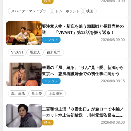
映画
2026/8/8 10:00
スパイダーマン：ブラ...
トム・ホランド
映画
要注意人物・新庄を追う頭脳戦と長野専務の
謎――『VIVANT』第12話を振り返る！
エンタメ
2026/8/8 09:00
VIVANT
堺雅人
役所広司
来週の『風、薫る』“りん”見上愛、新潟から
東京へ 恵風看護婦会での初仕事に向かう
エンタメ
2026/8/8 08:15
風、薫る
見上愛
上坂樹里
二宮和也主演『８番出口』が金ローで本編ノ
ーカット地上波初放送 川村元気監督＆二宮
コメント到着
映画
2026/8/8 08:00