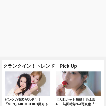
クランクイン！トレンド Pick Up
ピンクの衣装がステキ！
【大胆カット満載】乃木坂
「ME:I」MIU＆KEIKO撮り下
46・与田祐希3rd写真集『ヨー