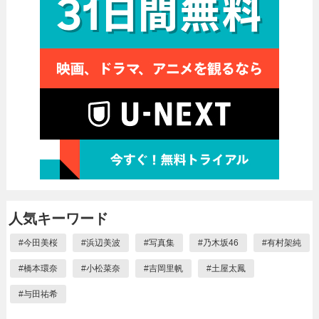
人気キーワード
#
今田美桜
#
浜辺美波
#
写真集
#
乃木坂46
#
有村架純
#
橋本環奈
#
小松菜奈
#
吉岡里帆
#
土屋太鳳
#
与田祐希