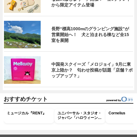
から限定アイテム登場
長野“標高1000mのグランピング施設”が
営業開始へ！ 犬と泊まれる棟など全15
室を展開
中国発スクイーズ「メロジョイ」9月に東
京上陸か？ 匂わせ投稿が話題「店舗？ポ
ップアップ？」
おすすめチケット
ミュージカル『RENT』
ユニバーサル・スタジオ・
Cornelius
ジャパン「ハロウィーン・
ホラー・ナイト ～オール
ナイト～パス」