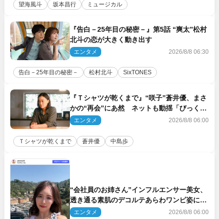
望海風斗
坂本昌行
ミュージカル
『告白－25年目の秘密－』第5話 “爽太”松村
北斗の恋が大きく動き出す
エンタメ
2026/8/8 06:30
告白－25年目の秘密－
松村北斗
SixTONES
『Ｔシャツが乾くまで』“咲子”蒼井優、まさ
かの“再会”にあ然 ネットも動揺「びっくり
した!!」「今さら?!」（ネタバレあり）
エンタメ
2026/8/8 06:00
Ｔシャツが乾くまで
蒼井優
中島歩
“会社員のお姉さん”インフルエンサー美女、
透き通る素肌のデコルテあらわワンピ姿に反
響
エンタメ
2026/8/8 06:00