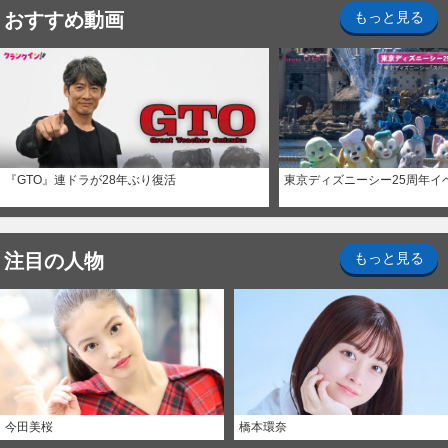
おすすめ動画
もっと見る
『GTO』連ドラが28年ぶり復活
東京ディズニーシー25周年イ
注目の人物
もっと見る
今田美桜
橋本環奈