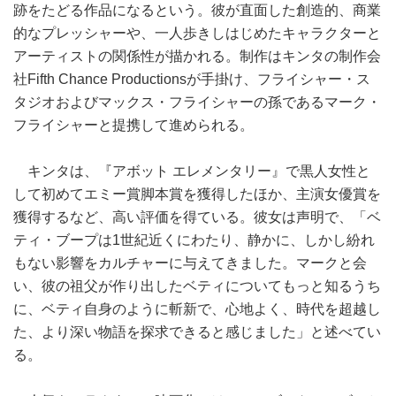
跡をたどる作品になるという。彼が直面した創造的、商業
的なプレッシャーや、一人歩きしはじめたキャラクターと
アーティストの関係性が描かれる。制作はキンタの制作会
社Fifth Chance Productionsが手掛け、フライシャー・ス
タジオおよびマックス・フライシャーの孫であるマーク・
フライシャーと提携して進められる。
キンタは、『アボット エレメンタリー』で黒人女性と
して初めてエミー賞脚本賞を獲得したほか、主演女優賞を
獲得するなど、高い評価を得ている。彼女は声明で、「ベ
ティ・ブープは1世紀近くにわたり、静かに、しかし紛れ
もない影響をカルチャーに与えてきました。マークと会
い、彼の祖父が作り出したベティについてもっと知るうち
に、ベティ自身のように斬新で、心地よく、時代を超越し
た、より深い物語を探求できると感じました」と述べてい
る。