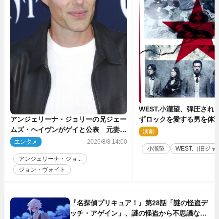
WEST.小瀧望、弾圧され
ずロックを愛する男を体
アンジェリーナ・ジョリーの兄ジェー
台『ロックンロール』ビ
ムズ・ヘイヴンがゲイと公表 元妻の
演劇
2
生配信で明らかに
エンタメ
2026/8/8 14:00
小瀧望
WEST.（旧ジャニ
アンジェリーナ・ジョ...
ジョン・ヴォイト
『名探偵プリキュア！』第28話「謎の怪盗デ
ッチ・アゲイン」、謎の怪盗から不思議な予