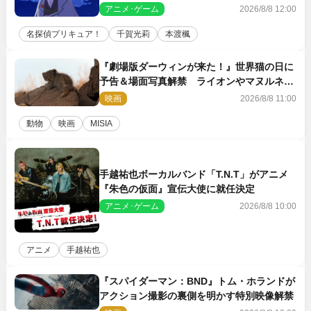
告状が届く
アニメ･ゲーム
2026/8/8 12:00
名探偵プリキュア！
千賀光莉
本渡楓
『劇場版ダーウィンが来た！』世界猫の日に
予告＆場面写真解禁 ライオンやマヌルネコ
の赤ちゃんが大集合
映画
2026/8/8 11:00
動物
映画
MISIA
手越祐也ボーカルバンド「T.N.T」がアニメ
『朱色の仮面』宣伝大使に就任決定
アニメ･ゲーム
2026/8/8 10:00
アニメ
手越祐也
『スパイダーマン：BND』トム・ホランドが
アクション撮影の裏側を明かす特別映像解禁