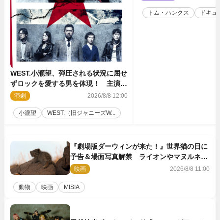
トム・ハンクス
ドキュ
WEST.小瀧望、弾圧される状況に屈せ
ずロックを愛する男を体現！ 主演舞
台『ロックンロール』ビジュアル解禁
演劇
2026/8/8 12:00
小瀧望
WEST.（旧ジャニーズW...
『劇場版ダーウィンが来た！』世界猫の日に
予告＆場面写真解禁 ライオンやマヌルネコ
の赤ちゃんが大集合
映画
2026/8/8 11:00
動物
映画
MISIA