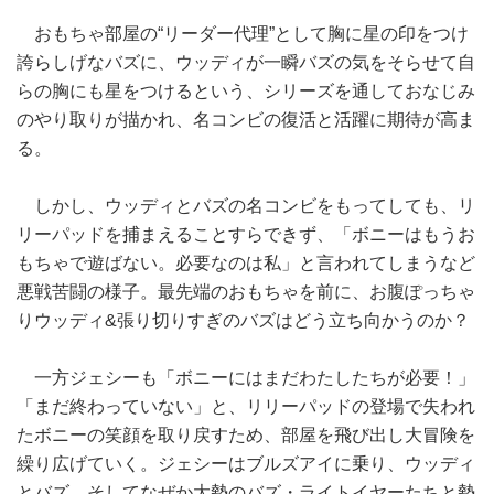
おもちゃ部屋の“リーダー代理”として胸に星の印をつけ
誇らしげなバズに、ウッディが一瞬バズの気をそらせて自
らの胸にも星をつけるという、シリーズを通しておなじみ
のやり取りが描かれ、名コンビの復活と活躍に期待が高ま
る。
しかし、ウッディとバズの名コンビをもってしても、リ
リーパッドを捕まえることすらできず、「ボニーはもうお
もちゃで遊ばない。必要なのは私」と言われてしまうなど
悪戦苦闘の様子。最先端のおもちゃを前に、お腹ぽっちゃ
りウッディ&張り切りすぎのバズはどう立ち向かうのか？
一方ジェシーも「ボニーにはまだわたしたちが必要！」
「まだ終わっていない」と、リリーパッドの登場で失われ
たボニーの笑顔を取り戻すため、部屋を飛び出し大冒険を
繰り広げていく。ジェシーはブルズアイに乗り、ウッディ
とバズ、そしてなぜか大勢のバズ・ライトイヤーたちと勢