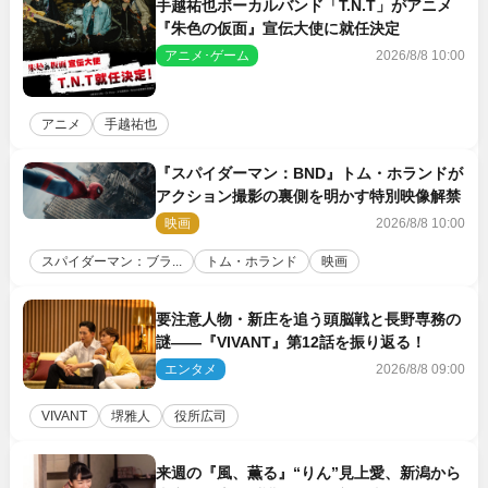
手越祐也ボーカルバンド「T.N.T」がアニメ
『朱色の仮面』宣伝大使に就任決定
アニメ･ゲーム
2026/8/8 10:00
アニメ
手越祐也
『スパイダーマン：BND』トム・ホランドが
アクション撮影の裏側を明かす特別映像解禁
映画
2026/8/8 10:00
スパイダーマン：ブラ...
トム・ホランド
映画
要注意人物・新庄を追う頭脳戦と長野専務の
謎――『VIVANT』第12話を振り返る！
エンタメ
2026/8/8 09:00
VIVANT
堺雅人
役所広司
来週の『風、薫る』“りん”見上愛、新潟から