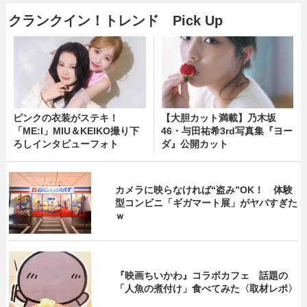
クランクイン！トレンド Pick Up
ピンクの衣装がステキ！
【大胆カット満載】乃木坂
「ME:I」MIU＆KEIKO撮り下
46・与田祐希3rd写真集『ヨー
ろしインタビューフォト
ダ』公開カット
カメラに映らなければ“盗み”OK！ 体験
型コンビニ「ギガマート展」がヤバすぎた
ｗ
『映画ちいかわ』コラボカフェ 話題の
「人魚の煮付け」食べてみた〈取材レポ〉