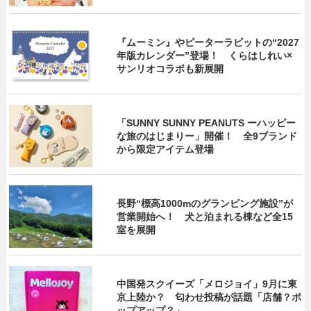
『ムーミン』やピーターラビットの“2027
年版カレンダー”登場！ くらはしれい×
サンリオコラボも新展開
「SUNNY SUNNY PEANUTS ーハッピー
な旅のはじまりー」開催！ 全9ブランド
から限定アイテム登場
長野“標高1000mのグランピング施設”が
営業開始へ！ 犬と泊まれる棟など全15
室を展開
中国発スクイーズ「メロジョイ」9月に東
京上陸か？ 匂わせ投稿が話題「店舗？ポ
ップアップ？」