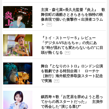
主演・森七菜×長久允監督『炎上』 歌
舞伎町の過酷さときらきらを独特の映
像表現で描いた衝撃作＜出演者コラム
＞
P R
『トイ・ストーリー５』レビュー
「デジタルVSおもちゃ」の先にあ
る“時が流れても変わらないもの”に目
頭が熱くなる
P R
舞台『となりのトトロ』ロンドン公演
を観劇できる特別企画！ ローチケ
［旅行］海外航空券取扱スタート記念
で実施
P R
鎮西寿々歌「お芝居を辞めようと思っ
てからの再スタートだった」 主演作
で再会した“演じる喜び”