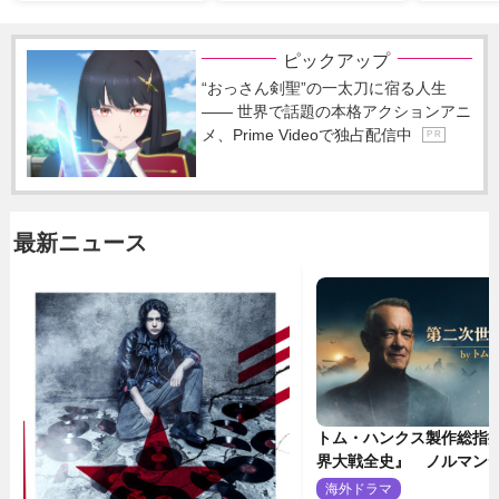
ピックアップ
“おっさん剣聖”の一太刀に宿る人生
―― 世界で話題の本格アクションアニ
メ、Prime Videoで独占配信中
P R
最新ニュース
トム・ハンクス製作総指
界大戦全史』 ノルマン
壮絶な戦場を収めた特別
海外ドラマ
2