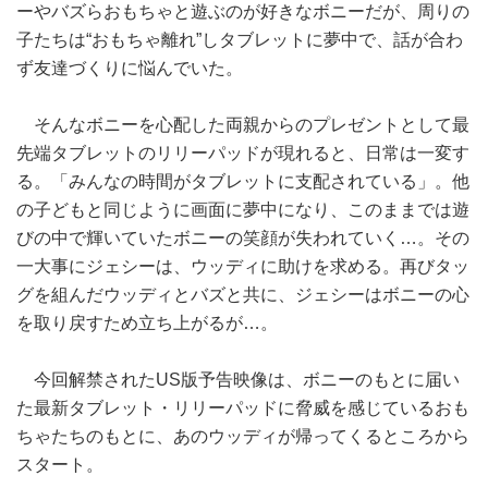
ーやバズらおもちゃと遊ぶのが好きなボニーだが、周りの
子たちは“おもちゃ離れ”しタブレットに夢中で、話が合わ
ず友達づくりに悩んでいた。
そんなボニーを心配した両親からのプレゼントとして最
先端タブレットのリリーパッドが現れると、日常は一変す
る。「みんなの時間がタブレットに支配されている」。他
の子どもと同じように画面に夢中になり、このままでは遊
びの中で輝いていたボニーの笑顔が失われていく…。その
一大事にジェシーは、ウッディに助けを求める。再びタッ
グを組んだウッディとバズと共に、ジェシーはボニーの心
を取り戻すため立ち上がるが…。
今回解禁されたUS版予告映像は、ボニーのもとに届い
た最新タブレット・リリーパッドに脅威を感じているおも
ちゃたちのもとに、あのウッディが帰ってくるところから
スタート。