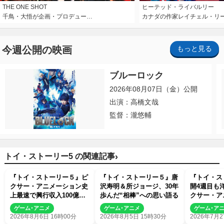
THE ONE SHOT
ヒーテッド・ライバルリー
千鳥・大悟が企画・プロデュー…
カナダの作家レイチェル・リ
今週公開の映画
もっと見る
ブルーロック
2026年08月07日（金）公開
出演：高橋文哉
監督：瀧悠輔
›
トイ・ストーリー5 の関連記事
『トイ・ストーリー５』ピ
『トイ・ストーリー５』唐
『トイ・ス
クサー・アニメーション史
沢寿明＆所ジョージ、30年
開4週目も洋
上最速で興行収入100億円
歩んだ“相棒”への思い語る
クサー・ア
突破 シリーズNo.1興収が
品史上最速
ゲーム･アニメ
ゲーム･アニメ
ゲーム･ア
目前
2026年8月6日 16時00分
2026年8月5日 15時30分
2026年7月2