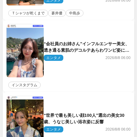
エンタメ
2026/8/8 06:00
Ｔシャツが乾くまで
蒼井優
中島歩
“会社員のお姉さん”インフルエンサー美女、
透き通る素肌のデコルテあらわワンピ姿に反
響
エンタメ
2026/8/8 06:00
インスタグラム
“世界で最も美しい顔100人”選出の美女30
歳、うなじ美しい浴衣姿に反響
エンタメ
2026/8/8 06:00