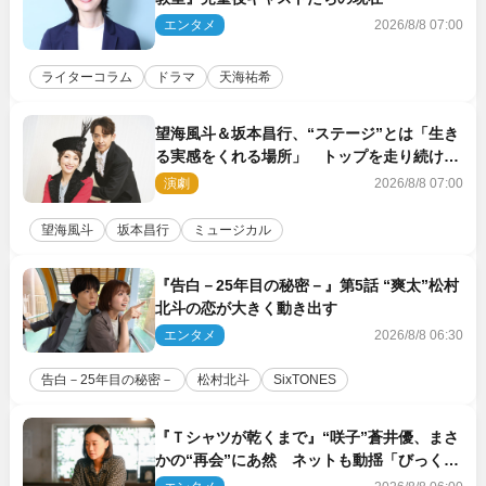
エンタメ
2026/8/8 07:00
ライターコラム
ドラマ
天海祐希
望海風斗＆坂本昌行、“ステージ”とは「生き
る実感をくれる場所」 トップを走り続ける
原動力を語る
演劇
2026/8/8 07:00
望海風斗
坂本昌行
ミュージカル
『告白－25年目の秘密－』第5話 “爽太”松村
北斗の恋が大きく動き出す
エンタメ
2026/8/8 06:30
告白－25年目の秘密－
松村北斗
SixTONES
『Ｔシャツが乾くまで』“咲子”蒼井優、まさ
かの“再会”にあ然 ネットも動揺「びっくり
した!!」「今さら?!」（ネタバレあり）