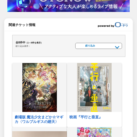
関連チケット情報
全8件中
（1～8件を表示）
絞り込み
絞り込み条件：
劇場版 魔法少女まどか☆マギ
映画『平行と垂直』
カ〈ワルプルギスの廻天〉