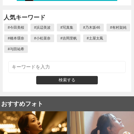
人気キーワード
#
今田美桜
#
浜辺美波
#
写真集
#
乃木坂46
#
有村架純
#
橋本環奈
#
小松菜奈
#
吉岡里帆
#
土屋太鳳
#
与田祐希
検索する
おすすめフォト