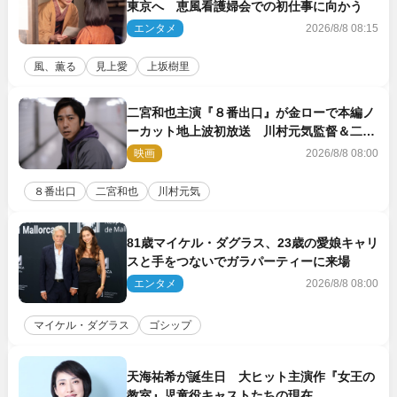
東京へ 恵風看護婦会での初仕事に向かう
エンタメ
2026/8/8 08:15
風、薫る
見上愛
上坂樹里
二宮和也主演『８番出口』が金ローで本編ノ
ーカット地上波初放送 川村元気監督＆二宮
コメント到着
映画
2026/8/8 08:00
８番出口
二宮和也
川村元気
81歳マイケル・ダグラス、23歳の愛娘キャリ
スと手をつないでガラパーティーに来場
エンタメ
2026/8/8 08:00
マイケル・ダグラス
ゴシップ
天海祐希が誕生日 大ヒット主演作『女王の
教室』児童役キャストたちの現在