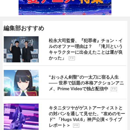
編集部おすすめ
松永大司監督、『犯罪者』チョン・イ
ルのオファー理由は？ 「滝川という
キャラクターに出会えたことは運が良
かった」
P R
“おっさん剣聖”の一太刀に宿る人生
―― 世界で話題の本格アクションアニ
メ、Prime Videoで独占配信中
P R
キタニタツヤがゲストアーティストと
の対バンを通して見せた、“攻めのモー
ド” 「Hugs Vol.6」神戸公演＜ライブ
レポート＞
P R