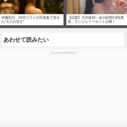
伊藤彩沙、20代ラストの写真集で見せ
【話題】乃木坂46・金川紗耶1st写真
た“大人の甘さ”
集、ランジェリーカット公開！
あわせて読みたい
[ADVERTISEMENT]