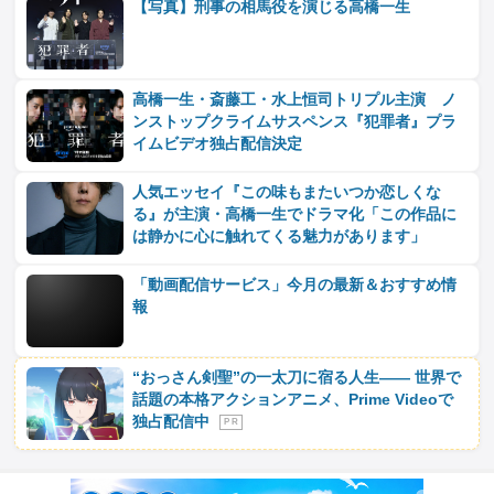
【写真】刑事の相馬役を演じる高橋一生
高橋一生・斎藤工・水上恒司トリプル主演 ノ
ンストップクライムサスペンス『犯罪者』プラ
イムビデオ独占配信決定
人気エッセイ『この味もまたいつか恋しくな
る』が主演・高橋一生でドラマ化「この作品に
は静かに心に触れてくる魅力があります」
「動画配信サービス」今月の最新＆おすすめ情
報
“おっさん剣聖”の一太刀に宿る人生―― 世界で
話題の本格アクションアニメ、Prime Videoで
独占配信中
P R