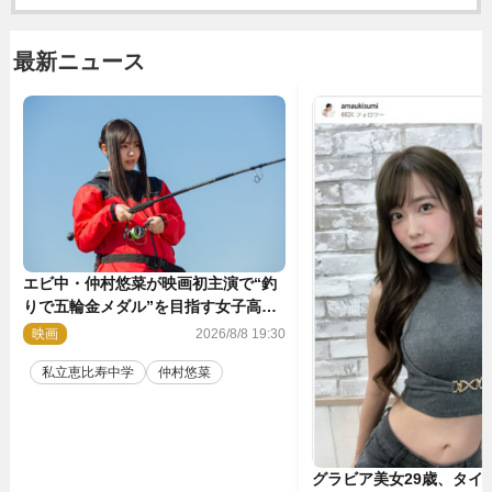
最新ニュース
エビ中・仲村悠菜が映画初主演で“釣
りで五輪金メダル”を目指す女子高生
に！ 映画『つりこまち』今秋公開
映画
2026/8/8 19:30
私立恵比寿中学
仲村悠菜
グラビア美女29歳、タイ