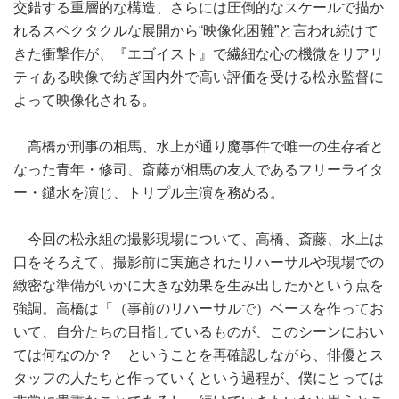
交錯する重層的な構造、さらには圧倒的なスケールで描か
れるスペクタクルな展開から“映像化困難”と言われ続けて
きた衝撃作が、『エゴイスト』で繊細な心の機微をリアリ
ティある映像で紡ぎ国内外で高い評価を受ける松永監督に
よって映像化される。
高橋が刑事の相馬、水上が通り魔事件で唯一の生存者と
なった青年・修司、斎藤が相馬の友人であるフリーライタ
ー・鑓水を演じ、トリプル主演を務める。
今回の松永組の撮影現場について、高橋、斎藤、水上は
口をそろえて、撮影前に実施されたリハーサルや現場での
緻密な準備がいかに大きな効果を生み出したかという点を
強調。高橋は「（事前のリハーサルで）ベースを作ってお
いて、自分たちの目指しているものが、このシーンにおい
ては何なのか？ ということを再確認しながら、俳優とス
タッフの人たちと作っていくという過程が、僕にとっては