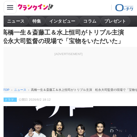
ニュース
特集
インタビュー
コラム
プレゼント
高橋一生＆斎藤工＆水上恒司がトリプル主演
松永大司監督の現場で「宝物をいただいた」
[ADVERTISEMENT]
TOP
ニュース
高橋一生＆斎藤工＆水上恒司がトリプル主演 松永大司監督の現場で「宝物
ドラマ
公開日 2026/6/2 18:12