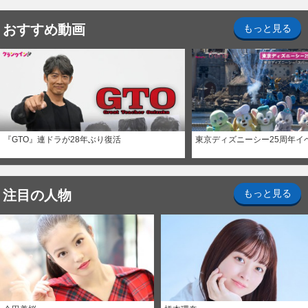
おすすめ動画
もっと見る
『GTO』連ドラが28年ぶり復活
東京ディズニーシー25周年イ
注目の人物
もっと見る