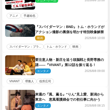
アニメ･ゲーム
2026/8/8 10:00
アニメ
手越祐也
『スパイダーマン：BND』トム・ホランドが
アクション撮影の裏側を明かす特別映像解禁
映画
2026/8/8 10:00
スパイダーマン：ブラ...
トム・ホランド
映画
要注意人物・新庄を追う頭脳戦と長野専務の
謎――『VIVANT』第12話を振り返る！
エンタメ
2026/8/8 09:00
VIVANT
堺雅人
役所広司
来週の『風、薫る』“りん”見上愛、新潟から
東京へ 恵風看護婦会での初仕事に向かう
エンタメ
2026/8/8 08:15