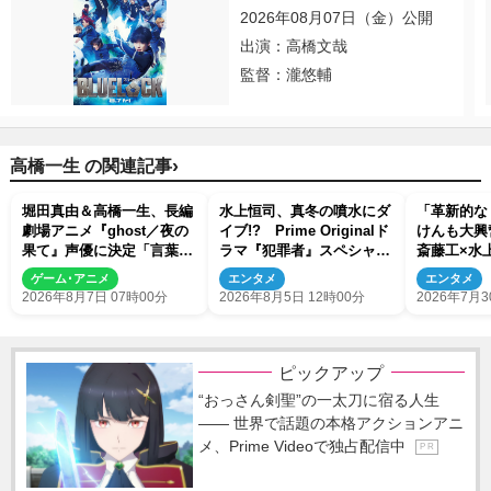
2026年08月07日（金）公開
出演：高橋文哉
監督：瀧悠輔
›
高橋一生 の関連記事
堀田真由＆高橋一生、長編
水上恒司、真冬の噴水にダ
「革新的な
劇場アニメ『ghost／夜の
イブ!? Prime Originalド
けんも大興
果て』声優に決定「言葉に
ラマ『犯罪者』スペシャル
斎藤工×水
はできない沢山の感情を思
メイキング映像が公開
者』ビハイ
ゲーム･アニメ
エンタメ
エンタメ
い出しました」
解禁
2026年8月7日 07時00分
2026年8月5日 12時00分
2026年7月3
ピックアップ
“おっさん剣聖”の一太刀に宿る人生
―― 世界で話題の本格アクションアニ
メ、Prime Videoで独占配信中
P R