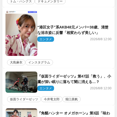
トム・ハンクス
ドキュメンタリー
“港区女子”系AKB48元メンバー38歳、清楚
な浴衣姿に反響「相変わらず美しい」
エンタメ
2026/8/8 12:00
大島麻衣
インスタグラム
『仮面ライダーゼッツ』第47話「救う」、小
鷹が深い眠りに落ちて闇に消える…？
エンタメ
2026/8/8 12:00
仮面ライダーゼッツ
今井竜太郎
堀口真帆
『角醒ハンター オメガホーン』第3話「味わ