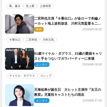
風、薫る
見上愛
上坂樹里
二宮和也主演『８番出口』が金ローで本編ノ
ーカット地上波初放送 川村元気監督＆二宮
コメント到着
映画
2026/8/8 08:00
８番出口
二宮和也
川村元気
81歳マイケル・ダグラス、23歳の愛娘キャリ
スと手をつないでガラパーティーに来場
エンタメ
2026/8/8 08:00
マイケル・ダグラス
ゴシップ
天海祐希が誕生日 大ヒット主演作『女王の
教室』児童役キャストたちの現在
エンタメ
2026/8/8 07:00