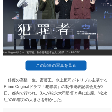
Prime Originalドラマ『犯罪者』制作発表記者会見の様子（C）PROTX
この記事の写真を見る
俳優の高橋一生、斎藤工、水上恒司がトリプル主演する
Prime Originalドラマ『犯罪者』の制作発表記者会見が2
日、都内で行われ、3人が松永大司監督と共に出席。“松永
組”の影響力の大きさを明かした。