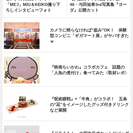
「ME:I」MIU＆KEIKO撮り下
46・与田祐希3rd写真集『ヨー
ろしインタビューフォト
ダ』公開カット
カメラに映らなければ“盗み”OK！ 体験
型コンビニ「ギガマート展」がヤバすぎた
ｗ
『映画ちいかわ』コラボカフェ 話題の
「人魚の煮付け」食べてみた〈取材レポ〉
『呪術廻戦』×「牛角」がコラボ！ 五条
の“茈”をイメージしたグッズ付きドリンク
など展開