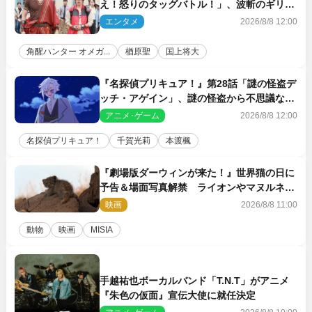
え！怒りのタッグバトル！」、波斬のギリコ
がハンターバトルを挑んできた！
エンタメ
2026/8/8 12:00
角醒ハンター オメガ...
楢原聖
国上将大
『名探偵プリキュア！』第28話「謎の怪盗デ
ッチ・アゲイン」、謎の怪盗から不思議な予
告状が届く
アニメ･ゲーム
2026/8/8 12:00
名探偵プリキュア！
千賀光莉
本渡楓
『劇場版ダーウィンが来た！』世界猫の日に
予告＆場面写真解禁 ライオンやマヌルネコ
の赤ちゃんが大集合
映画
2026/8/8 11:00
動物
映画
MISIA
手越祐也ボーカルバンド「T.N.T」がアニメ
『朱色の仮面』宣伝大使に就任決定