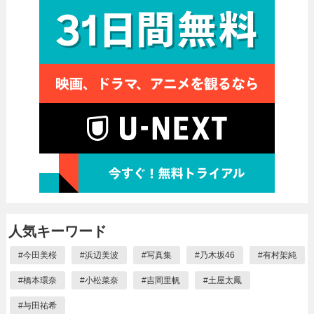
人気キーワード
#
今田美桜
#
浜辺美波
#
写真集
#
乃木坂46
#
有村架純
#
橋本環奈
#
小松菜奈
#
吉岡里帆
#
土屋太鳳
#
与田祐希