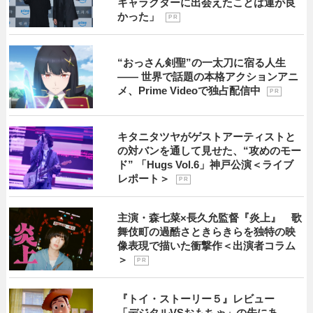
キャラクターに出会えたことは運が良
かった」
P R
“おっさん剣聖”の一太刀に宿る人生
―― 世界で話題の本格アクションアニ
メ、Prime Videoで独占配信中
P R
キタニタツヤがゲストアーティストと
の対バンを通して見せた、“攻めのモー
ド” 「Hugs Vol.6」神戸公演＜ライブ
レポート＞
P R
主演・森七菜×長久允監督『炎上』 歌
舞伎町の過酷さときらきらを独特の映
像表現で描いた衝撃作＜出演者コラム
＞
P R
『トイ・ストーリー５』レビュー
「デジタルVSおもちゃ」の先にあ