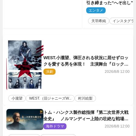
引き締まった“へそ出し”
「可愛い過ぎる」
エンタメ
2
天羽希純
インスタグラ
WEST.小瀧望、弾圧される状況に屈せずロッ
クを愛する男を体現！ 主演舞台『ロックン
ロール』ビジュアル解禁
演劇
2026/8/8 12:00
小瀧望
WEST.（旧ジャニーズW...
村川絵梨
トム・ハンクス製作総指揮『第二次世界大戦
全史』 ノルマンディー上陸の壮絶な戦場を
収めた特別映像解禁
海外ドラマ
2026/8/8 12:00