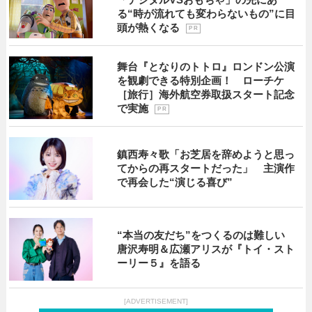
る“時が流れても変わらないもの”に目
頭が熱くなる
P R
舞台『となりのトトロ』ロンドン公演
を観劇できる特別企画！ ローチケ
［旅行］海外航空券取扱スタート記念
で実施
P R
鎮西寿々歌「お芝居を辞めようと思っ
てからの再スタートだった」 主演作
で再会した“演じる喜び”
“本当の友だち”をつくるのは難しい
唐沢寿明＆広瀬アリスが『トイ・スト
ーリー５』を語る
[ADVERTISEMENT]