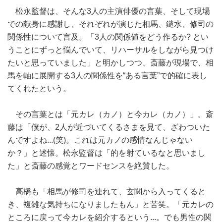
松永監督は、そんな3人の主演俳優の言葉、そして現場
での献身に感謝し、それぞれが演じた相馬、鑓水、修司の
関係性について言及。「3人の関係値をどう作るか? とい
うことにずっと悩んでいて、リハーサルをしながら見つけ
たいと思っていました」と明かしつつ、斎藤が現場で、相
馬を軸に展開する3人の関係性を“ある言葉”で的確に表し
てくれたという。
その言葉とは「元カレ（カノ）と今カレ（カノ）」。斎
藤は「僕が、2人が近づいてくるさまを見て、ざわついた
んですよね...(笑)。これは元カノの感情なんじゃない
か？」と述懐。松永監督は「的を射ているなと思いまし
た」と斎藤の感覚とワードセンスを絶賛した。
高橋も「相馬が修司を連れて、玄関から入ってくると
き、複雑な気持ちになりましたもん」と苦笑。「元カレの
ところに戻って今カレを紹介するという...。でも男性の関