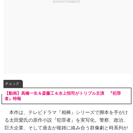
[ADVERTISEMENT]
チェック
【動画】高橋一生＆斎藤工＆水上恒司がトリプル主演 『犯罪
者』特報
本作は、テレビドラマ『相棒』シリーズで脚本を手がけ
る太田愛氏の原作小説『犯罪者』を実写化。警察、政治、
巨大企業、そして過去が複雑に絡み合う群像劇と時系列が