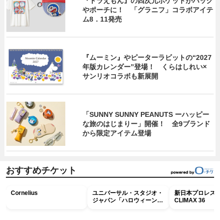
『ドラえもん』の四次元ポケットがバッグ
やポーチに！ 「グラニフ」コラボアイテ
ム8．11発売
『ムーミン』やピーターラビットの“2027
年版カレンダー”登場！ くらはしれい×
サンリオコラボも新展開
「SUNNY SUNNY PEANUTS ーハッピー
な旅のはじまりー」開催！ 全9ブランド
から限定アイテム登場
おすすめチケット
Cornelius
ユニバーサル・スタジオ・
新日本プロレス G
ジャパン「ハロウィーン・
CLIMAX 36
ホラー・ナイト ～オール
ナイト～パス」