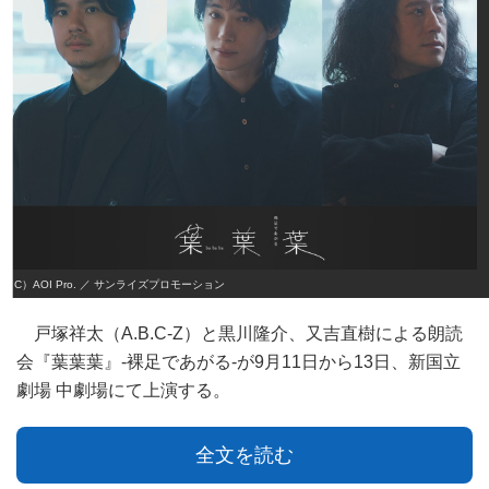
（C）AOI Pro. ／ サンライズプロモーション
戸塚祥太（A.B.C-Z）と黒川隆介、又吉直樹による朗読
会『葉葉葉』-裸足であがる-が9月11日から13日、新国立
劇場 中劇場にて上演する。
全文を読む