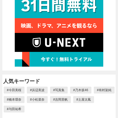
人気キーワード
#
今田美桜
#
浜辺美波
#
写真集
#
乃木坂46
#
有村架純
#
橋本環奈
#
小松菜奈
#
吉岡里帆
#
土屋太鳳
#
与田祐希