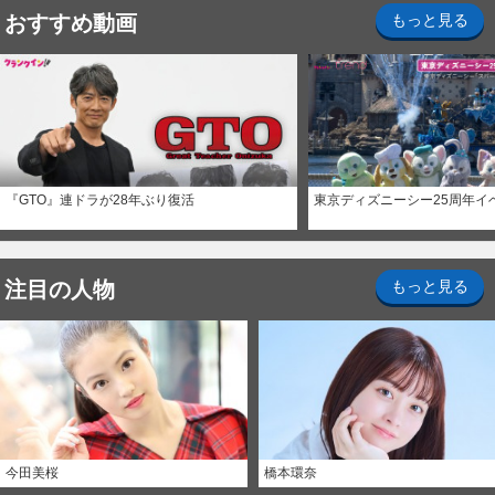
おすすめ動画
もっと見る
『GTO』連ドラが28年ぶり復活
東京ディズニーシー25周年イ
注目の人物
もっと見る
今田美桜
橋本環奈