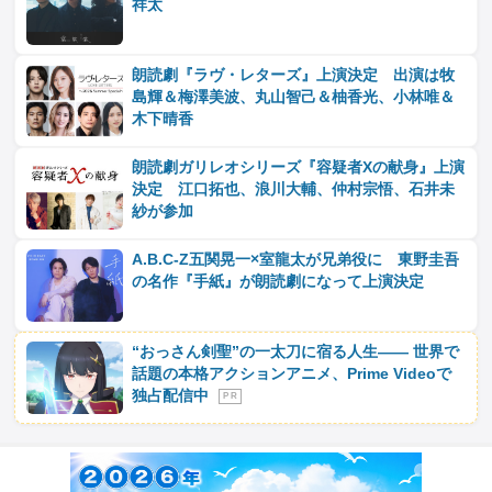
祥太
朗読劇『ラヴ・レターズ』上演決定 出演は牧
島輝＆梅澤美波、丸山智己＆柚香光、小林唯＆
木下晴香
朗読劇ガリレオシリーズ『容疑者Xの献身』上演
決定 江口拓也、浪川大輔、仲村宗悟、石井未
紗が参加
A.B.C‐Z五関晃一×室龍太が兄弟役に 東野圭吾
の名作『手紙』が朗読劇になって上演決定
“おっさん剣聖”の一太刀に宿る人生―― 世界で
話題の本格アクションアニメ、Prime Videoで
独占配信中
P R