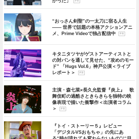
かった」
P R
“おっさん剣聖”の一太刀に宿る人生
―― 世界で話題の本格アクションアニ
メ、Prime Videoで独占配信中
P R
キタニタツヤがゲストアーティストと
の対バンを通して見せた、“攻めのモー
ド” 「Hugs Vol.6」神戸公演＜ライブ
レポート＞
P R
主演・森七菜×長久允監督『炎上』 歌
舞伎町の過酷さときらきらを独特の映
像表現で描いた衝撃作＜出演者コラム
＞
P R
『トイ・ストーリー５』レビュー
「デジタルVSおもちゃ」の先にあ
る“時が流れても変わらないもの”に目