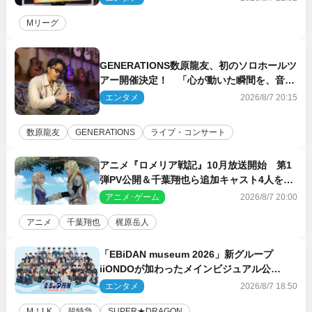
Mリーグ
GENERATIONS数原龍友、初のソロホールツ
アー開催決定！ 「心が動いた瞬間を、音に
乗せてお届けできれば」
エンタメ
2026/8/7 20:15
数原龍友
GENERATIONS
ライブ・コンサート
アニメ『ロメリア戦記』10月放送開始 第1
弾PV公開＆千葉翔也ら追加キャスト4人を発
表
アニメ･ゲーム
2026/8/7 20:00
アニメ
千葉翔也
梶原岳人
「EBiDAN museum 2026」新グループ
iiONDOが加わったメインビジュアル公
開！ 開催記念グッズラインナップも
エンタメ
2026/8/7 18:50
M！LK
超特急
SUPER★DRAGON