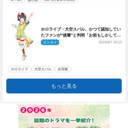
ホロライブ・大空スバル、かつて認知してい
たファンが“後輩”と判明「お前もしかしてあ
のときの？」
エンタメ
2026/8/7 18:15
ホロライブ
大空スバル
水宮枢
もっと見る