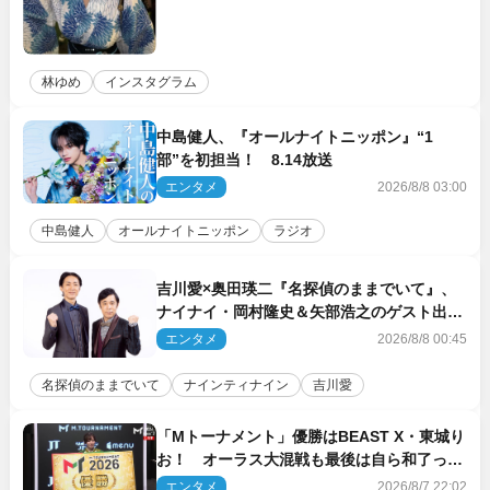
林ゆめ
インスタグラム
中島健人、『オールナイトニッポン』“1
部”を初担当！ 8.14放送
エンタメ
2026/8/8 03:00
中島健人
オールナイトニッポン
ラジオ
吉川愛×奥田瑛二『名探偵のままでいて』、
ナイナイ・岡村隆史＆矢部浩之のゲスト出演
が決定！
エンタメ
2026/8/8 00:45
名探偵のままでいて
ナインティナイン
吉川愛
「Mトーナメント」優勝はBEAST X・東城り
お！ オーラス大混戦も最後は自ら和了って
幕引き
エンタメ
2026/8/7 22:02