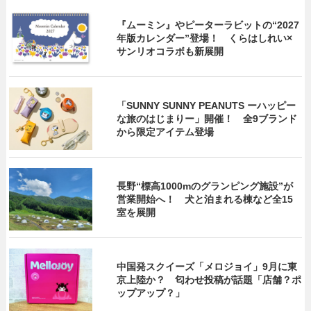
『ムーミン』やピーターラビットの“2027
年版カレンダー”登場！ くらはしれい×
サンリオコラボも新展開
「SUNNY SUNNY PEANUTS ーハッピー
な旅のはじまりー」開催！ 全9ブランド
から限定アイテム登場
長野“標高1000mのグランピング施設”が
営業開始へ！ 犬と泊まれる棟など全15
室を展開
中国発スクイーズ「メロジョイ」9月に東
京上陸か？ 匂わせ投稿が話題「店舗？ポ
ップアップ？」