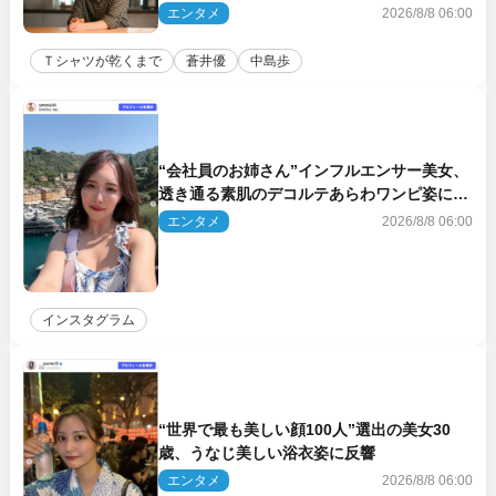
した!!」「今さら?!」（ネタバレあり）
エンタメ
2026/8/8 06:00
Ｔシャツが乾くまで
蒼井優
中島歩
“会社員のお姉さん”インフルエンサー美女、
透き通る素肌のデコルテあらわワンピ姿に反
響
エンタメ
2026/8/8 06:00
インスタグラム
“世界で最も美しい顔100人”選出の美女30
歳、うなじ美しい浴衣姿に反響
エンタメ
2026/8/8 06:00