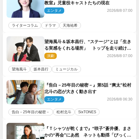
教室』児童役キャストたちの現在
エンタメ
2026/8/8 07:00
ライターコラム
ドラマ
天海祐希
望海風斗＆坂本昌行、“ステージ”とは「生き
る実感をくれる場所」 トップを走り続ける
原動力を語る
演劇
2026/8/8 07:00
望海風斗
坂本昌行
ミュージカル
『告白－25年目の秘密－』第5話 “爽太”松村
北斗の恋が大きく動き出す
エンタメ
2026/8/8 06:30
告白－25年目の秘密－
松村北斗
SixTONES
『Ｔシャツが乾くまで』“咲子”蒼井優、まさ
かの“再会”にあ然 ネットも動揺「びっくり