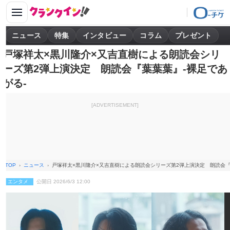
ニュース
特集
インタビュー
コラム
プレゼント
戸塚祥太×黒川隆介×又吉直樹による朗読会シリ
ーズ第2弾上演決定 朗読会『葉葉葉』-裸足であ
がる-
[ADVERTISEMENT]
TOP
ニュース
戸塚祥太×黒川隆介×又吉直樹による朗読会シリーズ第2弾上演決定 朗読会『
エンタメ
公開日 2026/6/3 12:00