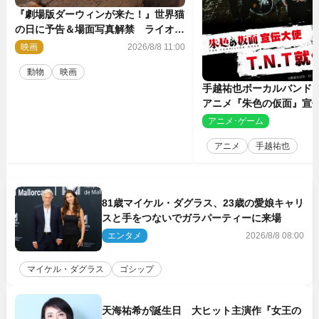
『劇場版ダーウィンが来た！』世界猫
の日に予告＆場面写真解禁 ライオン
やマヌルネコの赤ちゃんが大集合
映画
2026/8/8 11:00
動物
映画
手越祐也ボーカルバンド「T
アニメ『朱色の仮面』宣
決定
アニメ･ゲーム
2
アニメ
手越祐也
81歳マイケル・ダグラス、23歳の愛娘キャリ
スと手をつないでガラパーティーに来場
エンタメ
2026/8/8 08:00
マイケル・ダグラス
ゴシップ
天海祐希が誕生日 大ヒット主演作『女王の