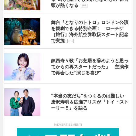
頭が熱くなる
P R
舞台『となりのトトロ』ロンドン公演
を観劇できる特別企画！ ローチケ
［旅行］海外航空券取扱スタート記念
で実施
P R
鎮西寿々歌「お芝居を辞めようと思っ
てからの再スタートだった」 主演作
で再会した“演じる喜び”
“本当の友だち”をつくるのは難しい
唐沢寿明＆広瀬アリスが『トイ・スト
ーリー５』を語る
[ADVERTISEMENT]