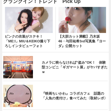
クランクイン！トレンド Pick Up
ピンクの衣装がステキ！
【大胆カット満載】乃木坂
「ME:I」MIU＆KEIKO撮り下
46・与田祐希3rd写真集『ヨー
ろしインタビューフォト
ダ』公開カット
カメラに映らなければ“盗み”OK！ 体験
型コンビニ「ギガマート展」がヤバすぎた
ｗ
『映画ちいかわ』コラボカフェ 話題の
「人魚の煮付け」食べてみた〈取材レポ〉