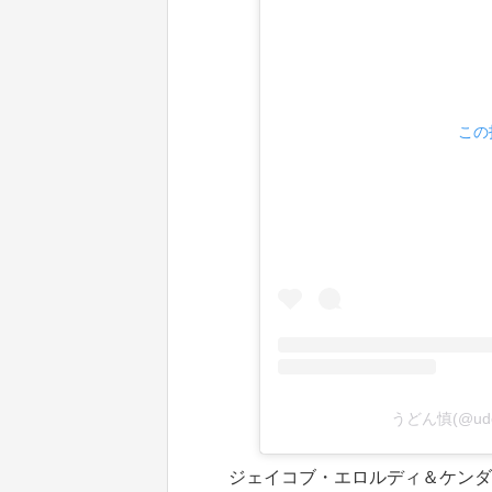
この
うどん慎(@udo
ジェイコブ・エロルディ＆ケンダル