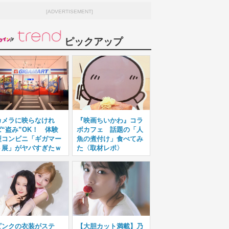
[ADVERTISEMENT]
ピックアップ
カメラに映らなけれ
『映画ちいかわ』コラ
ば“盗み”OK！ 体験
ボカフェ 話題の「人
型コンビニ「ギガマー
魚の煮付け」食べてみ
ト展」がヤバすぎたｗ
た〈取材レポ〉
ピンクの衣装がステ
【大胆カット満載】乃