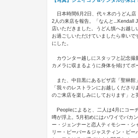
【写真】ジェイコブ＆ケンダルが来日
日本時間6月2日、代々木のうどん店
2人の来店を報告。「なんと...Kendall Jenn
店いただきました。うどん慎へお越し
お過ごしいただけていましたら幸いです。Thank y
にした。
カウンター越しにスタッフと記念撮影
カメラに収まるように身体を傾けてポ
また、中目黒にあるピザ店「聖林館」
「我々のレストランにお越しくださり
のご来店を楽しみにしております」と
Peopleによると、二人は4月にコ
噂が浮上。5月初めにはハワイでバカ
ー・ジェンナーと恋人ティモシー・シ
リー・ビーバー＆ジャスティン・ビー