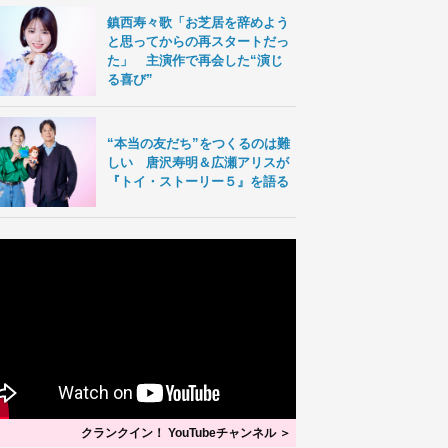
鎮西寿々歌「お芝居を辞めよう
と思ってからの再スタートだっ
た」 主演作で再会した“演じ
る喜び”
“本当の友だち”をつくるのは難
しい 唐沢寿明＆広瀬アリスが
『トイ・ストーリー５』を語る
クランクイン！ YouTubeチャンネル ＞