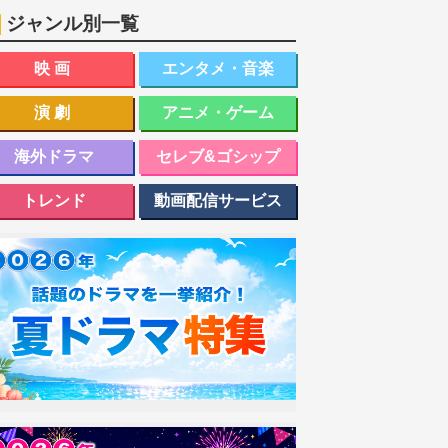
ジャンル別一覧
映画
エンタメ・音楽
演劇
アニメ・ゲーム
海外ドラマ
セレブ&ゴシップ
トレンド
動画配信サービス