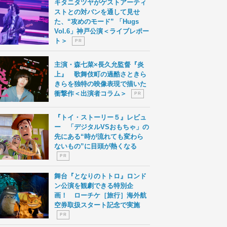
キタニタツヤがゲストアーティ
ストとの対バンを通して見せ
た、“攻めのモード” 「Hugs
Vol.6」神戸公演＜ライブレポー
ト＞
P R
主演・森七菜×長久允監督『炎
上』 歌舞伎町の過酷さときら
きらを独特の映像表現で描いた
衝撃作＜出演者コラム＞
P R
『トイ・ストーリー５』レビュ
ー 「デジタルVSおもちゃ」の
先にある“時が流れても変わら
ないもの”に目頭が熱くなる
P R
舞台『となりのトトロ』ロンド
ン公演を観劇できる特別企
画！ ローチケ［旅行］海外航
空券取扱スタート記念で実施
P R