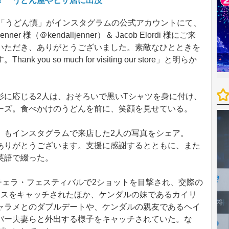
！ うどん屋やピザ店に出没
「うどん慎」がインスタグラムの公式アカウントにて、
er 様（＠kendalljenner）＆ Jacob Elordi 様にご来
いただき、ありがとうございました。素敵なひとときを
ou so much for visiting our store」と明らか
に応じる2人は、おそろいで黒いTシャツを身に付け、
ーズ。食べかけのうどんを前に、笑顔を見せている。
もインスタグラムで来店した2人の写真をシェア。
ありがとうございます。支援に感謝するとともに、また
英語で綴った。
ーチェラ・フェスティバルで2ショットを目撃され、交際の
ンスをキャッチされたほか、ケンダルの妹であるカイリ
ャラメとのダブルデートや、ケンダルの親友であるヘイ
バー夫妻らと外出する様子をキャッチされていた。な