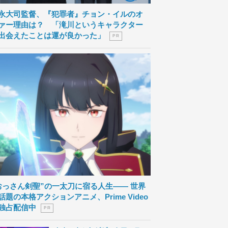
永大司監督、『犯罪者』チョン・イルのオ
ァー理由は？ 「滝川というキャラクター
出会えたことは運が良かった」
P R
おっさん剣聖”の一太刀に宿る人生―― 世界
話題の本格アクションアニメ、Prime Video
独占配信中
P R