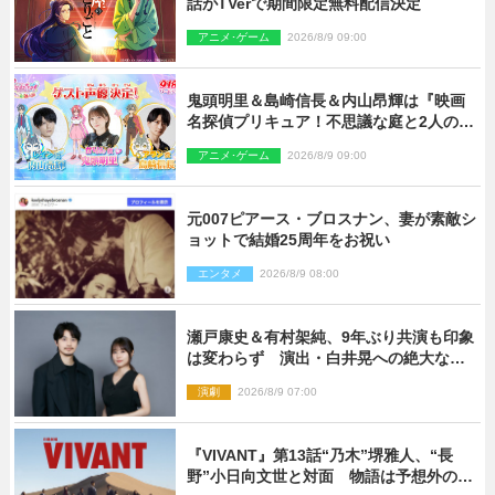
話がTVerで期間限定無料配信決定
アニメ･ゲーム
2026/8/9 09:00
鬼頭明里＆島崎信長＆内山昂輝は『映画
名探偵プリキュア！不思議な庭と2人の秘
密』ゲスト声優に決定
アニメ･ゲーム
2026/8/9 09:00
元007ピアース・ブロスナン、妻が素敵シ
ョットで結婚25周年をお祝い
エンタメ
2026/8/9 08:00
瀬戸康史＆有村架純、9年ぶり共演も印象
は変わらず 演出・白井晃への絶大なる
信頼を胸に舞台『キュー』に挑む
演劇
2026/8/9 07:00
『VIVANT』第13話“乃木”堺雅人、“長
野”小日向文世と対面 物語は予想外の展