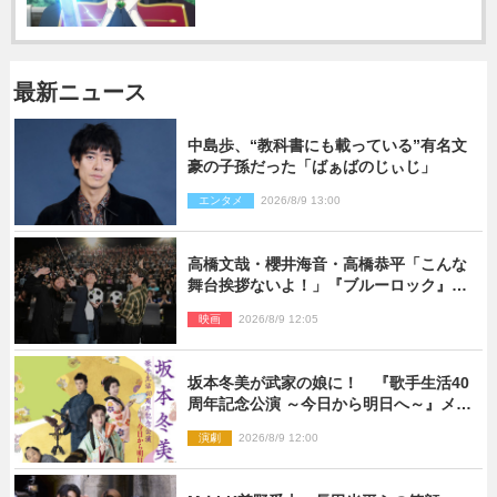
最新ニュース
中島歩、“教科書にも載っている”有名文
豪の子孫だった「ばぁばのじぃじ」
エンタメ
2026/8/9 13:00
高橋文哉・櫻井海音・高橋恭平「こんな
舞台挨拶ないよ！」『ブルーロック』自
由すぎるイベントレポート
映画
2026/8/9 12:05
坂本冬美が武家の娘に！ 『歌手生活40
周年記念公演 ～今日から明日へ～』メイ
ンビジュアル公開
演劇
2026/8/9 12:00