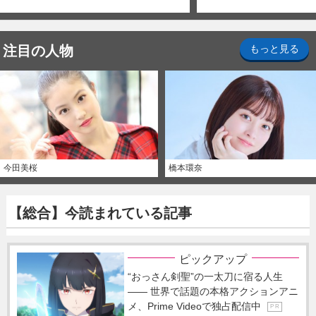
注目の人物
もっと見る
今田美桜
橋本環奈
【総合】今読まれている記事
ピックアップ
“おっさん剣聖”の一太刀に宿る人生
―― 世界で話題の本格アクションアニ
メ、Prime Videoで独占配信中
P R