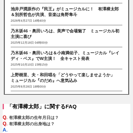
池井戸潤原作の『民王』がミュージカルに！ 有澤樟太郎
＆別所哲也が共演、音楽は角野隼斗
2026年4月27日 14時40分
乃木坂46・奥田いろは、美声で会場魅了 ミュージカル初
主演に喜び
2025年12月18日 04時00分
乃木坂46・奥田いろは＆小南満佑子、ミュージカル『レイ
ディ・ベス』でW主演！ 全キャスト発表
2025年10月10日 15時15分
上野樹里、夫・和田唱を「どうやって楽しませようか」
ミュージカル『のだめ』へ意気込み
2025年8月28日 18時00分
「有澤樟太郎」に関するFAQ
Q.
有澤樟太郎の生年月日は？
Q.
有澤樟太郎の出身地は？
A.