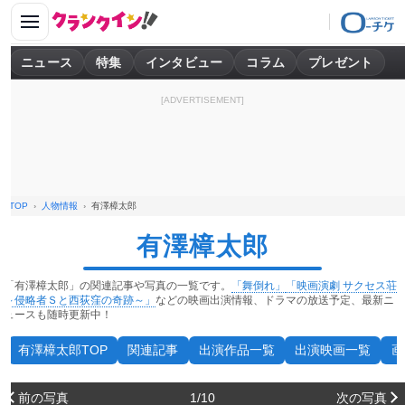
ニュース
特集
インタビュー
コラム
プレゼント
[ADVERTISEMENT]
TOP
人物情報
有澤樟太郎
有澤樟太郎
「有澤樟太郎」の関連記事や写真の一覧です。
「舞倒れ」
「映画演劇 サクセス荘
～侵略者Ｓと西荻窪の奇跡～」
などの映画出演情報、ドラマの放送予定、最新ニ
ュースも随時更新中！
有澤樟太郎TOP
関連記事
出演作品一覧
出演映画一覧
画
前の写真
1/10
次の写真