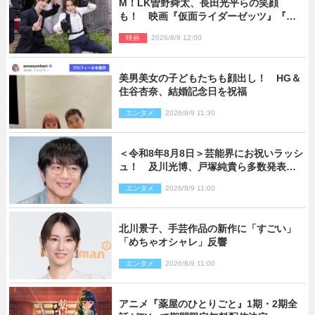
M！LK曽野舜太、長田光平らの笑顔
も！ 映画『仮面ライダーゼッツ』『超
宇宙刑事ギャバン インフィニティ』オフ
映画
2026/8/9 12:00
ショット到着
美男美女の子どもたちも顔出し！ HG＆
住谷杏奈、結婚記念日を祝福
エンタメ
2026/8/9 11:30
＜令和8年8月8日＞芸能界にお祝いラッシ
ュ！ 及川光博、戸塚純貴ら多数発表結
婚
エンタメ
2026/8/9 11:00
北川景子、手芸作品の新作に「すごい」
「めちゃオシャレ」反響
エンタメ
2026/8/9 11:00
アニメ『薬屋のひとりごと』1期・2期全