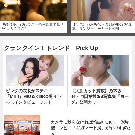
伊藤彩沙、20代ラストの写真集で見せ
【話題】乃木坂46・金川紗耶1st写真
た“大人の甘さ”
集、ランジェリーカット公開！
クランクイン！トレンド Pick Up
ピンクの衣装がステキ！
【大胆カット満載】乃木坂
「ME:I」MIU＆KEIKO撮り下
46・与田祐希3rd写真集『ヨー
ろしインタビューフォト
ダ』公開カット
カメラに映らなければ“盗み”OK！ 体験
型コンビニ「ギガマート展」がヤバすぎた
ｗ