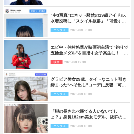
“中3写真”にネット騒然の19歳アイドル、
水着投稿に「スタイル抜群」「可愛すぎ
る」と絶賛の声
エンタメ
2026/8/9 06:00
エビ中・仲村悠菜が映画初主演で“釣りで
五輪金メダル”を目指す女子高生に！ 映
画『つりこまち』今秋公開
映画
2026/8/8 19:30
グラビア美女29歳、タイトなニット引き
締まった“へそ出し”コーデに反響「可愛
い過ぎる」
エンタメ
2026/8/8 18:00
「脚の長さ比べ勝てる人いないでし
ょ？」身長182cm美女モデル、抜群のプ
ロポーションにネット衝撃
エンタメ
2026/8/8 18:00