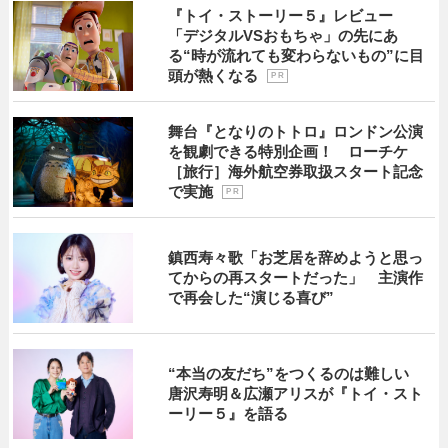
『トイ・ストーリー５』レビュー
「デジタルVSおもちゃ」の先にあ
る“時が流れても変わらないもの”に目
頭が熱くなる
P R
舞台『となりのトトロ』ロンドン公演
を観劇できる特別企画！ ローチケ
［旅行］海外航空券取扱スタート記念
で実施
P R
鎮西寿々歌「お芝居を辞めようと思っ
てからの再スタートだった」 主演作
で再会した“演じる喜び”
“本当の友だち”をつくるのは難しい
唐沢寿明＆広瀬アリスが『トイ・スト
ーリー５』を語る