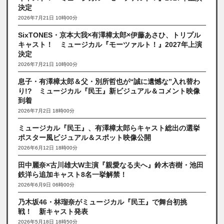
決定
2026年7月21日 10時00分
SixTONES・京本大我×有澤樟太郎×伊藤あさひ、トリプル
キャスト！ ミュージカル『モーツァルト！』2027年上演
決定
2026年7月21日 10時00分
息子・有澤樟太郎＆父・別所哲也が“誠に遺憾な”入れ替わ
り!? ミュージカル『民王』新ビジュアル＆コメント映像
到着
2026年7月2日 18時00分
ミュージカル『民王』、有澤樟太郎らキャスト総出の選挙
ポスター風ビジュアル＆スポット映像公開
2026年6月12日 18時00分
田中麗奈×古川雄大W主演『親愛なる夫へ』鈴木杏樹・池田
鉄洋ら追加キャスト8名一挙解禁！
2026年6月9日 06時00分
乃木坂46・林瑠奈がミュージカル『民王』で舞台初挑
戦！ 新キャスト発表
2026年5月18日 18時50分