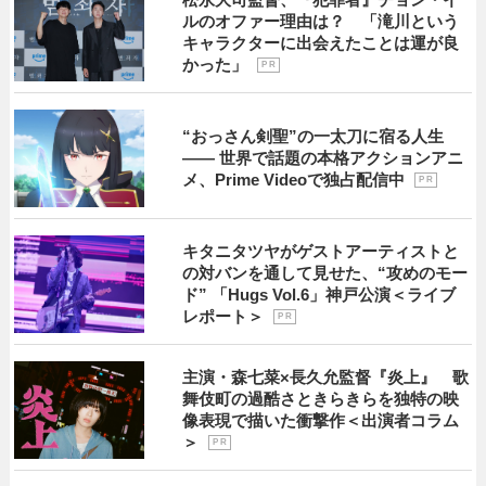
ルのオファー理由は？ 「滝川という
キャラクターに出会えたことは運が良
かった」
P R
“おっさん剣聖”の一太刀に宿る人生
―― 世界で話題の本格アクションアニ
メ、Prime Videoで独占配信中
P R
キタニタツヤがゲストアーティストと
の対バンを通して見せた、“攻めのモー
ド” 「Hugs Vol.6」神戸公演＜ライブ
レポート＞
P R
主演・森七菜×長久允監督『炎上』 歌
舞伎町の過酷さときらきらを独特の映
像表現で描いた衝撃作＜出演者コラム
＞
P R