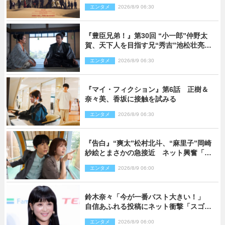
開へ
エンタメ
2026/8/9 06:30
『豊臣兄弟！』第30回 “小一郎”仲野太
賀、天下人を目指す兄“秀吉”池松壮亮
と“清須会議”へ
エンタメ
2026/8/9 06:30
『マイ・フィクション』第6話 正樹＆
奈々美、香坂に接触を試みる
エンタメ
2026/8/9 06:30
『告白』“爽太”松村北斗、“麻里子”岡崎
紗絵とまさかの急接近 ネット興奮「そ
の反応は」「いいの!?」（ネタバレあ
エンタメ
2026/8/9 06:00
り）
鈴木奈々「今が一番バスト大きい！」
自信あふれる投稿にネット衝撃「スゴ
イ」「写真集を出して欲しい」
エンタメ
2026/8/9 06:00