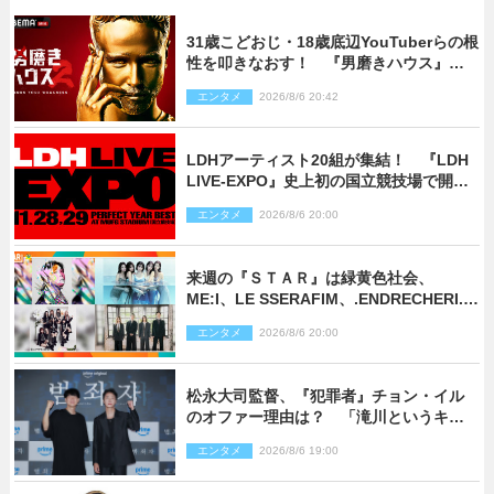
31歳こどおじ・18歳底辺YouTuberらの根
性を叩きなおす！ 『男磨きハウス』第2
弾コーチ陣発表
エンタメ
2026/8/6 20:42
LDHアーティスト20組が集結！ 『LDH
LIVE‐EXPO』史上初の国立競技場で開催
決定
エンタメ
2026/8/6 20:00
来週の『ＳＴＡＲ』は緑黄色社会、
ME:I、LE SSERAFIM、.ENDRECHERI.が
話題曲をパフォーマンス！
エンタメ
2026/8/6 20:00
松永大司監督、『犯罪者』チョン・イル
のオファー理由は？ 「滝川というキャ
ラクターに出会えたことは本当に運が良
エンタメ
2026/8/6 19:00
かった」