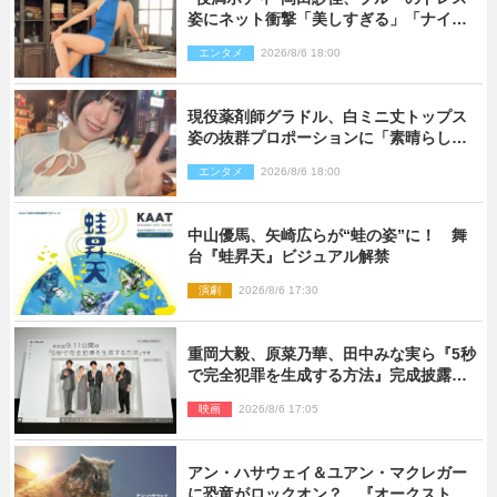
姿にネット衝撃「美しすぎる」「ナイ
ス」
エンタメ
2026/8/6 18:00
現役薬剤師グラドル、白ミニ丈トップス
姿の抜群プロポーションに「素晴らしす
ぎる」「すっっっご！」とネット絶賛
エンタメ
2026/8/6 18:00
中山優馬、矢崎広らが“蛙の姿”に！ 舞
台『蛙昇天』ビジュアル解禁
演劇
2026/8/6 17:30
重岡大毅、原菜乃華、田中みな実ら『5秒
で完全犯罪を生成する方法』完成披露に
登壇！ それぞれのAI活用術も発表
映画
2026/8/6 17:05
アン・ハサウェイ＆ユアン・マクレガー
に恐竜がロックオン？ 『オークストリ