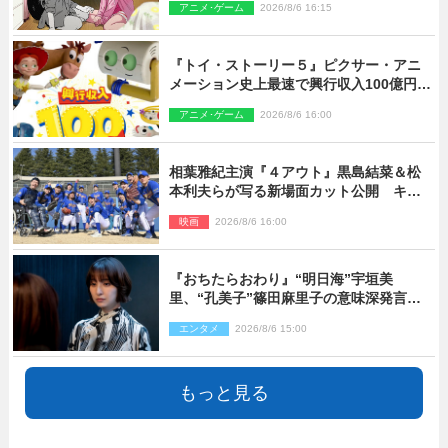
アニメ･ゲーム
2026/8/6 16:15
『トイ・ストーリー５』ピクサー・アニ
メーション史上最速で興行収入100億円突
破 シリーズNo.1興収が目前
アニメ･ゲーム
2026/8/6 16:00
相葉雅紀主演『４アウト』黒島結菜＆松
本利夫らが写る新場面カット公開 キャ
スト登壇イベントも決定
映画
2026/8/6 16:00
『おちたらおわり』“明日海”宇垣美
里、“孔美子”篠田麻里子の意味深発言に
絶句 ネット驚き「まさか」「意外な展
エンタメ
2026/8/6 15:00
開」
もっと見る