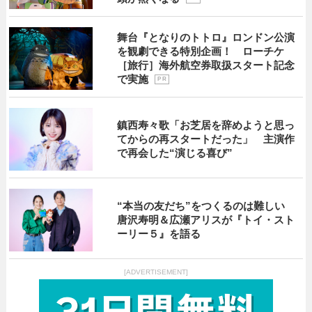
舞台『となりのトトロ』ロンドン公演
を観劇できる特別企画！ ローチケ
［旅行］海外航空券取扱スタート記念
で実施
P R
鎮西寿々歌「お芝居を辞めようと思っ
てからの再スタートだった」 主演作
で再会した“演じる喜び”
“本当の友だち”をつくるのは難しい
唐沢寿明＆広瀬アリスが『トイ・スト
ーリー５』を語る
[ADVERTISEMENT]