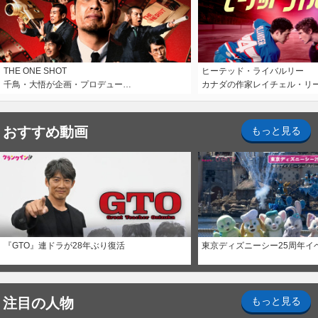
THE ONE SHOT
ヒーテッド・ライバルリー
千鳥・大悟が企画・プロデュー…
カナダの作家レイチェル・リ
おすすめ動画
もっと見る
『GTO』連ドラが28年ぶり復活
東京ディズニーシー25周年イ
注目の人物
もっと見る