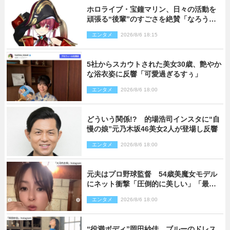
ホロライブ・宝鐘マリン、日々の活動を
頑張る“後輩”のすごさを絶賛「なろう系
主人公まである」
エンタメ
2026/8/6 18:15
5社からスカウトされた美女30歳、艶やか
な浴衣姿に反響「可愛過ぎるすぅ」
エンタメ
2026/8/6 18:00
どういう関係!? 的場浩司インスタに“自
慢の娘”元乃木坂46美女2人が登場し反響
エンタメ
2026/8/6 18:00
元夫はプロ野球監督 54歳美魔女モデル
にネット衝撃「圧倒的に美しい」「最強
クラス」「うっとり」
エンタメ
2026/8/6 18:00
“役満ボディ”岡田紗佳、ブルーのドレス