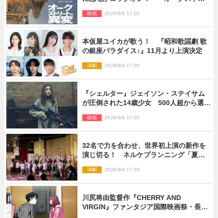
ートの異変』新ビジュアル＆本編映像初
映画
2026/8/6 17:00
解禁
本仮屋ユイカが歌う！ 『昭和歌謡劇 歌
の銀座パラダイス♪』11月より上演決定
演劇
2026/8/6 17:00
『シェルター』ジェイソン・ステイサム
が圧倒された14歳少女 500人超から選出
された新鋭ボディ・レイ・ブレスナック
映画
2026/8/6 17:00
とは
32名で力を合わせ、世界初上演の新作を
演じ切る！ ネルケプランニング「夏休
み！オン・ワークショップ2026」レポー
演劇
2026/8/6 17:00
ト【最終日】
川尻将由監督作『CHERRY AND
VIRGIN』ファンタジア国際映画祭・長編
アニメ部門で観客賞・金賞受賞！