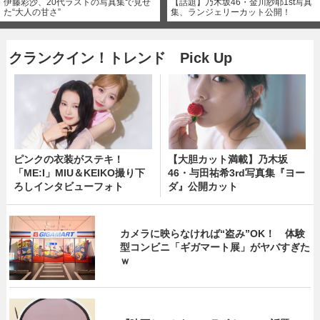
伊藤彩沙、20代ラストの写真集で見せ
【話題】乃木坂46・金川紗耶1st写真
た“大人の甘さ”
集、ランジェリーカット公開！
クランクイン！トレンド Pick Up
ピンクの衣装がステキ！
【大胆カット満載】乃木坂
「ME:I」MIU＆KEIKO撮り下
46・与田祐希3rd写真集『ヨー
ろしインタビューフォト
ダ』公開カット
カメラに映らなければ“盗み”OK！ 体験
型コンビニ「ギガマート展」がヤバすぎた
ｗ