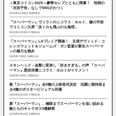
＜東京コミコン2025＞豪華セレブとともに閉幕！ 恒例の
「次回予告」なしでSNSざわつく
2025年12月8日 06時30分
『スーパーマン』ヴィランのニコラス・ホルト、膝の手術
でコミコン欠席「歩くのも飛ぶのも無理」
2025年10月9日 07時00分
『スーパーマン』LAプレミア開催！ 主演デヴィッド・コ
レンスウェット＆ジェームズ・ガン監督が新生スーパーマ
ンの魅力を熱弁
2025年7月9日 10時11分
スキンヘッド→金髪に変身し「好きすぎる」の声 『スーパ
ーマン』悪役俳優ニコラス・ホルトがイケメン！
2025年7月9日 10時04分
新『スーパーマン』全9種の上映形式決定 活躍に期待高ま
る4種のポスタービジュアル到着
2025年6月20日 17時00分
新『スーパーマン』、極限までスーパーマンを追い詰める
敵たちのキャラポス5種解禁
2025年6月10日 18時00分