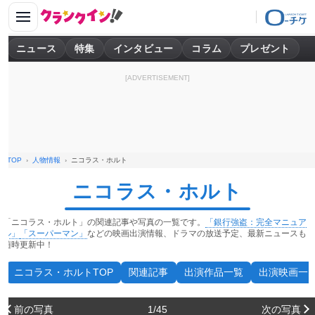
ニュース
特集
インタビュー
コラム
プレゼント
[ADVERTISEMENT]
TOP
人物情報
ニコラス・ホルト
ニコラス・ホルト
「ニコラス・ホルト」の関連記事や写真の一覧です。
「銀行強盗：完全マニュア
ル」
「スーパーマン」
などの映画出演情報、ドラマの放送予定、最新ニュースも
随時更新中！
ニコラス・ホルトTOP
関連記事
出演作品一覧
出演映画一
前の写真
1/45
次の写真