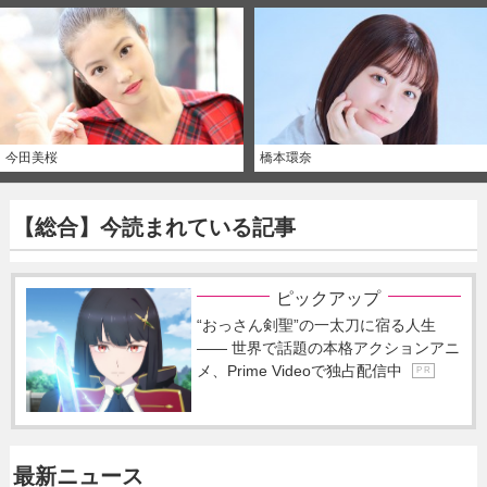
今田美桜
橋本環奈
【総合】今読まれている記事
ピックアップ
“おっさん剣聖”の一太刀に宿る人生
―― 世界で話題の本格アクションアニ
メ、Prime Videoで独占配信中
P R
最新ニュース