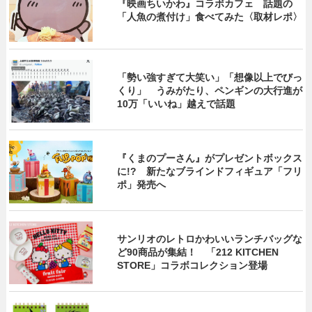
『映画ちいかわ』コラボカフェ 話題の
「人魚の煮付け」食べてみた〈取材レポ〉
「勢い強すぎて大笑い」「想像以上でびっ
くり」 うみがたり、ペンギンの大行進が
10万「いいね」越えで話題
『くまのプーさん』がプレゼントボックス
に!? 新たなブラインドフィギュア「フリ
ポ」発売へ
サンリオのレトロかわいいランチバッグな
ど90商品が集結！ 「212 KITCHEN
STORE」コラボコレクション登場