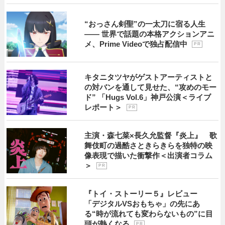
“おっさん剣聖”の一太刀に宿る人生
―― 世界で話題の本格アクションアニ
メ、Prime Videoで独占配信中
P R
キタニタツヤがゲストアーティストと
の対バンを通して見せた、“攻めのモー
ド” 「Hugs Vol.6」神戸公演＜ライブ
レポート＞
P R
主演・森七菜×長久允監督『炎上』 歌
舞伎町の過酷さときらきらを独特の映
像表現で描いた衝撃作＜出演者コラム
＞
P R
『トイ・ストーリー５』レビュー
「デジタルVSおもちゃ」の先にあ
る“時が流れても変わらないもの”に目
頭が熱くなる
P R