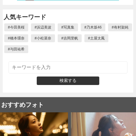
人気キーワード
#
今田美桜
#
浜辺美波
#
写真集
#
乃木坂46
#
有村架純
#
橋本環奈
#
小松菜奈
#
吉岡里帆
#
土屋太鳳
#
与田祐希
検索する
おすすめフォト