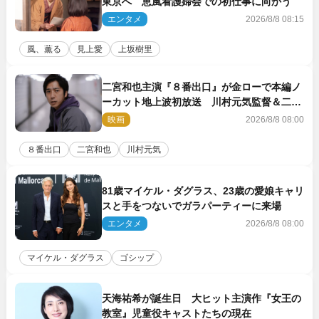
東京へ 恵風看護婦会での初仕事に向かう
エンタメ
2026/8/8 08:15
風、薫る
見上愛
上坂樹里
二宮和也主演『８番出口』が金ローで本編ノ
ーカット地上波初放送 川村元気監督＆二宮
コメント到着
映画
2026/8/8 08:00
８番出口
二宮和也
川村元気
81歳マイケル・ダグラス、23歳の愛娘キャリ
スと手をつないでガラパーティーに来場
エンタメ
2026/8/8 08:00
マイケル・ダグラス
ゴシップ
天海祐希が誕生日 大ヒット主演作『女王の
教室』児童役キャストたちの現在