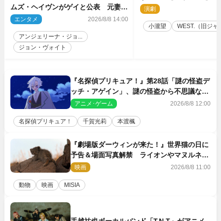
台『ロックンロール』ビ
ムズ・ヘイヴンがゲイと公表 元妻の
演劇
2
生配信で明らかに
エンタメ
2026/8/8 14:00
小瀧望
WEST.（旧ジャニ
アンジェリーナ・ジョ...
ジョン・ヴォイト
『名探偵プリキュア！』第28話「謎の怪盗デ
ッチ・アゲイン」、謎の怪盗から不思議な予
告状が届く
アニメ･ゲーム
2026/8/8 12:00
名探偵プリキュア！
千賀光莉
本渡楓
『劇場版ダーウィンが来た！』世界猫の日に
予告＆場面写真解禁 ライオンやマヌルネコ
の赤ちゃんが大集合
映画
2026/8/8 11:00
動物
映画
MISIA
手越祐也ボーカルバンド「T.N.T」がアニメ