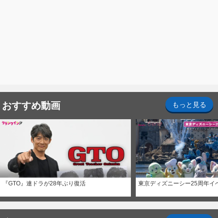
おすすめ動画
もっと見る
『GTO』連ドラが28年ぶり復活
東京ディズニーシー25周年イ