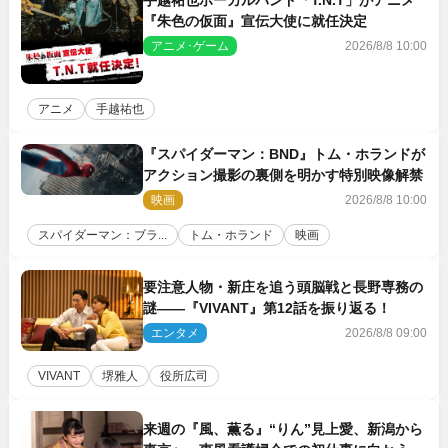
『朱色の仮面』宣伝大使に就任決定
アニメ･ゲーム
2026/8/8 10:00
アニメ
手越祐也
『スパイダーマン：BND』トム・ホランドが
アクション撮影の裏側を明かす特別映像解禁
映画
2026/8/8 10:00
スパイダーマン：ブラ...
トム・ホランド
映画
要注意人物・新庄を追う頭脳戦と長野専務の
謎――『VIVANT』第12話を振り返る！
エンタメ
2026/8/8 09:00
VIVANT
堺雅人
役所広司
来週の『風、薫る』“りん”見上愛、新潟から