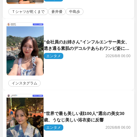
Ｔシャツが乾くまで
蒼井優
中島歩
“会社員のお姉さん”インフルエンサー美女、
透き通る素肌のデコルテあらわワンピ姿に反
響
エンタメ
2026/8/8 06:00
インスタグラム
“世界で最も美しい顔100人”選出の美女30
歳、うなじ美しい浴衣姿に反響
エンタメ
2026/8/8 06:00