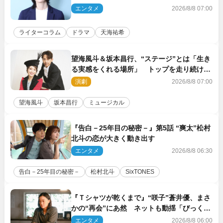
エンタメ
2026/8/8 07:00
ライターコラム
ドラマ
天海祐希
望海風斗＆坂本昌行、“ステージ”とは「生き
る実感をくれる場所」 トップを走り続ける
原動力を語る
演劇
2026/8/8 07:00
望海風斗
坂本昌行
ミュージカル
『告白－25年目の秘密－』第5話 “爽太”松村
北斗の恋が大きく動き出す
エンタメ
2026/8/8 06:30
告白－25年目の秘密－
松村北斗
SixTONES
『Ｔシャツが乾くまで』“咲子”蒼井優、まさ
かの“再会”にあ然 ネットも動揺「びっくり
した!!」「今さら?!」（ネタバレあり）
エンタメ
2026/8/8 06:00