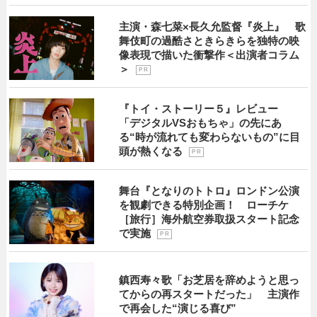
主演・森七菜×長久允監督『炎上』 歌
舞伎町の過酷さときらきらを独特の映
像表現で描いた衝撃作＜出演者コラム
＞
P R
『トイ・ストーリー５』レビュー
「デジタルVSおもちゃ」の先にあ
る“時が流れても変わらないもの”に目
頭が熱くなる
P R
舞台『となりのトトロ』ロンドン公演
を観劇できる特別企画！ ローチケ
［旅行］海外航空券取扱スタート記念
で実施
P R
鎮西寿々歌「お芝居を辞めようと思っ
てからの再スタートだった」 主演作
で再会した“演じる喜び”