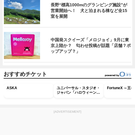
長野“標高1000mのグランピング施設”が
営業開始へ！ 犬と泊まれる棟など全15
室を展開
中国発スクイーズ「メロジョイ」9月に東
京上陸か？ 匂わせ投稿が話題「店舗？ポ
ップアップ？」
おすすめチケット
ASKA
ユニバーサル・スタジオ・
FortuneX ～
ジャパン「ハロウィーン・
ホラー・ナイト ～オール
ナイト～パス」
[ADVERTISEMENT]