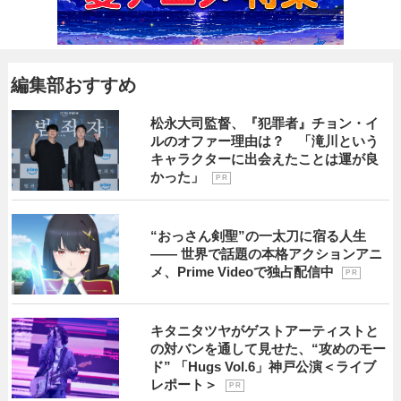
編集部おすすめ
松永大司監督、『犯罪者』チョン・イ
ルのオファー理由は？ 「滝川という
キャラクターに出会えたことは運が良
かった」
P R
“おっさん剣聖”の一太刀に宿る人生
―― 世界で話題の本格アクションアニ
メ、Prime Videoで独占配信中
P R
キタニタツヤがゲストアーティストと
の対バンを通して見せた、“攻めのモー
ド” 「Hugs Vol.6」神戸公演＜ライブ
レポート＞
P R