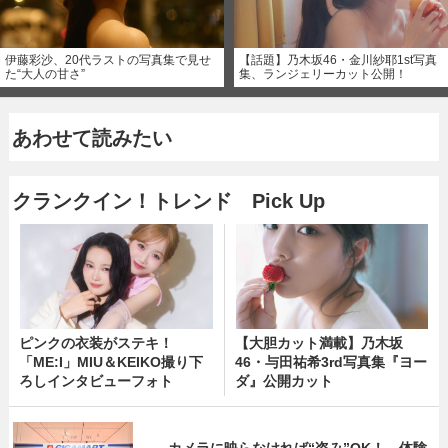
伊藤彩沙、20代ラストの写真集で見せ
【話題】乃木坂46・金川紗耶1st写真
た“大人の甘さ”
集、ランジェリーカット公開！
あわせて読みたい
クランクイン！トレンド Pick Up
ピンクの衣装がステキ！
【大胆カット満載】乃木坂
「ME:I」MIU＆KEIKO撮り下
46・与田祐希3rd写真集『ヨー
ろしインタビューフォト
ダ』公開カット
カメラに映らなければ“盗み”OK！ 体験