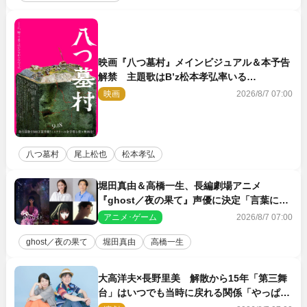
映画『八つ墓村』メインビジュアル＆本予告
解禁 主題歌はB’z松本孝弘率いる
TMG「DOOM」に決定
映画
2026/8/7 07:00
八つ墓村
尾上松也
松本孝弘
堀田真由＆高橋一生、長編劇場アニメ
『ghost／夜の果て』声優に決定「言葉には
できない沢山の感情を思い出しました」
アニメ･ゲーム
2026/8/7 07:00
ghost／夜の果て
堀田真由
高橋一生
大高洋夫×長野里美 解散から15年「第三舞
台」はいつでも当時に戻れる関係「やっぱり