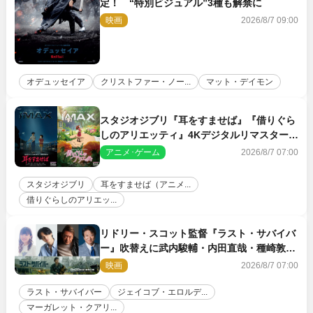
定！ “特別ビジュアル”3種も解禁に
映画
2026/8/7 09:00
オデュッセイア
クリストファー・ノー...
マット・デイモン
スタジオジブリ『耳をすませば』『借りぐら
しのアリエッティ』4Kデジタルリマスターで
IMAX上映決定！
アニメ･ゲーム
2026/8/7 07:00
スタジオジブリ
耳をすませば（アニメ...
借りぐらしのアリエッ...
リドリー・スコット監督『ラスト・サバイバ
ー』吹替えに武内駿輔・内田直哉・種崎敦
美・井上和彦ら豪華声優陣が集結！
映画
2026/8/7 07:00
ラスト・サバイバー
ジェイコブ・エロルデ...
マーガレット・クアリ...