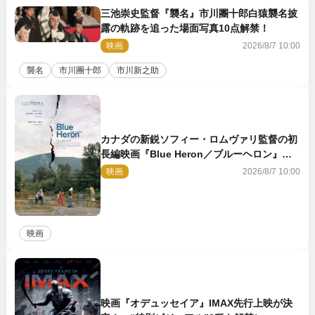
三池崇史監督『襲名』市川團十郎白猿襲名披
露の軌跡を追った場面写真10点解禁！
映画
2026/8/7 10:00
襲名
市川團十郎
市川新之助
カナダの新鋭ソフィー・ロムヴァリ監督の初
長編映画『Blue Heron／ブルーヘロン』
10.23公開
映画
2026/8/7 10:00
映画
映画『オデュッセイア』IMAX先行上映が決