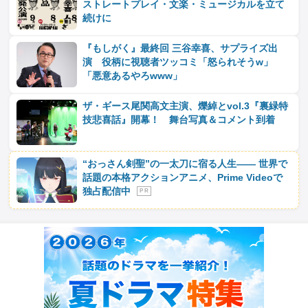
ストレートプレイ・文楽・ミュージカルを立て
続けに
『もしがく』最終回 三谷幸喜、サプライズ出
演 役柄に視聴者ツッコミ「怒られそうw」
「悪意あるやろwww」
ザ・ギース尾関高文主演、爍綽とvol.3『裏緑特
技悲喜話』開幕！ 舞台写真＆コメント到着
“おっさん剣聖”の一太刀に宿る人生―― 世界で
話題の本格アクションアニメ、Prime Videoで
独占配信中
P R