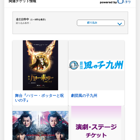
関連チケット情報
全112件中
（1～8件を表示）
絞り込み
絞り込み条件：
舞台『ハリー・ポッターと呪
劇団風の子九州
いの子』