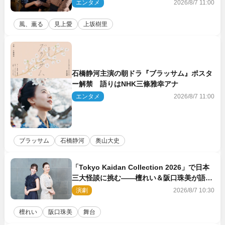
バディは最強」「アツい」
エンタメ
2026/8/7 11:00
風、薫る
見上愛
上坂樹里
石橋静河主演の朝ドラ『ブラッサム』ポスタ
ー解禁 語りはNHK三條雅幸アナ
エンタメ
2026/8/7 11:00
ブラッサム
石橋静河
奥山大史
「Tokyo Kaidan Collection 2026」で日本
三大怪談に挑む――檀れい＆阪口珠美が語る
「牡丹灯籠」の新たな魅力
演劇
2026/8/7 10:30
檀れい
阪口珠美
舞台