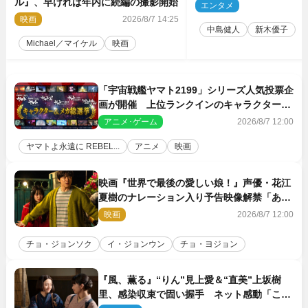
ル』、早ければ年内に続編の撮影開始
5点解禁
エンタメ
2
映画
2026/8/7 14:25
中島健人
新木優子
Michael／マイケル
映画
「宇宙戦艦ヤマト2199」シリーズ人気投票企
画が開催 上位ランクインのキャラクター＆
メカは新規描き下ろしイラストを制作
アニメ･ゲーム
2026/8/7 12:00
ヤマトよ永遠に REBEL...
アニメ
映画
映画『世界で最後の愛しい娘！』声優・花江
夏樹のナレーション入り予告映像解禁「あふ
れ出る温かさに涙が止まらない！」
映画
2026/8/7 12:00
チョ・ジョンソク
イ・ジョンウン
チョ・ヨジョン
『風、薫る』“りん”見上愛＆“直美”上坂樹
里、感染収束で固い握手 ネット感動「この