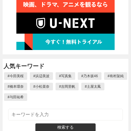
人気キーワード
#
今田美桜
#
浜辺美波
#
写真集
#
乃木坂46
#
有村架純
#
橋本環奈
#
小松菜奈
#
吉岡里帆
#
土屋太鳳
#
与田祐希
検索する