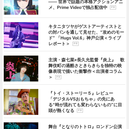
―― 世界で話題の本格アクションアニ
メ、Prime Videoで独占配信中
P R
キタニタツヤがゲストアーティストと
の対バンを通して見せた、“攻めのモー
ド” 「Hugs Vol.6」神戸公演＜ライブ
レポート＞
P R
主演・森七菜×長久允監督『炎上』 歌
舞伎町の過酷さときらきらを独特の映
像表現で描いた衝撃作＜出演者コラム
＞
P R
『トイ・ストーリー５』レビュー
「デジタルVSおもちゃ」の先にあ
る“時が流れても変わらないもの”に目
頭が熱くなる
P R
舞台『となりのトトロ』ロンドン公演