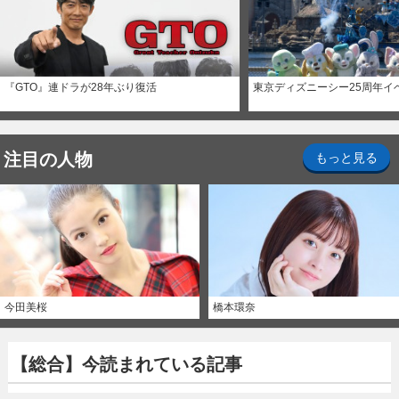
『GTO』連ドラが28年ぶり復活
東京ディズニーシー25周年イ
注目の人物
もっと見る
今田美桜
橋本環奈
【総合】今読まれている記事