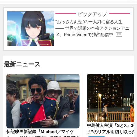
ピックアップ
“おっさん剣聖”の一太刀に宿る人生
―― 世界で話題の本格アクションアニ
メ、Prime Videoで独占配信中
P R
最新ニュース
中島健人主演『SとX』30
伝記映画新記録『Michael／マイケ
ま”のリアルを切り取った