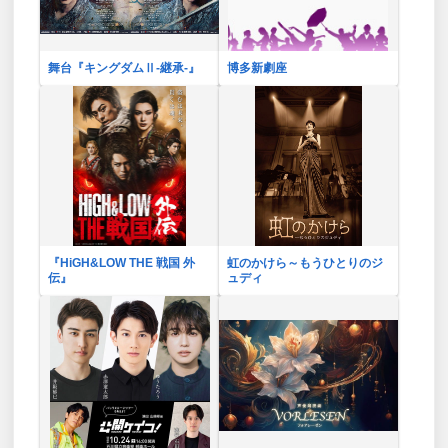
舞台『キングダムⅡ-継承-』
博多新劇座
『HiGH&LOW THE 戦国 外
虹のかけら～もうひとりのジ
伝』
ュディ