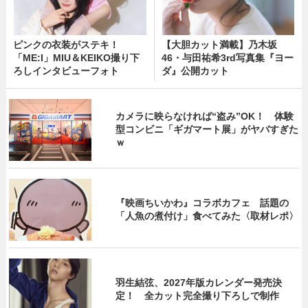
ピンクの衣装がステキ！
【大胆カット満載】乃木坂
「ME:I」MIU＆KEIKO撮り下
46・与田祐希3rd写真集『ヨー
ろしインタビューフォト
ダ』公開カット
カメラに映らなければ“盗み”OK！ 体験
型コンビニ「ギガマート展」がヤバすぎた
ｗ
『映画ちいかわ』コラボカフェ 話題の
「人魚の煮付け」食べてみた〈取材レポ〉
羽生結弦、2027年版カレンダー発売決
定！ 全カット完全撮り下ろしで制作