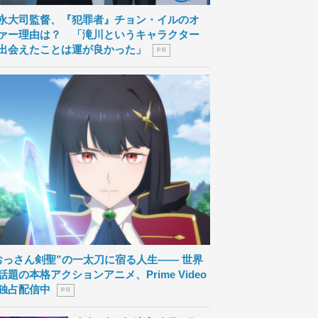
永大司監督、『犯罪者』チョン・イルのオ
ァー理由は？ 「滝川というキャラクター
出会えたことは運が良かった」
P R
おっさん剣聖”の一太刀に宿る人生―― 世界
話題の本格アクションアニメ、Prime Video
独占配信中
P R