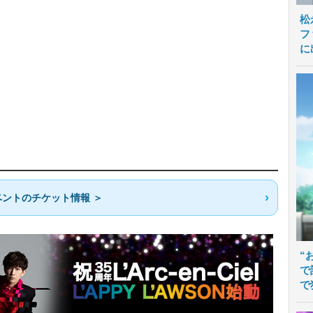
松
フ
に
ントのチケット情報 ＞
“
で
で