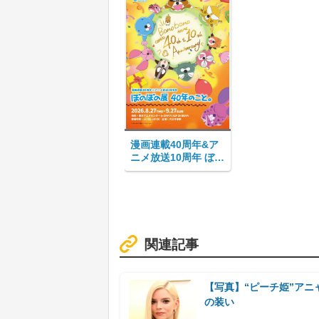
漫画連載40周年&ア
ニメ放送10周年 ぼの
ぼの展 40年のこと。
関連記事
【写真】“ピーチ姫”ア
の装い