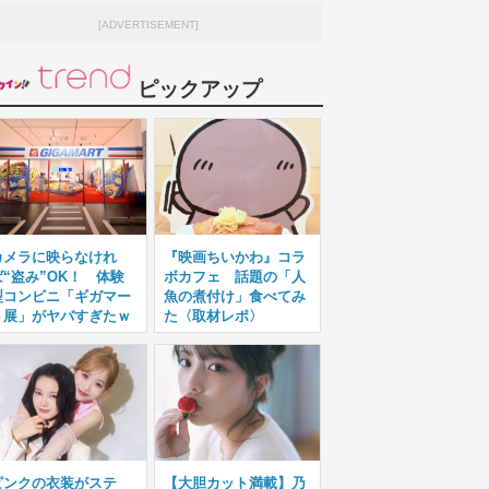
[ADVERTISEMENT]
ピックアップ
カメラに映らなけれ
『映画ちいかわ』コラ
ば“盗み”OK！ 体験
ボカフェ 話題の「人
型コンビニ「ギガマー
魚の煮付け」食べてみ
ト展」がヤバすぎたｗ
た〈取材レポ〉
ピンクの衣装がステ
【大胆カット満載】乃