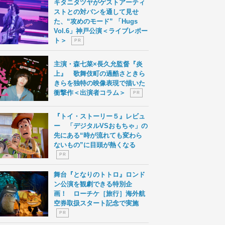
キタニタツヤがゲストアーティ
ストとの対バンを通して見せ
た、“攻めのモード” 「Hugs
Vol.6」神戸公演＜ライブレポー
ト＞
P R
主演・森七菜×長久允監督『炎
上』 歌舞伎町の過酷さときら
きらを独特の映像表現で描いた
衝撃作＜出演者コラム＞
P R
『トイ・ストーリー５』レビュ
ー 「デジタルVSおもちゃ」の
先にある“時が流れても変わら
ないもの”に目頭が熱くなる
P R
舞台『となりのトトロ』ロンド
ン公演を観劇できる特別企
画！ ローチケ［旅行］海外航
空券取扱スタート記念で実施
P R