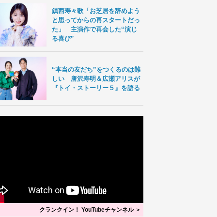
鎮西寿々歌「お芝居を辞めよう
と思ってからの再スタートだっ
た」 主演作で再会した“演じ
る喜び”
“本当の友だち”をつくるのは難
しい 唐沢寿明＆広瀬アリスが
『トイ・ストーリー５』を語る
クランクイン！ YouTubeチャンネル ＞