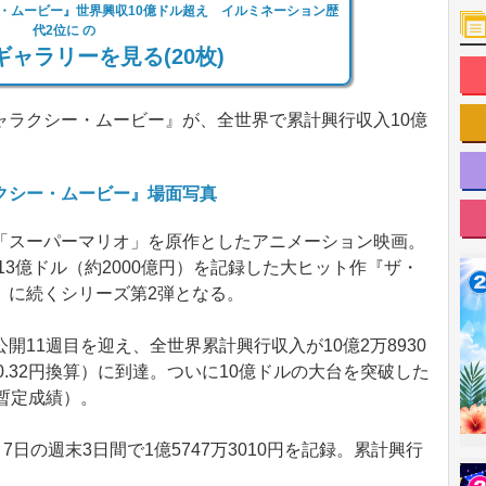
・ムービー』世界興収10億ドル超え イルミネーション歴
代2位に の
ャラリーを見る(20枚)
ラクシー・ムービー』が、全世界で累計興行収入10億
クシー・ムービー』場面写真
スーパーマリオ」を原作としたアニメーション映画。
13億ドル（約2000億円）を記録した大ヒット作『ザ・
』に続くシリーズ第2弾となる。
11週目を迎え、全世界累計興行収入が10億2万8930
160.32円換算）に到達。ついに10億ドルの大台を突破した
点の暫定成績）。
日の週末3日間で1億5747万3010円を記録。累計興行