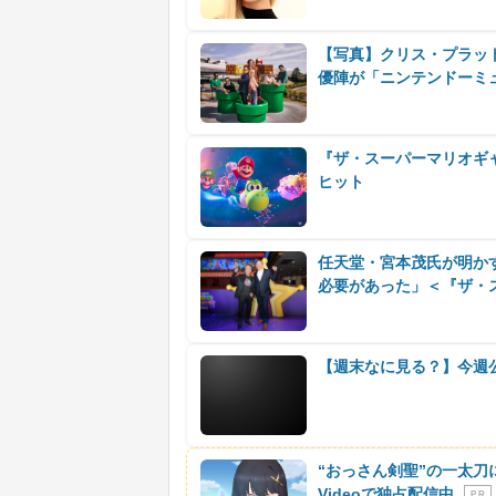
【写真】クリス・プラッ
優陣が「ニンテンドーミ
『ザ・スーパーマリオギャ
ヒット
任天堂・宮本茂氏が明か
必要があった」＜『ザ・
【週末なに見る？】今週
“おっさん剣聖”の一太刀
Videoで独占配信中
P R