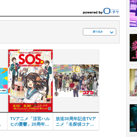
絞り込み
ス
TVアニメ「涼宮ハル
放送30周年記念TVア
謎
ヒの憂鬱」20周年記
ニメ「名探偵コナ
念 SOS展 世界を大
ン」展 広島会場
いに盛り上げた涼宮