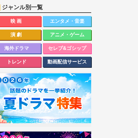
ジャンル別一覧
映画
エンタメ・音楽
演劇
アニメ・ゲーム
海外ドラマ
セレブ&ゴシップ
トレンド
動画配信サービス