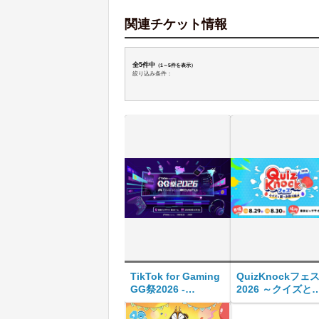
関連チケット情報
全5件中
（1～5件を表示）
絞り込み条件：
TikTok for Gaming
QuizKnockフェ
GG祭2026 -
2026 ～クイズと
Powered by
でお祭り騒ぎ～
BytePlus