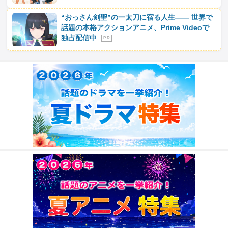
“おっさん剣聖”の一太刀に宿る人生―― 世界で
話題の本格アクションアニメ、Prime Videoで
独占配信中
P R