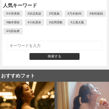
人気キーワード
#
今田美桜
#
浜辺美波
#
写真集
#
乃木坂46
#
有村架純
#
橋本環奈
#
小松菜奈
#
吉岡里帆
#
土屋太鳳
#
与田祐希
検索する
おすすめフォト