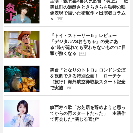
主演・森七菜×長久允監督『炎上』 歌
舞伎町の過酷さときらきらを独特の映
像表現で描いた衝撃作＜出演者コラム
＞
P R
『トイ・ストーリー５』レビュー
「デジタルVSおもちゃ」の先にあ
る“時が流れても変わらないもの”に目
頭が熱くなる
P R
舞台『となりのトトロ』ロンドン公演
を観劇できる特別企画！ ローチケ
［旅行］海外航空券取扱スタート記念
で実施
P R
鎮西寿々歌「お芝居を辞めようと思っ
てからの再スタートだった」 主演作
で再会した“演じる喜び”