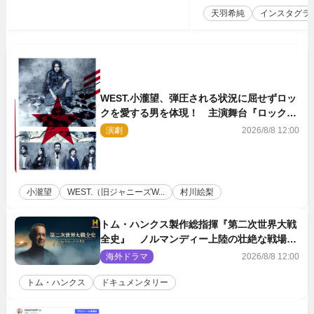
天羽希純
インスタグラ
WEST.小瀧望、弾圧される状況に屈せずロッ
クを愛する男を体現！ 主演舞台『ロックン
ロール』ビジュアル解禁
演劇
2026/8/8 12:00
小瀧望
WEST.（旧ジャニーズW...
村川絵梨
トム・ハンクス製作総指揮『第二次世界大戦
全史』 ノルマンディー上陸の壮絶な戦場を
収めた特別映像解禁
海外ドラマ
2026/8/8 12:00
トム・ハンクス
ドキュメンタリー