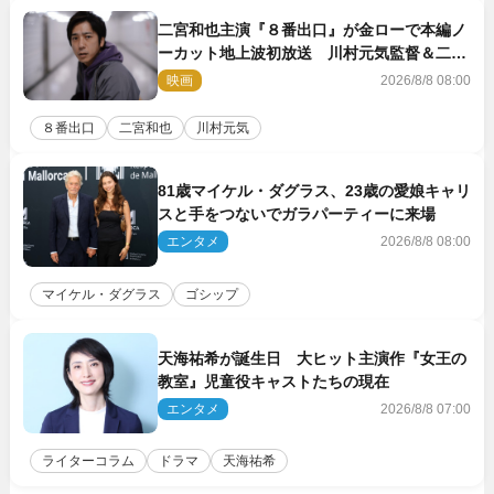
二宮和也主演『８番出口』が金ローで本編ノ
ーカット地上波初放送 川村元気監督＆二宮
コメント到着
映画
2026/8/8 08:00
８番出口
二宮和也
川村元気
81歳マイケル・ダグラス、23歳の愛娘キャリ
スと手をつないでガラパーティーに来場
エンタメ
2026/8/8 08:00
マイケル・ダグラス
ゴシップ
天海祐希が誕生日 大ヒット主演作『女王の
教室』児童役キャストたちの現在
エンタメ
2026/8/8 07:00
ライターコラム
ドラマ
天海祐希