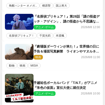
角醒ハンター オメガ...
楢原聖
国上将大
『名探偵プリキュア！』第28話「謎の怪盗デ
ッチ・アゲイン」、謎の怪盗から不思議な予
告状が届く
アニメ･ゲーム
2026/8/8 12:00
名探偵プリキュア！
千賀光莉
本渡楓
『劇場版ダーウィンが来た！』世界猫の日に
予告＆場面写真解禁 ライオンやマヌルネコ
の赤ちゃんが大集合
映画
2026/8/8 11:00
動物
映画
MISIA
手越祐也ボーカルバンド「T.N.T」がアニメ
『朱色の仮面』宣伝大使に就任決定
アニメ･ゲーム
2026/8/8 10:00