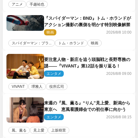
アニメ
手越祐也
『スパイダーマン：BND』トム・ホランドが
アクション撮影の裏側を明かす特別映像解禁
映画
2026/8/8 10:00
スパイダーマン：ブラ...
トム・ホランド
映画
要注意人物・新庄を追う頭脳戦と長野専務の
謎――『VIVANT』第12話を振り返る！
エンタメ
2026/8/8 09:00
VIVANT
堺雅人
役所広司
来週の『風、薫る』“りん”見上愛、新潟から
東京へ 恵風看護婦会での初仕事に向かう
エンタメ
2026/8/8 08:15
風、薫る
見上愛
上坂樹里