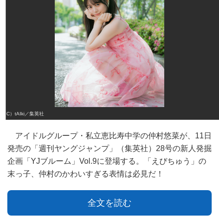
（C）tAIki／集英社
アイドルグループ・私立恵比寿中学の仲村悠菜が、11日
発売の「週刊ヤングジャンプ」（集英社）28号の新人発掘
企画「YJブルーム」Vol.9に登場する。「えびちゅう」の
末っ子、仲村のかわいすぎる表情は必見だ！
全文を読む