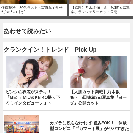
伊藤彩沙、20代ラストの写真集で見せ
【話題】乃木坂46・金川紗耶1st写真
た“大人の甘さ”
集、ランジェリーカット公開！
あわせて読みたい
クランクイン！トレンド Pick Up
ピンクの衣装がステキ！
【大胆カット満載】乃木坂
「ME:I」MIU＆KEIKO撮り下
46・与田祐希3rd写真集『ヨー
ろしインタビューフォト
ダ』公開カット
カメラに映らなければ“盗み”OK！ 体験
型コンビニ「ギガマート展」がヤバすぎた