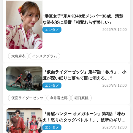
“港区女子”系AKB48元メンバー38歳、清楚
な浴衣姿に反響「相変わらず美しい」
エンタメ
2026/8/8 12:00
大島麻衣
インスタグラム
『仮面ライダーゼッツ』第47話「救う」、小
鷹が深い眠りに落ちて闇に消える…？
エンタメ
2026/8/8 12:00
仮面ライダーゼッツ
今井竜太郎
堀口真帆
『角醒ハンター オメガホーン』第3話「味わ
え！怒りのタッグバトル！」、波斬のギリコ
がハンターバトルを挑んできた！
エンタメ
2026/8/8 12:00