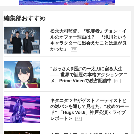
編集部おすすめ
松永大司監督、『犯罪者』チョン・イ
ルのオファー理由は？ 「滝川という
キャラクターに出会えたことは運が良
かった」
P R
“おっさん剣聖”の一太刀に宿る人生
―― 世界で話題の本格アクションアニ
メ、Prime Videoで独占配信中
P R
キタニタツヤがゲストアーティストと
の対バンを通して見せた、“攻めのモー
ド” 「Hugs Vol.6」神戸公演＜ライブ
レポート＞
P R