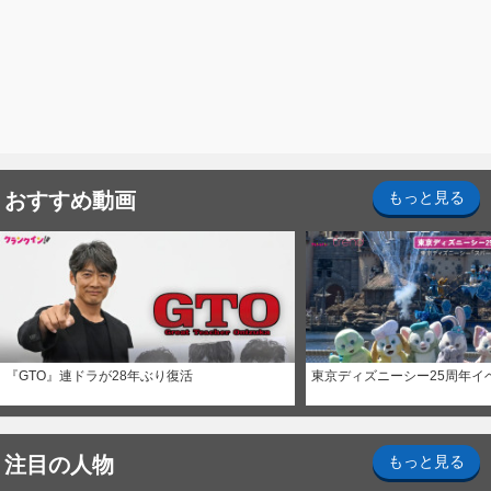
おすすめ動画
もっと見る
『GTO』連ドラが28年ぶり復活
東京ディズニーシー25周年イ
注目の人物
もっと見る