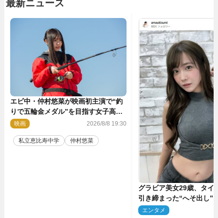
最新ニュース
エビ中・仲村悠菜が映画初主演で“釣
りで五輪金メダル”を目指す女子高生
に！ 映画『つりこまち』今秋公開
映画
2026/8/8 19:30
私立恵比寿中学
仲村悠菜
グラビア美女29歳、タイ
引き締まった“へそ出し”
「可愛い過ぎる」
エンタメ
2