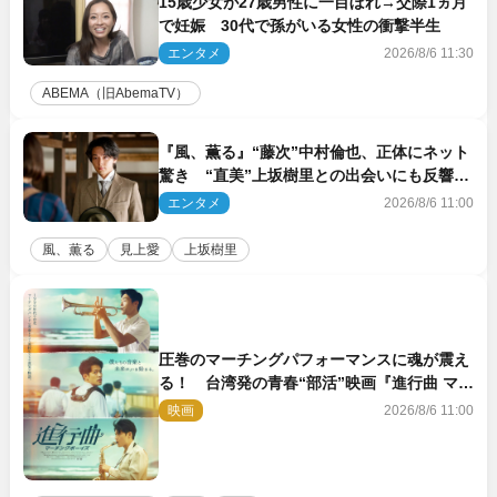
15歳少女が27歳男性に一目ぼれ→交際1ヵ月
で妊娠 30代で孫がいる女性の衝撃半生
エンタメ
2026/8/6 11:30
ABEMA（旧AbemaTV）
『風、薫る』“藤次”中村倫也、正体にネット
驚き “直美”上坂樹里との出会いにも反響
「力になってくれそう」「仲良くしなよ！」
エンタメ
2026/8/6 11:00
風、薫る
見上愛
上坂樹里
圧巻のマーチングパフォーマンスに魂が震え
る！ 台湾発の青春“部活”映画『進行曲 マー
チングボーイズ』予告解禁
映画
2026/8/6 11:00