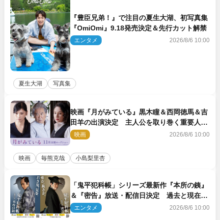
『豊臣兄弟！』で注目の夏生大湖、初写真集
『OmiOmi』9.18発売決定＆先行カット解禁
エンタメ
2026/8/6 10:00
夏生大湖
写真集
映画『月がみている』黒木瞳＆西岡徳馬＆吉
田羊の出演決定 主人公を取り巻く重要人物
を演じる
映画
2026/8/6 10:00
映画
毎熊克哉
小島梨里杏
「鬼平犯科帳」シリーズ最新作『本所の銕』
＆『密告』放送・配信日決定 過去と現在が
繋がるビジュアルも解禁
エンタメ
2026/8/6 10:00