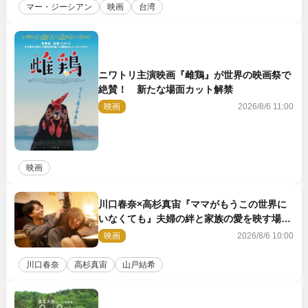
マー・ジーシアン
映画
台湾
ニワトリ主演映画『雌鶏』が世界の映画祭で
絶賛！ 新たな場面カット解禁
映画
2026/8/6 11:00
映画
川口春奈×高杉真宙『ママがもうこの世界に
いなくても』夫婦の絆と家族の愛を映す場面
写真公開
映画
2026/8/6 10:00
川口春奈
高杉真宙
山戸結希