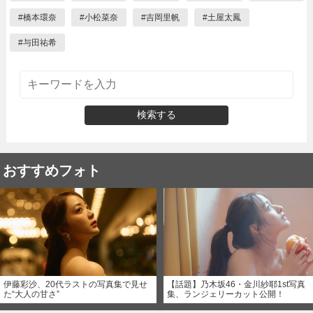
#
橋本環奈
#
小松菜奈
#
吉岡里帆
#
土屋太鳳
#
与田祐希
検索する
おすすめフォト
伊藤彩沙、20代ラストの写真集で見せ
【話題】乃木坂46・金川紗耶1st写真
た“大人の甘さ”
集、ランジェリーカット公開！