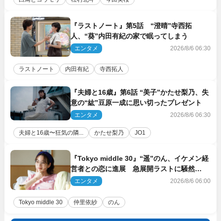
『ラストノート』第5話 “澄晴”寺西拓
人、“葵”内田有紀の家で眠ってしまう
エンタメ
2026/8/6 06:30
ラストノート
内田有紀
寺西拓人
『夫婦と16歳』第6話 “美子”かたせ梨乃、失
意の“紘”豆原一成に思い切ったプレゼント
エンタメ
2026/8/6 06:30
夫婦と16歳〜狂気の隣...
かたせ梨乃
JO1
『Tokyo middle 30』“遥”のん、イケメン経
営者との恋に進展 急展開ラストに騒然
「え…いきなり」「嫌な予感」
エンタメ
2026/8/6 06:00
Tokyo middle 30
仲里依紗
のん