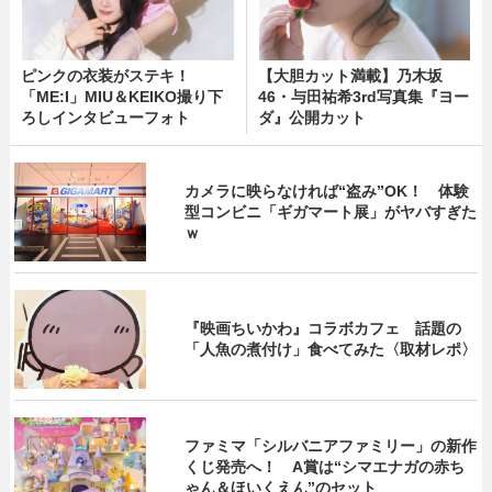
ピンクの衣装がステキ！
【大胆カット満載】乃木坂
「ME:I」MIU＆KEIKO撮り下
46・与田祐希3rd写真集『ヨー
ろしインタビューフォト
ダ』公開カット
カメラに映らなければ“盗み”OK！ 体験
型コンビニ「ギガマート展」がヤバすぎた
ｗ
『映画ちいかわ』コラボカフェ 話題の
「人魚の煮付け」食べてみた〈取材レポ〉
ファミマ「シルバニアファミリー」の新作
くじ発売へ！ A賞は“シマエナガの赤ち
ゃん＆ほいくえん”のセット