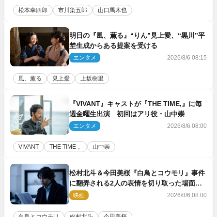
松本幸四郎
市川染五郎
山口馬木也
明日の『風、薫る』“りん”見上愛、“黒川”平
埜生成からある提案を受ける
エンタメ
2026/8/6 08:15
風、薫る
見上愛
上坂樹里
『VIVANT』キャストが『THE TIME,』に毎
週金曜生出演 初回はアリ役・山中崇
エンタメ
2026/8/6 08:00
VIVANT
THE TIME，
山中崇
松村北斗＆今田美桜『白鳥とコウモリ』事件
に翻弄される2人の表情を切り取った場面写
真解禁
映画
2026/8/6 08:00
白鳥とコウモリ
松村北斗
今田美桜