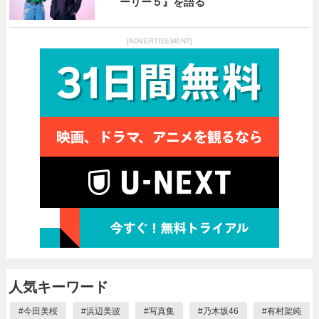
ーリー５』を語る
[ADVERTISEMENT]
人気キーワード
#
今田美桜
#
浜辺美波
#
写真集
#
乃木坂46
#
有村架純