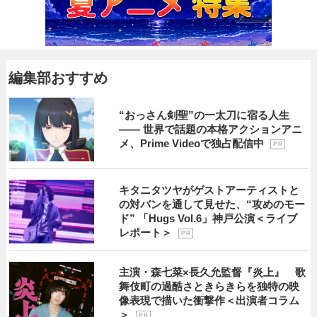
編集部おすすめ
“おっさん剣聖”の一太刀に宿る人生
―― 世界で話題の本格アクションアニ
メ、Prime Videoで独占配信中
P R
キタニタツヤがゲストアーティストと
の対バンを通して見せた、“攻めのモー
ド” 「Hugs Vol.6」神戸公演＜ライブ
レポート＞
P R
主演・森七菜×長久允監督『炎上』 歌
舞伎町の過酷さときらきらを独特の映
像表現で描いた衝撃作＜出演者コラム
＞
P R