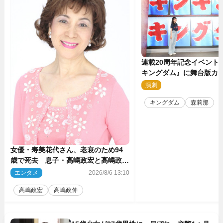
連載20周年記念イベント
キングダム』に舞台版カ
那が潜入！【密着レポー
演劇
2
キングダム
森莉那
女優・寿美花代さん、老衰のため94
歳で死去 息子・高嶋政宏と高嶋政伸
がコメント「いつもユーモアを忘れな
エンタメ
2026/8/6 13:10
い明るく優しい母でした」
高嶋政宏
高嶋政伸