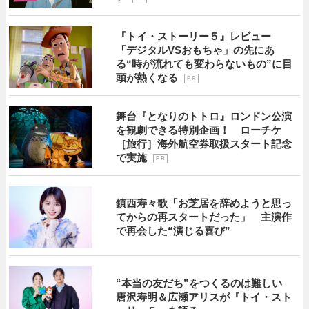
『トイ・ストーリー５』レビュー
「デジタルVSおもちゃ」の先にあ
る“時が流れても変わらないもの”に目
頭が熱くなる
P R
舞台『となりのトトロ』ロンドン公演
を観劇できる特別企画！ ローチケ
［旅行］海外航空券取扱スタート記念
で実施
P R
鎮西寿々歌「お芝居を辞めようと思っ
てからの再スタートだった」 主演作
で再会した“演じる喜び”
“本当の友だち”をつくるのは難しい
唐沢寿明＆広瀬アリスが『トイ・スト