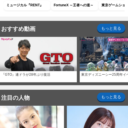
ミュージカル『RENT』
FortuneX ～王者への道～
東京ゲームショウ2
おすすめ動画
もっと見る
『GTO』連ドラが28年ぶり復活
東京ディズニーシー25周年イ
注目の人物
もっと見る