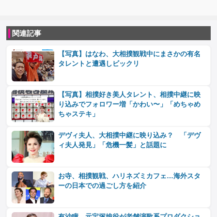
関連記事
【写真】はなわ、大相撲観戦中にまさかの有名
タレントと遭遇しビックリ
【写真】相撲好き美人タレント、相撲中継に映
り込みでフォロワー増「かわい〜」「めちゃめ
ちゃステキ」
デヴィ夫人、大相撲中継に映り込み？ 「デヴ
ィ夫人発見」「危機一髪」と話題に
お寺、相撲観戦、ハリネズミカフェ…海外スタ
ーの日本での過ごし方を紹介
有沙瞳、元宝塚娘役が老舗演歌系プロダクショ