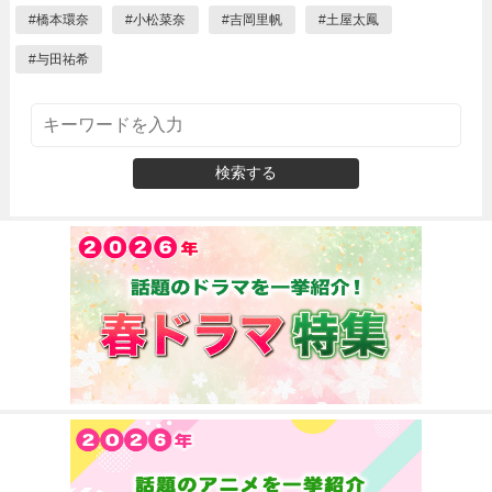
#
橋本環奈
#
小松菜奈
#
吉岡里帆
#
土屋太鳳
#
与田祐希
検索する