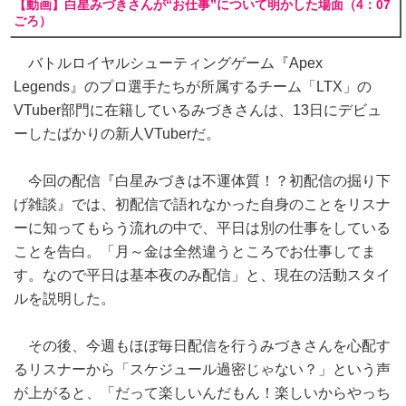
【動画】白星みづきさんが“お仕事”について明かした場面（4：07
ごろ）
バトルロイヤルシューティングゲーム『Apex
Legends』のプロ選手たちが所属するチーム「LTX」の
VTuber部門に在籍しているみづきさんは、13日にデビュ
ーしたばかりの新人VTuberだ。
今回の配信『白星みづきは不運体質！？初配信の掘り下
げ雑談』では、初配信で語れなかった自身のことをリスナ
ーに知ってもらう流れの中で、平日は別の仕事をしている
ことを告白。「月～金は全然違うところでお仕事してま
す。なので平日は基本夜のみ配信」と、現在の活動スタイ
ルを説明した。
その後、今週もほぼ毎日配信を行うみづきさんを心配す
るリスナーから「スケジュール過密じゃない？」という声
が上がると、「だって楽しいんだもん！楽しいからやっち