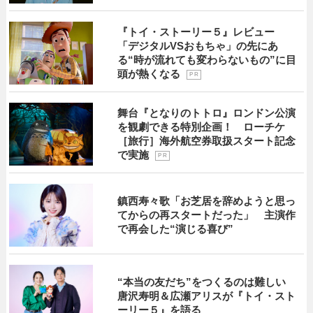
『トイ・ストーリー５』レビュー
「デジタルVSおもちゃ」の先にあ
る“時が流れても変わらないもの”に目
頭が熱くなる
P R
舞台『となりのトトロ』ロンドン公演
を観劇できる特別企画！ ローチケ
［旅行］海外航空券取扱スタート記念
で実施
P R
鎮西寿々歌「お芝居を辞めようと思っ
てからの再スタートだった」 主演作
で再会した“演じる喜び”
“本当の友だち”をつくるのは難しい
唐沢寿明＆広瀬アリスが『トイ・スト
ーリー５』を語る