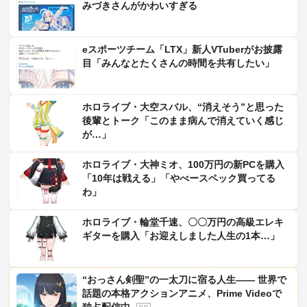
みづきさんがかわいすぎる
eスポーツチーム「LTX」新人VTuberがお披露
目「みんなとたくさんの時間を共有したい」
ホロライブ・大空スバル、“消えそう”と思った
後輩とトーク「このまま病んで消えていく感じ
が…」
ホロライブ・大神ミオ、100万円の新PCを購入
「10年は戦える」「やべースペック買ってる
わ」
ホロライブ・輪堂千速、〇〇万円の高級エレキ
ギターを購入「お迎えしました人生の1本…」
“おっさん剣聖”の一太刀に宿る人生―― 世界で
話題の本格アクションアニメ、Prime Videoで