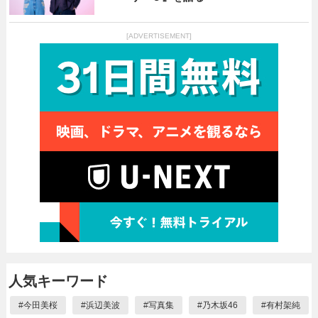
[ADVERTISEMENT]
人気キーワード
#
今田美桜
#
浜辺美波
#
写真集
#
乃木坂46
#
有村架純