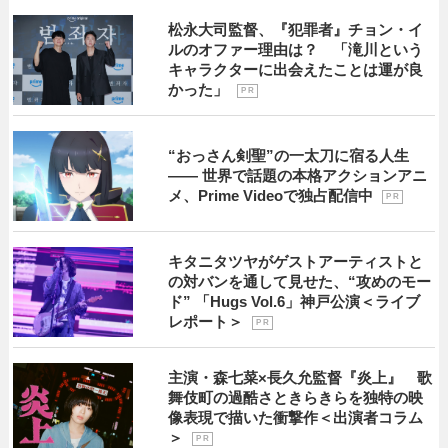
松永大司監督、『犯罪者』チョン・イ
ルのオファー理由は？ 「滝川という
キャラクターに出会えたことは運が良
かった」
P R
“おっさん剣聖”の一太刀に宿る人生
―― 世界で話題の本格アクションアニ
メ、Prime Videoで独占配信中
P R
キタニタツヤがゲストアーティストと
の対バンを通して見せた、“攻めのモー
ド” 「Hugs Vol.6」神戸公演＜ライブ
レポート＞
P R
主演・森七菜×長久允監督『炎上』 歌
舞伎町の過酷さときらきらを独特の映
像表現で描いた衝撃作＜出演者コラム
＞
P R