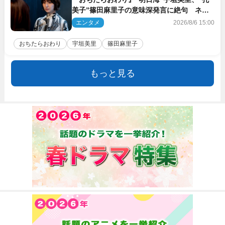
美子”篠田麻里子の意味深発言に絶句 ネッ
ト驚き「まさか」「意外な展開」
エンタメ
2026/8/6 15:00
おちたらおわり
宇垣美里
篠田麻里子
もっと見る