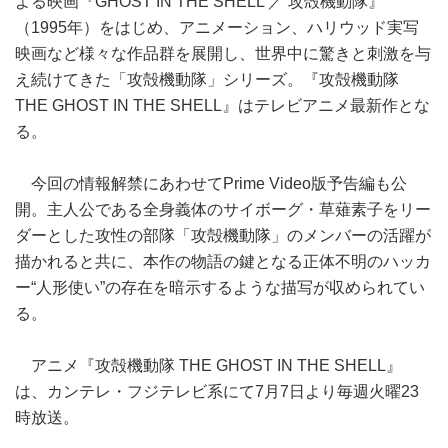
よる映画『GHOST IN THE SHELL ／ 攻殻機動隊』
（1995年）をはじめ、アニメーション、ハリウッド実写
映画など様々な作品群を展開し、世界中に驚きと刺激を与
え続けてきた「攻殻機動隊」シリーズ。『攻殻機動隊
THE GHOST IN THE SHELL』はテレビアニメ最新作とな
る。
今回の情報解禁にあわせてPrime Video版予告編も公
開。主人公である全身義体のサイボーグ・草薙素子をリー
ダーとした攻性の部隊「攻殻機動隊」のメンバーの活躍が
描かれると共に、本作の物語の鍵となる正体不明のハッカ
ー“人形使い”の存在を暗示するような描写が収められてい
る。
アニメ『攻殻機動隊 THE GHOST IN THE SHELL』
は、カンテレ・フジテレビ系にて7月7日より毎週火曜23
時放送。