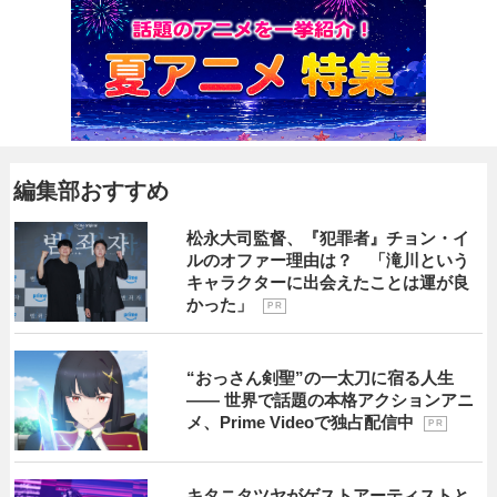
編集部おすすめ
松永大司監督、『犯罪者』チョン・イ
ルのオファー理由は？ 「滝川という
キャラクターに出会えたことは運が良
かった」
P R
“おっさん剣聖”の一太刀に宿る人生
―― 世界で話題の本格アクションアニ
メ、Prime Videoで独占配信中
P R
キタニタツヤがゲストアーティストと