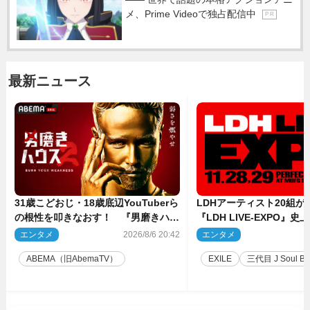
メ、Prime Videoで独占配信中
P R
最新ニュース
31歳こどおじ・18歳底辺YouTuberら
LDHアーティスト20組
の根性を叩きなおす！ 『男磨きハウ
『LDH LIVE‐EXPO』
ス』第2弾コーチ陣発表
技場で開催決定
エンタメ
2026/8/6 20:42
エンタメ
2
ABEMA（旧AbemaTV）
EXILE
三代目 J Soul Brot