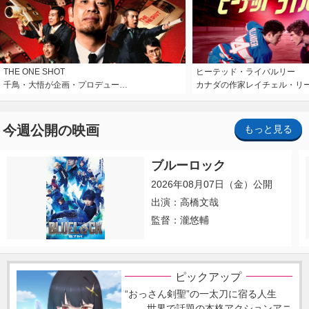
THE ONE SHOT
ヒーテッド・ライバルリー
千鳥・大悟が企画・プロデュー…
カナダの作家レイチェル・リ
今週公開の映画
もっと見る
ブルーロック
2026年08月07日（金）公開
出演：高橋文哉
監督：瀧悠輔
ピックアップ
“おっさん剣聖”の一太刀に宿る人生
―― 世界で話題の本格アクションアニ