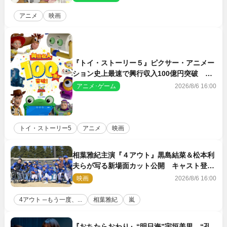
アニメ
映画
『トイ・ストーリー５』ピクサー・アニメー
ション史上最速で興行収入100億円突破 シ
リーズNo.1興収が目前
アニメ･ゲーム
2026/8/6 16:00
トイ・ストーリー5
アニメ
映画
相葉雅紀主演『４アウト』黒島結菜＆松本利
夫らが写る新場面カット公開 キャスト登壇
イベントも決定
映画
2026/8/6 16:00
4アウト ─もう一度、...
相葉雅紀
嵐
『おちたらおわり』“明日海”宇垣美里、“孔