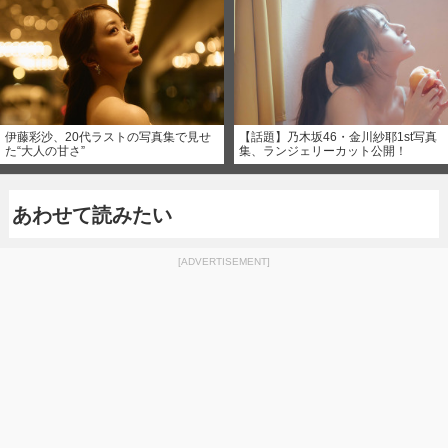
伊藤彩沙、20代ラストの写真集で見せ
【話題】乃木坂46・金川紗耶1st写真
た“大人の甘さ”
集、ランジェリーカット公開！
あわせて読みたい
[ADVERTISEMENT]