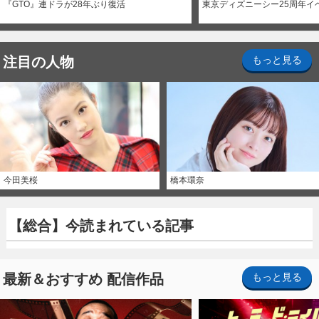
『GTO』連ドラが28年ぶり復活
東京ディズニーシー25周年イ
注目の人物
もっと見る
今田美桜
橋本環奈
【総合】今読まれている記事
最新＆おすすめ 配信作品
もっと見る