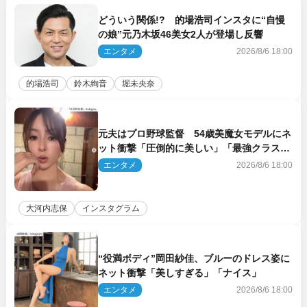
どういう関係!? 的場浩司インスタに“自慢
の娘”元乃木坂46美女2人が登場し反響
エンタメ
2026/8/6 18:00
的場浩司
鈴木絢音
堀未央奈
元夫はプロ野球監督 54歳美魔女モデルにネ
ット衝撃「圧倒的に美しい」「最強クラス」
「うっとり」
エンタメ
2026/8/6 18:00
大河内志保
インスタグラム
“役満ボディ”岡田紗佳、ブルーのドレス姿に
ネット衝撃「美しすぎる」「ナイス」
エンタメ
2026/8/6 18:00