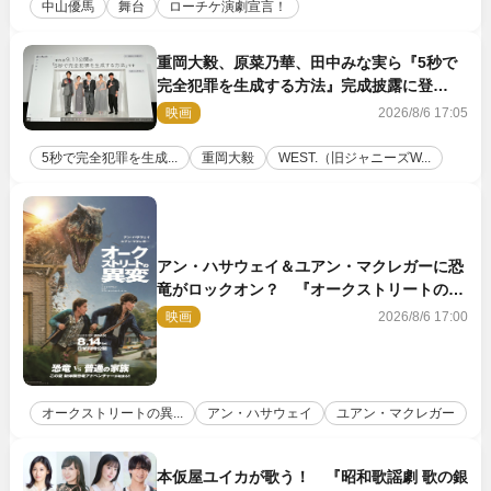
中山優馬
舞台
ローチケ演劇宣言！
重岡大毅、原菜乃華、田中みな実ら『5秒で
完全犯罪を生成する方法』完成披露に登
壇！ それぞれのAI活用術も発表
映画
2026/8/6 17:05
5秒で完全犯罪を生成...
重岡大毅
WEST.（旧ジャニーズW...
アン・ハサウェイ＆ユアン・マクレガーに恐
竜がロックオン？ 『オークストリートの異
変』新ビジュアル＆本編映像初解禁
映画
2026/8/6 17:00
オークストリートの異...
アン・ハサウェイ
ユアン・マクレガー
本仮屋ユイカが歌う！ 『昭和歌謡劇 歌の銀