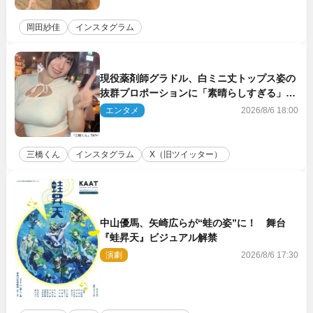
岡田紗佳
インスタグラム
現役薬剤師グラドル、白ミニ丈トップス姿の
抜群プロポーションに「素晴らしすぎる」
「すっっっご！」とネット絶賛
エンタメ
2026/8/6 18:00
三橋くん
インスタグラム
X（旧ツイッター）
中山優馬、矢崎広らが“蛙の姿”に！ 舞台
『蛙昇天』ビジュアル解禁
演劇
2026/8/6 17:30