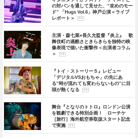
の対バンを通して見せた、“攻めのモー
ド” 「Hugs Vol.6」神戸公演＜ライブ
レポート＞
P R
主演・森七菜×長久允監督『炎上』 歌
舞伎町の過酷さときらきらを独特の映
像表現で描いた衝撃作＜出演者コラム
＞
P R
『トイ・ストーリー５』レビュー
「デジタルVSおもちゃ」の先にあ
る“時が流れても変わらないもの”に目
頭が熱くなる
P R
舞台『となりのトトロ』ロンドン公演
を観劇できる特別企画！ ローチケ
［旅行］海外航空券取扱スタート記念
で実施
P R