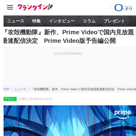
ニュース
特集
インタビュー
コラム
プレゼント
『攻殻機動隊』新作、Prime Videoで国内見放題
最速配信決定 Prime Video版予告編公開
[ADVERTISEMENT]
TOP
ニュース
『攻殻機動隊』新作、Prime Videoで国内見放題最速配信決定 Prime Vide
アニメ
公開日 2026/6/16 18:00