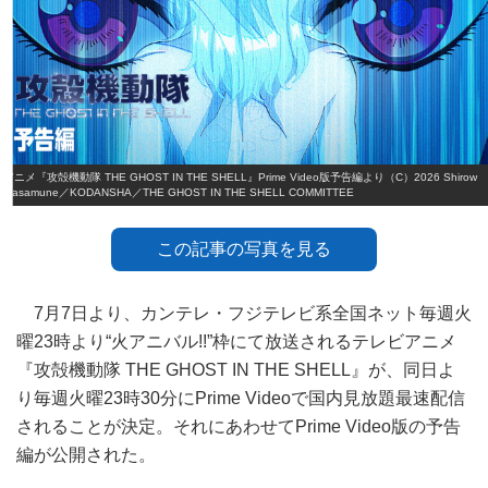
アニメ『攻殻機動隊 THE GHOST IN THE SHELL』Prime Video版予告編より（C）2026 Shirow
Masamune／KODANSHA／THE GHOST IN THE SHELL COMMITTEE
この記事の写真を見る
7月7日より、カンテレ・フジテレビ系全国ネット毎週火
曜23時より“火アニバル!!”枠にて放送されるテレビアニメ
『攻殻機動隊 THE GHOST IN THE SHELL』が、同日よ
り毎週火曜23時30分にPrime Videoで国内見放題最速配信
されることが決定。それにあわせてPrime Video版の予告
編が公開された。