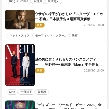
King ＆ Prince
永瀬廉
高橋海人
ウサギの様子がおかしい『スターヴ・エイカ
ー 召喚』日本版予告＆場面写真解禁
映画
2026/8/7 18:00
マット・スミス
モーフィッド・クラー...
映画
謎の男に尽くされるサスペンスコメディ
ー！ 宇野祥平×萩原護『Man』本予告＆新
ビジュアル解禁
映画
2026/8/7 18:00
Man
宇野祥平
萩原護
「ディズニー・ワールド・ビート 2026」全