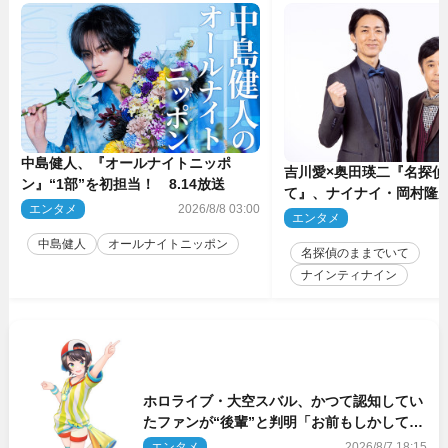
中島健人、『オールナイトニッポ
吉川愛×奥田瑛二『名探偵
ン』“1部”を初担当！ 8.14放送
て』、ナイナイ・岡村隆
エンタメ
2026/8/8 03:00
のゲスト出演が決定！
エンタメ
2
中島健人
オールナイトニッポン
名探偵のままでいて
ナインティナイン
ホロライブ・大空スバル、かつて認知してい
たファンが“後輩”と判明「お前もしかしてあ
のときの？」
エンタメ
2026/8/7 18:15