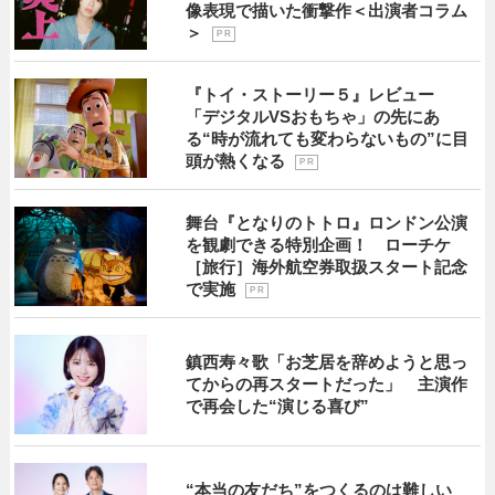
像表現で描いた衝撃作＜出演者コラム
＞
P R
『トイ・ストーリー５』レビュー
「デジタルVSおもちゃ」の先にあ
る“時が流れても変わらないもの”に目
頭が熱くなる
P R
舞台『となりのトトロ』ロンドン公演
を観劇できる特別企画！ ローチケ
［旅行］海外航空券取扱スタート記念
で実施
P R
鎮西寿々歌「お芝居を辞めようと思っ
てからの再スタートだった」 主演作
で再会した“演じる喜び”
“本当の友だち”をつくるのは難しい