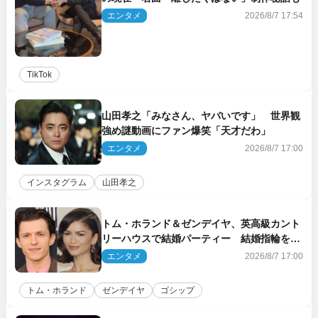
エンタメ
2026/8/7 17:54
TikTok
山田孝之「みなさん、ヤバいです」 世界観
強め謎動画にファン爆笑「天才だわ」
エンタメ
2026/8/7 17:00
インスタグラム
山田孝之
トム・ホランド＆ゼンデイヤ、英高級カント
リーハウスで結婚パーティー 結婚指輪を身
に着けたトムも初キャッチ
エンタメ
2026/8/7 17:00
トム・ホランド
ゼンデイヤ
ゴシップ