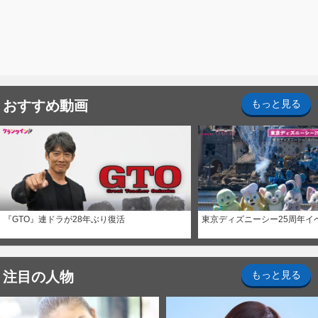
おすすめ動画
もっと見る
『GTO』連ドラが28年ぶり復活
東京ディズニーシー25周年イ
注目の人物
もっと見る