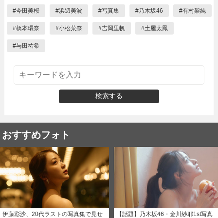
#
今田美桜
#
浜辺美波
#
写真集
#
乃木坂46
#
有村架純
#
橋本環奈
#
小松菜奈
#
吉岡里帆
#
土屋太鳳
#
与田祐希
検索する
おすすめフォト
伊藤彩沙、20代ラストの写真集で見せ
【話題】乃木坂46・金川紗耶1st写真