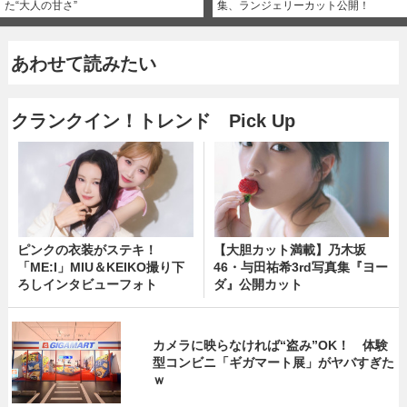
た“大人の甘さ”
集、ランジェリーカット公開！
あわせて読みたい
クランクイン！トレンド Pick Up
ピンクの衣装がステキ！
【大胆カット満載】乃木坂
「ME:I」MIU＆KEIKO撮り下
46・与田祐希3rd写真集『ヨー
ろしインタビューフォト
ダ』公開カット
カメラに映らなければ“盗み”OK！ 体験
型コンビニ「ギガマート展」がヤバすぎた
ｗ