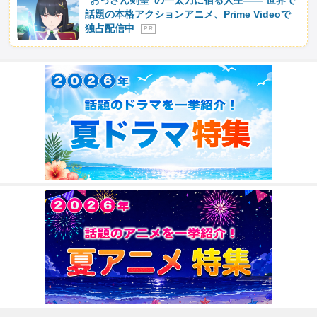
“おっさん剣聖”の一太刀に宿る人生―― 世界で
話題の本格アクションアニメ、Prime Videoで
独占配信中
P R