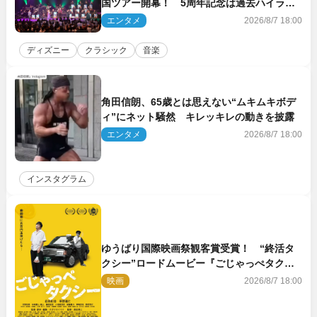
国ツアー開幕！ 5周年記念は過去ハイライ
ト＆クルーズ旅を大満喫！【潜入レポート】
エンタメ
2026/8/7 18:00
ディズニー
クラシック
音楽
角田信朗、65歳とは思えない“ムキムキボデ
ィ”にネット騒然 キレッキレの動きを披露
エンタメ
2026/8/7 18:00
インスタグラム
ゆうばり国際映画祭観客賞受賞！ “終活タ
クシー”ロードムービー『ごじゃっぺタクシ
ー』10月公開＆予告解禁
映画
2026/8/7 18:00