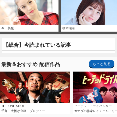
今田美桜
橋本環奈
【総合】今読まれている記事
最新＆おすすめ 配信作品
もっと見る
THE ONE SHOT
ヒーテッド・ライバルリー
千鳥・大悟が企画・プロデュー…
カナダの作家レイチェル・リ