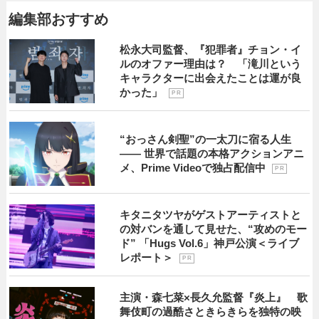
編集部おすすめ
松永大司監督、『犯罪者』チョン・イ
ルのオファー理由は？ 「滝川という
キャラクターに出会えたことは運が良
かった」
P R
“おっさん剣聖”の一太刀に宿る人生
―― 世界で話題の本格アクションアニ
メ、Prime Videoで独占配信中
P R
キタニタツヤがゲストアーティストと
の対バンを通して見せた、“攻めのモー
ド” 「Hugs Vol.6」神戸公演＜ライブ
レポート＞
P R
主演・森七菜×長久允監督『炎上』 歌
舞伎町の過酷さときらきらを独特の映