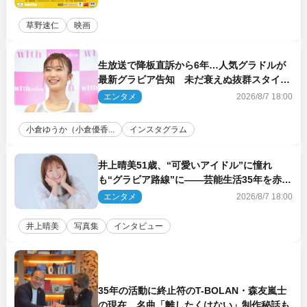
草野速仁
映画
生放送で降板直訴から6年…人気グラドルが
最新グラビア告知 未だ衰えぬ抜群スタイル
に反響
エンタメ
2026/8/7 18:00
小倉ゆうか（小倉優香...
インスタグラム
井上晴美51歳、“可愛いアイドル”に憧れ
も“グラビア路線”に――芸能生活35年を赤
裸々に語る 27年ぶりに写真集発売
エンタメ
2026/8/7 18:00
井上晴美
写真集
インタビュー
35年の活動に終止符のT-BOLAN・森友嵐士
の現在 名曲「離したくはない」制作秘話も