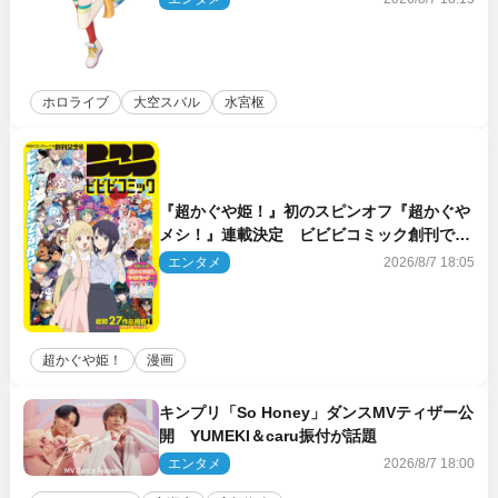
ホロライブ
大空スバル
水宮枢
『超かぐや姫！』初のスピンオフ『超かぐや
メシ！』連載決定 ビビビコミック創刊で31
作品一挙公開
エンタメ
2026/8/7 18:05
超かぐや姫！
漫画
キンプリ「So Honey」ダンスMVティザー公
開 YUMEKI＆caru振付が話題
エンタメ
2026/8/7 18:00