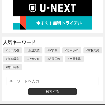
人気キーワード
#
今田美桜
#
浜辺美波
#
写真集
#
乃木坂46
#
有村架純
#
橋本環奈
#
小松菜奈
#
吉岡里帆
#
土屋太鳳
#
与田祐希
検索する