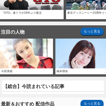
『GTO』連ドラが28年ぶり復活
東京ディズニーシー25周年イ
注目の人物
もっと見る
今田美桜
橋本環奈
【総合】今読まれている記事
最新＆おすすめ 配信作品
もっと見る