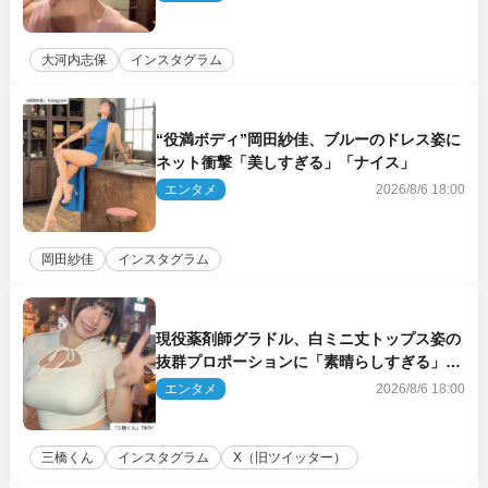
大河内志保
インスタグラム
“役満ボディ”岡田紗佳、ブルーのドレス姿に
ネット衝撃「美しすぎる」「ナイス」
エンタメ
2026/8/6 18:00
岡田紗佳
インスタグラム
現役薬剤師グラドル、白ミニ丈トップス姿の
抜群プロポーションに「素晴らしすぎる」
「すっっっご！」とネット絶賛
エンタメ
2026/8/6 18:00
三橋くん
インスタグラム
X（旧ツイッター）