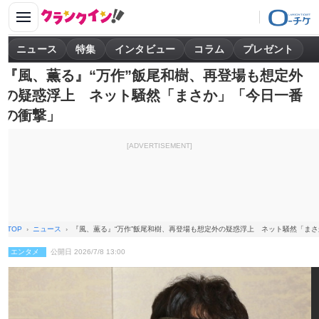
ニュース
特集
インタビュー
コラム
プレゼント
『風、薫る』“万作”飯尾和樹、再登場も想定外
の疑惑浮上 ネット騒然「まさか」「今日一番
の衝撃」
[ADVERTISEMENT]
TOP
ニュース
『風、薫る』“万作”飯尾和樹、再登場も想定外の疑惑浮上 ネット騒然「ま
エンタメ
公開日 2026/7/8 13:00