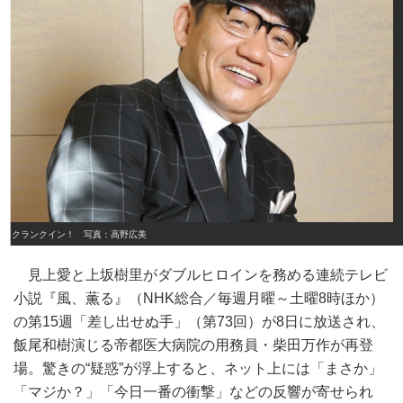
クランクイン！ 写真：高野広美
見上愛と上坂樹里がダブルヒロインを務める連続テレビ
小説『風、薫る』（NHK総合／毎週月曜～土曜8時ほか）
の第15週「差し出せぬ手」（第73回）が8日に放送され、
飯尾和樹演じる帝都医大病院の用務員・柴田万作が再登
場。驚きの“疑惑”が浮上すると、ネット上には「まさか」
「マジか？」「今日一番の衝撃」などの反響が寄せられ