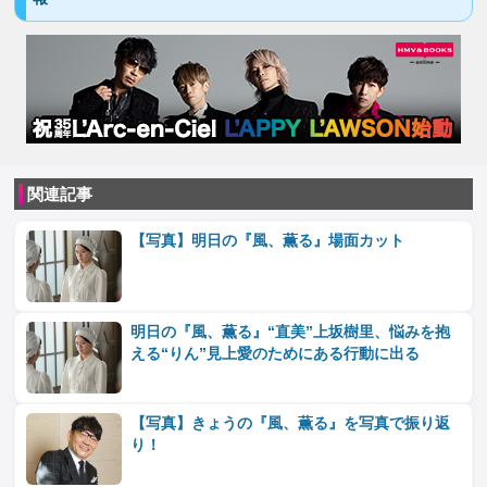
関連記事
【写真】明日の『風、薫る』場面カット
明日の『風、薫る』“直美”上坂樹里、悩みを抱
える“りん”見上愛のためにある行動に出る
【写真】きょうの『風、薫る』を写真で振り返
り！