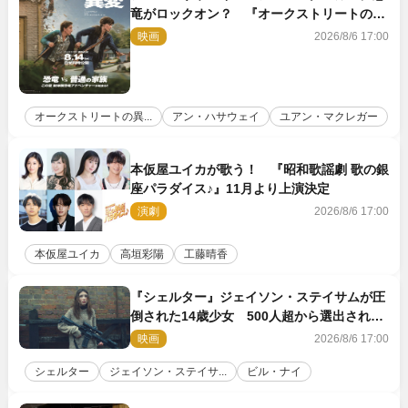
竜がロックオン？ 『オークストリートの異
変』新ビジュアル＆本編映像初解禁
映画
2026/8/6 17:00
オークストリートの異...
アン・ハサウェイ
ユアン・マクレガー
本仮屋ユイカが歌う！ 『昭和歌謡劇 歌の銀
座パラダイス♪』11月より上演決定
演劇
2026/8/6 17:00
本仮屋ユイカ
高垣彩陽
工藤晴香
『シェルター』ジェイソン・ステイサムが圧
倒された14歳少女 500人超から選出された
新鋭ボディ・レイ・ブレスナックとは
映画
2026/8/6 17:00
シェルター
ジェイソン・ステイサ...
ビル・ナイ