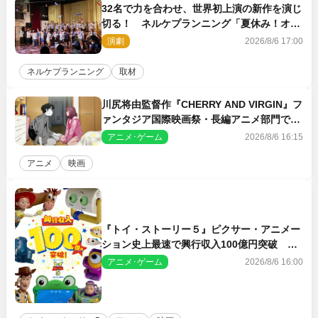
32名で力を合わせ、世界初上演の新作を演じ
切る！ ネルケプランニング「夏休み！オ
ン・ワークショップ2026」レポート【最終
演劇
2026/8/6 17:00
日】
ネルケプランニング
取材
川尻将由監督作『CHERRY AND VIRGIN』フ
ァンタジア国際映画祭・長編アニメ部門で観
客賞・金賞受賞！
アニメ･ゲーム
2026/8/6 16:15
アニメ
映画
『トイ・ストーリー５』ピクサー・アニメー
ション史上最速で興行収入100億円突破 シ
リーズNo.1興収が目前
アニメ･ゲーム
2026/8/6 16:00