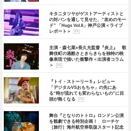
キタニタツヤがゲストアーティストと
の対バンを通して見せた、“攻めのモー
ド” 「Hugs Vol.6」神戸公演＜ライブ
レポート＞
P R
主演・森七菜×長久允監督『炎上』 歌
舞伎町の過酷さときらきらを独特の映
像表現で描いた衝撃作＜出演者コラム
＞
P R
『トイ・ストーリー５』レビュー
「デジタルVSおもちゃ」の先にあ
る“時が流れても変わらないもの”に目
頭が熱くなる
P R
舞台『となりのトトロ』ロンドン公演
を観劇できる特別企画！ ローチケ
［旅行］海外航空券取扱スタート記念