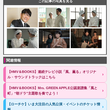
この記事の写真を見る
関連情報
【HMV＆BOOKS】連続テレビ小説「風、薫る」オリジナ
ル・サウンドトラックはこちら
【HMV＆BOOKS】Mrs. GREEN APPLE公認楽譜集「風と
町」“朝ドラ”主題歌を奏でよう！
【ローチケ】いま大注目の人気公演・イベントのチケット情
報