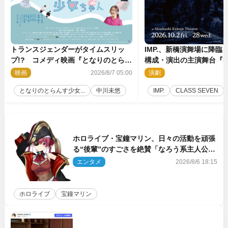
トランスジェンダーがタイムスリッ
IMP.、新橋演舞場に降臨
プ!? コメディ映画『となりのとらん
構成・演出の主演舞台『IM
す少女ちゃん』11.7公開決定
上演決定
映画
2026/8/7 05:00
演劇
2
となりのとらんす少女...
中川未悠
IMP.
CLASS SEVEN
ホロライブ・宝鐘マリン、日々の活動を頑張
る“後輩”のすごさを絶賛「なろう系主人公ま
である」
エンタメ
2026/8/6 18:15
ホロライブ
宝鐘マリン