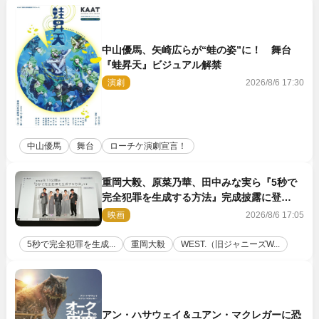
中山優馬、矢崎広らが“蛙の姿”に！ 舞台
『蛙昇天』ビジュアル解禁
演劇
2026/8/6 17:30
中山優馬
舞台
ローチケ演劇宣言！
重岡大毅、原菜乃華、田中みな実ら『5秒で
完全犯罪を生成する方法』完成披露に登
壇！ それぞれのAI活用術も発表
映画
2026/8/6 17:05
5秒で完全犯罪を生成...
重岡大毅
WEST.（旧ジャニーズW...
アン・ハサウェイ＆ユアン・マクレガーに恐