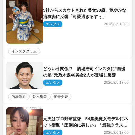
5社からスカウトされた美女30歳、艶やかな
浴衣姿に反響「可愛過ぎるすぅ」
エンタメ
2026/8/6 18:00
インスタグラム
どういう関係!? 的場浩司インスタに“自慢
の娘”元乃木坂46美女2人が登場し反響
エンタメ
2026/8/6 18:00
的場浩司
鈴木絢音
堀未央奈
元夫はプロ野球監督 54歳美魔女モデルにネ
ット衝撃「圧倒的に美しい」「最強クラス」
「うっとり」
エンタメ
2026/8/6 18:00