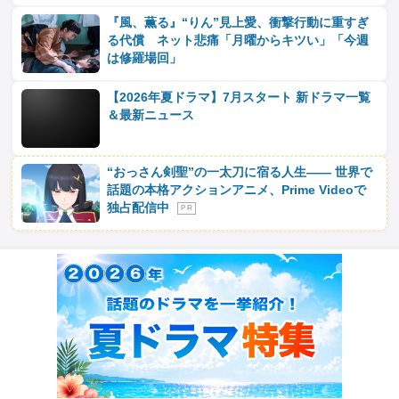
『風、薫る』“りん”見上愛、衝撃行動に重すぎ
る代償 ネット悲痛「月曜からキツい」「今週
は修羅場回」
【2026年夏ドラマ】7月スタート 新ドラマ一覧
＆最新ニュース
“おっさん剣聖”の一太刀に宿る人生―― 世界で
話題の本格アクションアニメ、Prime Videoで
独占配信中
P R