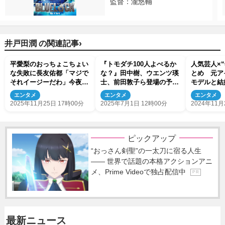
監督：瀧悠輔
›
井戸田潤 の関連記事
平愛梨のおっちょこちょい
『トモダチ100人よべるか
人気芸人×
な失敗に長友佑都「マジで
な？』田中樹、ウエンツ瑛
とめ 元ア
それイージーだわ」今夜の
士、前田敦子ら登場の予告
モデルと結
『さんま御殿』
解禁
歳差”夫婦も
エンタメ
エンタメ
エンタメ
2025年11月25日 17時00分
2025年7月1日 12時00分
2024年11月
ピックアップ
“おっさん剣聖”の一太刀に宿る人生
―― 世界で話題の本格アクションアニ
メ、Prime Videoで独占配信中
P R
最新ニュース