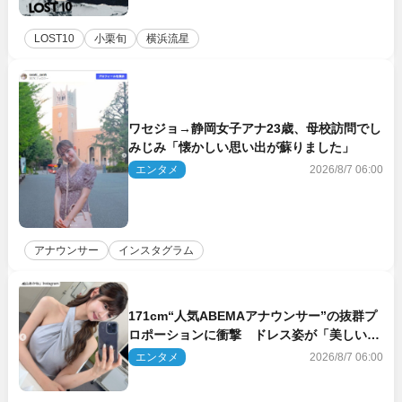
LOST10
小栗旬
横浜流星
ワセジョ→静岡女子アナ23歳、母校訪問でし
みじみ「懐かしい思い出が蘇りました」
エンタメ
2026/8/7 06:00
アナウンサー
インスタグラム
171cm“人気ABEMAアナウンサー”の抜群プ
ロポーションに衝撃 ドレス姿が「美しい」
「品がありすぎる」
エンタメ
2026/8/7 06:00