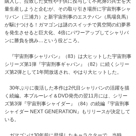
購入し、拉致した女性や子供に投与して不死身の兵士を大
量生産しようと企むが、その取り引き場所に宇宙刑事シャ
リバン（三浦力）と新宇宙刑事のエステバン（馬場良馬）
が駆けつける！ガマゴンは謎のスイッチで異空間の幻夢界
を発生させると巨大化、4倍にパワーアップしてシャリバ
ンに勝負を挑み…という役どころ。
『宇宙刑事シャリバン』（83）は大ヒットした宇宙刑事
シリーズ第1弾『宇宙刑事ギャバン』（82）に続くシリー
ズ第2弾として1年間放送され、やはり大ヒットした。
30年ぶりに復活した本作は2代目シャリバンの活躍を描
く続編。本ブルーレイ＆DVD発売の翌11月には、シリー
ズ第3弾『宇宙刑事シャイダー』（84）の続編『宇宙刑事
シャイダー NEXT GENERATION』もリリースが決定して
いる。
ガマゴンは30年前に登場したキャラクターで、当時