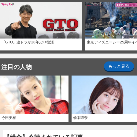
『GTO』連ドラが28年ぶり復活
東京ディズニーシー25周年イ
注目の人物
もっと見る
今田美桜
橋本環奈