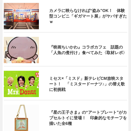
カメラに映らなければ“盗み”OK！ 体験
型コンビニ「ギガマート展」がヤバすぎた
ｗ
『映画ちいかわ』コラボカフェ 話題の
「人魚の煮付け」食べてみた〈取材レポ〉
ミセス×「ミスド」新テレビCM放映スタ
ート！ 「ミスタードーナツ♪」の替え歌
に初挑戦
『星の王子さま』の“アートプレート”がカ
プセルトイに登場！ 印象的なモチーフを
描いた全6種