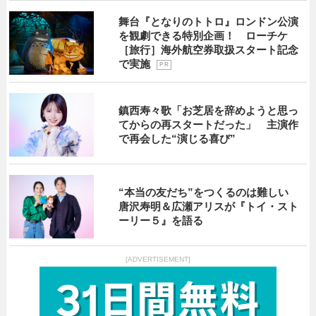
舞台『となりのトトロ』ロンドン公演
を観劇できる特別企画！ ローチケ
［旅行］海外航空券取扱スタート記念
で実施
P R
鎮西寿々歌「お芝居を辞めようと思っ
てからの再スタートだった」 主演作
で再会した“演じる喜び”
“本当の友だち”をつくるのは難しい
唐沢寿明＆広瀬アリスが『トイ・スト
ーリー５』を語る
[ADVERTISEMENT]