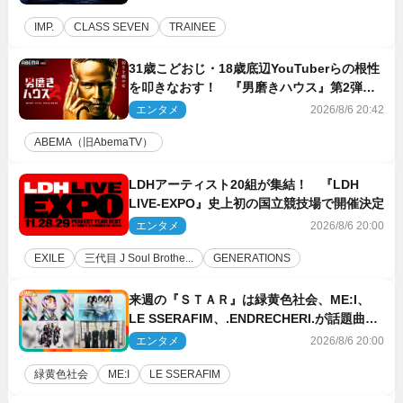
IMP.
CLASS SEVEN
TRAINEE
31歳こどおじ・18歳底辺YouTuberらの根性
を叩きなおす！ 『男磨きハウス』第2弾コ
ーチ陣発表
エンタメ
2026/8/6 20:42
ABEMA（旧AbemaTV）
LDHアーティスト20組が集結！ 『LDH
LIVE‐EXPO』史上初の国立競技場で開催決定
エンタメ
2026/8/6 20:00
EXILE
三代目 J Soul Brothe...
GENERATIONS
来週の『ＳＴＡＲ』は緑黄色社会、ME:I、
LE SSERAFIM、.ENDRECHERI.が話題曲を
パフォーマンス！
エンタメ
2026/8/6 20:00
緑黄色社会
ME:I
LE SSERAFIM