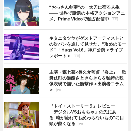
“おっさん剣聖”の一太刀に宿る人生
―― 世界で話題の本格アクションアニ
メ、Prime Videoで独占配信中
P R
キタニタツヤがゲストアーティストと
の対バンを通して見せた、“攻めのモー
ド” 「Hugs Vol.6」神戸公演＜ライブ
レポート＞
P R
主演・森七菜×長久允監督『炎上』 歌
舞伎町の過酷さときらきらを独特の映
像表現で描いた衝撃作＜出演者コラム
＞
P R
『トイ・ストーリー５』レビュー
「デジタルVSおもちゃ」の先にあ
る“時が流れても変わらないもの”に目
頭が熱くなる
P R