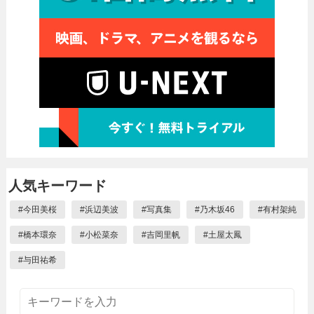
人気キーワード
#
今田美桜
#
浜辺美波
#
写真集
#
乃木坂46
#
有村架純
#
橋本環奈
#
小松菜奈
#
吉岡里帆
#
土屋太鳳
#
与田祐希