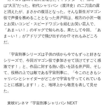
は“大王”だった。初代シャリバン（渡洋史）の二刀流の露
と消えたが、まさかの復活となった。そんな新生ガマゴン
役で声優を務めることとなった井戸田は、相方の小沢一敬
とお笑いコンビ・スピードワゴンを組むお笑い芸人で、
「あま～い！」のギャグで知られる。果たして今回、「あ
ま～い！」がアドリブで飛び出すのか!? それもみどころ
だ。
「宇宙刑事シリーズは子供の頃から今でもずっと好きな
シリーズで、今回ガマゴン役で参加させて頂けてすごく感
激です！」と、作品に対する熱い思いを語る井戸田。そし
て、役柄の上では敵である宇宙刑事に、「今このときもシ
ャリバンとシャイダーがどこかで宇宙を守ってくれている
ことに感謝します！」と、地球上から敬意を表して見せ
た。
東映Vシネマ『宇宙刑事シャリバン NEXT