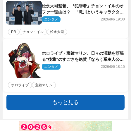
松永大司監督、『犯罪者』チョン・イルのオ
ファー理由は？ 「滝川というキャラクター
に出会えたことは本当に運が良かった」
エンタメ
2026/8/6 19:00
PR
チョン・イル
松永大司
ホロライブ・宝鐘マリン、日々の活動を頑張
る“後輩”のすごさを絶賛「なろう系主人公ま
である」
エンタメ
2026/8/6 18:15
ホロライブ
宝鐘マリン
もっと見る