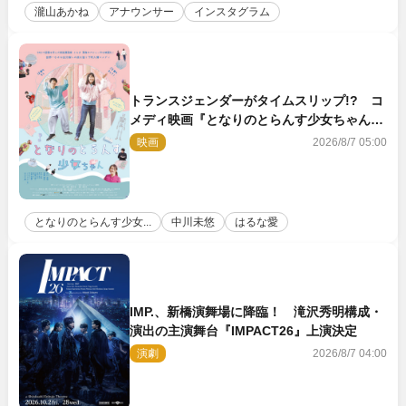
瀧山あかね
アナウンサー
インスタグラム
トランスジェンダーがタイムスリップ!? コ
メディ映画『となりのとらんす少女ちゃん』
11.7公開決定
映画
2026/8/7 05:00
となりのとらんす少女...
中川未悠
はるな愛
IMP.、新橋演舞場に降臨！ 滝沢秀明構成・
演出の主演舞台『IMPACT26』上演決定
演劇
2026/8/7 04:00