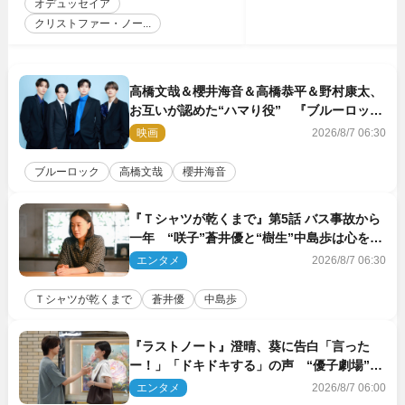
オデュッセイア
クリストファー・ノー...
高橋文哉＆櫻井海音＆高橋恭平＆野村康太、
お互いが認めた“ハマり役” 『ブルーロッ
ク』で築いた最高のチームワーク
映画
2026/8/7 06:30
ブルーロック
高橋文哉
櫻井海音
『Ｔシャツが乾くまで』第5話 バス事故から
一年 “咲子”蒼井優と“樹生”中島歩は心を許
しあえる関係に
エンタメ
2026/8/7 06:30
Ｔシャツが乾くまで
蒼井優
中島歩
『ラストノート』澄晴、葵に告白「言った
ー！」「ドキドキする」の声 “優子劇場”も
話題
エンタメ
2026/8/7 06:00