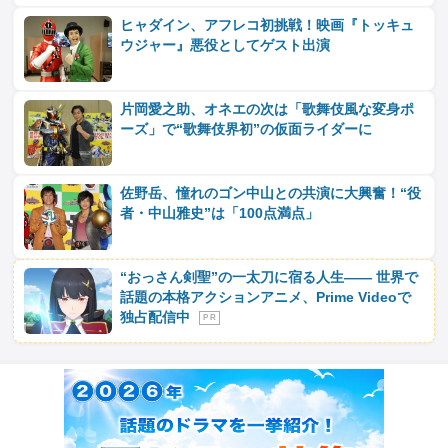
ヒャダイン、アフレコ初挑戦！映画『トッキュ
ウジャー』悪役としてゲスト出演
片岡愛之助、オネエの次は「歌舞伎風な変身ポ
ーズ」で“歌舞伎界初”の仮面ライダーに
佐野岳、憧れのゴン中山との共演に大興奮！“役
者・中山雅史”は「100点満点」
“おっさん剣聖”の一太刀に宿る人生―― 世界で
話題の本格アクションアニメ、Prime Videoで
独占配信中
P R