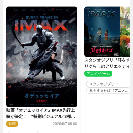
スタジオジブリ『耳をす
りぐらしのアリエッティ』
ルリマスターでIMAX上
アニメ･ゲーム
2
スタジオジブリ
耳をすませば（アニメ...
映画『オデュッセイア』IMAX先行上
映が決定！ “特別ビジュアル”3種も
解禁に
映画
2026/8/7 09:00